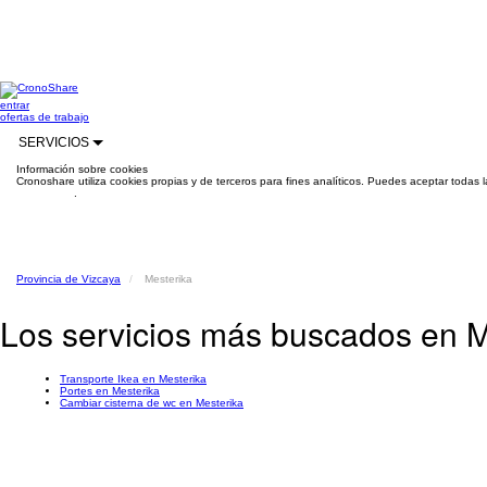
entrar
ofertas de trabajo
SERVICIOS
Información sobre cookies
Cronoshare utiliza cookies propias y de terceros para fines analíticos. Puedes aceptar todas 
información
.
Provincia de Vizcaya
Mesterika
Los servicios más buscados en M
Transporte Ikea en Mesterika
Portes en Mesterika
Cambiar cisterna de wc en Mesterika