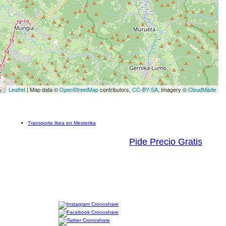
Leaflet
| Map data ©
OpenStreetMap
contributors,
CC-BY-SA
, Imagery ©
CloudMade
Transporte Ikea en Mesterika
Pide Precio Gratis