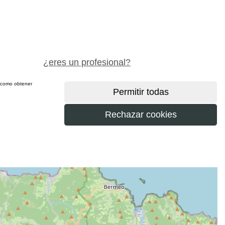
pide precio gratis
¿eres un profesional?
sí como obtener
más