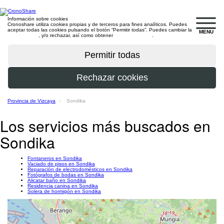
Información sobre cookies
Cronoshare utiliza cookies propias y de terceros para fines analíticos. Puedes
aceptar todas las cookies pulsando el botón “Permitir todas”. Puedes cambiar la
MENU
configuración
, y/o rechazar, así como obtener
más información
.
Provincia de Vizcaya
Sondika
Los servicios más buscados en
Sondika
Fontaneros en Sondika
Vaciado de pisos en Sondika
Reparación de electrodomésticos en Sondika
Fotógrafos de bodas en Sondika
Alicatar baño en Sondika
Residencia canina en Sondika
Solera de hormigón en Sondika