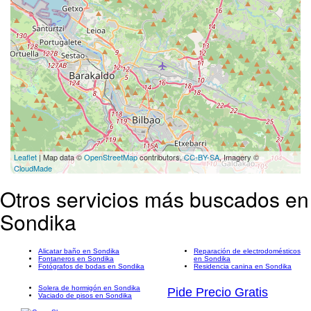
Leaflet
| Map data ©
OpenStreetMap
contributors,
CC-BY-SA
, Imagery ©
CloudMade
Otros servicios más buscados en
Sondika
Alicatar baño en Sondika
Reparación de electrodomésticos
Fontaneros en Sondika
en Sondika
Fotógrafos de bodas en Sondika
Residencia canina en Sondika
Solera de hormigón en Sondika
Pide Precio Gratis
Vaciado de pisos en Sondika