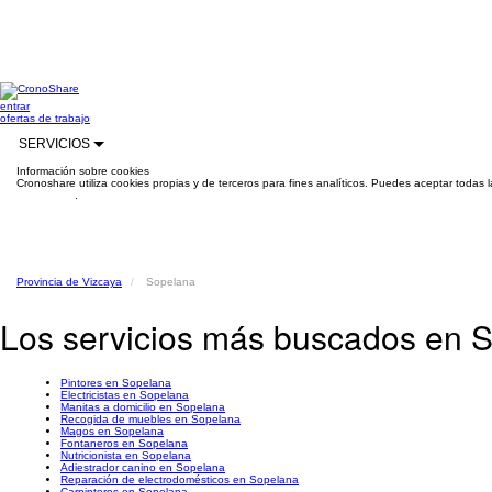
entrar
ofertas de trabajo
SERVICIOS
Información sobre cookies
Cronoshare utiliza cookies propias y de terceros para fines analíticos. Puedes aceptar todas 
información
.
Provincia de Vizcaya
Sopelana
Los servicios más buscados en 
Pintores en Sopelana
Electricistas en Sopelana
Manitas a domicilio en Sopelana
Recogida de muebles en Sopelana
Magos en Sopelana
Fontaneros en Sopelana
Nutricionista en Sopelana
Adiestrador canino en Sopelana
Reparación de electrodomésticos en Sopelana
Carpinteros en Sopelana