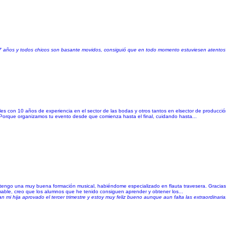
 7 años y todos chicos son basante movidos, consiguió que en todo momento estuviesen atentos
 con 10 años de experiencia en el sector de las bodas y otros tantos en elsector de producción
 Porque organizamos tu evento desde que comienza hasta el final, cuidando hasta...
ás tengo una muy buena formación musical, habiéndome especializado en flauta travesera. Gracia
able, creo que los alumnos que he tenido consiguen aprender y obtener los...
an mi hija aprovado el tercer trimestre y estoy muy feliz bueno aunque aun falta las extraordinari