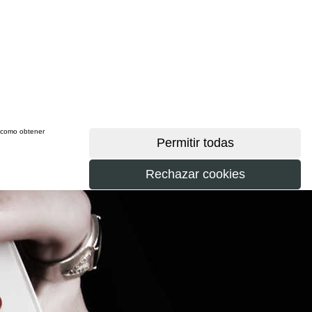
sí como obtener
más