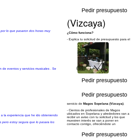
Pedir presupuesto
(Vizcaya)
 por lo que pasaron dos horas muy
¿Cómo funciona?
- Explica tu solicitud de presupuesto para el
 de eventos y servicios musicales . Se
1/1
Pedir presupuesto
Pedir presupuesto
servicio de
Magos Sopelana (Vizcaya)
.
- Cientos de profesionales de Magos
ubicados en Sopelana y alrededores van a
s a la experiencia que he ido obteniendo
recibir un aviso con tu solicitud y los que
muestren interés se van a poner en
as pero estoy segura que lo pasara los
contacto contigo, ofreciéndote un
Pedir presupuesto