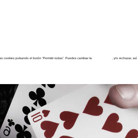
las cookies pulsando el botón “Permitir todas”. Puedes cambiar la
configuración
, y/o rechazar, a