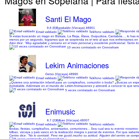
Magos en Sopelana | Para fiest
Santi El Mago
9,6 (6)
Barakaldo (Vizcaya) 48901
Email validado
Teléfono validado
Si estas buscando un mago en Bizkaia, La Rioja, Álava, Guipuzkoa, Cantabria..., lo has enc
menos por un segundo, logramos que se sorprenda es el reto al que nos enfrentamos en
Aitor dice:
"Muy agradable y cercano en el trato personal y excelente profesional. Tanto
10 veces contratado en Cronoshare
Lekim Animaciones
Getxo (Vizcaya) 48990
Email validado
Teléfono validado
¿Quieres una animación infantil para un cumpleaños, comunión o boda? ¿Buscas un espect
inolvidable. Adéntrate en el mundo de Lekim Animaciones y atreveté a conocer lo que te
5 veces contratado en Cronoshare
Enimusic
9,7 (2)
Bilbao (Vizcaya) 48007
Email validado
Teléfono validado
Bodas, fiestas, cumpleaños, aniversarios, comuniones... Sea cual sea tu evento nosotro
bilbao, vizcaya y pais vasco en la realización integra o parcial de eventos. Por que sabe
Centro dice:
"No lo contraté. Pero me gustó.mucho su actitud. Alguien del centro se compro