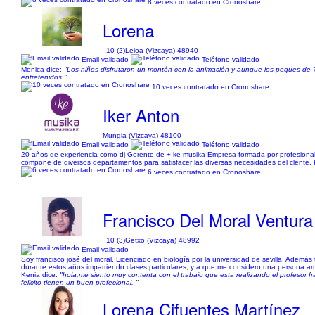
8 veces contratado en Cronoshare
Lorena
10 (2)
Leioa (Vizcaya) 48940
Email validado
Teléfono validado
Monica dice:
"Los niños disfrutaron un montón con la animación y aunque los peques de
entretenidos."
10 veces contratado en Cronoshare
Iker Anton
Mungia (Vizcaya) 48100
Email validado
Teléfono validado
20 años de experiencia como dj Gerente de + ke musika Empresa formada por profesionales
compone de diversos departamentos para satisfacer las diversas necesidades del clente.
6 veces contratado en Cronoshare
Francisco Del Moral Ventura
10 (3)
Getxo (Vizcaya) 48992
Email validado
Soy francisco josé del moral. Licenciado en biología por la universidad de sevilla. Adem
durante estos años impartiendo clases particulares, y a que me considero una persona am
Kenia dice:
"hola,me siento muy contenta con el trabajo que esta realizando el profesor fr
felicito tienen un buen profecional. "
Lorena Cifuentes Martínez