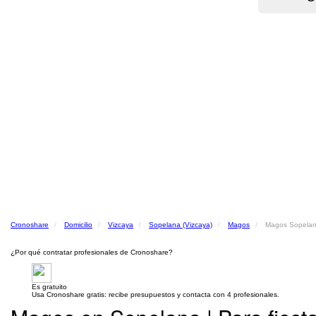
Cronoshare
Domicilio
Vizcaya
Sopelana (Vizcaya)
Magos
Magos Sopelan
¿Por qué contratar profesionales de Cronoshare?
Es gratuito
Usa Cronoshare gratis: recibe presupuestos y contacta con 4 profesionales.