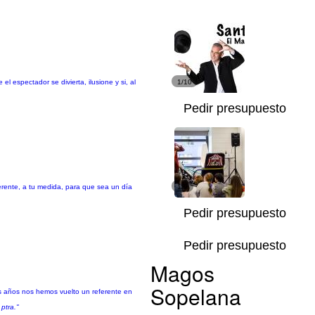
 espectador se divierta, ilusione y si, al
1/10
Pedir presupuesto
rente, a tu medida, para que sea un día
1/9
Pedir presupuesto
Pedir presupuesto
Magos
Sopelana
os años nos hemos vuelto un referente en
ptra."