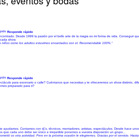
as, eventos y bodas
Responde rápido
ontrado. Desde 1999 la pasión por el bello arte de la magia es mi forma de vida. Conseguir que el
 cada show.
 los niños como los adultos estuvimos encantados con el. Recomendable 100%."
Responde rápido
áculo para escenario o calle? Cuéntanos que necesitas y te ofreceremos un show distinto, dife
nemos preparado para ti?
s te ayudamos. Contamos con dj´s, técnicos, montadores, artistas, espectáculos. Desde hace un
mos que cada uno debe ser único e irrepetible ponemos a vuestra disposición un grupo...
metió co otra actividad. Pero en la próxima ocasión le elegiremos. Gracias por el servicio. Hasta 