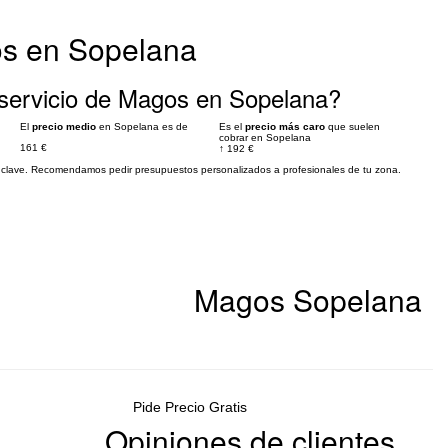
os en Sopelana
servicio de Magos en Sopelana?
El
precio medio
en Sopelana es de
Es el
precio más caro
que suelen
cobrar en Sopelana
161 €
↑
192 €
es clave. Recomendamos pedir presupuestos personalizados a profesionales de tu zona.
Magos Sopelana
Pide Precio Gratis
Opiniones de clientes