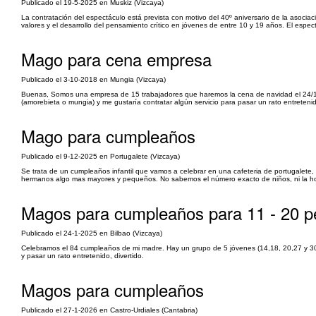
Publicado el 19-5-2025 en Muskiz (Vizcaya)
La contratación del espectáculo está prevista con motivo del 40º aniversario de la asocia
valores y el desarrollo del pensamiento crítico en jóvenes de entre 10 y 19 años. El espect
Mago para cena empresa
Publicado el 3-10-2018 en Mungia (Vizcaya)
Buenas, Somos una empresa de 15 trabajadores que haremos la cena de navidad el 24/11/2
(amorebieta o mungia) y me gustaría contratar algún servicio para pasar un rato entreteni
Mago para cumpleaños
Publicado el 9-12-2025 en Portugalete (Vizcaya)
Se trata de un cumpleaños infantil que vamos a celebrar en una cafeteria de portugalete
hermanos algo mas mayores y pequeños. No sabemos el número exacto de niños, ni la hor
Magos para cumpleaños para 11 - 20 p
Publicado el 24-1-2025 en Bilbao (Vizcaya)
Celebramos el 84 cumpleaños de mi madre. Hay un grupo de 5 jóvenes (14,18, 20,27 y 30 a
y pasar un rato entretenido, divertido.
Magos para cumpleaños
Publicado el 27-1-2026 en Castro-Urdiales (Cantabria)