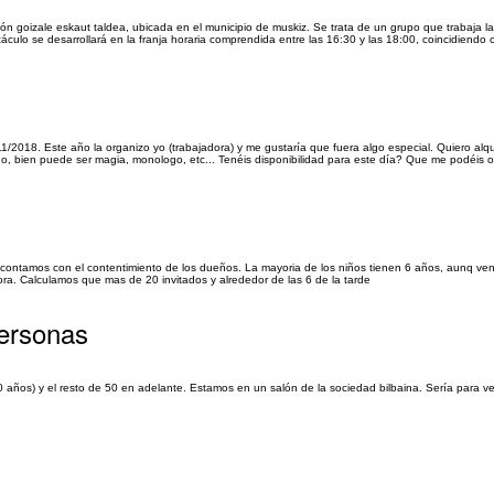
ción goizale eskaut taldea, ubicada en el municipio de muskiz. Se trata de un grupo que trabaja 
áculo se desarrollará en la franja horaria comprendida entre las 16:30 y las 18:00, coincidiendo c
018. Este año la organizo yo (trabajadora) y me gustaría que fuera algo especial. Quiero alqu
do, bien puede ser magia, monologo, etc... Tenéis disponibilidad para este día? Que me podéis ofe
, contamos con el contentimiento de los dueños. La mayoria de los niños tienen 6 años, aunq ve
a. Calculamos que mas de 20 invitados y alrededor de las 6 de la tarde
ersonas
ños) y el resto de 50 en adelante. Estamos en un salón de la sociedad bilbaina. Sería para ve