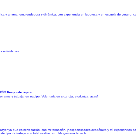
dica y amena, emprendedora y dinámica; con experiencia en ludoteca y en escuela de verano; ca
as actividades
Responde rápido
narme y trabajar en equipo. Voluntaria en cruz roja, etorkintza, acasf.
mayor ya que es mi vocación, con mi formación, y especialidades académica y mí experiencias pa
ste tipo de trabajo con total sastifacción. Me gustaría tener la...