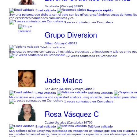
Barakaldo (Vizcaya) 48903
Email validado
Responde rápido
Soy una persona que disfruta con el trato con los niños, enseñándoles cosas de forma lú
con excelentes habilidades comuniativas y ca...
3 veces contratado en Cronoshare
Grupo Diversion
Bilbao (Vizcaya) 48012
Teléfono validado
Empresa de eventos con carpas , hinchables, orquestas , animaciones y talleres entre otr
12 veces contratado en Cronoshare
Jade Mateo
San Juan (Muskiz) (Vizcaya) 48550
Email validado
Teléfono validado
Me considero una persona con capacidad analítica, muy sociable, con facilidad para relacio
1 veces contratado en Cronoshare
Rosa Vásquez C
Castro-Urdiales (Cantabria) 39700
Email validado
Teléfono validado
Muy señores míos: Estoy muy interesada en trabajar en un trabajo que sea con el adulto 
en distintas firmas del sector, creo reunir los requisitos específicos para el desempeño de e