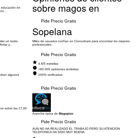
sobre magos en
la educación en
on...
Pide Precio Gratis
Sopelana
ilar un txoko
Miles de usuarios confían en Cronoshare para encontrar los mejores
rtar y...
profesionales
Pide Precio Gratis
4.8/5 estrellas
+60.000 opiniones recibidas
ndran algunos
100% verificadas
Pide Precio Gratis
nir sobre las 17,00
Arancha opina de
Magopizo
:
Pide Precio Gratis
AUN NO HA REALIZADO EL TRABAJO PERO SU ATENCION
TELEFONICA HA SIDO MUY BUENA