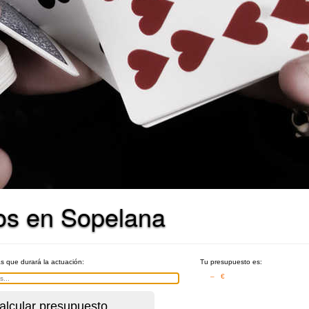
os en Sopelana
as que durará la actuación:
Tu presupuesto es:
– €