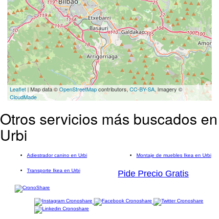
Leaflet
| Map data ©
OpenStreetMap
contributors,
CC-BY-SA
, Imagery ©
CloudMade
Otros servicios más buscados en
Urbi
Adiestrador canino en Urbi
Montaje de muebles Ikea en Urbi
Transporte Ikea en Urbi
Pide Precio Gratis