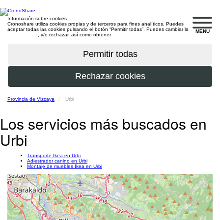
Información sobre cookies
Cronoshare utiliza cookies propias y de terceros para fines analíticos. Puedes
aceptar todas las cookies pulsando el botón “Permitir todas”. Puedes cambiar la
MENU
configuración
, y/o rechazar, así como obtener
más información
.
Provincia de Vizcaya
Urbi
Los servicios más buscados en
Urbi
Transporte Ikea en Urbi
Adiestrador canino en Urbi
Montaje de muebles Ikea en Urbi