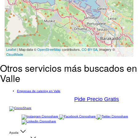
Leaflet
| Map data ©
OpenStreetMap
contributors,
CC-BY-SA
, Imagery ©
CloudMade
Otros servicios más buscados en
Valle
Empresas de catering en Valle
Pide Precio Gratis
Ayuda