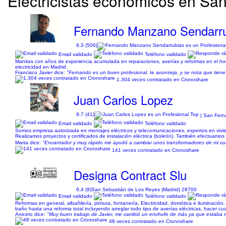
Electricistas económicos en Sa
Fernando Manzano Sendarr
9,3 (506)
Email validado
Teléfono validado
Manitas con años de experiencia acumulada en reparaciones, averías y reformas en el hogar
electricidad en Madrid.
Francisco Javier dice:
"Fernando es un buen profesional, te aconseja, y se nota que tien
1.304 veces contratado en Cronoshare
Juan Carlos Lopez
9,7 (41)
| San Fern
Email validado
Teléfono validado
Somos empresa autorizada en montajes eléctricos y telecomunicaciones, expertos en vivien
Realizamos proyectos y certificados de instalación eléctrica (boletín). También efectuamos u
Marta dice:
"Encantador y muy rápido me ayudó a cambiar unos transformadores de mi cuar
141 veces contratado en Cronoshare
Designa Contract Slu
9,4 (9)
San Sebastián de Los Reyes (Madrid) 28700
Email validado
Teléfono validado
Reformas en general, albañilería, pintura, fontanería, Electricidad, domótica e iluminac
baño hasta una reforma total incluyendo arreglar todo tipo de averías eléctricas, hacer c
Aniceto dice:
"Muy buen trabajo de Javier, me cambió un enchufe de más ya que estaba ro
48 veces contratado en Cronoshare