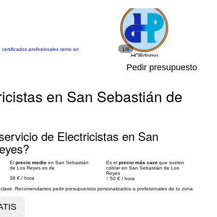
certificados profesionales tanto en
1/8
Pedir presupuesto
ricistas en San Sebastián de
ervicio de Electricistas en San
Reyes?
El
precio medio
en San Sebastián
Es el
precio más caro
que suelen
de Los Reyes es de
cobrar en San Sebastián de Los
Reyes
38 €
/
hora
↑
50 €
/
hora
es clave. Recomendamos pedir presupuestos personalizados a profesionales de tu zona.