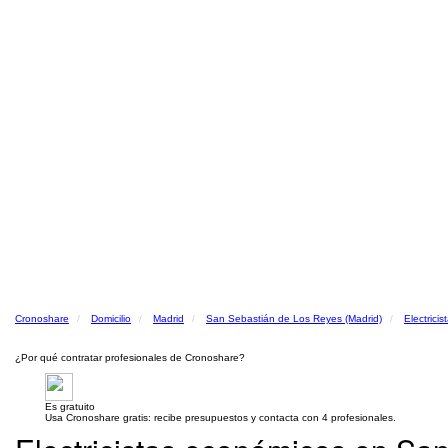
Cronoshare
Domicilio
Madrid
San Sebastián de Los Reyes (Madrid)
Electricis
¿Por qué contratar profesionales de Cronoshare?
Es gratuito
Usa Cronoshare gratis: recibe presupuestos y contacta con 4 profesionales.