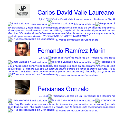
Carlos David Valle Laureano
9,9 (15)
Email validado
Teléfono validado
JP Electricidad y Reformas: Soy electricista profesional con más de 20 años de experiencia
Mi compromiso es ofrecer trabajos de calidad, cumpliendo la normativa vigente, utilizando
Mar dice:
"Profesional verdaderamente recomendable, la verdad es que estoy encantada y m
contrato para todo lo demás. RECOMENDADO ABSOLUTAMENTE"
37 veces contratado en Cronoshare
Fernando Ramírez Marín
9,6 (31)
Email validado
Teléfono validado
Soy una persona seria y responsable, con amplia experiencia en el mantenimiento de edific
Jesús dice:
"El trabajo era que un enchufe había dejado de tener corriente eléctrica. Yo sa
por otros 2 cajetines, uno de interruptores y otro de conexiones). Además, el cajetín de 
77 veces contratado en Cronoshare
Persianas Gonzalo
9,7 (11)
Email validado
Teléfono validado
Hola, Soy Gonzalo, y me dedico a la venta, instalación y reparación de persianas (de cin
José Ignacio dice:
"Gonzalo es bueno y rápido, con lo cual ha sido recompensadi debidam
37 veces contratado en Cronoshare