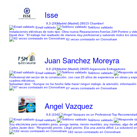
Isse
9,3 (29)
Madrid (Madrid) 28015 Chamberí
Email validado
Teléfono validado
Instalaciones eléctricas de todo tipo: Obra nueva Reparaciones Averías 24H Portero y vi
David dice:
"El trabajo fué realizado de manera muy profesional y salvando todos los ob
62 veces contratado en Cronoshare
Juan Sanchez Moreyra
9,8 (28)
Madrid (Madrid) 28005 Arganzuela Embajadores
Email validado
Teléfono validado
Profesional del sector de la construcción, con casi 20 años de experiencia en obras y espe
cuadros eléctricos.
Sebastian dice:
"Aunque no ha hecho falta hacer ningun trabajo, la atención, información 
67 veces contratado en Cronoshare
Angel Vazquez
9,6 (104)
Email validado
Teléfono validado
Soy electricista pero también pinto, pongo tarima, monto muebles, soy manitas, algo de al
Carlos Javier dice:
"Respondió pronto. Llegó pronto. Era una avería difícil, La solucionó 
192 veces contratado en Cronoshare