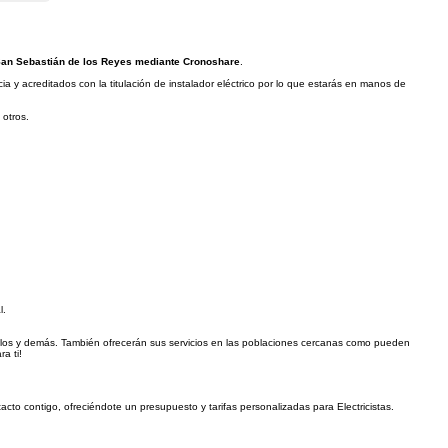
 San Sebastián de los Reyes mediante Cronoshare
.
y acreditados con la titulación de instalador eléctrico por lo que estarás en manos de
 otros.
l.
millos y demás. También ofrecerán sus servicios en las poblaciones cercanas como pueden
a ti!
acto contigo, ofreciéndote un presupuesto y tarifas personalizadas para Electricistas.