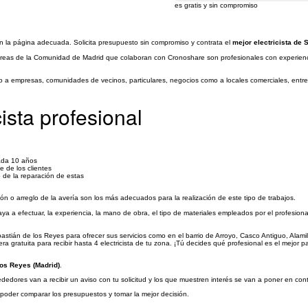
es gratis y sin compromiso
 en la página adecuada. Solicita presupuesto sin compromiso y contrata el
mejor electricista de
áreas de la Comunidad de Madrid que colaboran con Cronoshare son profesionales con experiencia 
to a empresas, comunidades de vecinos, particulares, negocios como a locales comerciales, entre
ista profesional
cada 10 años
e de los clientes
 de la reparación de estas
ión o arreglo de la avería son los más adecuados para la realización de este tipo de trabajos.
aya a efectuar, la experiencia, la mano de obra, el tipo de materiales empleados por el profesiona
astián de los Reyes para ofrecer sus servicios como en el barrio de Arroyo, Casco Antiguo, Ala
gratuita para recibir hasta 4 electricista de tu zona. ¡Tú decides qué profesional es el mejor par
Los Reyes (Madrid)
.
edores van a recibir un aviso con tu solicitud y los que muestren interés se van a poner en cont
a poder comparar los presupuestos y tomar la mejor decisión.