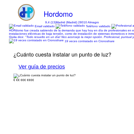
Hordomo
9,4 (13)
Madrid (Madrid) 28010 Almagro
Email validado
Teléfono validado
HORdomo fue creada sabiendo de la demanda que hay hoy en día de profesionales en el sec
instalaciones eléctricas de baja tensión, como de instalación de sistemas domoticos e inmo
Giulia dice:
"Todo resuelto en un día! Nos aconsejo la mejor opción. Profesional, puntua
19 veces contratado en Cronoshare
¿Cuánto cuesta instalar un punto de luz?
Ver guía de precios
€
€€
€€€
€€€€