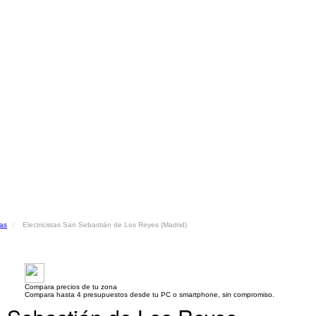
tas
Electricistas San Sebastián de Los Reyes (Madrid)
Compara precios de tu zona
Compara hasta 4 presupuestos desde tu PC o smartphone, sin compromiso.