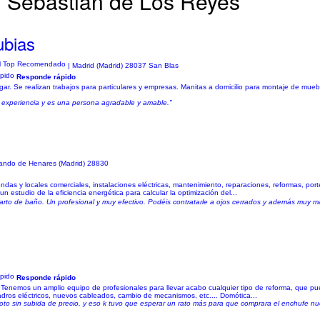
n Sebastián de Los Reyes
ubias
| Madrid (Madrid) 28037 San Blas
Responde rápido
. Se realizan trabajos para particulares y empresas. Manitas a domicilio para montaje de mueble
e experiencia y es una persona agradable y amable."
ando de Henares (Madrid) 28830
das y locales comerciales, instalaciones eléctricas, mantenimiento, reparaciones, reformas, por
n estudio de la eficiencia energética para calcular la optimización del...
to de baño. Un profesional y muy efectivo. Podéis contratarle a ojos cerrados y además muy maj
Responde rápido
ión. Tenemos un amplio equipo de profesionales para llevar acabo cualquier tipo de reforma, qu
uadros eléctricos, nuevos cableados, cambio de mecanismos, etc.... Domótica...
to sin subida de precio, y eso k tuvo que esperar un rato más para que comprara el enchufe nu