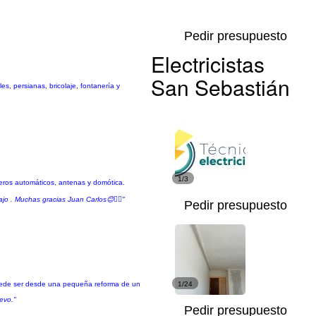
Pedir presupuesto
Electricistas
San Sebastián
s, persianas, bricolaje, fontanería y
1/3
teros automáticos, antenas y domótica.
o . Muchas gracias Juan Carlos😊👌🏻"
Pedir presupuesto
e puede ser desde una pequeña reforma de un
1/24
evo."
Pedir presupuesto