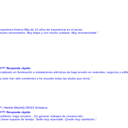
deoporteros Antena Más de 10 años de experiencia en el sector
staculos encontrados. Muy limpio y con mucho cuidado. Muy recomendable."
Responde rápido
cializado en Iluminación e instalaciones eléctricas de baja tensión en viviendas, negocios y edif
y trato han sido excelentes y ha resuelto todas las dudas que tenía."
| Madrid (Madrid) 28043 Hortaleza
Responde rápido
bañilería, hago recados... En general, trabajos de construcción.
en breve espacio de tiempo. Tarifa muy razonable. Quede muy satisfecho."