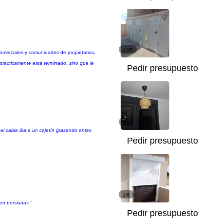
1/25
 comerciales y comunidades de propietarios.
practicamente está terminado, sino que le
Pedir presupuesto
1/5
e el cable iba a un cajetín (pasando antes
Pedir presupuesto
1/6
en persianas."
Pedir presupuesto