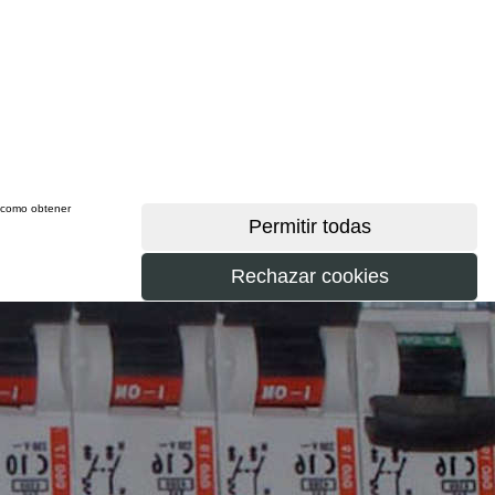
sí como obtener
más