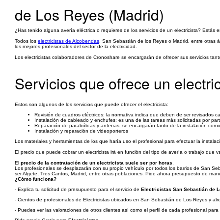
de Los Reyes (Madrid)
¿Has tenido alguna avería eléctrica o requieres de los servicios de un electricista? Estás
Todos los
electricistas de Alcobendas
, San Sebastián de los Reyes o Madrid, entre otras 
los mejores profesionales del sector de la electricidad.
Los electricistas colaboradores de Cronoshare se encargarán de ofrecer sus servicios tan
Servicios que ofrece un electric
Estos son algunos de los servicios que puede ofrecer el electricista:
Revisión de cuadros eléctricos: la normativa indica que deben de ser revisados 
Instalación de cableado y enchufes: es una de las tareas más solicitadas por part
Reparación de parabólicas y antenas: se encargarán tanto de la instalación como
Instalación y reparación de videoporteros
Los materiales y herramientas de los que haría uso el profesional para efectuar la instalac
El precio que puede cobrar un electricista irá en función del tipo de avería o trabajo que v
El
precio de la contratación de un electricista suele ser por horas
.
Los profesionales se desplazarán con su propio vehículo por todos los barrios de San Seb
ser Algete, Tres Cantos, Madrid, entre otras poblaciones. Pide ahora presupuesto de manera 
¿Cómo funciona?
- Explica tu solicitud de presupuesto para el servicio de
Electricistas San Sebastián de 
- Cientos de profesionales de Electricistas ubicados en San Sebastián de Los Reyes y alred
- Puedes ver las valoraciones de otros clientes así como el perfil de cada profesional par