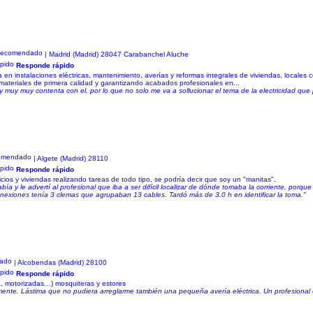
| Madrid (Madrid) 28047 Carabanchel Aluche
Responde rápido
 en instalaciones eléctricas, mantenimiento, averías y reformas integrales de viviendas, locales
 materiales de primera calidad y garantizando acabados profesionales en...
uy muy contenta con el, por lo que no solo me va a sollucionar el tema de la electricidad que 
| Algete (Madrid) 28110
Responde rápido
ios y viviendas realizando tareas de todo tipo, se podría decir que soy un "manitas".
bía y le advertí al profesional que iba a ser difícil localizar de dónde tomaba la corriente, porqu
conexiones tenía 3 clemas que agrupaban 13 cables. Tardó más de 3.0 h en identificar la toma."
| Alcobendas (Madrid) 28100
Responde rápido
ta, motorizadas…) mosquiteras y estores
ente. Lástima que no pudiera arreglarme también una pequeña avería eléctrica. Un profesional 