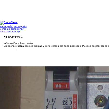
entrar
pide precio gratis
¿eres un profesional?
ofertas de trabajo
SERVICIOS
Información sobre cookies
Cronoshare utiliza cookies propias y de terceros para fines analíticos. Puedes aceptar todas 
información
.