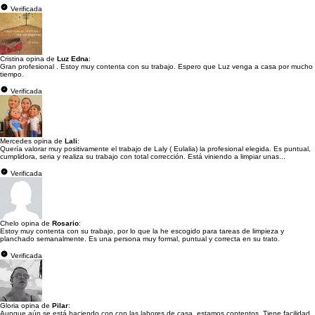
Verificada
Cristina opina de
Luz Edna
:
Gran profesional . Estoy muy contenta con su trabajo. Espero que Luz venga a casa por mucho
tiempo.
Verificada
Mercedes opina de
Lali
:
Quería valorar muy positivamente el trabajo de Laly ( Eulalia) la profesional elegida. Es puntual,
cumplidora, seria y realiza su trabajo con total corrección. Está viniendo a limpiar unas...
Verificada
Chelo opina de
Rosario
:
Estoy muy contenta con su trabajo, por lo que la he escogido para tareas de limpieza y
planchado semanalmente. Es una persona muy formal, puntual y correcta en su trato.
Verificada
Gloria opina de
Pilar
:
Aunque aún se está haciendo con con las labores de casa, estamos contentos. Tiene facilidad