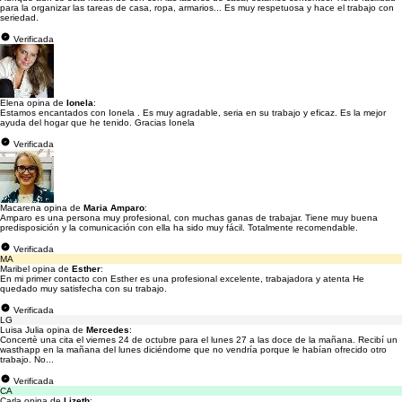
para la organizar las tareas de casa, ropa, armarios... Es muy respetuosa y hace el trabajo con
seriedad.
Verificada
Elena opina de
Ionela
:
Estamos encantados con Ionela . Es muy agradable, seria en su trabajo y eficaz. Es la mejor
ayuda del hogar que he tenido. Gracias Ionela
Verificada
Macarena opina de
Maria Amparo
:
Amparo es una persona muy profesional, con muchas ganas de trabajar. Tiene muy buena
predisposición y la comunicación con ella ha sido muy fácil. Totalmente recomendable.
Verificada
MA
Maribel opina de
Esther
:
En mi primer contacto con Esther es una profesional excelente, trabajadora y atenta He
quedado muy satisfecha con su trabajo.
Verificada
LG
Luisa Julia opina de
Mercedes
:
Concertè una cita el viernes 24 de octubre para el lunes 27 a las doce de la mañana. Recibí un
wasthapp en la mañana del lunes diciéndome que no vendría porque le habían ofrecido otro
trabajo. No...
Verificada
CA
Carla opina de
Lizeth
: