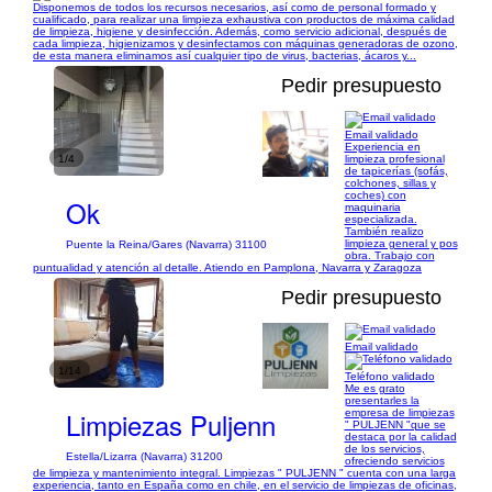
Disponemos de todos los recursos necesarios, así como de personal formado y
cualificado, para realizar una limpieza exhaustiva con productos de máxima calidad
de limpieza, higiene y desinfección. Además, como servicio adicional, después de
cada limpieza, higienizamos y desinfectamos con máquinas generadoras de ozono,
de esta manera eliminamos así cualquier tipo de virus, bacterias, ácaros y...
Pedir presupuesto
Email validado
Experiencia en
1/4
limpieza profesional
de tapicerías (sofás,
colchones, sillas y
coches) con
Ok
maquinaria
especializada.
También realizo
limpieza general y pos
Puente la Reina/Gares (Navarra) 31100
obra. Trabajo con
puntualidad y atención al detalle. Atiendo en Pamplona, Navarra y Zaragoza
Pedir presupuesto
Email validado
1/14
Teléfono validado
Me es grato
presentarles la
Limpiezas Puljenn
empresa de limpiezas
" PULJENN "que se
destaca por la calidad
de los servicios,
Estella/Lizarra (Navarra) 31200
ofreciendo servicios
de limpieza y mantenimiento integral. Limpiezas " PULJENN " cuenta con una larga
experiencia, tanto en España como en chile, en el servicio de limpiezas de oficinas,