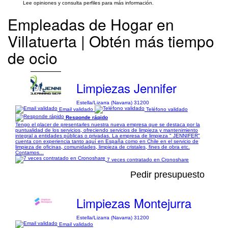
Lee opiniones y consulta perfiles para más información.
Empleadas de Hogar en
Villatuerta | Obtén más tiempo
de ocio
Limpiezas Jennifer
Estella/Lizarra (Navarra) 31200
Email validado
Teléfono validado
Responde rápido
Tengo el placer de presentarles nuestra nueva empresa que se destaca por la
puntualidad de los servicios, ofreciendo servicios de limpieza y mantenimiento
integral a entidades públicas o privadas. La empresa de limpieza " JENNIFER"
cuenta con experiencia tanto aquí en España como en Chile en el servicio de
limpieza de oficinas, comunidades, limpieza de cristales, fines de obra etc.
Contamos...
7 veces contratado en Cronoshare
Pedir presupuesto
Limpiezas Montejurra
Estella/Lizarra (Navarra) 31200
Email validado