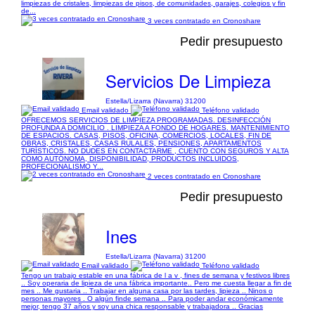
limpiezas de cristales, limpiezas de pisos, de comunidades, garajes, colegios y fin
de...
3 veces contratado en Cronoshare
Pedir presupuesto
Servicios De Limpieza
Estella/Lizarra (Navarra) 31200
Email validado
Teléfono validado
OFRECEMOS SERVICIOS DE LIMPIEZA PROGRAMADAS. DESINFECCIÓN
PROFUNDA A DOMICILIO . LIMPIEZA A FONDO DE HOGARES. MANTENIMIENTO
DE ESPACIOS. CASAS, PISOS, OFICINA, COMERCIOS, LOCALES, FIN DE
OBRAS, CRISTALES, CASAS RULALES, PENSIONES, APARTAMENTOS
TURÍSTICOS. NO DUDES EN CONTACTARME , CUENTO CON SEGUROS Y ALTA
COMO AUTÓNOMA, DISPONIBILIDAD, PRODUCTOS INCLUIDOS,
PROFECIONALISMO Y...
2 veces contratado en Cronoshare
Pedir presupuesto
Ines
Estella/Lizarra (Navarra) 31200
Email validado
Teléfono validado
Tengo un trabajo estable en una fábrica de l a v , fines de semana y festivos libres
.. Soy operaria de lipieza de una fábrica importante.. Pero me cuesta llegar a fin de
mes .. Me gustaria .. Trabajar en alguna casa por las tardes, lipieza .. Ninos o
personas mayores . O algún finde semana .. Para poder andar económicamente
mejor, tengo 37 años y soy una chica responsable y trabajadora .. Gracias