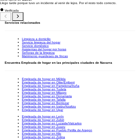
Llego tarde porque tuvo un incidente al venir de lejos. Por el resto todo correcto.
Verificada
Servicios relacionados
Limpieza a domicilio
Servicio limpieza del hogar
Servicio doméstico
Asistentas del hogar por horas
Señoras de la limpieza
Matrimonio guardeses de fincas
Encuentra Empleada de hogar en las principales ciudades de Navarra
Empleada de hogar en Mélida
Empleada de hogar en Olite/Erriberri
Empleada de hogar en Pamplona/Iruña
Empleada de hogar en Tudela
Empleada de hogar en Milagro
Empleada de hogar en Donamaria
Empleada de hogar en Tafalla
Empleada de hogar en Berriozar
Empleada de hogar en Izalzu/Itzaltzu
Empleada de hogar en Ugar
Empleada de hogar en Lerín
Empleada de hogar en Zubiri
Empleada de hogar en Luzaide/Valcarlos
Empleada de hogar en Zuazu
Empleada de hogar en Pueblo Petilla de Aragon
Empleada de hogar en Allo
Empleada de hogar en Zolina