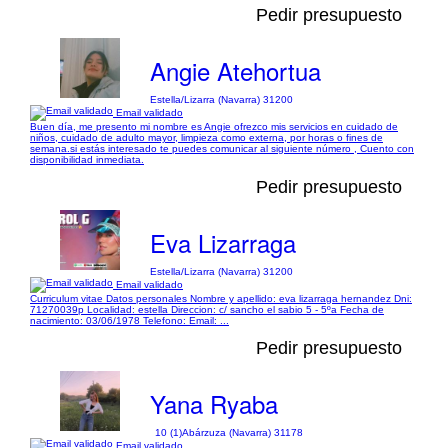
Pedir presupuesto
Angie Atehortua
Estella/Lizarra (Navarra) 31200
Email validado
Buen día, me presento mi nombre es Angie ofrezco mis servicios en cuidado de
niños, cuidado de adulto mayor, limpieza como externa, por horas o fines de
semana.si estás interesado te puedes comunicar al siguiente número , Cuento con
disponibilidad inmediata.
Pedir presupuesto
Eva Lizarraga
Estella/Lizarra (Navarra) 31200
Email validado
Curriculum vitae Datos personales Nombre y apellido: eva lizarraga hernandez Dni:
71270039p Localidad: estella Direccion: c/ sancho el sabio 5 - 5ºa Fecha de
nacimiento: 03/06/1978 Telefono: Email: ...
Pedir presupuesto
Yana Ryaba
10 (1)
Abárzuza (Navarra) 31178
Email validado