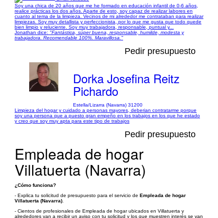
Soy una chica de 20 años que me he formado en educación infantil de 0-6 años,
realice prácticas los dos años. Aparte de esto, soy capaz de realizar labores en
cuanto al tema de la limpieza. Vecinos de mi alrededor me contrataban para realizar
limpiezas. Soy muy detallista y perfeccionista, por lo que me gusta que todo quede
bien limpio y reluciente. Soy muy trabajadora, responsable, puntual y...
Jonathan dice:
"Fantástica, súper buena, responsable, humilde, modesta y
trabajadora. Recomendable 100%. Maravillosa."
Pedir presupuesto
Dorka Josefina Reitz
Pichardo
Estella/Lizarra (Navarra) 31200
Limpieza del hogar y cuidado a personas mayores, deberian contratarme porque
soy una persona que a puesto gran empeño en los trabajos en los que he estado
y creo que soy muy apta para este tipo de trabajos
Pedir presupuesto
Empleada de hogar
Villatuerta (Navarra)
¿Cómo funciona?
- Explica tu solicitud de presupuesto para el servicio de
Empleada de hogar
Villatuerta (Navarra)
.
- Cientos de profesionales de Empleada de hogar ubicados en Villatuerta y
alrededores van a recibir un aviso con tu solicitud y los que muestren interés se van