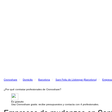
Cronoshare
Domicilio
Barcelona
Sant Feliu de Llobregat (Barcelona)
Empres
¿Por qué contratar profesionales de Cronoshare?
Es gratuito
Usa Cronoshare gratis: recibe presupuestos y contacta con 4 profesionales.