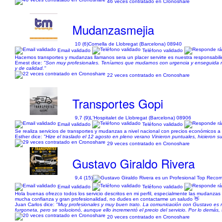
46 veces contratado en Cronoshare
Mudanzasmejia
10 (6)
Cornella de Llobregat (Barcelona) 08940
Email validado
Teléfono validado
Hacemos transportes y mudanzas llamanos sera un placer servirte es nuestra responsabili
Ernest dice:
"Son muy profesionales. Teníamos que mudarnos con urgencia y enseguida me
y de calidad."
22 veces contratado en Cronoshare
Transportes Gopi
9,7 (9)
L'Hospitalet de Llobregat (Barcelona) 08906
Email validado
Teléfono validado
Se realiza servicios de transportes y mudanzas a nivel nacional con precios económicos a p
Esther dice:
"Hize el traslado el 12 agosto en pleno verano Vinieron puntuales, hicieron s
29 veces contratado en Cronoshare
Gustavo Giraldo Rivera
9,4 (15)
Email validado
Teléfono validado
Hola buenas ofrezco todos los servicio descritos en mi perfil, especialmente las mudanza
mucha confianza y gran profesionalidad, no dudes en contactarme un saludo 👋
Juan Carlos dice:
"Muy profesionales y muy buen trato. La comunicación con Gustavo es mu
furgoneta, pero se solucionó, aunque ello incrementó el precio del servicio. Por lo demá
20 veces contratado en Cronoshare