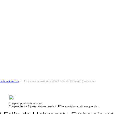
as de mudanzas
Empresas de mudanzas Sant Feliu de Llobregat (Barcelona)
Compara precios de tu zona
Compara hasta 4 presupuestos desde tu PC o smartphone, sin compromiso.