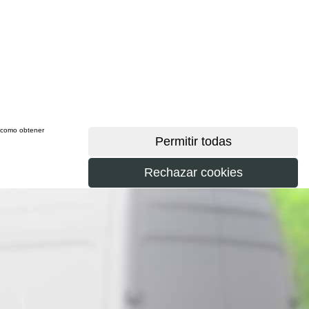
sí como obtener
más