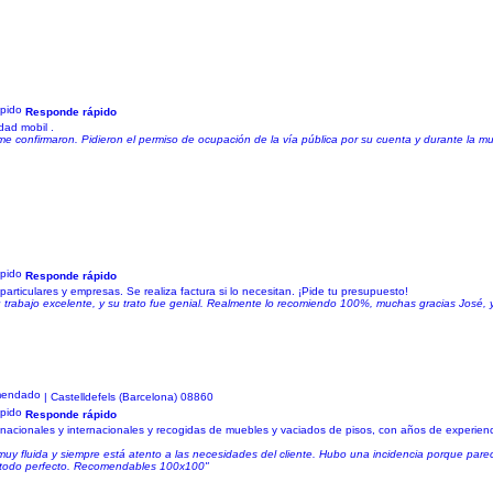
Responde rápido
dad mobil .
 confirmaron. Pidieron el permiso de ocupación de la vía pública por su cuenta y durante la
Responde rápido
articulares y empresas. Se realiza factura si lo necesitan. ¡Pide tu presupuesto!
u trabajo excelente, y su trato fue genial. Realmente lo recomiendo 100%, muchas gracias José, y
| Castelldefels (Barcelona) 08860
Responde rápido
s nacionales y internacionales y recogidas de muebles y vaciados de pisos, con años de experien
y fluida y siempre está atento a las necesidades del cliente. Hubo una incidencia porque pare
s, todo perfecto. Recomendables 100x100"