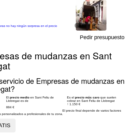
ras no hay ningún sorpresa en el precio
1/13
Pedir presupuesto
resas de mudanzas en Sant
gat
 servicio de Empresas de mudanzas en
egat?
El
precio medio
en Sant Feliu de
Es el
precio más caro
que suelen
Llobregat es de
cobrar en Sant Feliu de Llobregat
↑
1.150 €
884 €
El precio final depende de varios factores
personalizados a profesionales de tu zona.