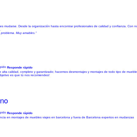
s mudarse. Desde la organización hasta encontrar profesionales de calidad y confianza. Con n
.
n problema. Muy amables."
Responde rápido
e alta calidad, completo y garantizado; hacemos desmontajes y montajes de todo tipo de muebl
objetivo es que tú nos recomiendes!
ano
Responde rápido
ncia en montajes de muebles viajes en barcelona y fuera de Barcelona expertos en mudanzas