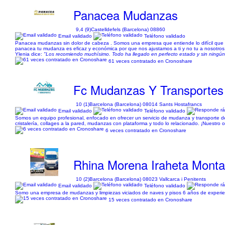
Panacea Mudanzas
9,4 (9)
Castelldefels (Barcelona) 08860
Email validado
Teléfono validado
Panacea mudanzas sin dolor de cabeza . Somos una empresa que entiende lo difícil que e
panacea tu mudanza es eficaz y económica por que nos ajustamos a ti y no tu a nosotros
Ylenia dice:
"Los recomiendo muchísimo. Todo ha llegado en perfecto estado y sin ningú
61 veces contratado en Cronoshare
Fc Mudanzas Y Transportes
10 (1)
Barcelona (Barcelona) 08014 Sants Hostafrancs
Email validado
Teléfono validado
Somos un equipo profesional, enfocado en ofrecer un servicio de mudanza y transporte d
cristalería, collages a la pared, mudanzas con plataforma y todo lo relacionado. ¡Nuestro 
6 veces contratado en Cronoshare
Rhina Morena Iraheta Mont
10 (2)
Barcelona (Barcelona) 08023 Vallcarca i Penitents
Email validado
Teléfono validado
Somo una empresa de mudanzas y limpiezas viciados de naves y pisos 6 años de experie
15 veces contratado en Cronoshare