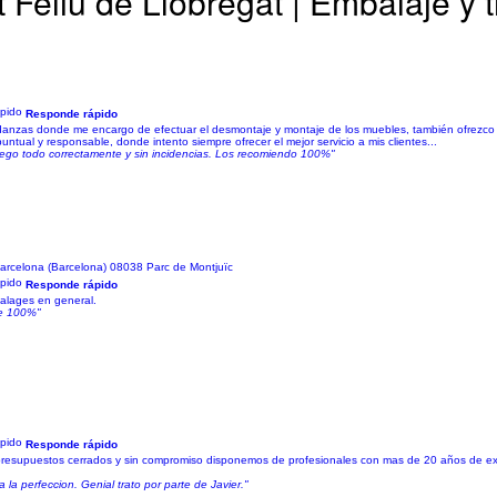
eliu de Llobregat | Embalaje y t
Responde rápido
danzas donde me encargo de efectuar el desmontaje y montaje de los muebles, también ofrezco m
ntual y responsable, donde intento siempre ofrecer el mejor servicio a mis clientes...
Llego todo correctamente y sin incidencias. Los recomiendo 100%"
arcelona (Barcelona) 08038 Parc de Montjuïc
Responde rápido
alages en general.
le 100%"
Responde rápido
 presupuestos cerrados y sin compromiso disponemos de profesionales con mas de 20 años de ex
a perfeccion. Genial trato por parte de Javier."