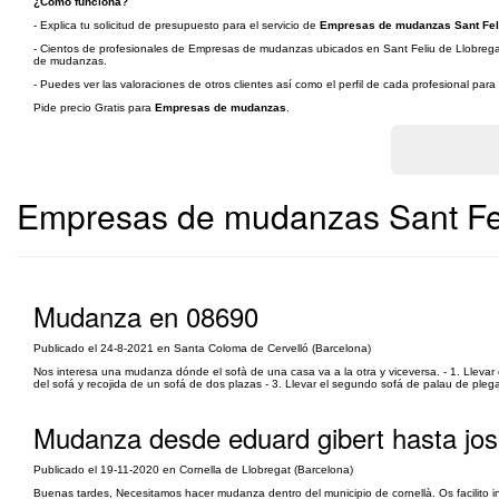
¿Cómo funciona?
- Explica tu solicitud de presupuesto para el servicio de
Empresas de mudanzas Sant Feli
- Cientos de profesionales de Empresas de mudanzas ubicados en Sant Feliu de Llobregat y
de mudanzas.
- Puedes ver las valoraciones de otros clientes así como el perfil de cada profesional par
Pide precio Gratis para
Empresas de mudanzas
.
Empresas de mudanzas Sant Fel
Mudanza en 08690
Publicado el 24-8-2021 en Santa Coloma de Cervelló (Barcelona)
Nos interesa una mudanza dónde el sofà de una casa va a la otra y viceversa. - 1. Llevar 
del sofá y recojida de un sofá de dos plazas - 3. Llevar el segundo sofá de palau de plegam
Mudanza desde eduard gibert hasta jos
Publicado el 19-11-2020 en Cornella de Llobregat (Barcelona)
Buenas tardes, Necesitamos hacer mudanza dentro del municipio de cornellà. Os facilito in