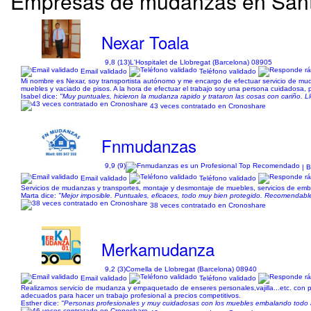
Empresas de mudanzas en Sant F
Nexar Toala
9,8 (13)
L'Hospitalet de Llobregat (Barcelona) 08905
Email validado
Teléfono validado
Mi nombre es Nexar, soy transportista autónomo y me encargo de efectuar servicio de mu
muebles y vaciado de pisos. A la hora de efectuar el trabajo soy una persona cuidadosa, pu
Isabel dice:
"Muy puntuales, hicieron la mudanza rapido y trataron las cosas con cariño. 
43 veces contratado en Cronoshare
Fnmudanzas
9,9 (9)
| B
Email validado
Teléfono validado
Servicios de mudanzas y transportes, montaje y desmontaje de muebles, servicios de emb
Marta dice:
"Mejor imposible. Puntuales, eficaces, todo muy bien protegido. Recomendab
38 veces contratado en Cronoshare
Merkamudanza
9,2 (3)
Cornella de Llobregat (Barcelona) 08940
Email validado
Teléfono validado
Realizamos servicio de mudanza y empaquetado de enseres personales,vajilla...etc. con
adecuados para hacer un trabajo profesional a precios competitivos.
Esther dice:
"Personas profesionales y muy cuidadosas con los muebles embalando todo a l