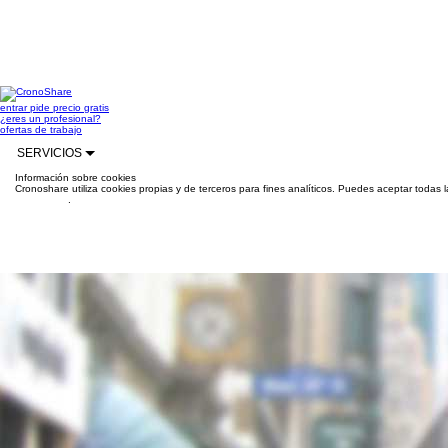
entrar
pide precio gratis
¿eres un profesional?
ofertas de trabajo
SERVICIOS
Información sobre cookies
Cronoshare utiliza cookies propias y de terceros para fines analíticos. Puedes aceptar todas 
información
.