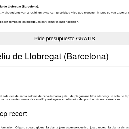
u de Llobregat (Barcelona)
.
 alrededores van a recibir un aviso con tu solicitud y los que muestren interés se van a poner
a poder comparar los presupuestos y tomar la mejor decisión.
iu de Llobregat (Barcelona)
el sofa des de santa coloma de cervelló hasta palau de plegamans (dos sillones y un sofá de 3 p
ans a santa coloma de cervelló y entregarlo en el interior del piso La primera vivienda es...
ep recort
formación: Origen: eduard gibert, 3a planta (con ascensor)destino: josep recort, 3a planta sin 