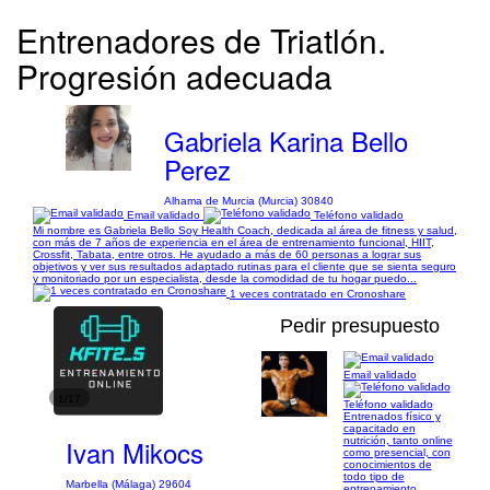
Entrenadores de Triatlón.
Progresión adecuada
Gabriela Karina Bello
Perez
Alhama de Murcia (Murcia) 30840
Email validado
Teléfono validado
Mi nombre es Gabriela Bello Soy Health Coach, dedicada al área de fitness y salud,
con más de 7 años de experiencia en el área de entrenamiento funcional, HIIT,
Crossfit, Tabata, entre otros. He ayudado a más de 60 personas a lograr sus
objetivos y ver sus resultados adaptado rutinas para el cliente que se sienta seguro
y monitoriado por un especialista, desde la comodidad de tu hogar puedo...
1 veces contratado en Cronoshare
Pedir presupuesto
Email validado
1/17
Teléfono validado
Entrenados físico y
capacitado en
Ivan Mikocs
nutrición, tanto online
como presencial, con
conocimientos de
todo tipo de
Marbella (Málaga) 29604
entrenamiento,