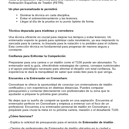
Federación Española de Triatlón (FETRI).
Un plan personalizado te permitirá
:
Dominar la técnica en cada disciplina.
Evitar el sobreentrenamiento y las lesiones.
Llegar al día de la prueba en tu punto óptimo de forma.
Técnica depurada para triatletas y corredores
:
Una técnica eficiente es crucial para mejorar tus tiempos y evitar lesiones. Un
entrenador experto te guiará para optimizar cada movimiento, ya sea mejorando tu
zancada para la carrera, tu brazada para la natación o tu pedaleo para el ciclismo.
Esta corrección técnica es fundamental para progresar de manera segura y
constante.
Confianza para Enfrentar la Competición
:
Prepararse para una carrera o un triatlón como el T100 puede ser abrumador. Tu
entrenador será tu guía, ofreciéndote estrategias de carrera, consejos nutricionales
y el apoyo psicológico necesario para afrontar el desafío con total confianza. Su
experiencia te dará la tranquilidad de saber que estás listo para lo que venga.
Encuentra a tu Entrenador en Cronoshare
:
Cronoshare te ofrece la oportunidad de conectar con entrenadores de triatlón
certificados y con experiencia en distintas distancias. Puedes comparar
presupuestos y contactar directamente con profesionales de tu zona que te
ayudarán a preparar tu próxima gran prueba.
No dejes que tu sueño de competir se quede en una aspiración. Encuentra al
entrenador perfecto en Cronoshare y empieza a entrenar con el foco de un
profesional. Encuentra a tu entrenador personal de triatlón en Cronoshare y
prepárate para cruzar la meta en tu próxima carrera, maratón o el desafiante T100.
¿Cómo funciona?
- Explica tu solicitud de presupuesto para el servicio de
Entrenador de triatlón
.
- Cientos de profesionales de Entrenador de triatlón ubicados en tu ciudad y