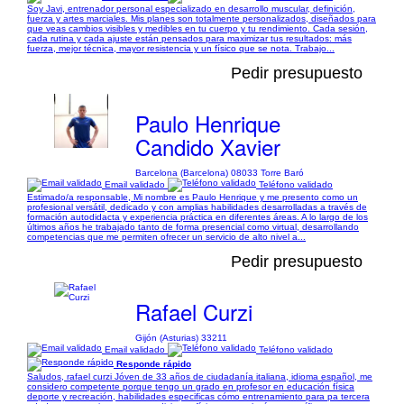
Soy Javi, entrenador personal especializado en desarrollo muscular, definición,
fuerza y artes marciales. Mis planes son totalmente personalizados, diseñados para
que veas cambios visibles y medibles en tu cuerpo y tu rendimiento. Cada sesión,
cada rutina y cada ajuste están pensados para maximizar tus resultados: más
fuerza, mejor técnica, mayor resistencia y un físico que se nota. Trabajo...
Pedir presupuesto
Paulo Henrique
Candido Xavier
Barcelona (Barcelona) 08033 Torre Baró
Email validado
Teléfono validado
Estimado/a responsable, Mi nombre es Paulo Henrique y me presento como un
profesional versátil, dedicado y con amplias habilidades desarrolladas a través de
formación autodidacta y experiencia práctica en diferentes áreas. A lo largo de los
últimos años he trabajado tanto de forma presencial como virtual, desarrollando
competencias que me permiten ofrecer un servicio de alto nivel a...
Pedir presupuesto
Rafael Curzi
Gijón (Asturias) 33211
Email validado
Teléfono validado
Responde rápido
Saludos, rafael curzi Jóven de 33 años de ciudadanía italiana, idioma español, me
considero competente porque tengo un grado en profesor en educación física
deporte y recreación, habilidades especificas cómo entrenamiento para pa tercera