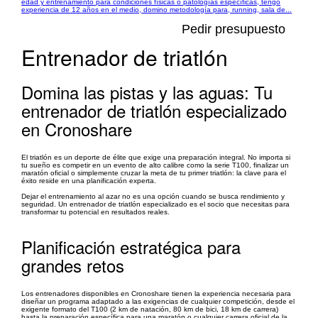
edad y entrenamiento para condiciones físicas o patologías específicas, tengo
experiencia de 12 años en el medio, domino metodología para, running, sala de...
Pedir presupuesto
Entrenador de triatlón
Domina las pistas y las aguas: Tu
entrenador de triatlón especializado
en Cronoshare
El triatlón es un deporte de élite que exige una preparación integral. No importa si
tu sueño es competir en un evento de alto calibre como la serie T100, finalizar un
maratón oficial o simplemente cruzar la meta de tu primer triatlón: la clave para el
éxito reside en una planificación experta.
Dejar el entrenamiento al azar no es una opción cuando se busca rendimiento y
seguridad. Un entrenador de triatlón especializado es el socio que necesitas para
transformar tu potencial en resultados reales.
Planificación estratégica para
grandes retos
Los entrenadores disponibles en Cronoshare tienen la experiencia necesaria para
diseñar un programa adaptado a las exigencias de cualquier competición, desde el
exigente formato del T100 (2 km de natación, 80 km de bici, 18 km de carrera)
hasta la preparación específica para una maratón o cualquier carrera oficial de la