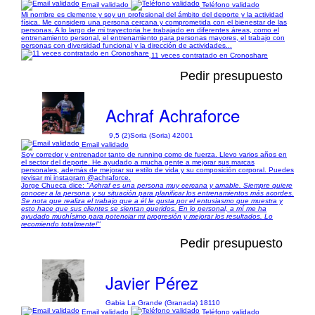
Email validado
Teléfono validado
Mi nombre es clemente y soy un profesional del ámbito del deporte y la actividad
física. Me considero una persona cercana y comprometida con el bienestar de las
personas. A lo largo de mi trayectoria he trabajado en diferentes áreas, como el
entrenamiento personal, el entrenamiento para personas mayores, el trabajo con
personas con diversidad funcional y la dirección de actividades...
11 veces contratado en Cronoshare
Pedir presupuesto
Achraf Achraforce
9,5 (2)
Soria (Soria) 42001
Email validado
Soy corredor y entrenador tanto de running como de fuerza. Llevo varios años en
el sector del deporte. He ayudado a mucha gente a mejorar sus marcas
personales, además de mejorar su estilo de vida y su composición corporal. Puedes
revisar mi instagram @achraforce.
Jorge Chueca dice:
"Achraf es una persona muy cercana y amable. Siempre quiere
conocer a la persona y su situación para planificar los entrenamientos más acordes.
Se nota que realiza el trabajo que a él le gusta por el entusiasmo que muestra y
esto hace que sus clientes se sientan queridos. En lo personal, a mí me ha
ayudado muchísimo para potenciar mi progresión y mejorar los resultados. Lo
recomiendo totalmente!"
Pedir presupuesto
Javier Pérez
Gabia La Grande (Granada) 18110
Email validado
Teléfono validado