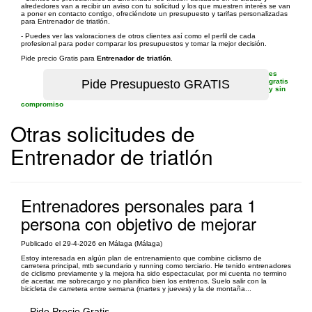
alrededores van a recibir un aviso con tu solicitud y los que muestren interés se van
a poner en contacto contigo, ofreciéndote un presupuesto y tarifas personalizadas
para Entrenador de triatlón.
- Puedes ver las valoraciones de otros clientes así como el perfil de cada
profesional para poder comparar los presupuestos y tomar la mejor decisión.
Pide precio Gratis para
Entrenador de triatlón
.
es
gratis
y sin
compromiso
Otras solicitudes de
Entrenador de triatlón
Entrenadores personales para 1
persona con objetivo de mejorar
Publicado el 29-4-2026 en Málaga (Málaga)
Estoy interesada en algún plan de entrenamiento que combine ciclismo de
carretera principal, mtb secundario y running como terciario. He tenido entrenadores
de ciclismo previamente y la mejora ha sido espectacular, por mi cuenta no termino
de acertar, me sobrecargo y no planifico bien los entrenos. Suelo salir con la
bicicleta de carretera entre semana (martes y jueves) y la de montaña...
Pide Precio Gratis