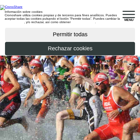
Información sobre cookies
Cronoshare utiliza cookies propias y de terceros para fines analíticos. Puedes
aceptar todas las cookies pulsando el botón “Permitir todas”. Puedes cambiar la
MENU
configuración
, y/o rechazar, así como obtener
más información
.