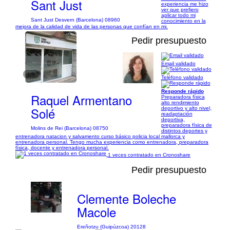
Sant Just
experiencia me hizo
ver que prefiero
aplicar todo mi
Sant Just Desvern (Barcelona) 08960
conocimiento en la
mejora de la calidad de vida de las personas que confían en mi.
Pedir presupuesto
Email validado
1/5
Teléfono validado
Responde rápido
Raquel Armentano
Preparadora física
alto rendimiento
Solé
deportivo y alto nivel,
readaptación
deportiva,
preparadora física de
Molins de Rei (Barcelona) 08750
distintos deportes y
entrenadora natacion y salvamento curso básico policia local mallorca y
entrenadora personal. Tengo mucha experiencia como entrenadora, preparadora
física, docente y entrenadora personal.
1 veces contratado en Cronoshare
Pedir presupuesto
Clemente Boleche
Macole
Ereñotzu (Guipúzcoa) 20128