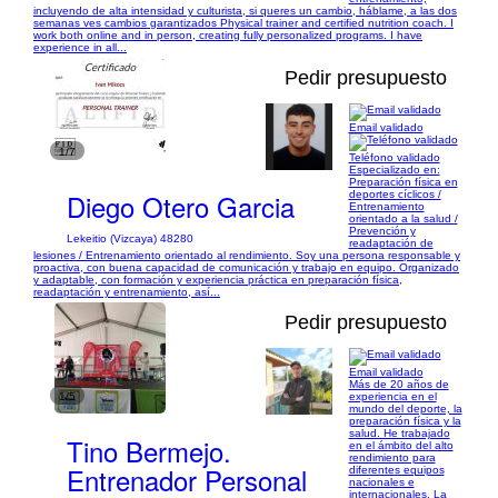
incluyendo de alta intensidad y culturista, si queres un cambio, háblame, a las dos
semanas ves cambios garantizados Physical trainer and certified nutrition coach. I
work both online and in person, creating fully personalized programs. I have
experience in all...
Pedir presupuesto
Email validado
1/7
Teléfono validado
Especializado en:
Preparación física en
Diego Otero Garcia
deportes cíclicos /
Entrenamiento
orientado a la salud /
Prevención y
Lekeitio (Vizcaya) 48280
readaptación de
lesiones / Entrenamiento orientado al rendimiento. Soy una persona responsable y
proactiva, con buena capacidad de comunicación y trabajo en equipo. Organizado
y adaptable, con formación y experiencia práctica en preparación física,
readaptación y entrenamiento, así...
Pedir presupuesto
Email validado
Más de 20 años de
1/5
experiencia en el
mundo del deporte, la
preparación física y la
salud. He trabajado
Tino Bermejo.
en el ámbito del alto
rendimiento para
Entrenador Personal
diferentes equipos
nacionales e
internacionales. La