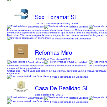
Sxxi Lozamat Sl
10 (3)
Castelldefels (Barcelona) 08860
Email validado
Teléfono validado
Empresa formada por dos autónomos: Juan Bruno Trigueros Mateu y Venancio Lozano Garci
construcción capacitados para realizar cualquier tipo de tarea tanto de albañilería, instala
David dice:
"Sin ser una urgencia, fueron muy rápidos en tratar la reparación. Muy buen tr
16 veces contratado en Cronoshare
Reformas Miro
9,3 (5)
Gavà (Barcelona) 08850
Email validado
Teléfono validado
Ofrecemos servicios integrales de reformas y construcción en Barcelona. Con atención per
manera eficiente y profesional.
Cristina dice:
"Muy buena disposición del profesional, ágil y dispuesto a resolver cualqui
muy bueno."
6 veces contratado en Cronoshare
Casa De Realidad Sl
Sitges (Barcelona) 08870
Email validado
Teléfono validado
8 veces contratado en Cronoshare