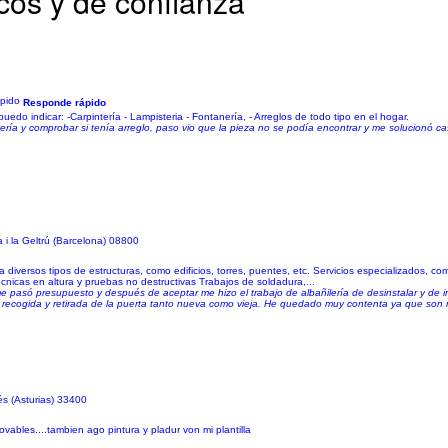
cos y de confianza
Responde rápido
uedo indicar: -Carpintería - Lampisteria - Fontanería, - Arreglos de todo tipo en el hogar.
vería y comprobar si tenía arreglo, paso vio que la pieza no se podía encontrar y me solucionó c
a i la Geltrú (Barcelona) 08800
 diversos tipos de estructuras, como edificios, torres, puentes, etc. Servicios especializados, c
cnicas en altura y pruebas no destructivas Trabajos de soldadura,...
 pasó presupuesto y después de aceptar me hizo el trabajo de albañilería de desinstalar y de i
 la recogida y retirada de la puerta tanto nueva como vieja. He quedado muy contenta ya que son
lés (Asturias) 33400
vables....tambien ago pintura y pladur von mi plantilla