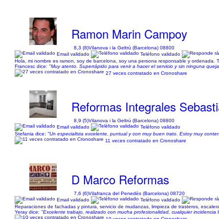
Ramon Marin Campoy
8,3 (8)
Vilanova i la Geltrú (Barcelona) 08800
Email validado
Teléfono validado
Hola, mi nombre es ramon, soy de barcelona, soy una persona responsable y ordenada. Ten
Francesc dice:
"Muy atento. Superrápido para venir a hacer el servicio y sin ninguna queja
27 veces contratado en Cronoshare
Reformas Integrales Sebast
8,9 (5)
Vilanova i la Geltrú (Barcelona) 08800
Email validado
Teléfono validado
Stefania dice:
"Un especialista excelente, puntual y con muy buen trato. Estoy muy conte
11 veces contratado en Cronoshare
D Marco Reformas
7,6 (6)
Vilafranca del Penedès (Barcelona) 08720
Email validado
Teléfono validado
Reparaciones de fachadas y pintura, servicio de mudanzas, limpieza de trasteros, escaler
Yeray dice:
"Excelente trabajo, realizado con mucha profesionalidad, cualquier incidencia
10 veces contratado en Cronoshare