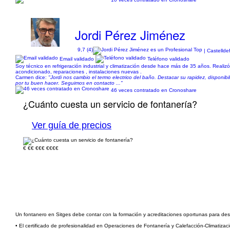
Jordi Pérez Jiménez
9,7 (4)
| Castellde
Email validado
Teléfono validado
Soy técnico en refrigeración industrial y climatización desde hace más de 35 años. Realiz
acondicionado, reparaciones , instalaciones nuevas .
Carmen dice:
"Jordi nos cambio el termo electrico del baño. Destacar su rapidez, disponib
por tu buen hacer. Seguimos en contacto ..."
46 veces contratado en Cronoshare
¿Cuánto cuesta un servicio de fontanería?
Ver guía de precios
€
€€
€€€
€€€€
Un fontanero en Sitges debe contar con la formación y acreditaciones oportunas para dese
• El certificado de profesionalidad en Operaciones de Fontanería y Calefacción-Climatizac