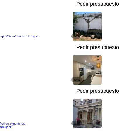
Pedir presupuesto
pequeñas reformas del hogar.
1/1
Pedir presupuesto
1/26
Pedir presupuesto
años de experiencia.
1/14
 adelante"