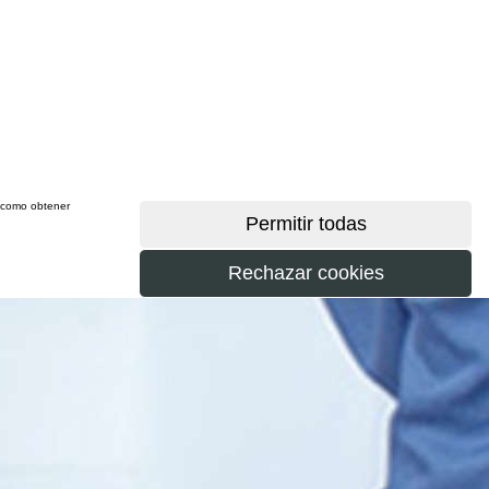
sí como obtener
más