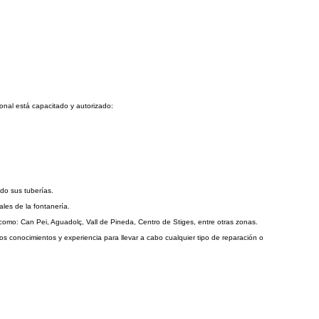
onal está capacitado y autorizado:
do sus tuberías.
ales de la fontanería.
omo: Can Pei, Aguadolç, Vall de Pineda, Centro de Stiges, entre otras zonas.
s conocimientos y experiencia para llevar a cabo cualquier tipo de reparación o