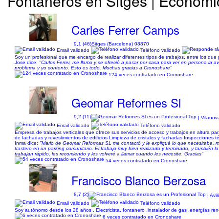
Fontaneros en Sitges | Económi
Carles Ferrer Camps
9,1 (46)
Sitges (Barcelona) 08870
Email validado
Teléfono validado
Soy un profesional que me encargo de realizar diferentes tipos de trabajos, entre los que p
Jose dice:
"Carlos Ferrer, me llamo y se ofreció a pasar por casa para ver en persona la a
problema y yo contento. Esto es todo. Muchas gracias a Cronoshare"
124 veces contratado en Cronoshare
Geomar Reformes Sl
9,2 (11)
| Vilanov
Email validado
Teléfono validado
Empresa de trabajos verticales que ofrece sus servicios de acceso y trabajos en altura para
de fachadas y revestimientos de edificios Limpieza de cristales y fachadas Inspecciones té
Inma dice:
"Mario de Geomar Reformas SL me contactó y le expliqué lo que necesitaba, me
trastero en un parking comunitario. El trabajo muy bien realizado y terminado, y también
trabajan rápido, les recomiendo y les volveré a llamar cuando les necesite. Gracias"
54 veces contratado en Cronoshare
Francisco Blanco Berzosa
8,7 (2)
| Avi
Email validado
Teléfono validado
Soy autónomo desde los 28 años . Electricista, fontanero ,instalador de gas ,energías reno
6 veces contratado en Cronoshare