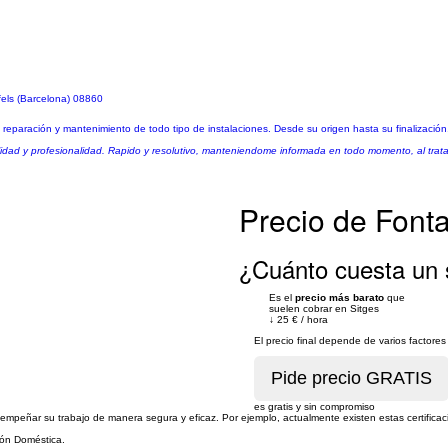
fels (Barcelona) 08860
ó reparación y mantenimiento de todo tipo de instalaciones. Desde su origen hasta su finalizació
ilidad y profesionalidad. Rapido y resolutivo, manteniendome informada en todo momento, al trata
Precio de Font
¿Cuánto cuesta un 
Es el
precio más barato
que
suelen cobrar en Sitges
↓
25 €
/
hora
El precio final depende de varios factor
es gratis y sin compromiso
mpeñar su trabajo de manera segura y eficaz. Por ejemplo, actualmente existen estas certificac
ión Doméstica.