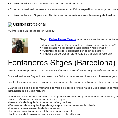
• El título de Técnico en Instalaciones de Producción de Calor.
• El carné profesional de instalaciones térmicas en edificios, expedido por el órgano comp
• El título de Técnico Superior en Mantenimiento de Instalaciones Térmicas y de Fluidos.
Opinión profesional
¿Cómo elegir un fontanero en Sitges?
Según
Carles Ferrer Camps
, a la hora de contratar un fontan
• ¿Posees el Carnet Profesional de Instalador de Fontanería?
• ¿Tienes algún otro carnet o acreditación relacionada?
• ¿Cuántos años de experiencia tienes en el sector?
• ¿Puedes proporcionar referencias de trabajos anteriores?
Fontaneros Sitges (Barcelona)
¿Está teniendo problemas con la instalación de sus tuberías? No espere más y contrate l
Si usted reside en Sitges lo va tener muy fácil contratar los servicios de un fontanero, y
Los fontaneros que se encargan de colaborar con la página a la hora de ofrecer sus serv
Cuando se decida por contratar los servicios de estos profesionales puede tener la compl
instalación que pueda requerir.
Nuestros colaboradores en este caso le pueden ofrecer una gran variedad de servicios, en
- Instalación de todas las tuberías de un hogar.
- Instalación de la grifería (cuarto de baño y cocina).
- Reparación de cualquier fuga de agua que pueda presentar la tubería.
- Revisión y mantenimiento de las tuberías.
- Desatascos de todo tipo de tuberías, foso o arqueta.
- Instalación de la placa de gas y expedición del certificado.