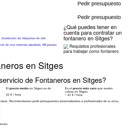
Pedir presupuesto
Pedir presupuesto
¿Qué puedes tener en
cuenta para contratar un
fontanero en Sitges?
n. Sustitución de máquinas de aire
rse de una vivienda alquilada. Mil gracias
Requisitos profesionales
para trabajar como fontanero
aneros en Sitges
servicio de Fontaneros en Sitges?
El
precio medio
en Sitges es de
Es el
precio más caro
que suelen
cobrar en Sitges
32 €
/
hora
↑
41 €
/
hora
es clave. Recomendamos pedir presupuestos personalizados a profesionales de tu zona.
iones: