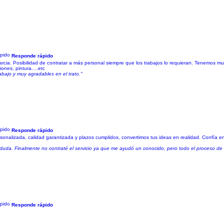
Responde rápido
a. Posibilidad de contratar a más personal siempre que los trabajos lo requieran. Tenemos mu
ciones, pintura….etc
abajo y muy agradables en el trato."
Responde rápido
sonalizada, calidad garantizada y plazos cumplidos, convertimos tus ideas en realidad. Confía e
er duda. Finalmente no contraté el servicio ya que me ayudó un conocido, pero todo el proceso d
Responde rápido