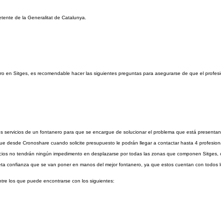
etente de la Generalitat de Catalunya.
ero en Sitges, es recomendable hacer las siguientes preguntas para asegurarse de que el profesi
os servicios de un fontanero para que se encargue de solucionar el problema que está presentan
a que desde Cronoshare cuando solicite presupuesto le podrán llegar a contactar hasta 4 profesion
icios no tendrán ningún impedimento en desplazarse por todas las zonas que componen Sitges, c
eta confianza que se van poner en manos del mejor fontanero, ya que estos cuentan con todos lo
tre los que puede encontrarse con los siguientes: