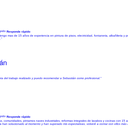
Responde rápido
go mas de 15 años de experiencia en pintura de pisos, electricidad, fontaneria, albañileria y 
."
ián
nta del trabajo realizado y puedo recomendar a Sebastián como profesional."
Responde rápido
as, comunidades, pintamos naves industriales, reformas integrales de lavabos y cocinas con 15 
 la han solucionado al momento y han superado mis expectativas, volveré a contar con ellos más