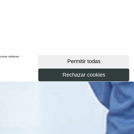
sí como obtener
más