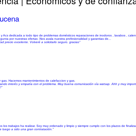
encia | Económicos y de confianz
Lucena
 y Acs dedicada a todo tipo de problemas domésticos reparaciones de inodoros , lavabos , cale
gunta por nuestras ofertas .Nos avala nuestra profesionalidad y garantias de...
d precio excelente. Volveré a solicitarlo seguro. gracias"
 y gas. Hacemos mantenimientos de calefaccion y gas.
ostrando interés y empatía con el problema. Muy buena comunicación vía watsap. Ahh y muy impor
!"
 los trabajos ha realizar. Soy muy ordenado y limpio y siempre cumplo con los plazos de finaliza
e luego a sido una gran contratación."