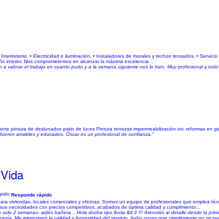
nteriorismo. • Electricidad e iluminación. • Instaladores de murales y techos tensados. • Servici
eño interior. Nos comprometemos en alcanzar la máxima excelencia...
o a valorar el trabajo en cuanto pudo y a la semana siguiente nos lo hizo. Muy profesional y tod
ante pintura de deslunados patio de luces Pintura terrazas impermeabilización etc reformas en g
y fueron amables y educados. Óscar es un profesional de confianza."
 Vida
Responde rápido
s para viviendas, locales comerciales y oficinas. Somos un equipo de profesionales que emplea té
 sus necesidades con precios competitivos, acabados de óptima calidad y cumplimiento...
solo 2 semanas: adiós bañera... Hola ducha tipo lluvia &lt;3 !!! Atención al detalle desde la prim
ería. Me impresionó la calidad y honestidad del servicio, hubo cosas que simplemente no se podí