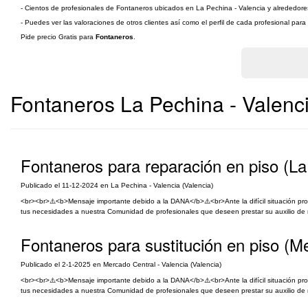
- Cientos de profesionales de Fontaneros ubicados en La Pechina - Valencia y alrededores 
- Puedes ver las valoraciones de otros clientes así como el perfil de cada profesional par
Pide precio Gratis para
Fontaneros
.
Fontaneros La Pechina - Valenc
Fontaneros para reparación en piso (La
Publicado el 11-12-2024 en La Pechina - Valencia (Valencia)
<br><br>⚠️<b>Mensaje importante debido a la DANA</b>⚠️<br>Ante la difícil situación p
tus necesidades a nuestra Comunidad de profesionales que deseen prestar su auxilio de ma
Fontaneros para sustitución en piso (M
Publicado el 2-1-2025 en Mercado Central - Valencia (Valencia)
<br><br>⚠️<b>Mensaje importante debido a la DANA</b>⚠️<br>Ante la difícil situación p
tus necesidades a nuestra Comunidad de profesionales que deseen prestar su auxilio de ma