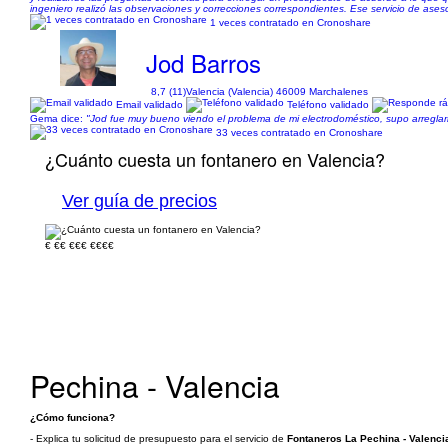
ingeniero realizó las observaciones y correcciones correspondientes. Ese servicio de asesor
1 veces contratado en Cronoshare
Jod Barros
8,7 (11)
Valencia (Valencia) 46009 Marchalenes
Email validado
Teléfono validado
Gema dice:
"Jod fue muy bueno viendo el problema de mi electrodoméstico, supo arreglarl
33 veces contratado en Cronoshare
¿Cuánto cuesta un fontanero en Valencia?
Ver guía de precios
€
€€
€€€
€€€€
Pechina - Valencia
¿Cómo funciona?
- Explica tu solicitud de presupuesto para el servicio de
Fontaneros La Pechina - Valenci