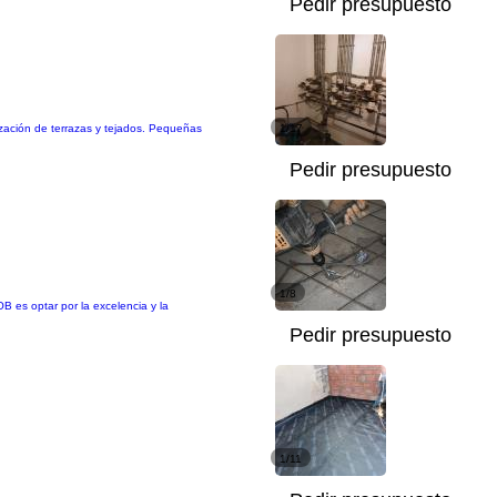
Pedir presupuesto
ización de terrazas y tejados. Pequeñas
1/17
Pedir presupuesto
1/8
B es optar por la excelencia y la
Pedir presupuesto
1/11