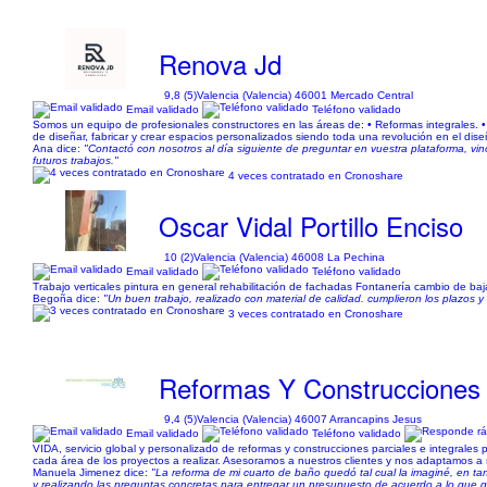
Renova Jd
9,8 (5)
Valencia (Valencia) 46001 Mercado Central
Email validado
Teléfono validado
Somos un equipo de profesionales constructores en las áreas de: • Reformas integrales. • I
de diseñar, fabricar y crear espacios personalizados siendo toda una revolución en el dis
Ana dice:
"Contactó con nosotros al día siguiente de preguntar en vuestra plataforma, vin
futuros trabajos."
4 veces contratado en Cronoshare
Oscar Vidal Portillo Enciso
10 (2)
Valencia (Valencia) 46008 La Pechina
Email validado
Teléfono validado
Trabajo verticales pintura en general rehabilitación de fachadas Fontanería cambio de baj
Begoña dice:
"Un buen trabajo, realizado con material de calidad. cumplieron los plazos 
3 veces contratado en Cronoshare
Reformas Y Construcciones
9,4 (5)
Valencia (Valencia) 46007 Arrancapins Jesus
Email validado
Teléfono validado
VIDA, servicio global y personalizado de reformas y construcciones parciales e integrale
cada área de los proyectos a realizar. Asesoramos a nuestros clientes y nos adaptamos a
Manuela Jimenez dice:
"La reforma de mi cuarto de baño quedó tal cual la imaginé, en tan 
y realizando las preguntas concretas para entregar un presupuesto de acuerdo a lo que qu