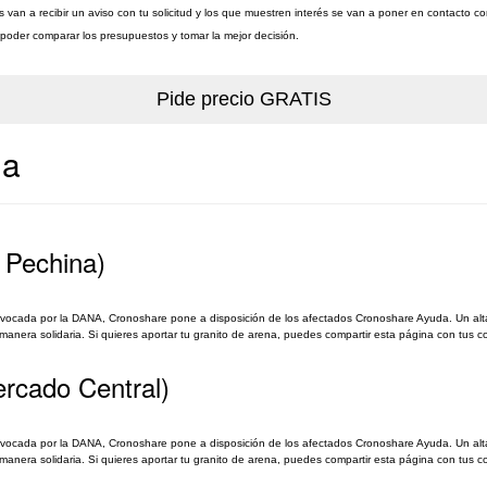
van a recibir un aviso con tu solicitud y los que muestren interés se van a poner en contacto c
a poder comparar los presupuestos y tomar la mejor decisión.
ia
 Pechina)
rovocada por la DANA, Cronoshare pone a disposición de los afectados Cronoshare Ayuda. Un alt
nera solidaria. Si quieres aportar tu granito de arena, puedes compartir esta página con tus co
ercado Central)
rovocada por la DANA, Cronoshare pone a disposición de los afectados Cronoshare Ayuda. Un alt
nera solidaria. Si quieres aportar tu granito de arena, puedes compartir esta página con tus co