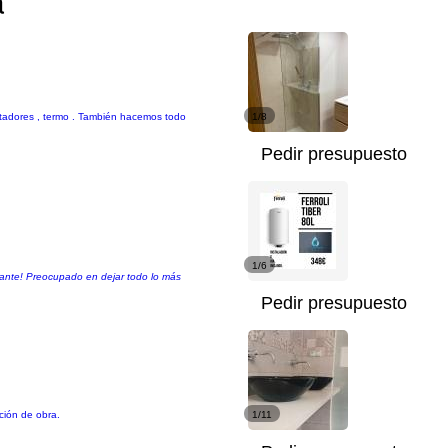
a
ntadores , termo . También hacemos todo
1/8
Pedir presupuesto
1/6
tante! Preocupado en dejar todo lo más
Pedir presupuesto
ción de obra.
1/11