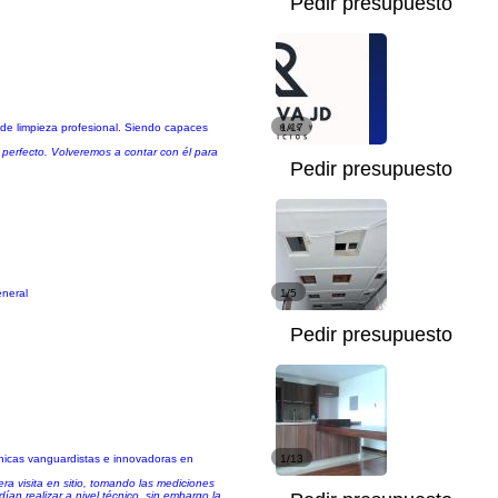
Pedir presupuesto
o de limpieza profesional. Siendo capaces
1/17
o perfecto. Volveremos a contar con él para
Pedir presupuesto
eneral
1/5
Pedir presupuesto
cnicas vanguardistas e innovadoras en
1/13
era visita en sitio, tomando las mediciones
an realizar a nivel técnico, sin embargo la