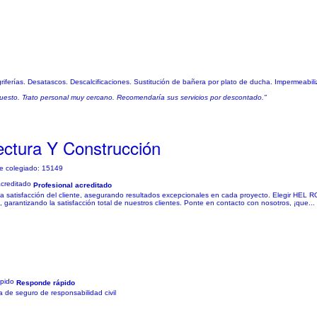
iferías. Desatascos. Descalcificaciones. Sustitución de bañera por plato de ducha. Impermeabil
puesto. Trato personal muy cercano. Recomendaría sus servicios por descontado."
ectura Y Construcción
e colegiado: 15149
Profesional acreditado
a satisfacción del cliente, asegurando resultados excepcionales en cada proyecto. Elegir HEL RO
rantizando la satisfacción total de nuestros clientes. Ponte en contacto con nosotros, ¡que...
Responde rápido
 de seguro de responsabilidad civil