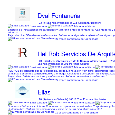
Dval Fontaneria
9,6 (6)
Valencia (Valencia) 46015 Campanar Beniferri
Email validado
Teléfono validado
Empresa de Instalaciones Reparaciones y Manteninientos de fontanería. Calentadores y gr
reformas.
Alejandro dice:
"Excelentes profesionales. Solventaron el problema ajustándose al presu
20 veces contratado en Cronoshare
Hel Rob Servicios De Arquit
10 (1)
Col.legi d'Arquitectes de la Comunitat Valenciana
- Nº d
Valencia (Valencia) 46001 Mercado Central
Email validado
Teléfono validado
HEL ROB se distingue por su experiencia, calidad, innovación y un firme compromiso con l
confianza donde nos comprometemos a entregar resultados que superen las expectativas, ga
Empar dice:
"eficientes, rapidos y profesionales. Roberto un excelente profesional."
22 veces contratado en Cronoshare
Elias
10 (3)
Valencia (Valencia) 46018 Tres Forques Nou Moles
Email validado
Teléfono validado
Obraremos Reformas y pinturas Contamos con operarios profesionales. Y aportamos póliza
Guillermo dice:
"trabaja muy bien,rápido y limpio se ajusta bien al presupuesto."
11 veces contratado en Cronoshare