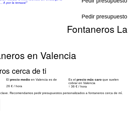
Pedir presupuesto
. A por la terraza!"
Pedir presupuesto
Fontaneros La
aneros en Valencia
ros cerca de ti
El
precio medio
en Valencia es de
Es el
precio más caro
que suelen
cobrar en Valencia
26 €
/
hora
↑
36 €
/
hora
es clave. Recomendamos pedir presupuestos personalizados a fontaneros cerca de mí.