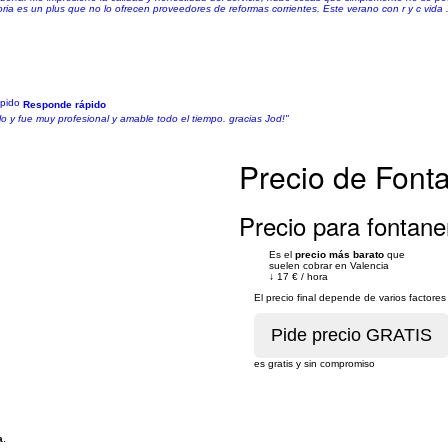
ia es un plus que no lo ofrecen proveedores de reformas corrientes. Este verano con r y c vida ..
Responde rápido
o y fue muy profesional y amable todo el tiempo. gracias Jod!"
Precio de Font
Precio para fontane
Es el
precio más barato
que
suelen cobrar en Valencia
↓
17 €
/
hora
El precio final depende de varios factor
es gratis y sin compromiso
a
.