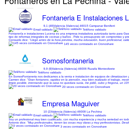
Fontaneros en La Pechina - Val
Fontaneria E Instalaciones 
9,1 (48)
Valencia (Valencia) 46015 Campanar Beniferri
Email validado
Teléfono validado
Fontanería e instalaciones Lucena es una empresa instaladora autorizada tanto para Gas
tipo de reformas integrales de cocinas y baños . Pide tu presupuesto sin compromiso y pre
Consuelo dice:
"Llegó antes de la hora prevista, mucha educación, buen profesional, calida
145 veces contratado en Cronoshare
Somosfontaneria
9,9 (9)
Valencia (Valencia) 46006 Ruzafa Monteolivete
Teléfono validado
En SomosFontaneria nos dedicamos a la venta e instalacion de equipos de climatizacion
Carmen dice:
"Gran fontanero, rapidez en la atención, muy bien realizado el trabajo, m
limpio posible, intentando que la casa no quedara sucia, me pidió, cubo y fregona, un 10!!
20 veces contratado en Cronoshare
Empresa Maguiver
10 (2)
Valencia (Valencia) 46008 La Pechina
Email validado
Teléfono validado
Soy un profesional muy bien cualificado, con mucha experiencia y mucha seriedad en todos
Antonio dice:
"Muy profesionales, tienen las cosas muy claras y muy perfeccionistas. Desd
3 veces contratado en Cronoshare