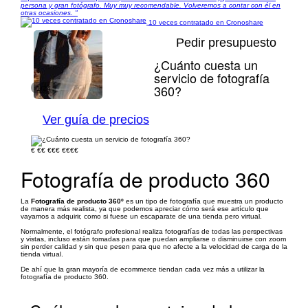
persona y gran fotógrafo. Muy muy recomendable. Volveremos a contar con él en
otras ocasiones. "
10 veces contratado en Cronoshare
Pedir presupuesto
¿Cuánto cuesta un
servicio de fotografía
360?
1/24
Ver guía de precios
€
€€
€€€
€€€€
Fotografía de producto 360
La
Fotografía de producto 360º
es un tipo de fotografía que muestra un producto
de manera más realista, ya que podemos apreciar cómo será ese artículo que
vayamos a adquirir, como si fuese un escaparate de una tienda pero virtual.
Normalmente, el fotógrafo profesional realiza fotografías de todas las perspectivas
y vistas, incluso están tomadas para que puedan ampliarse o disminuirse con zoom
sin perder calidad y sin que pesen para que no afecte a la velocidad de carga de la
tienda virtual.
De ahí que la gran mayoría de ecommerce tiendan cada vez más a utilizar la
fotografía de producto 360.