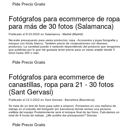
Pide Precio Gratis
Fotógrafos para ecommerce de ropa
para más de 30 fotos (Salamanca)
Publicado el 9-10-2020 en Salamanca - Madrid (Madrid)
Necesito presupuesto para varios productos: ropa - Accesorios y joyas fotografia y
retoque con fondo blanco. Tambien precio de composiciones con diversos
productos. La cantidad puede ir variando dependiendo del producto que tengamos
que publicitar por lo que me gustaria tener precio para un tramo amplio desde 5
fotos hasta 300 o más.
Pide Precio Gratis
Fotógrafos para ecommerce de
canastillas, ropa para 21 - 30 fotos
(Sant Gervasi)
Publicado el 12-1-2022 en Sant Gervasi - Barcelona (Barcelona)
Se trata de un test de fotos para subir a amazon. Pensamos en una mañana de
trabajo en el estudio del fotógrafo (en barcelona) donde iremos una persona
estilista del equipo Posteriormente será el retoque final de las fotos. Calculamos un
total de 8 horas de trabajo. ¿Me podéis dar presupuesto? Gracias
Pide Precio Gratis