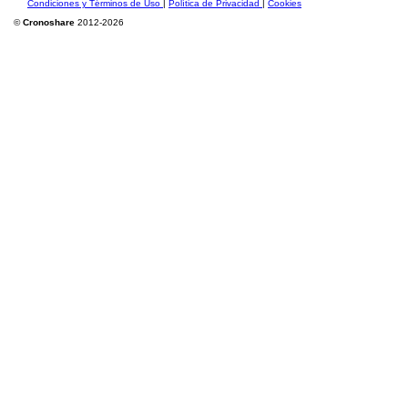
Condiciones y Términos de Uso
|
Política de Privacidad
|
Cookies
©
Cronoshare
2012-2026