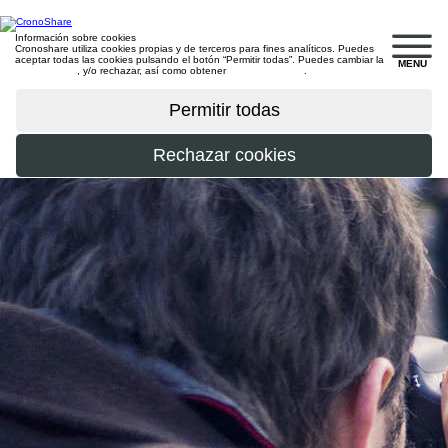
Información sobre cookies
Cronoshare utiliza cookies propias y de terceros para fines analíticos. Puedes
aceptar todas las cookies pulsando el botón “Permitir todas”. Puedes cambiar la
MENU
configuración
, y/o rechazar, así como obtener
más información
.