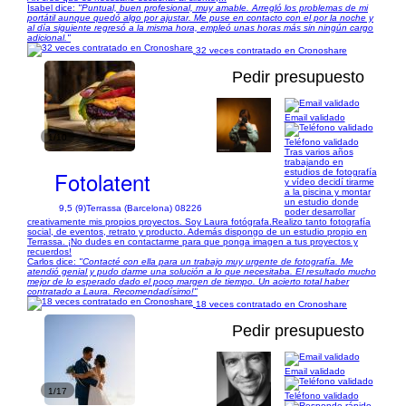
Isabel dice:
"Puntual, buen profesional, muy amable. Arregló los problemas de mi
portátil aunque quedó algo por ajustar. Me puse en contacto con el por la noche y
al día siguiente regresó a la misma hora, empleó unas horas más sin ningún cargo
adicional."
32 veces contratado en Cronoshare
Pedir presupuesto
Email validado
1/10
Teléfono validado
Tras varios años
trabajando en
Fotolatent
estudios de fotografía
y vídeo decidí tirarme
a la piscina y montar
un estudio donde
9,5 (9)
Terrassa (Barcelona) 08226
poder desarrollar
creativamente mis propios proyectos. Soy Laura fotógrafa.Realizo tanto fotografía
social, de eventos, retrato y producto. Además dispongo de un estudio propio en
Terrassa. ¡No dudes en contactarme para que ponga imagen a tus proyectos y
recuerdos!
Carlos dice:
"Contacté con ella para un trabajo muy urgente de fotografía. Me
atendió genial y pudo darme una solución a lo que necesitaba. El resultado mucho
mejor de lo esperado dado el poco margen de tiempo. Un acierto total haber
contratado a Laura. Recomendadísimo!"
18 veces contratado en Cronoshare
Pedir presupuesto
Email validado
1/17
Teléfono validado