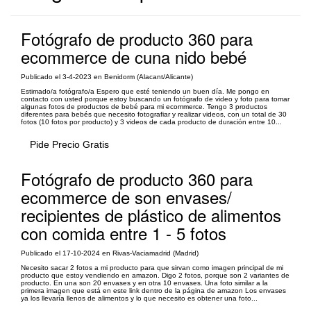
Fotógrafo de producto 360 para
ecommerce de cuna nido bebé
Publicado el 3-4-2023 en Benidorm (Alacant/Alicante)
Estimado/a fotógrafo/a Espero que esté teniendo un buen día. Me pongo en
contacto con usted porque estoy buscando un fotógrafo de video y foto para tomar
algunas fotos de productos de bebé para mi ecommerce. Tengo 3 productos
diferentes para bebés que necesito fotografiar y realizar videos, con un total de 30
fotos (10 fotos por producto) y 3 videos de cada producto de duración entre 10...
Pide Precio Gratis
Fotógrafo de producto 360 para
ecommerce de son envases/
recipientes de plástico de alimentos
con comida entre 1 - 5 fotos
Publicado el 17-10-2024 en Rivas-Vaciamadrid (Madrid)
Necesito sacar 2 fotos a mi producto para que sirvan como imagen principal de mi
producto que estoy vendiendo en amazon. Digo 2 fotos, porque son 2 variantes de
producto. En una son 20 envases y en otra 10 envases. Una foto similar a la
primera imagen que está en este link dentro de la página de amazon Los envases
ya los llevaría llenos de alimentos y lo que necesito es obtener una foto...