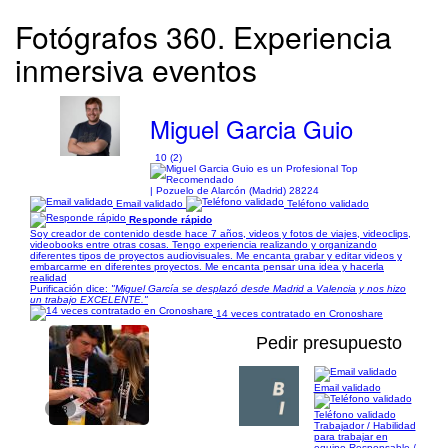
Fotógrafos 360. Experiencia
inmersiva eventos
Miguel Garcia Guio
10 (2)
| Pozuelo de Alarcón (Madrid) 28224
Email validado
Teléfono validado
Responde rápido
Soy creador de contenido desde hace 7 años, videos y fotos de viajes, videoclips,
videobooks entre otras cosas. Tengo experiencia realizando y organizando
diferentes tipos de proyectos audiovisuales. Me encanta grabar y editar videos y
embarcarme en diferentes proyectos. Me encanta pensar una idea y hacerla
realidad
Purificación dice:
"Miguel García se desplazó desde Madrid a Valencia y nos hizo
un trabajo EXCELENTE."
14 veces contratado en Cronoshare
Pedir presupuesto
Email validado
1/8
Teléfono validado
Trabajador / Habilidad
para trabajar en
equipo Responsable /