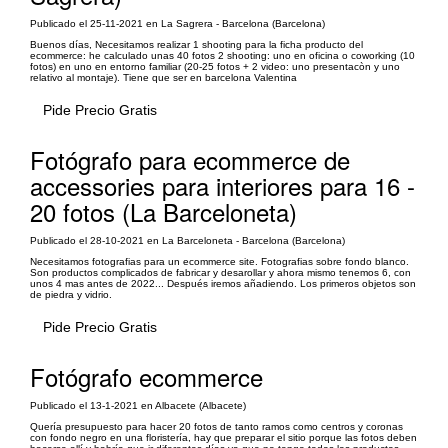
Publicado el 25-11-2021 en La Sagrera - Barcelona (Barcelona)
Buenos días, Necesitamos realizar 1 shooting para la ficha producto del
ecommerce: he calculado unas 40 fotos 2 shooting: uno en oficina o coworking (10
fotos) en uno en entorno familiar (20-25 fotos + 2 video: uno presentacòn y uno
relativo al montaje). Tiene que ser en barcelona Valentina
Pide Precio Gratis
Fotógrafo para ecommerce de
accessories para interiores para 16 -
20 fotos (La Barceloneta)
Publicado el 28-10-2021 en La Barceloneta - Barcelona (Barcelona)
Necesitamos fotografias para un ecommerce site. Fotografias sobre fondo blanco.
Son productos complicados de fabricar y desarollar y ahora mismo tenemos 6, con
unos 4 mas antes de 2022... Después iremos añadiendo. Los primeros objetos son
de piedra y vidrio.
Pide Precio Gratis
Fotógrafo ecommerce
Publicado el 13-1-2021 en Albacete (Albacete)
Quería presupuesto para hacer 20 fotos de tanto ramos como centros y coronas
con fondo negro en una floristería, hay que preparar el sitio porque las fotos deben