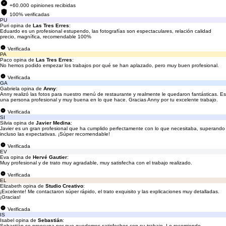
+60.000 opiniones recibidas
100% verificadas
PU
Puri opina de
Las Tres Erres
:
Eduardo es un profesional estupendo, las fotografías son espectaculares, relación calidad
precio, magnífica, recomendable 100%
Verificada
PA
Paco opina de
Las Tres Erres
:
No hemos podido empezar los trabajos por qué se han aplazado, pero muy buen profesional.
Verificada
GA
Gabriela opina de
Anny
:
Anny realizó las fotos para nuestro menú de restaurante y realmente le quedaron fantásticas. Es
una persona profesional y muy buena en lo que hace. Gracias Anny por tu excelente trabajo.
Verificada
SI
Silvia opina de
Javier Medina
:
Javier es un gran profesional que ha cumplido perfectamente con lo que necesitaba, superando
incluso las expectativas. ¡Súper recomendable!
Verificada
EV
Eva opina de
Hervé Gautier
:
Muy profesional y de trato muy agradable, muy satisfecha con el trabajo realizado.
Verificada
EL
Elizabeth opina de
Studio Creativo
:
¡Excelente! Me contactaron súper rápido, el trato exquisito y las explicaciones muy detalladas.
¡Gracias!
Verificada
IS
Isabel opina de
Sebastián
:
Sebastián se preocupa por que quedemos satisfechos con su trabajo. Lo recomiendo