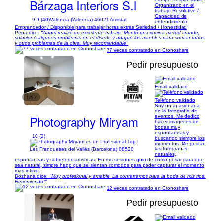
Bárzaga Interiors S.l
Organizado en el
trabajo Resolutivo /
Capacidad de
9,9 (40)
Valencia (Valencia) 46021 Amistat
entendimiento
Emprendedor / Disponible para trabajar horas extras Seriedad / Honestidad
Pepa dice:
"Ángel realizó un excelente trabajo. Montó una cocina metod grande,
solucionó algunos problemas en el diseño y adaptó los muebles para sortear tubos
y otros problemas de la obra. Muy recomendable"
77 veces contratado en Cronoshare
Pedir presupuesto
Email validado
1/57
Teléfono validado
Soy un apasionada
de la fotografía de
Photography Miryam
eventos. Me dedico
hacer imágenes de
bodas muy
espontaneas y
10 (2)
buscando siempre los
|
momentos. Me gustan
las fotografías
Les Franqueses del Vallès (Barcelona) 08520
natuales,
espontaneas y sobretodo artisticas. En mis sesiones guio de como posar para que
sea natural, simpre hago que se sientan comodos para poder capturar el momento
mas intimo.
Bozhana dice:
"Muy profesional y amable. La contartamos para la boda de mis tios.
Recomiendo!"
12 veces contratado en Cronoshare
Pedir presupuesto