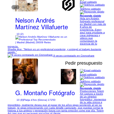
Email validado
1/7
Teléfono validado
Responde rápido
Nelson Andrés
Hola soy Andrés,
fotógrafo profesional
Martínez Villafuerte
en Madrid con más de
8 años de
experiencia. Estoy
aquí para ayudarte a
10 (2)
crear imágenes y
videos que
comuniquen la
| Madrid (Madrid) 28009 Retiro
escencia de tu
proyecto.
Shadia dice:
"Nelson es un profesional excelente, y entregó el trabajo bastante
rapido."
9 veces contratado en Cronoshare
Pedir presupuesto
Email validado
1/17
Teléfono validado
Responde rápido
G. Montaño Fotógrafo
Producciones Totem
Art captura a través
de un objetivo
fotográfico, momentos
10 (9)
Platja d'Aro (Girona) 17250
de tu vida únicos e
irrepetibles, realmente desea que al pasar de los años sigas sonriendo al ver su
trabajo, te sigas emocionando con cada detalle capturado, que puedas contar la
historia a tus amigos y generación futura con tanta emoción como ese día. Totem
Art cree que es necesario escuchar al cliente,...