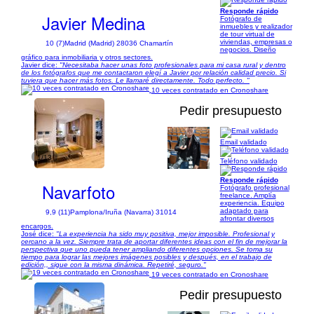
Responde rápido
Javier Medina
Fotógrafo de
inmuebles y realizador
de tour virtual de
viviendas, empresas o
10 (7)
Madrid (Madrid) 28036 Chamartín
negocios. Diseño
gráfico para inmobiliaria y otros sectores.
Javier dice:
"Necesitaba hacer unas foto profesionales para mi casa rural y dentro
de los fotógrafos que me contactaron elegí a Javier por relación calidad precio. Si
tuviera que hacer más fotos. Le llamaré directamente. Todo perfecto. "
10 veces contratado en Cronoshare
Pedir presupuesto
Email validado
1/13
Teléfono validado
Responde rápido
Navarfoto
Fotógrafo profesional
freelance. Amplía
experiencia. Equipo
adaptado para
9,9 (11)
Pamplona/Iruña (Navarra) 31014
afrontar diversos
encargos.
José dice:
"La experiencia ha sido muy positiva, mejor imposible. Profesional y
cercano a la vez. Siempre trata de aportar diferentes ideas con el fin de mejorar la
perspectiva que uno pueda tener ampliando diferentes opciones. Se toma su
tiempo para lograr las mejores imágenes posibles y después, en el trabajo de
edición,, sigue con la misma dinámica. Repetiré, seguro."
19 veces contratado en Cronoshare
Pedir presupuesto