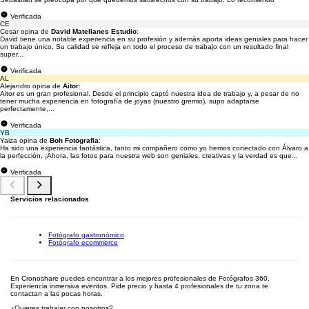
Verificada
CE
Cesar opina de
David Matellanes Estudio
:
David tiene una notable experiencia en su profesión y además aporta ideas geniales para hacer
un trabajo único. Su calidad se refleja en todo el proceso de trabajo con un resultado final
super...
Verificada
AL
Alejandro opina de
Aitor
:
Aitor es un gran profesional. Desde el principio captó nuestra idea de trabajo y, a pesar de no
tener mucha experiencia en fotografía de joyas (nuestro gremio), supo adaptarse
perfectamente,...
Verificada
YB
Yaiza opina de
Boh Fotografia
:
Ha sido una experiencia fantástica, tanto mi compañero como yo hemos conectado con Álvaro a
la perfección, ¡Ahora, las fotos para nuestra web son geniales, creativas y la verdad es que...
Verificada
Servicios relacionados
Fotógrafo gastronómico
Fotógrafo ecommerce
En Cronoshare puedes encontrar a los mejores profesionales de Fotógrafos 360.
Experiencia inmersiva eventos. Pide precio y hasta 4 profesionales de tu zona te
contactan a las pocas horas.
¿Quieres trabajar con nosotros?