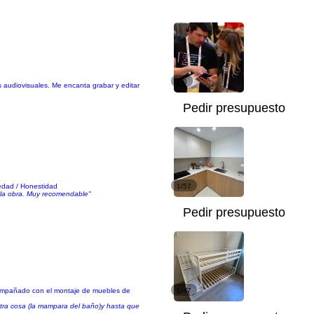
1/8
s audiovisuales. Me encanta grabar y editar
Pedir presupuesto
iedad / Honestidad
1/57
e la obra. Muy recomendable"
Pedir presupuesto
 acompañado con el montaje de muebles de
1/47
 otra cosa (la mampara del baño)y hasta que