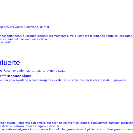
ueses del Vallès (Barcelona) 08520
espontaneas y buscando siempre los momentos. Me gustan las fotografías natuales, espontanea
r capturar el momento mas intimo.
miendo!"
afuerte
| Madrid (Madrid) 28009 Retiro
Responde rápido
oy aquí para ayudarte a crear imágenes y videos que comuniquen la escencia de tu proyecto.
esionalidad. Fotografo con amplia experiencia en eventos (bodas, comuniones, familias, modelismo
tellano, catalan, frances, ingles e italiano.
 si queréis ver algunas fotos que me hizo. Mucha gente me está pidiendo sus datos para contactar