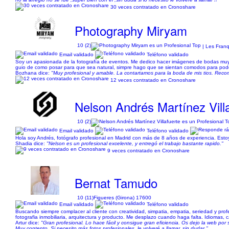
30 veces contratado en Cronoshare
Photography Miryam
10 (2)
| Les Franq
Email validado
Teléfono validado
Soy un apasionada de la fotografía de eventos. Me dedico hacer imágenes de bodas muy 
guio de como posar para que sea natural, simpre hago que se sientan comodos para pode
Bozhana dice:
"Muy profesional y amable. La contartamos para la boda de mis tios. Reco
12 veces contratado en Cronoshare
Nelson Andrés Martínez Vill
10 (2)
Email validado
Teléfono validado
Hola soy Andrés, fotógrafo profesional en Madrid con más de 8 años de experiencia. Est
Shadia dice:
"Nelson es un profesional excelente, y entregó el trabajo bastante rapido."
9 veces contratado en Cronoshare
Bernat Tamudo
10 (11)
Figueres (Girona) 17600
Email validado
Teléfono validado
Buscando siempre complacer al cliente con creatividad, simpatia, empatia, seriedad y prof
fotografia inmobiliaria, arquitectura y producto. Me desplazo cuando haga falta. Idiomas, cas
Artur dice:
"Gran profesional. Lo hace fácil y consigue gran eficiencia. Os dejo la web por
Muy contento. Si necesito más fotos profesionales, le volveré a llamar, sin dudar."