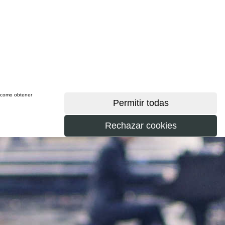
sí como obtener
más