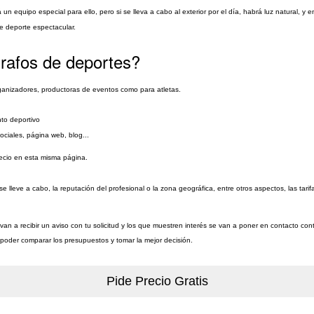
ará un equipo especial para ello, pero si se lleva a cabo al exterior por el día, habrá luz natural, y
e deporte espectacular.
grafos de deportes?
rganizadores, productoras de eventos como para atletas.
nto deportivo
ociales, página web, blog...
recio en esta misma página.
 lleve a cabo, la reputación del profesional o la zona geográfica, entre otros aspectos, las tarif
an a recibir un aviso con tu solicitud y los que muestren interés se van a poner en contacto con
a poder comparar los presupuestos y tomar la mejor decisión.