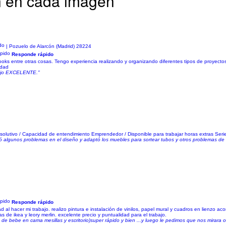
n en cada imagen
| Pozuelo de Alarcón (Madrid) 28224
Responde rápido
ooks entre otras cosas. Tengo experiencia realizando y organizando diferentes tipos de proyecto
idad
bajo EXCELENTE."
esolutivo / Capacidad de entendimiento Emprendedor / Disponible para trabajar horas extras Ser
nó algunos problemas en el diseño y adaptó los muebles para sortear tubos y otros problemas d
Responde rápido
d al hacer mi trabajo. realizo pintura e instalación de vinilos, papel mural y cuadros en lienzo
 de ikea y leory merlin. excelente precio y puntualidad para el trabajo.
 de bebe en cama mesillas y escritorio)super rápido y bien ...y luego le pedimos que nos mirara