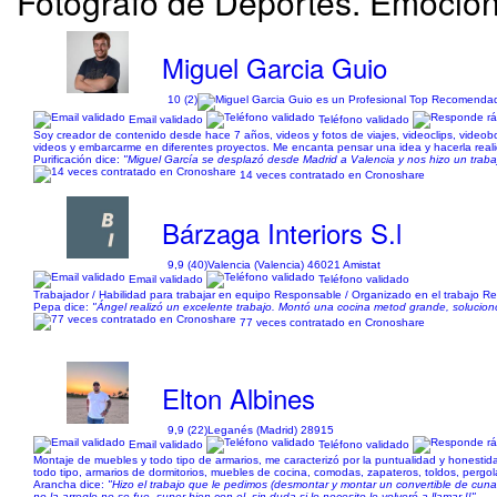
Fotógrafo de Deportes. Emoció
Miguel Garcia Guio
10 (2)
Email validado
Teléfono validado
Soy creador de contenido desde hace 7 años, videos y fotos de viajes, videoclips, videob
videos y embarcarme en diferentes proyectos. Me encanta pensar una idea y hacerla real
Purificación dice:
"Miguel García se desplazó desde Madrid a Valencia y nos hizo un tra
14 veces contratado en Cronoshare
Bárzaga Interiors S.l
9,9 (40)
Valencia (Valencia) 46021 Amistat
Email validado
Teléfono validado
Trabajador / Habilidad para trabajar en equipo Responsable / Organizado en el trabajo R
Pepa dice:
"Ángel realizó un excelente trabajo. Montó una cocina metod grande, solucio
77 veces contratado en Cronoshare
Elton Albines
9,9 (22)
Leganés (Madrid) 28915
Email validado
Teléfono validado
Montaje de muebles y todo tipo de armarios, me caracterizó por la puntualidad y honestida
todo tipo, armarios de dormitorios, muebles de cocina, comodas, zapateros, toldos, pergolas
Arancha dice:
"Hizo el trabajo que le pedimos (desmontar y montar un convertible de cuna
no la arreglo no se fue ,super bien con el ,sin duda si lo necesito le volveré a llamar !!"