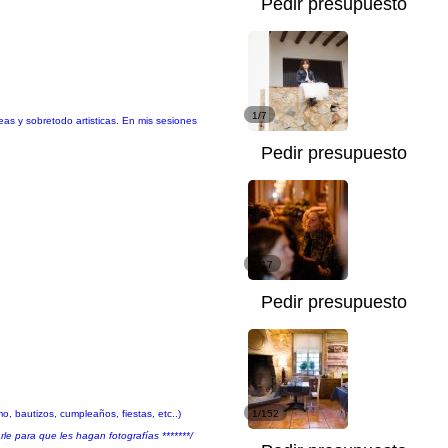
Pedir presupuesto
1/7
s y sobretodo artisticas. En mis sesiones
Pedir presupuesto
1/17
Pedir presupuesto
, bautizos, cumpleaños, fiestas, etc..)
1/152
le para que les hagan fotografías *******/