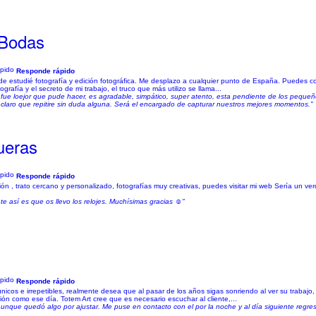
 Bodas
Responde rápido
e estudié fotografía y edición fotográfica. Me desplazo a cualquier punto de España. Puedes co
rafía y el secreto de mi trabajo, el truco que más utilizo se llama...
 fue loejor que pude hacer, es agradable, simpático, super atento, esta pendiente de los pequeñ
claro que repitire sin duda alguna. Será el encargado de capturar nuestros mejores momentos."
ueras
Responde rápido
 , trato cercano y personalizado, fotografías muy creativas, puedes visitar mi web Sería un verd
e así es que os llevo los relojes. Muchísimas gracias ☺️"
Responde rápido
nicos e irrepetibles, realmente desea que al pasar de los años sigas sonriendo al ver su trabaj
ón como ese día. Totem Art cree que es necesario escuchar al cliente,...
 aunque quedó algo por ajustar. Me puse en contacto con el por la noche y al día siguiente regr