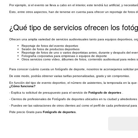
Por ejemplo, si el evento se lleva a cabo en el interior, este tendrá luz artificial, y necesit
Esto, entre otros aspectos, han de tenerse en cuenta para ofrecer un reportaje de fotos d
¿Qué tipo de servicios ofrecen los fotó
Ofrecen una amplia variedad de servicios audiovisuales tanto para equipos deportivos, o
Reportaje de fotos del evento deportivo
Sesión de fotos de productos deportivos
Reportaje de fotos de uno o varios deportistas antes, durante y después del eve
Fotografía corporativa para empresas o equipos de deporte
Otros servicios como vídeo, álbumes de fotos, contenido audiovisual para redes s
Para conocer cuánto cuesta un fotógrafo de deporte, nosotros te aconsejamos solicitar p
De este modo, podrás obtener varias tarifas personalizadas, gratis y sin compromiso.
En función del tipo de evento deportivo, el número de asistentes, la temporada en la que se
¿Cómo funciona?
- Explica tu solicitud de presupuesto para el servicio de
Fotógrafo de deportes
.
- Cientos de profesionales de Fotógrafo de deportes ubicados en tu ciudad y alrededores v
- Puedes ver las valoraciones de otros clientes así como el perfil de cada profesional par
Pide precio Gratis para
Fotógrafo de deportes
.