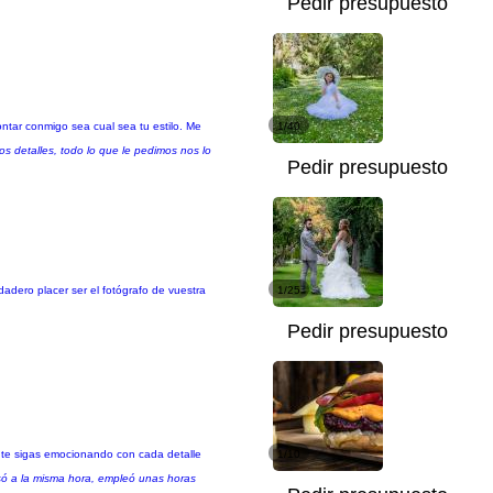
Pedir presupuesto
ntar conmigo sea cual sea tu estilo. Me
1/40
os detalles, todo lo que le pedimos nos lo
Pedir presupuesto
adero placer ser el fotógrafo de vuestra
1/25
Pedir presupuesto
o, te sigas emocionando con cada detalle
1/10
esó a la misma hora, empleó unas horas