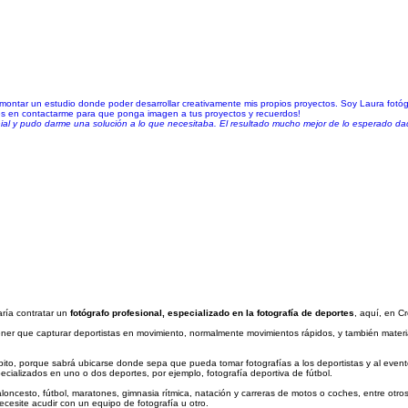
y montar un estudio donde poder desarrollar creativamente mis propios proyectos. Soy Laura fotógr
es en contactarme para que ponga imagen a tus proyectos y recuerdos!
nial y pudo darme una solución a lo que necesitaba. El resultado mucho mejor de lo esperado d
aría contratar un
fotógrafo profesional, especializado en la fotografía de deportes
, aquí, en C
er que capturar deportistas en movimiento, normalmente movimientos rápidos, y también material
bito, porque sabrá ubicarse donde sepa que pueda tomar fotografías a los deportistas y al event
ecializados en uno o dos deportes, por ejemplo, fotografía deportiva de fútbol.
aloncesto, fútbol, maratones, gimnasia rítmica, natación y carreras de motos o coches, entre otr
ecesite acudir con un equipo de fotografía u otro.