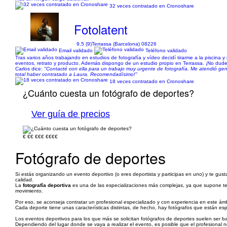
32 veces contratado en Cronoshare
Fotolatent
9,5 (9)
Terrassa (Barcelona) 08226
Email validado
Teléfono validado
Tras varios años trabajando en estudios de fotografía y vídeo decidí tirarme a la piscina 
eventos, retrato y producto. Además dispongo de un estudio propio en Terrassa. ¡No dud
Carlos dice:
"Contacté con ella para un trabajo muy urgente de fotografía. Me atendió ge
total haber contratado a Laura. Recomendadísimo!"
18 veces contratado en Cronoshare
¿Cuánto cuesta un fotógrafo de deportes?
Ver guía de precios
€
€€
€€€
€€€€
Fotógrafo de deportes
Si estás organizando un evento deportivo (o eres deportista y participas en uno) y te gust
calidad.
La
fotografía deportiva
es una de las especializaciones más complejas, ya que supone ten
movimiento.
Por eso, se aconseja contratar un profesional especializado y con experiencia en este ám
Cada deporte tiene unas características distintas, de hecho, hay fotógrafos que están esp
Los eventos deportivos para los que más se solicitan fotógrafos de deportes suelen ser b
Dependiendo del lugar donde se vaya a realizar el evento, es posible que el profesional n