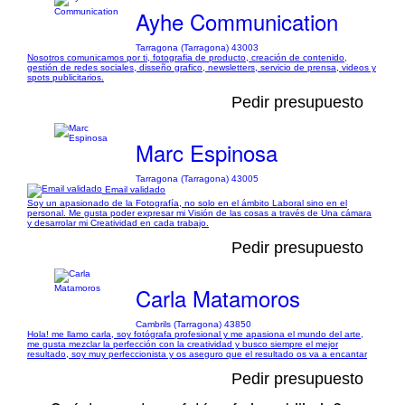
Ayhe Communication
Tarragona (Tarragona) 43003
Nosotros comunicamos por ti, fotografia de producto, creación de contenido,
gestión de redes sociales, disseño grafico, newsletters, servicio de prensa, videos y
spots publicitarios.
Pedir presupuesto
Marc Espinosa
Tarragona (Tarragona) 43005
Email validado
Soy un apasionado de la Fotografía, no solo en el ámbito Laboral sino en el
personal. Me gusta poder expresar mi Visión de las cosas a través de Una cámara
y desarrolar mi Creatividad en cada trabajo.
Pedir presupuesto
Carla Matamoros
Cambrils (Tarragona) 43850
Hola! me llamo carla, soy fotógrafa profesional y me apasiona el mundo del arte,
me gusta mezclar la perfección con la creatividad y busco siempre el mejor
resultado, soy muy perfeccionista y os aseguro que el resultado os va a encantar
Pedir presupuesto