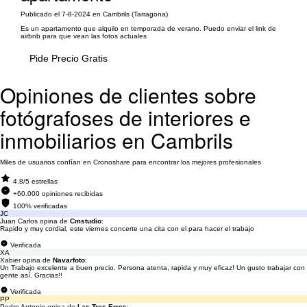
Publicado el 7-8-2024 en Cambrils (Tarragona)
Es un apartamento que alquilo en temporada de verano. Puedo enviar el link de
airbnb para que vean las fotos actuales
Pide Precio Gratis
Opiniones de clientes sobre
fotógrafoses de interiores e
inmobiliarios en Cambrils
Miles de usuarios confían en Cronoshare para encontrar los mejores profesionales
4.8/5 estrellas
+60.000 opiniones recibidas
100% verificadas
JC
Juan Carlos opina de
Cmstudio
:
Rapido y muy cordial, este viernes concerte una cita con el para hacer el trabajo
Verificada
XA
Xabier opina de
Navarfoto
:
Un Trabajo excelente a buen precio. Persona atenta, rapida y muy eficaz! Un gusto trabajar con
gente así. Gracias!!
Verificada
PP
Pedro Antonio opina de
Las Tres Erres
: