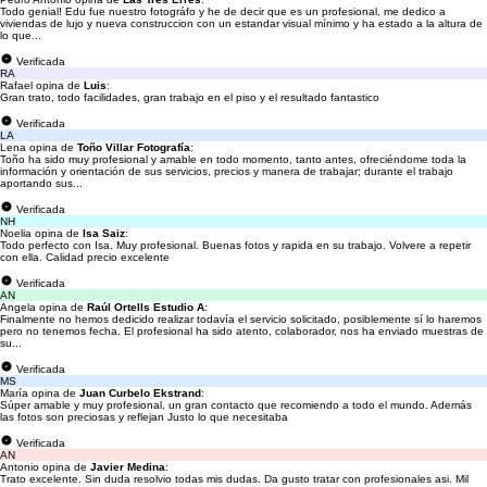
Todo genial! Edu fue nuestro fotográfo y he de decir que es un profesional, me dedico a
viviendas de lujo y nueva construccion con un estandar visual mínimo y ha estado a la altura de
lo que...
Verificada
RA
Rafael opina de
Luis
:
Gran trato, todo facilidades, gran trabajo en el piso y el resultado fantastico
Verificada
LA
Lena opina de
Toño Villar Fotografía
:
Toño ha sido muy profesional y amable en todo momento, tanto antes, ofreciéndome toda la
información y orientación de sus servicios, precios y manera de trabajar; durante el trabajo
aportando sus...
Verificada
NH
Noelia opina de
Isa Saiz
:
Todo perfecto con Isa. Muy profesional. Buenas fotos y rapida en su trabajo. Volvere a repetir
con ella. Calidad precio excelente
Verificada
AN
Angela opina de
Raúl Ortells Estudio A
:
Finalmente no hemos dedicido realizar todavía el servicio solicitado, posiblemente sí lo haremos
pero no tenemos fecha. El profesional ha sido atento, colaborador, nos ha enviado muestras de
su...
Verificada
MS
María opina de
Juan Curbelo Ekstrand
:
Súper amable y muy profesional, un gran contacto que recomiendo a todo el mundo. Además
las fotos son preciosas y reflejan Justo lo que necesitaba
Verificada
AN
Antonio opina de
Javier Medina
:
Trato excelente. Sin duda resolvio todas mis dudas. Da gusto tratar con profesionales asi. Mil