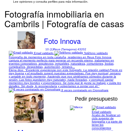
Lee opiniones y consulta perfiles para más información.
Fotografía inmobiliaria en
Cambrils | Fotografía de casas
Foto Innova
10 (1)
Reus (Tarragona) 43202
Email validado
Teléfono validado
Fotografía de momentos en toda cataluña, residentes en Reus Foto Innova
captura el momento perfecto para generar un recuerdo eterno, trabajamos en
eventos corporativos, arquitectos, inmuebles, naturaleza, comuniones, bodas,
cumpleaños, despedidas, automoción, retratos...
Elena dice:
"Excelente experiencia con este fotógrafo. La relación calidad-Precio es
muy buena y el resultado superó nuestras expectativas. Fue muy puntual, cercano
y amable en todo momento, haciendo que nos sintiéramos cómodos durante la
sesión. Las fotos quedaron muy naturales, nada forzadas, y consiguió captar
momentos muy bonitos y espontáneos. Se nota que le gusta su trabajo y cuida los
detalles. Sin duda, lo recomendaría y volveríamos a contar con él."
8 veces contratado en Cronoshare
Pedir presupuesto
Email validado
Acabo de finalizar un
1/28
ciclo superior de
fotografía y a parte de
tener los
conocimientos