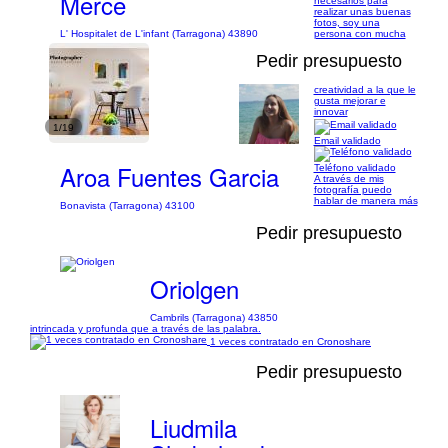
Merce
necesarios para
realizar unas buenas
fotos, soy una
L' Hospitalet de L'infant (Tarragona) 43890
persona con mucha
Pedir presupuesto
creatividad a la que le
gusta mejorar e
innovar
1/19
Email validado
Aroa Fuentes Garcia
Teléfono validado
A través de mis
fotografía puedo
hablar de manera más
Bonavista (Tarragona) 43100
Pedir presupuesto
Oriolgen
Cambrils (Tarragona) 43850
intrincada y profunda que a través de las palabra.
1 veces contratado en Cronoshare
Pedir presupuesto
Liudmila