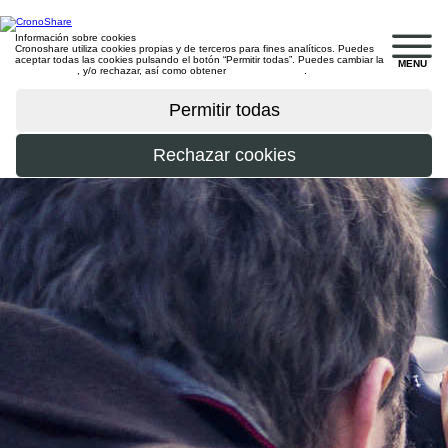
Información sobre cookies
Cronoshare utiliza cookies propias y de terceros para fines analíticos. Puedes
aceptar todas las cookies pulsando el botón “Permitir todas”. Puedes cambiar la
MENU
configuración
, y/o rechazar, así como obtener
más información
.