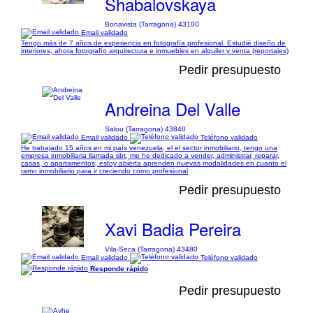
Shabalovskaya
Bonavista (Tarragona) 43100
Email validado
Tengo más de 7 años de experiencia en fotografía profesional. Estudié diseño de
interiores, ahora fotografío arquitectura e inmuebles en alquiler y venta (reportajes)
Pedir presupuesto
Andreina Del Valle
Salou (Tarragona) 43840
Email validado
Teléfono validado
He trabajado 15 años en mi país venezuela, el el sector inmobiliario, tengo una
empresa inmobiliaria llamada sbt, me he dedicado a vender, administrar, reparar,
casas, o apartamentos, estoy abierta aprenden nuevas modalidades en cuanto el
ramo inmobiliario para ir creciendo como profesional
Pedir presupuesto
Xavi Badia Pereira
Vila-Seca (Tarragona) 43480
Email validado
Teléfono validado
Responde rápido
Pedir presupuesto