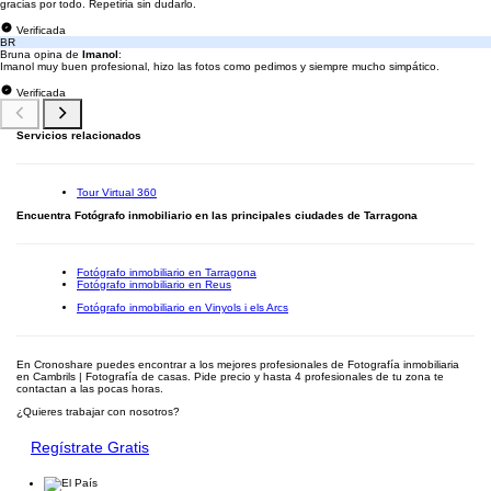
gracias por todo. Repetiria sin dudarlo.
Verificada
BR
Bruna opina de
Imanol
:
Imanol muy buen profesional, hizo las fotos como pedimos y siempre mucho simpático.
Verificada
Servicios relacionados
Tour Virtual 360
Encuentra Fotógrafo inmobiliario en las principales ciudades de Tarragona
Fotógrafo inmobiliario en Tarragona
Fotógrafo inmobiliario en Reus
Fotógrafo inmobiliario en Vinyols i els Arcs
En Cronoshare puedes encontrar a los mejores profesionales de Fotografía inmobiliaria
en Cambrils | Fotografía de casas. Pide precio y hasta 4 profesionales de tu zona te
contactan a las pocas horas.
¿Quieres trabajar con nosotros?
Regístrate Gratis