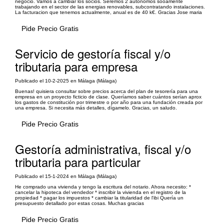
negocio. Vamos a cambiar los socios. Seremos 2 autonomos sooamente
trabajando en el sector de las energias renovables, subcontratando instalaciones.
La facturacion que tenemos actualmente, anual es de 40 k€. Gracias Jose maria
Pide Precio Gratis
Servicio de gestoría fiscal y/o
tributaria para empresa
Publicado el 10-2-2025 en Málaga (Málaga)
Buenas! quisiera consultar sobre precios acerca del plan de tesorería para una
empresa en un proyecto ficticio de clase. Queríamos saber cuántos serían aprox
los gastos de constitución por trimestre o por año para una fundación creada por
una empresa. Si necesita más detalles, dígamelo. Gracias, un saludo.
Pide Precio Gratis
Gestoría administrativa, fiscal y/o
tributaria para particular
Publicado el 15-1-2024 en Málaga (Málaga)
He comprado una vivienda y tengo la escritura del notario. Ahora necesito: *
cancelar la hipoteca del vendedor * inscribir la vivienda en el registro de la
propiedad * pagar los impuestos * cambiar la titularidad de l'ibi Quería un
presupuesto detallado por estas cosas. Muchas gracias
Pide Precio Gratis