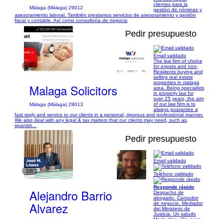
clientes para la
Málaga (Málaga) 29012
gestión de nóminas y
asesoramiento laboral. También prestamos servicios de asesoramiento y gestión
fiscal y contable. Así como consultoría de negocio
Pedir presupuesto
Email validado
The law firm of choice
1/4
for expats and non-
Residents buying and
selling real estate
properties in malaga
Malaga Solicitors
area. Being specialists
in property law for
over 25 years, the aim
of our law firm is to
Málaga (Málaga) 29013
always guarantee a
fast reply and service to our clients in a personal, rigorous and professional manner.
We also deal with any legal & tax matters that our clients may need, such as,
spanish...
Pedir presupuesto
Email validado
1/6
Teléfono validado
Responde rápido
Alejandro Barrio
Despacho de
abogado. Consultor
Alvarez
de negocio. Mediador
del Ministerio de
Justicia. Un saludo