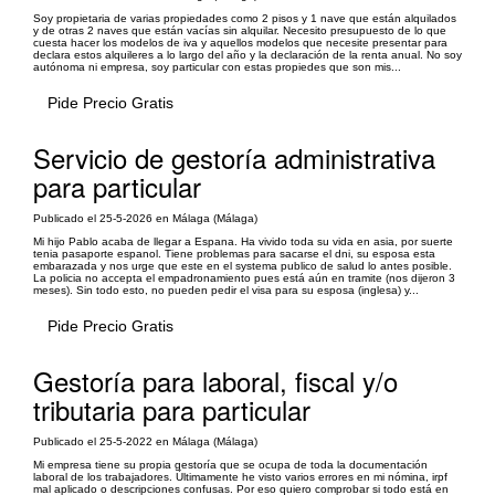
Soy propietaria de varias propiedades como 2 pisos y 1 nave que están alquilados
y de otras 2 naves que están vacías sin alquilar. Necesito presupuesto de lo que
cuesta hacer los modelos de iva y aquellos modelos que necesite presentar para
declara estos alquileres a lo largo del año y la declaración de la renta anual. No soy
autónoma ni empresa, soy particular con estas propiedes que son mis...
Pide Precio Gratis
Servicio de gestoría administrativa
para particular
Publicado el 25-5-2026 en Málaga (Málaga)
Mi hijo Pablo acaba de llegar a Espana. Ha vivido toda su vida en asia, por suerte
tenia pasaporte espanol. Tiene problemas para sacarse el dni, su esposa esta
embarazada y nos urge que este en el systema publico de salud lo antes posible.
La policia no accepta el empadronamiento pues está aún en tramite (nos dijeron 3
meses). Sin todo esto, no pueden pedir el visa para su esposa (inglesa) y...
Pide Precio Gratis
Gestoría para laboral, fiscal y/o
tributaria para particular
Publicado el 25-5-2022 en Málaga (Málaga)
Mi empresa tiene su propia gestoría que se ocupa de toda la documentación
laboral de los trabajadores. Últimamente he visto varios errores en mi nómina, irpf
mal aplicado o descripciones confusas. Por eso quiero comprobar si todo está en