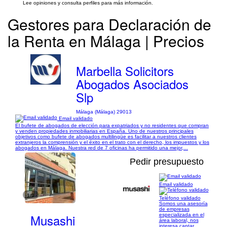
Lee opiniones y consulta perfiles para más información.
Gestores para Declaración de
la Renta en Málaga | Precios
Marbella Solicitors
Abogados Asociados
Slp
Málaga (Málaga) 29013
Email validado
El bufete de abogados de elección para expatriados y no residentes que compran
y venden propiedades inmobiliarias en España. Uno de nuestros principales
objetivos como bufete de abogados multilingüe es facilitar a nuestros clientes
extranjeros la comprensión y el éxito en el trato con el derecho, los impuestos y los
abogados en Málaga. Nuestra red de 7 oficinas ha permitido una mejor,...
Pedir presupuesto
Email validado
1/9
Teléfono validado
Somos una asesoría
de empresas
Musashi
especializada en el
área laboral, nos
interesa captar