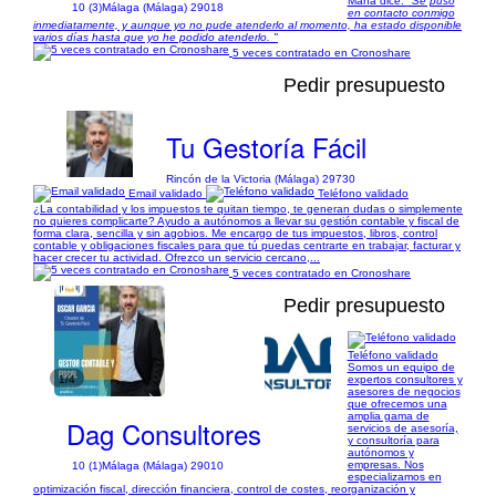
María dice:
"Se puso
10 (3)
Málaga (Málaga) 29018
en contacto conmigo
inmediatamente, y aunque yo no pude atenderlo al momento, ha estado disponible
varios días hasta que yo he podido atenderlo. "
5 veces contratado en Cronoshare
Pedir presupuesto
Tu Gestoría Fácil
Rincón de la Victoria (Málaga) 29730
Email validado
Teléfono validado
¿La contabilidad y los impuestos te quitan tiempo, te generan dudas o simplemente
no quieres complicarte? Ayudo a autónomos a llevar su gestión contable y fiscal de
forma clara, sencilla y sin agobios. Me encargo de tus impuestos, libros, control
contable y obligaciones fiscales para que tú puedas centrarte en trabajar, facturar y
hacer crecer tu actividad. Ofrezco un servicio cercano,...
5 veces contratado en Cronoshare
Pedir presupuesto
Teléfono validado
Somos un equipo de
1/4
expertos consultores y
asesores de negocios
que ofrecemos una
amplia gama de
Dag Consultores
servicios de asesoría,
y consultoría para
autónomos y
empresas. Nos
10 (1)
Málaga (Málaga) 29010
especializamos en
optimización fiscal, dirección financiera, control de costes, reorganización y