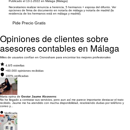
Publicado el 13-1-2022 en Málaga (Málaga)
Necesitamos realizar renuncia a herencia, 5 hermanos + esposa del difunto. Ver
opciones de firma de documento en notaría de málaga y notaría de madrid (la
residencia de los hermanos está en málaga y madrid).
Pide Precio Gratis
Opiniones de clientes sobre
asesores contables en Málaga
Miles de usuarios confían en Cronoshare para encontrar los mejores profesionales
4.8/5 estrellas
+60.000 opiniones recibidas
100% verificadas
Marta opina de
Gestor Jaume Alcoverro
:
No he llegado a contratar sus servicios, pero aun así me parece importante destacar el trato
recibido. Jaume me ha atendido con mucha disponibilidad, resolviendo dudas por teléfono y
correo y...
Verificada