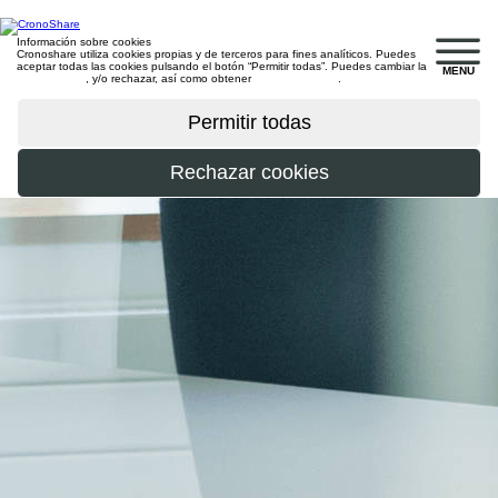
Información sobre cookies
Cronoshare utiliza cookies propias y de terceros para fines analíticos. Puedes
aceptar todas las cookies pulsando el botón “Permitir todas”. Puedes cambiar la
MENU
configuración
, y/o rechazar, así como obtener
más información
.