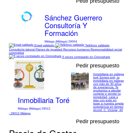
Pedir presupuesto
Sánchez Guerrero
Consultoría Y
Formación
Málaga (Málaga) 29004
Email validado
Teléfono validado
Consultoría laboral Planes de igualdad Recursos humanos Responsabilidad social
corporativa
5 veces contratado en Cronoshare
Pedir presupuesto
Inmobiliaria en málaga
toré Somos toré, tu
inmobiliaria en málaga
con más de 30 años
1/5
de experiencia. Te
ayudamos a alquilar
comprar o vender tu
Inmobiliaria Toré
propiedad, casa o
piso con éxito en
base a nuestra amplia
experiencia en tiempo
Málaga (Málaga) 29012
récord. C. Victoria, 40
- 29012 Málaga
Pedir presupuesto