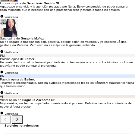
Ludovico opina de
Servidavic Gestión Sl
:
Agradezco el servicio y la atención prestada por Nuria. Estoy convencido de poder contar en
cada momento que lo necesite con una profesional seria y atenta a todos los detalles.
Verificada
Sara opina de
Gestoria Muñoz
:
No he llegado a trabajar con esta gestoría, porque están en Valencia y yo especifiqué una
gestoría en Paterna. Pero esto no es culpa de la gestoría, entiendo.
Verificada
PM
Paloma opina de
Esther
:
He contactado con el profesional pero todavía no hemos empezado con los trámites por lo que
todavía no puedo puntuar al profesional.
Verificada
PA
Patricia opina de
Esther
:
Totalmente recomendable. Nos ha ayudado y gestionado todos los trámites y cualquier consulta
que hemos tenido
Verificada
VÍ
Víctor opina de
Ragnalis Asesores Sl
:
Muy atentos, me han acompañado durante todo el proceso. Definitivamente los contrataría de
nuevo si fuera preciso
Verificada
Servicios relacionados