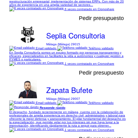
reestructuración empresarial, implementación de sistemas ERPs. Con más de 20
años de experiencia en una amplia variedad de sectores...
6 veces contratado en Cronoshare
Pedir presupuesto
Seplia Consultoria
Málaga (Málaga) 29015
Email validado
Teléfono validado
En Seplia Consultoría somos un equipo formado por personas transparentes y
eficaces, especializados en facilitarles la vida a autónomos y cualquier gestión a
PYMES o particulares.
1 veces contratado en Cronoshare
Pedir presupuesto
Zapata Bufete
Málaga (Málaga) 29007
Email validado
Teléfono validado
Responde rápido
El despacho, fundado recientemente en málaga, cuenta con la colaboración de
profesionales de amplia experiencia en derecho civil, administrativo y laboral para
ofrecerte la mejor defensa y asesoramiento. El pilar fundamental del despacho es
la especialización, que permite velar por tus intereses sin que haya lugar a la
improvisación, identificando rápidamente la ruta a seguir para obtener...
1 veces contratado en Cronoshare