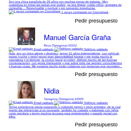
Soy una chica española de 28 años con muchas ganas de trabajar.. Muy
cuidadosa en todas las tareas que realizo, ya sea limpiar, cuidar niños, animales de
compañia.... Responsable y puntual y por supuesto respetuosa.
1 veces contratado en Cronoshare
Pedir presupuesto
Manuel García Graña
Reus (Tarragona) 43202
Email validado
Teléfono validado
Hola, soy un chico alegre y dinámico, tengo 31 años independiente, con vehículo
propio (coche y moto) tengo gran disponibilidad horaria y me gusta mucho la
naturaleza y el deporte, la cocina (sana) el orden, disfruto mucho de las buenas
conversaciones, con gente interesante y que sobre todo me aporten conocimientos
y buenas cosas. Me gustaría mucho poder colaborar con personas que necesiten...
Pedir presupuesto
Nidia
Tarragona (Tarragona) 43005
Email validado
Teléfono validado
Tengo experiencia previa paseando o cuidando perros y otros animales, de la cual
puedo dar referencias si es necesario, también he cuidado y trabajado con niños
como monitora y tengo muchos recursos para entretenerles y pasarlo genial con
ellos.
Pedir presupuesto