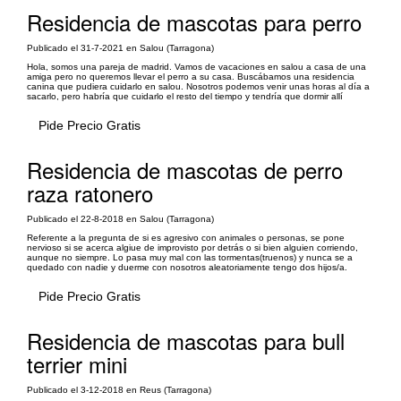
Residencia de mascotas para perro
Publicado el 31-7-2021 en Salou (Tarragona)
Hola, somos una pareja de madrid. Vamos de vacaciones en salou a casa de una
amiga pero no queremos llevar el perro a su casa. Buscábamos una residencia
canina que pudiera cuidarlo en salou. Nosotros podemos venir unas horas al día a
sacarlo, pero habría que cuidarlo el resto del tiempo y tendría que dormir allí
Pide Precio Gratis
Residencia de mascotas de perro
raza ratonero
Publicado el 22-8-2018 en Salou (Tarragona)
Referente a la pregunta de si es agresivo con animales o personas, se pone
nervioso si se acerca algiue de improvisto por detrás o si bien alguien corriendo,
aunque no siempre. Lo pasa muy mal con las tormentas(truenos) y nunca se a
quedado con nadie y duerme con nosotros aleatoriamente tengo dos hijos/a.
Pide Precio Gratis
Residencia de mascotas para bull
terrier mini
Publicado el 3-12-2018 en Reus (Tarragona)