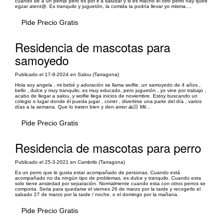
cuando de a un perr@ pero es por ir a saludar y si es macho el otro perro hay quee
egzar atent@. Es tranquilo y juguetón, la comida la podría llevar yo misma....
Pide Precio Gratis
Residencia de mascotas para
samoyedo
Publicado el 17-9-2024 en Salou (Tarragona)
Hola soy angela , mi bebé y adoración se llama wolfie, un samoyedo de 4 años ,
bello , dulce y muy tranquilo; es muy educado, pero juguetón , yo vine por trabajo ,
acabo de llegar a salou, y wolfie llega inicios de noviembre. Estoy buscando un
colegio o lugar donde él pueda jugar , correr , divertirse una parte del día , varios
días a la semana. Que lo traten bien y den amor 🙏🏻 Mil...
Pide Precio Gratis
Residencia de mascotas para perro
Publicado el 25-3-2021 en Cambrils (Tarragona)
Es un perro que le gusta estar acompañado de personas. Cuando está
acompañado no da ningún tipo de problemas, es dulce y tranquilo. Cuando esta
solo tiene ansiedad por separación. Normalmente cuando esta con otros perros se
comporta. Seria para quedarse el viernes 26 de marzo por la tarde y recogerlo el
sabado 27 de marzo por la tarde / noche, o el domingo por la mañana.
Pide Precio Gratis