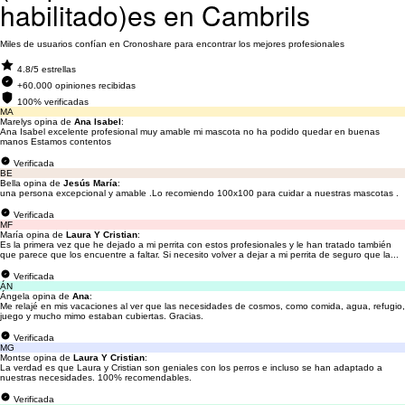
habilitado)es en Cambrils
Miles de usuarios confían en Cronoshare para encontrar los mejores profesionales
4.8/5 estrellas
+60.000 opiniones recibidas
100% verificadas
MA
Marelys opina de
Ana Isabel
:
Ana Isabel excelente profesional muy amable mi mascota no ha podido quedar en buenas
manos Estamos contentos
Verificada
BE
Bella opina de
Jesús María
:
una persona excepcional y amable .Lo recomiendo 100x100 para cuidar a nuestras mascotas .
Verificada
MF
María opina de
Laura Y Cristian
:
Es la primera vez que he dejado a mi perrita con estos profesionales y le han tratado también
que parece que los encuentre a faltar. Si necesito volver a dejar a mi perrita de seguro que la...
Verificada
ÁN
Ángela opina de
Ana
:
Me relajé en mis vacaciones al ver que las necesidades de cosmos, como comida, agua, refugio,
juego y mucho mimo estaban cubiertas. Gracias.
Verificada
MG
Montse opina de
Laura Y Cristian
:
La verdad es que Laura y Cristian son geniales con los perros e incluso se han adaptado a
nuestras necesidades. 100% recomendables.
Verificada