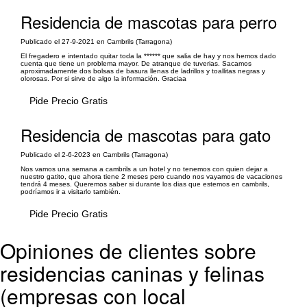
Residencia de mascotas para perro
Publicado el 27-9-2021 en Cambrils (Tarragona)
El fregadero e intentado quitar toda la ****** que salia de hay y nos hemos dado
cuenta que tiene un problema mayor. De atranque de tuverias. Sacamos
aproximadamente dos bolsas de basura llenas de ladrillos y toallitas negras y
olorosas. Por si sirve de algo la información. Graciaa
Pide Precio Gratis
Residencia de mascotas para gato
Publicado el 2-6-2023 en Cambrils (Tarragona)
Nos vamos una semana a cambrils a un hotel y no tenemos con quien dejar a
nuestro gatito, que ahora tiene 2 meses pero cuando nos vayamos de vacaciones
tendrá 4 meses. Queremos saber si durante los dias que estemos en cambrils,
podríamos ir a visitarlo también.
Pide Precio Gratis
Opiniones de clientes sobre
residencias caninas y felinas
(empresas con local