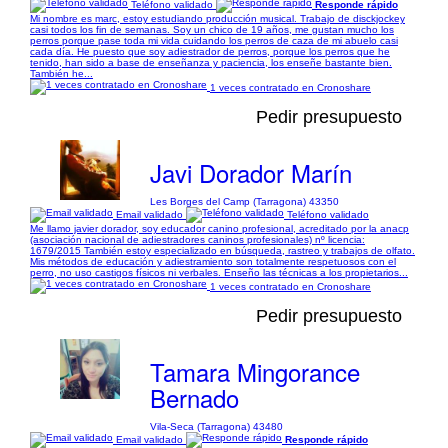
Teléfono validado
Responde rápido
Mi nombre es marc, estoy estudiando producción musical. Trabajo de disckjockey
casi todos los fin de semanas. Soy un chico de 19 años, me gustan mucho los
perros porque pase toda mi vida cuidando los perros de caza de mi abuelo casi
cada día. He puesto que soy adiestrador de perros, porque los perros que he
tenido, han sido a base de enseñanza y paciencia, los enseñe bastante bien.
También he...
1 veces contratado en Cronoshare
Pedir presupuesto
Javi Dorador Marín
Les Borges del Camp (Tarragona) 43350
Email validado
Teléfono validado
Me llamo javier dorador, soy educador canino profesional, acreditado por la anacp
(asociación nacional de adiestradores caninos profesionales) nº licencia:
1679/2015 También estoy especializado en búsqueda, rastreo y trabajos de olfato.
Mis métodos de educación y adiestramiento son totalmente respetuosos con el
perro, no uso castigos físicos ni verbales. Enseño las técnicas a los propietarios...
1 veces contratado en Cronoshare
Pedir presupuesto
Tamara Mingorance
Bernado
Vila-Seca (Tarragona) 43480
Email validado
Responde rápido