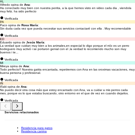
AL
Alfredo opina de
Ana
:
Ha conectado muy bien con nuestra perrita, a la que hemos visto en video cada dia , viendola
muy feliz. ha sido perfecto
Verificada
PA
Paco opina de
Rosa María
:
Sin duda cada vez que pueda necesitar sus servicios contactaré con ella . Muy recomendable
Verificada
ED
Eduardo opina de
Jesús María
:
La verdad que cuidan muy bien a los animales,en especial lo digo porque el mío es un perro
bodeguero muy activó i se portaron genial con el ,la verdad lo recomiendo mucho son muy
buenos i te...
Verificada
MI
Mireya opina de
Ana
:
Todo perfecto!! Nuestra gatita encantada, repetiremos con Ana en las oroximas vacaciones, muy
buena persona y profesional.
Verificada
IÑ
Iñaki opina de
Ana
:
No puedo decir otra cosa más que estoy encantado con Ana, va a cuidar a mis perros cada
mes, porque es lo que estaba buscando, otro entorno en el que de vez en cuando dejarlos.
Verificada
Servicios relacionados
Residencia para gatos
Residencia canina