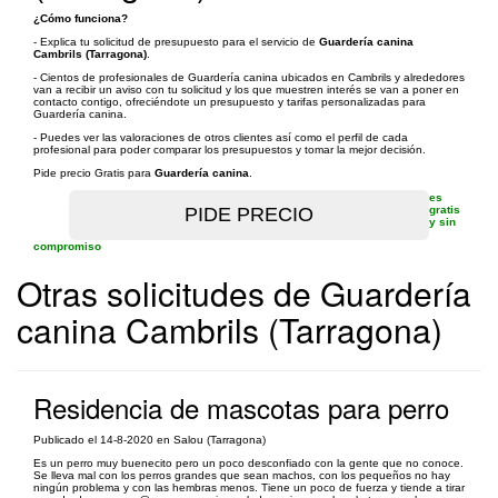
¿Cómo funciona?
- Explica tu solicitud de presupuesto para el servicio de
Guardería canina
Cambrils (Tarragona)
.
- Cientos de profesionales de Guardería canina ubicados en Cambrils y alrededores
van a recibir un aviso con tu solicitud y los que muestren interés se van a poner en
contacto contigo, ofreciéndote un presupuesto y tarifas personalizadas para
Guardería canina.
- Puedes ver las valoraciones de otros clientes así como el perfil de cada
profesional para poder comparar los presupuestos y tomar la mejor decisión.
Pide precio Gratis para
Guardería canina
.
es
gratis
y sin
compromiso
Otras solicitudes de Guardería
canina Cambrils (Tarragona)
Residencia de mascotas para perro
Publicado el 14-8-2020 en Salou (Tarragona)
Es un perro muy buenecito pero un poco desconfiado con la gente que no conoce.
Se lleva mal con los perros grandes que sean machos, con los pequeños no hay
ningún problema y con las hembras menos. Tiene un poco de fuerza y tiende a tirar