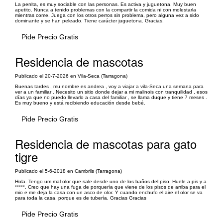
La perrita, es muy sociable con las personas. Es activa y juguetona. Muy buen
apetito. Nunca a tenido problemas con la compartir la comida ni con molestarla
mientras come. Juega con los otros perros sin problema, pero alguna vez a sido
dominante y se han peleado. Tiene carácter juguetona. Gracias.
Pide Precio Gratis
Residencia de mascotas
Publicado el 20-7-2026 en Vila-Seca (Tarragona)
Buenas tardes , mu nombre es andrea , voy a viajar a vila-Seca una semana para
ver a un familiar . Necesito un sitio donde dejar a mi malinois con tranquilidad , esos
días ya que no puedo llevarlo a casa del familiar , se llama duque y tiene 7 meses .
Es muy bueno y está recibiendo educación desde bebé.
Pide Precio Gratis
Residencia de mascotas para gato
tigre
Publicado el 5-6-2018 en Cambrils (Tarragona)
Hola. Tengo um mal olor que sale desde uno de los baños del piso. Huele a pis y a
*****. Creo que hay una fuga de porquería que viene de los pisos de arriba para el
mio e me deja la casa con un asco de olor. Y cuando enchufo el aire el olor se va
para toda la casa, porque es de tubería. Gracias Gracias
Pide Precio Gratis