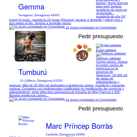
Gemma
barrios ( tengo licencia
para ppp) Servicio
guardería de perro en
mi domicilio: -
Tarragona (Tarragona) 43007
guardería de día (16
euros) 8 horas - guardería 24 horas (20euros) -servicio a domicilio ( gatos) una o
dos visitas al día. Servicio a domicilio perros
11 veces contratado en Cronoshare
Pedir presupuesto
Email validado
1/5
Teléfono validado
Centro canino. Somos
el centro canino de
Tumburú
referencia en la
provincia de
Tarragona, 18.000 m2
de pistas de
10 (1)
Reus (Tarragona) 43202
adiestramiento y
parques. Más de 20.000 m2 dedicados a residencia canina, guardería y escuelas
caninas. Contamos con profesionales cualificados en modificación de conducta y
adiestramiento, entre ellos dos campeones de España de Ring Frances e IGP.
Nuestra residencia canina...
11 veces contratado en Cronoshare
Pedir presupuesto
Marc Príncep Borràs
Cambrils (Tarragona) 43850