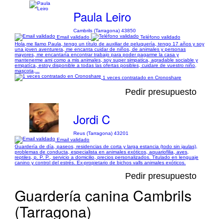
Paula Leiro
Cambrils (Tarragona) 43850
Email validado
Teléfono validado
Hola,me llamo Paula, tengo un título de auxiliar de peluquería, tengo 17 años y soy
una joven aventurera, me encanta cuidar de niños, de animales y personas
mayores, me encantaría encontrar trabajo para poder pagarme la casa y
mantenerme ami como a mis animales, soy super simpatica, agradable sociable y
empatíca, estoy disponible a todas las ofertas posibles, cuidare de vuestro niño,
mascota,...
1 veces contratado en Cronoshare
Pedir presupuesto
Jordi C
Reus (Tarragona) 43201
Email validado
Guardería de día, paseos, residencias de corta y larga estancia (todo sin jaulas),
problemas de conducta, especialista en animales exóticos, aquariofilia, aves,
reptiles, p. P. P., servicio a domicilio, precios personalizados. Titulado en lenguaje
canino y control del estrés. Ex-propietario de bichos valls animales exóticos.
Pedir presupuesto
Guardería canina Cambrils
(Tarragona)