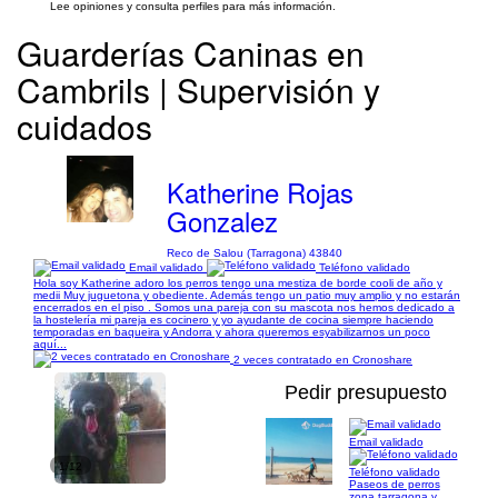
Lee opiniones y consulta perfiles para más información.
Guarderías Caninas en
Cambrils | Supervisión y
cuidados
Katherine Rojas
Gonzalez
Reco de Salou (Tarragona) 43840
Email validado
Teléfono validado
Hola soy Katherine adoro los perros tengo una mestiza de borde cooli de año y
medii Muy juguetona y obediente. Además tengo un patio muy amplio y no estarán
encerrados en el piso . Somos una pareja con su mascota nos hemos dedicado a
la hostelería mi pareja es cocinero y yo ayudante de cocina siempre haciendo
temporadas en baqueira y Andorra y ahora queremos esyabilizarnos un poco
aquí...
2 veces contratado en Cronoshare
Pedir presupuesto
Email validado
1/12
Teléfono validado
Paseos de perros
zona tarragona y