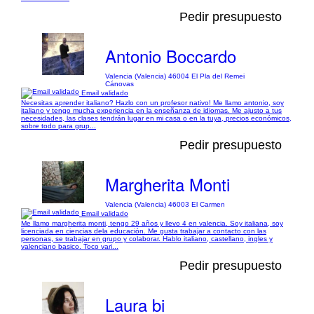
Pedir presupuesto
Antonio Boccardo
Valencia (Valencia) 46004 El Pla del Remei
Cánovas
Email validado
Necesitas aprender italiano? Hazlo con un profesor nativo! Me llamo antonio, soy
italiano y tengo mucha experiencia en la enseñanza de idiomas. Me ajusto a tus
necesidades, las clases tendrán lugar en mi casa o en la tuya, precios económicos,
sobre todo para grup...
Pedir presupuesto
Margherita Monti
Valencia (Valencia) 46003 El Carmen
Email validado
Me llamo margherita monti, tengo 29 años y llevo 4 en valencia. Soy italiana, soy
licenciada en ciencias dela educación. Me gusta trabajar a contacto con las
personas, se trabajar en grupo y colaborar. Hablo italiano, castellano, ingles y
valenciano basico. Toco vari...
Pedir presupuesto
Laura bi