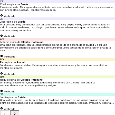
CR
Cristina opina de
Jesús
:
Excelente visita. Muy agradable en el trato, cercano, amable y educado. Visita muy interesante
con anécdotas curiosas. Repetiremos sin duda
Verificada
JL
Jose opina de
Jesús
:
Una persona muy profesional con un conocimiento muy amplio y muy profundo de Madrid en
todo lo que requeríamos, con ningún problema de excederse en lo que habíamos acordado,
quedamos muy contentos...
Verificada
AN
Antonio opina de
Clotilde Palomino
:
Una gran profesional, con un conocimiento profundo de la historia de la ciudad y a su vez
conocedora de buenos locales donde consumir productos típicos de la tierra. En fin una guía
muy...
Verificada
PG
Paz opina de
Antonio
:
Totalmente recomendable. Se adaptó a nuestras necesidades y tiempo y nos descubrió un
montón de lugares.
Verificada
RM
Raquel opina de
Clotilde Palomino
:
Un trabajo excelente. Quedamos todos muy contentos con Clotilde. Sin duda la
recomendaremos a otros compañeros y amigos.
Verificada
JF
Jordi opina de
Estela
:
Una visita especial, Estela no se limita a los datos habituales de las visitas guiadas sino que
entra en otros aspectos que muchos de ellos nos sorprendieron, técnicas, evolución, filosofía....
Verificada