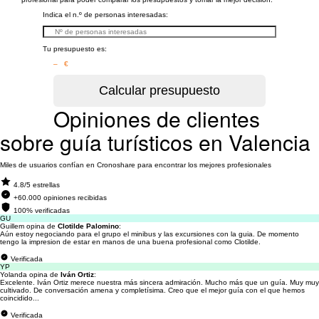
Indica el n.º de personas interesadas:
Tu presupuesto es:
– €
Opiniones de clientes
sobre guía turísticos en Valencia
Miles de usuarios confían en Cronoshare para encontrar los mejores profesionales
4.8/5 estrellas
+60.000 opiniones recibidas
100% verificadas
GU
Guillem opina de
Clotilde Palomino
:
Aún estoy negociando para el grupo el minibus y las excursiones con la guia. De momento
tengo la impresion de estar en manos de una buena profesional como Clotilde.
Verificada
YP
Yolanda opina de
Iván Ortiz
:
Excelente. Iván Ortiz merece nuestra más sincera admiración. Mucho más que un guía. Muy muy
cultivado. De conversación amena y completísima. Creo que el mejor guía con el que hemos
coincidido...
Verificada