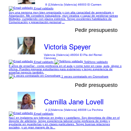
8 (1)
Valencia (Valencia) 46003 El Carmen
Email validado
Soy una persona muy bien organizada y con alta capacidad de aprendizaje y
Adaptación. Me considero trabajadora, muy creativa y capaz de gestionar tareas
Múltiples, cumpliendo con plazos estrictos. Tengo excelentes habilidades de
Comunicación y presentación personal,...
Pedir presupuesto
Victoria Speyer
Valencia (Valencia) 46004 El Pla del Remei
Cánovas
Email validado
Teléfono validado
6 años de enseñar - como profesora en el aula y como tutor en casa, aula, skype o
oficina. Puedes preparar estudiantes para exámenes y tengo experiencia de
enseñar negocio también.
1 veces contratado en Cronoshare
Pedir presupuesto
Camilla Jane Lovell
4 (1)
Valencia (Valencia) 46008 La Pechina
Email validado
Nací en inglaterra soy bilingüe en ingles y castellano. Soy deportista de élite en el
deporte de atletismo, tengo experiencia laboral como profesora de ingles y
ayudante en guarderías y en clases particulares. Tengo buenas relaciones
sociales, y un gran manejo de la...