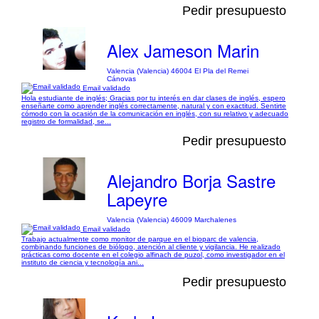
Pedir presupuesto
Alex Jameson Marin
Valencia (Valencia) 46004 El Pla del Remei
Cánovas
Email validado
Hola estudiante de inglés; Gracias por tu interés en dar clases de inglés, espero
enseñarte como aprender inglés correctamente, natural y con exactitud. Sentirte
cómodo con la ocasión de la comunicación en inglés, con su relativo y adecuado
registro de formalidad, se...
Pedir presupuesto
Alejandro Borja Sastre
Lapeyre
Valencia (Valencia) 46009 Marchalenes
Email validado
Trabajo actualmente como monitor de parque en el bioparc de valencia,
combinando funciones de biólogo, atención al cliente y vigilancia. He realizado
prácticas como docente en el colegio alfinach de puzol, como investigador en el
instituto de ciencia y tecnología ani...
Pedir presupuesto