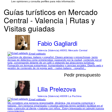
Lee opiniones y consulta perfiles para más información.
Guías turísticos en Mercado
Central - Valencia | Rutas y
Visitas guiadas
Fabio Gagliardi
Valencia (Valencia) 46001 Mercado Central
Email validado
Coaching de idiomas: italiano y español. Clases amenas y provechosas, tanto
densas de didáctica como entretenidas: paseando por la ciudad, corriendo por el
turia, conversando delante de un café o visitando las atracciones turísticas.
Formación en lenguas extranjeras, humanidades y ciencias sociales. Diseño web y
gestión de contenido de mi propia web: - nativo italiano. - español...
Pedir presupuesto
Lilia Prelezova
Valencia (Valencia) 46008 La Pechina
Email validado
Me considero una persona responsable, dinámica, me encanta comunicar y
trabajar.. Soy persona organizada y creativa además tengo también facilidad en el
trato y atención al cliente y trabajar con niños.. Estoy interesada en adquirir nuevos
conocimientos.