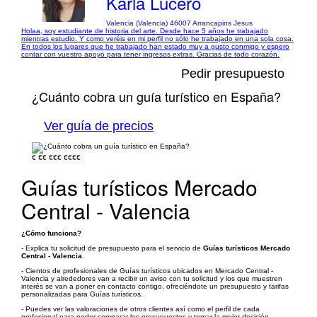
Karla Lucero
Valencia (Valencia) 46007 Arrancapins Jesus
Holaa, soy estudiante de historia del arte. Desde hace 5 años he trabajado
mientras estudio. Y como veréis en mi perfil no sólo he trabajado en una sola cosa.
En todos los lugares que he trabajado han estado muy a gusto conmigo y espero
contar con vuestro apoyo para tener ingresos extras. Gracias de todo corazón.
Pedir presupuesto
¿Cuánto cobra un guía turístico en España?
Ver guía de precios
€
€€
€€€
€€€€
Guías turísticos Mercado
Central - Valencia
¿Cómo funciona?
- Explica tu solicitud de presupuesto para el servicio de
Guías turísticos Mercado
Central - Valencia
.
- Cientos de profesionales de Guías turísticos ubicados en Mercado Central -
Valencia y alrededores van a recibir un aviso con tu solicitud y los que muestren
interés se van a poner en contacto contigo, ofreciéndote un presupuesto y tarifas
personalizadas para Guías turísticos.
- Puedes ver las valoraciones de otros clientes así como el perfil de cada
profesional para poder comparar los presupuestos y tomar la mejor decisión.