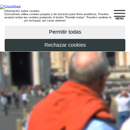
Información sobre cookies
Cronoshare utiliza cookies propias y de terceros para fines analíticos. Puedes
aceptar todas las cookies pulsando el botón “Permitir todas”. Puedes cambiar la
MENU
configuración
, y/o rechazar, así como obtener
más información
.