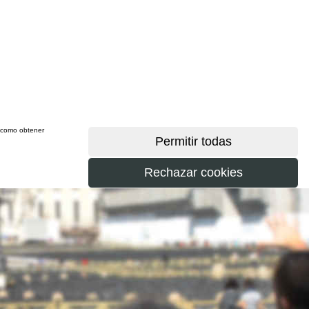
sí como obtener
más