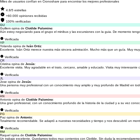
Miles de usuarios confían en Cronoshare para encontrar los mejores profesionales
4.8/5 estrellas
+60.000 opiniones recibidas
100% verificadas
GU
Guillem opina de
Clotilde Palomino
:
Aún estoy negociando para el grupo el minibus y las excursiones con la guia. De momento tengo
Verificada
YP
Yolanda opina de
Iván Ortiz
:
Excelente. Iván Ortiz merece nuestra más sincera admiración. Mucho más que un guía. Muy muy 
Verificada
CR
Cristina opina de
Jesús
:
Excelente visita. Muy agradable en el trato, cercano, amable y educado. Visita muy interesante
Verificada
JL
Jose opina de
Jesús
:
Una persona muy profesional con un conocimiento muy amplio y muy profundo de Madrid en to
Verificada
AN
Antonio opina de
Clotilde Palomino
:
Una gran profesional, con un conocimiento profundo de la historia de la ciudad y a su vez conoc
Verificada
PG
Paz opina de
Antonio
:
Totalmente recomendable. Se adaptó a nuestras necesidades y tiempo y nos descubrió un mont
Verificada
RM
Raquel opina de
Clotilde Palomino
:
Un trabajo excelente. Quedamos todos muy contentos con Clotilde. Sin duda la recomendaremo