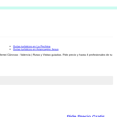
Guías turísticos en La Pechina
Guías turísticos en Arrancapins Jesus
emei Cánovas - Valencia | Rutas y Visitas guiadas. Pide precio y hasta 4 profesionales de tu
Pide Precio Gratis