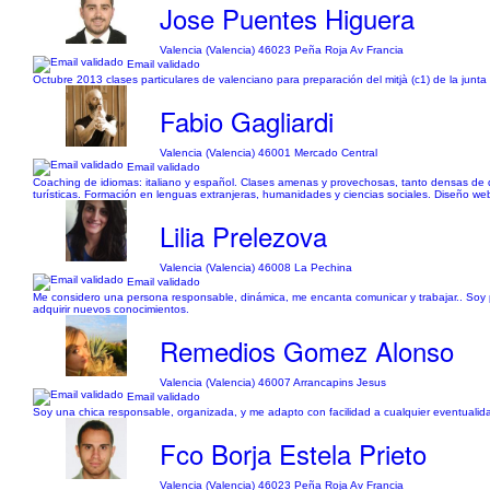
Jose Puentes Higuera
Valencia (Valencia) 46023 Peña Roja Av Francia
Email validado
Octubre 2013 clases particulares de valenciano para preparación del mitjà (c1) de la junta
Fabio Gagliardi
Valencia (Valencia) 46001 Mercado Central
Email validado
Coaching de idiomas: italiano y español. Clases amenas y provechosas, tanto densas de di
turísticas. Formación en lenguas extranjeras, humanidades y ciencias sociales. Diseño web 
Lilia Prelezova
Valencia (Valencia) 46008 La Pechina
Email validado
Me considero una persona responsable, dinámica, me encanta comunicar y trabajar.. Soy pe
adquirir nuevos conocimientos.
Remedios Gomez Alonso
Valencia (Valencia) 46007 Arrancapins Jesus
Email validado
Soy una chica responsable, organizada, y me adapto con facilidad a cualquier eventualidad
Fco Borja Estela Prieto
Valencia (Valencia) 46023 Peña Roja Av Francia