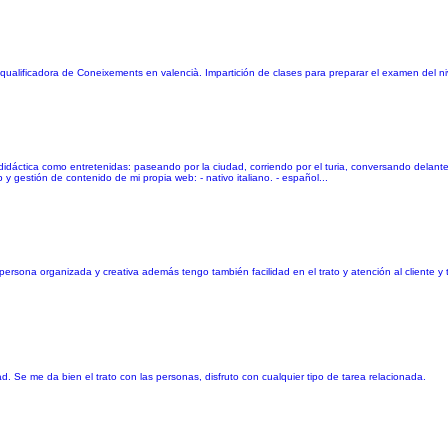
 qualificadora de Coneixements en valencià. Impartición de clases para preparar el examen del niv
dáctica como entretenidas: paseando por la ciudad, corriendo por el turia, conversando delante 
y gestión de contenido de mi propia web: - nativo italiano. - español...
rsona organizada y creativa además tengo también facilidad en el trato y atención al cliente y t
. Se me da bien el trato con las personas, disfruto con cualquier tipo de tarea relacionada.