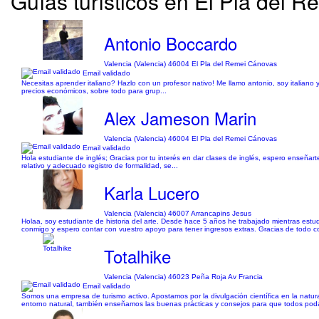
Guías turísticos en El Pla del R
Antonio Boccardo
Valencia (Valencia) 46004 El Pla del Remei Cánovas
Email validado
Necesitas aprender italiano? Hazlo con un profesor nativo! Me llamo antonio, soy italiano
precios económicos, sobre todo para grup...
Alex Jameson Marin
Valencia (Valencia) 46004 El Pla del Remei Cánovas
Email validado
Hola estudiante de inglés; Gracias por tu interés en dar clases de inglés, espero enseñar
relativo y adecuado registro de formalidad, se...
Karla Lucero
Valencia (Valencia) 46007 Arrancapins Jesus
Holaa, soy estudiante de historia del arte. Desde hace 5 años he trabajado mientras estu
conmigo y espero contar con vuestro apoyo para tener ingresos extras. Gracias de todo c
Totalhike
Valencia (Valencia) 46023 Peña Roja Av Francia
Email validado
Somos una empresa de turismo activo. Apostamos por la divulgación científica en la natura
entorno natural, también enseñamos las buenas prácticas y consejos para que todos podamo