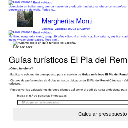
Email validado
Licenciado en bellas artes, con un máster en producción artística se ofrece como profesor par
personales o a domicilio. Todos lo...
Margherita Monti
Valencia (Valencia) 46003 El Carmen
Email validado
Me llamo margherita monti, tengo 29 años y llevo 4 en valencia. Soy italiana, soy licenciad
ingles y valenciano basico. Toco vari...
€
€€
€€€
€€€€
Guías turísticos El Pla del Re
¿Cómo funciona?
- Explica tu solicitud de presupuesto para el servicio de
Guías turísticos El Pla del Reme
- Cientos de profesionales de Guías turísticos ubicados en El Pla del Remei Cánovas - Val
turísticos.
- Puedes ver las valoraciones de otros clientes así como el perfil de cada profesional par
Indica el n.º de personas interesadas: