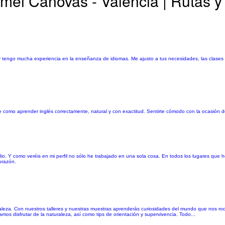
emei Cánovas - Valencia | Rutas y
 y tengo mucha experiencia en la enseñanza de idiomas. Me ajusto a tus necesidades, las clases 
te como aprender inglés correctamente, natural y con exactitud. Sentirte cómodo con la ocasión 
dio. Y como veréis en mi perfil no sólo he trabajado en una sola cosa. En todos los lugares que
orazón.
leza. Con nuestros talleres y nuestras muestras aprenderás curiosidades del mundo que nos rodea
s disfrutar de la naturaleza, así como tips de orientación y supervivencia. Todo...