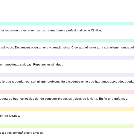
 la impresion de estar en manos de una buena profesional como Clotilde.
cultivado. De conversación amena y completísima. Creo que el mejor guía con el que hemos coin
 con anécdotas curiosas. Repetiremos sin duda
do lo que requeríamos, con ningún problema de excederse en lo que habíamos acordado, queda
edora de buenos locales donde consumir productos típicos de la tierra. En fin una guía muy...
ón de lugares.
s a otros compañeros y amigos.