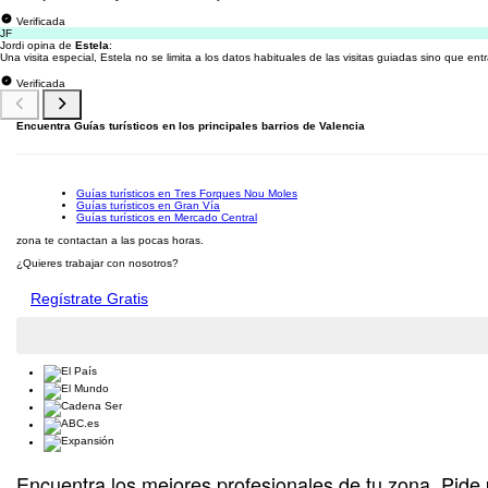
Verificada
JF
Jordi opina de
Estela
:
Una visita especial, Estela no se limita a los datos habituales de las visitas guiadas sino que ent
Verificada
Encuentra Guías turísticos en los principales barrios de Valencia
Guías turísticos en Tres Forques Nou Moles
Guías turísticos en Gran Vía
Guías turísticos en Mercado Central
zona te contactan a las pocas horas.
¿Quieres trabajar con nosotros?
Regístrate Gratis
Encuentra los mejores profesionales de tu zona. Pide 