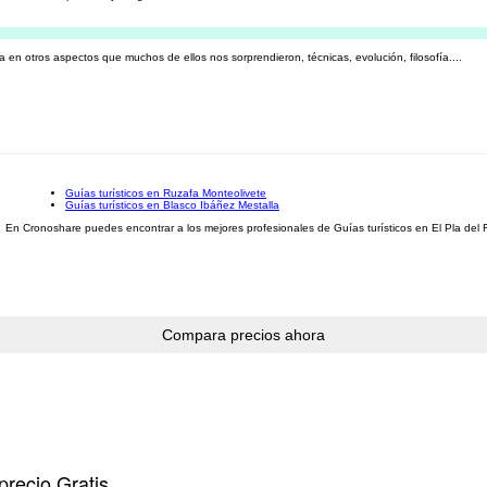
ra en otros aspectos que muchos de ellos nos sorprendieron, técnicas, evolución, filosofía....
Guías turísticos en Ruzafa Monteolivete
Guías turísticos en Blasco Ibáñez Mestalla
En Cronoshare puedes encontrar a los mejores profesionales de Guías turísticos en El Pla del R
precio Gratis.