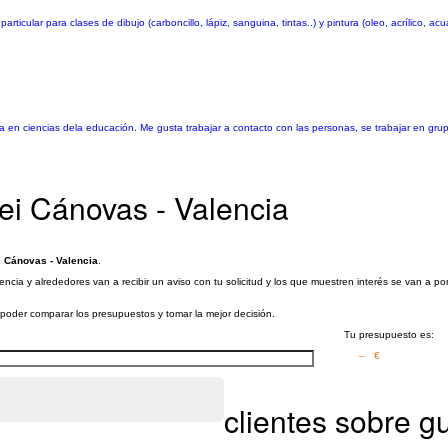
ticular para clases de dibujo (carboncillo, lápiz, sanguina, tintas..) y pintura (oleo, acrílico, acu
a en ciencias dela educación. Me gusta trabajar a contacto con las personas, se trabajar en grupo
mei Cánovas - Valencia
i Cánovas - Valencia
.
encia y alrededores van a recibir un aviso con tu solicitud y los que muestren interés se van a 
a poder comparar los presupuestos y tomar la mejor decisión.
Tu presupuesto es:
– €
clientes sobre gu