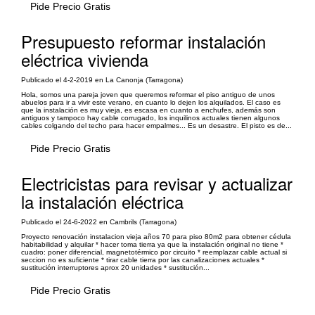
Pide Precio Gratis
Presupuesto reformar instalación
eléctrica vivienda
Publicado el 4-2-2019 en La Canonja (Tarragona)
Hola, somos una pareja joven que queremos reformar el piso antiguo de unos
abuelos para ir a vivir este verano, en cuanto lo dejen los alquilados. El caso es
que la instalación es muy vieja, es escasa en cuanto a enchufes, además son
antiguos y tampoco hay cable corrugado, los inquilinos actuales tienen algunos
cables colgando del techo para hacer empalmes... Es un desastre. El pisto es de...
Pide Precio Gratis
Electricistas para revisar y actualizar
la instalación eléctrica
Publicado el 24-6-2022 en Cambrils (Tarragona)
Proyecto renovación instalacion vieja años 70 para piso 80m2 para obtener cédula
habitabilidad y alquilar * hacer toma tierra ya que la instalación original no tiene *
cuadro: poner diferencial, magnetotérmico por circuito * reemplazar cable actual si
seccion no es suficiente * tirar cable tierra por las canalizaciones actuales *
sustitución interruptores aprox 20 unidades * sustitución...
Pide Precio Gratis