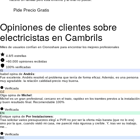
Pide Precio Gratis
Opiniones de clientes sobre
electricistas en Cambrils
Miles de usuarios confían en Cronoshare para encontrar los mejores profesionales
4.8/5 estrellas
+60.000 opiniones recibidas
100% verificadas
IS
Isabel opina de
Andrés
:
Fue excelente. Andrés resolvió el problema que tenía de forma eficaz. Además, es una persona
muy agradable. la relación caldidad-precio muy buena.
Verificada
OZ
Olga opina de
Michel
:
Michel es un gran profesional, cercano en el trato, rapidez en los tramites previos a la instalación
y buen resultado final. Recomendable 100%
Verificada
EN
Enrique opina de
Pvr Instalaciones
:
Tras solicitar varios presupuestos elegí a PVR no por ser la oferta más barata (que no lo era)
sino por la que, cuando visitó mi casa, me pareció más rigurosa y creíble. Y, tras ver su trabajo,
me...
Verificada
BE