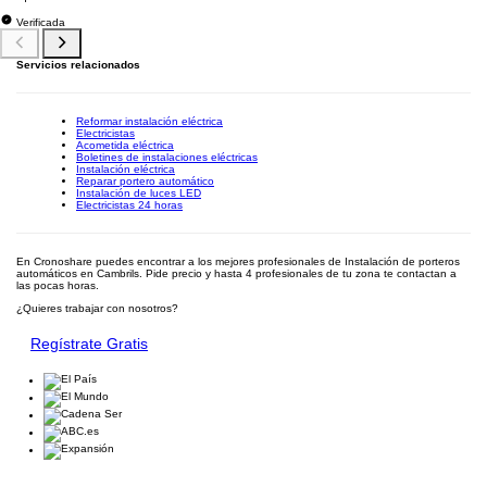
Verificada
Servicios relacionados
Reformar instalación eléctrica
Electricistas
Acometida eléctrica
Boletines de instalaciones eléctricas
Instalación eléctrica
Reparar portero automático
Instalación de luces LED
Electricistas 24 horas
En Cronoshare puedes encontrar a los mejores profesionales de Instalación de porteros
automáticos en Cambrils. Pide precio y hasta 4 profesionales de tu zona te contactan a
las pocas horas.
¿Quieres trabajar con nosotros?
Regístrate Gratis