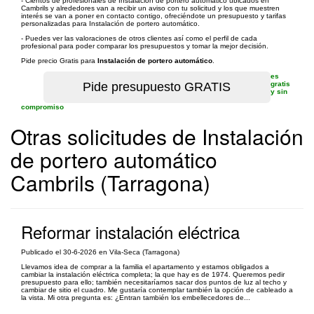
- Cientos de profesionales de Instalación de portero automático ubicados en
Cambrils y alrededores van a recibir un aviso con tu solicitud y los que muestren
interés se van a poner en contacto contigo, ofreciéndote un presupuesto y tarifas
personalizadas para Instalación de portero automático.
- Puedes ver las valoraciones de otros clientes así como el perfil de cada
profesional para poder comparar los presupuestos y tomar la mejor decisión.
Pide precio Gratis para
Instalación de portero automático
.
es
gratis
y sin
compromiso
Otras solicitudes de Instalación
de portero automático
Cambrils (Tarragona)
Reformar instalación eléctrica
Publicado el 30-6-2026 en Vila-Seca (Tarragona)
Llevamos idea de comprar a la familia el apartamento y estamos obligados a
cambiar la instalación eléctrica completa; la que hay es de 1974. Queremos pedir
presupuesto para ello; también necesitaríamos sacar dos puntos de luz al techo y
cambiar de sitio el cuadro. Me gustaría contemplar también la opción de cableado a
la vista. Mi otra pregunta es: ¿Entran también los embellecedores de...