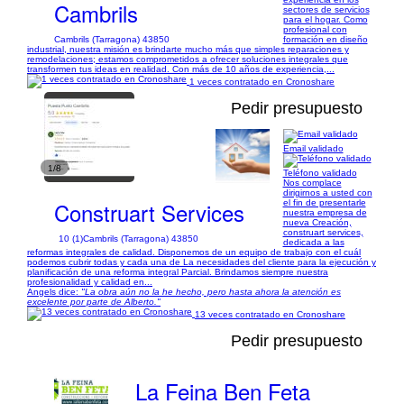
Cambrils
sectores de servicios
para el hogar. Como
profesional con
Cambrils (Tarragona) 43850
formación en diseño
industrial, nuestra misión es brindarte mucho más que simples reparaciones y
remodelaciones; estamos comprometidos a ofrecer soluciones integrales que
transformen tus ideas en realidad. Con más de 10 años de experiencia,...
1 veces contratado en Cronoshare
Pedir presupuesto
Email validado
1/8
Teléfono validado
Nos complace
dirigirnos a usted con
Construart Services
el fin de presentarle
nuestra empresa de
nueva Creación,
construart services,
10 (1)
Cambrils (Tarragona) 43850
dedicada a las
reformas integrales de calidad. Disponemos de un equipo de trabajo con el cuál
podemos cubrir todas y cada una de La necesidades del cliente para la ejecución y
planificación de una reforma integral Parcial. Brindamos siempre nuestra
profesionalidad y calidad en...
Angels dice:
"La obra aún no la he hecho, pero hasta ahora la atención es
excelente por parte de Alberto."
13 veces contratado en Cronoshare
Pedir presupuesto
La Feina Ben Feta