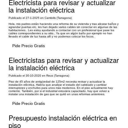
Electricista para revisar y actualizar
la instalación eléctrica
Publicado el 27-1-2025 en Cambrils (Tarragona)
Hola, mis padres están haciendo una reforma de su vivienda y tras alicatar baños y
agrandar puertas etc, les han dejado varios cables sin conectar en algunas de las
habitaciones.. Les estoy ayudando a contactar con un profesional que pase los
cables correspondientes a su sitio.. Ya que en algún baño por ejemplo no han
llevado el cable de luz hasta allí y no podemos colocar los focos.
Pide Precio Gratis
Electricistas para revisar y actualizar
la instalación eléctrica
Publicado el 30-10-2020 en Reus (Tarragona)
Piso de 45 años de antigüedad de 125m2 necesita revisar y actualizar la
instalación eléctrica. Habría que analizar el estado del cableado y cambiar
interruptores y enchufes para unos más modernos. En el piso actualmente hay
corriente. También, por si el industrial estuviera capacitado, hay que volver a
instalar una instalación de gas que se quitó en unas reformas anteriores.
Pide Precio Gratis
Presupuesto instalación eléctrica en
piso