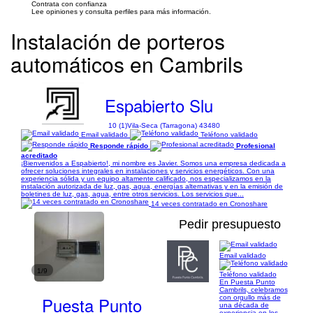
Contrata con confianza
Lee opiniones y consulta perfiles para más información.
Instalación de porteros
automáticos en Cambrils
Espabierto Slu
10 (1)
Vila-Seca (Tarragona) 43480
Email validado
Teléfono validado
Responde rápido
Profesional
acreditado
¡Bienvenidos a Espabierto!, mi nombre es Javier. Somos una empresa dedicada a
ofrecer soluciones integrales en instalaciones y servicios energéticos. Con una
experiencia sólida y un equipo altamente calificado, nos especializamos en la
instalación autorizada de luz, gas, agua, energías alternativas y en la emisión de
boletines de luz, gas, agua, entre otros servicios. Los servicios que...
14 veces contratado en Cronoshare
Pedir presupuesto
Email validado
1/9
Teléfono validado
En Puesta Punto
Cambrils, celebramos
Puesta Punto
con orgullo más de
una década de
experiencia en los