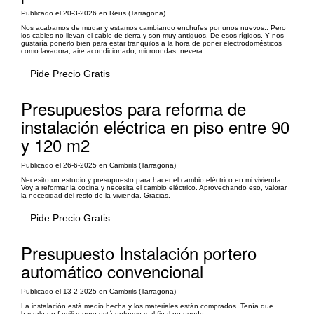
Publicado el 20-3-2026 en Reus (Tarragona)
Nos acabamos de mudar y estamos cambiando enchufes por unos nuevos.. Pero
los cables no llevan el cable de tierra y son muy antiguos. De esos rígidos. Y nos
gustaría ponerlo bien para estar tranquilos a la hora de poner electrodomésticos
como lavadora, aire acondicionado, microondas, nevera...
Pide Precio Gratis
Presupuestos para reforma de
instalación eléctrica en piso entre 90
y 120 m2
Publicado el 26-6-2025 en Cambrils (Tarragona)
Necesito un estudio y presupuesto para hacer el cambio eléctrico en mi vivienda.
Voy a reformar la cocina y necesita el cambio eléctrico. Aprovechando eso, valorar
la necesidad del resto de la vivienda. Gracias.
Pide Precio Gratis
Presupuesto Instalación portero
automático convencional
Publicado el 13-2-2025 en Cambrils (Tarragona)
La instalación está medio hecha y los materiales están comprados. Tenía que
hacerlo un familiar pero está enfermo y al final no puede.