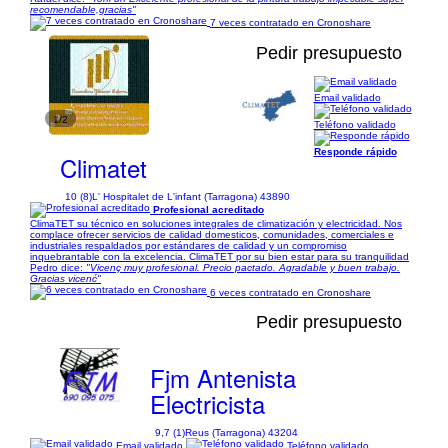
recomendable,gracias"
7 veces contratado en Cronoshare
Pedir presupuesto
Email validado
1/2
Teléfono validado
Responde rápido
Climatet
10 (8)
L' Hospitalet de L'infant (Tarragona) 43890
Profesional acreditado
ClimaTET su técnico en soluciones integrales de climatización y electricidad. Nos
complace ofrecer servicios de calidad domesticos, comunidades, comerciales e
industriales respaldados por estándares de calidad y un compromiso
inquebrantable con la excelencia. ClimaTET por su bien estar para su tranquilidad
Pedro dice:
"Vicenç muy profesional. Precio pactado. Agradable y buen trabajo.
Gracias vicenć"
6 veces contratado en Cronoshare
Pedir presupuesto
Fjm Antenista
Electricista
9,7 (1)
Reus (Tarragona) 43204
Email validado
Teléfono validado