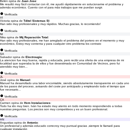
Belén opina de
Juan Jose
:
Me resultó muy fácil contactar con él, me ayudó rápidamente en solucionarme el problema y
además económico. Cuento con el para más trabajos que me puedan surgir.
Verificada
VI
Victoria opina de
Tditel Sistemas Sl
:
Han sido muy profesionales y muy rápidos. Muchas gracias, lo recomiendo!
Verificada
NI
Nika opina de
Mtj Reparación Total
:
Han sido muy profesionales, me han arreglado el problema del portero en el momento y muy
económico, Estoy muy contenta y para cualquier otro problema los contrato
Verificada
SA
Salvador opina de
Electrougia
:
La atencion fue muy buena, rapida y educada, pero recibi una oferta de una empresa de mi
localidad que superaba la de ellos y fue desestimada en Comunidad de Vecinos, pero fui
atendido muy bien...
Verificada
JL
José opina de
Manuel
:
Manuel ha desarrollado una labor encomiable, siendo absolutamente transparente en cada uno
de los pasos del proceso, avisando del coste por anticipado y empleando todo el tiempo que
fue necesario...
Verificada
CA
Carmen opina de
Hvm Instalaciones
:
Todo ha ido muy bien. Iván ha estado muy atento en todo momento respondiendo a todas
nuestras preguntas. Los precios son muy competitivos y es un buen profesional.
Verificada
AN
Angustias opina de
Antonio
:
Un profesional y además educado correcroy muy puntual gracias ,siempre le llamaré para
cualquier instalación