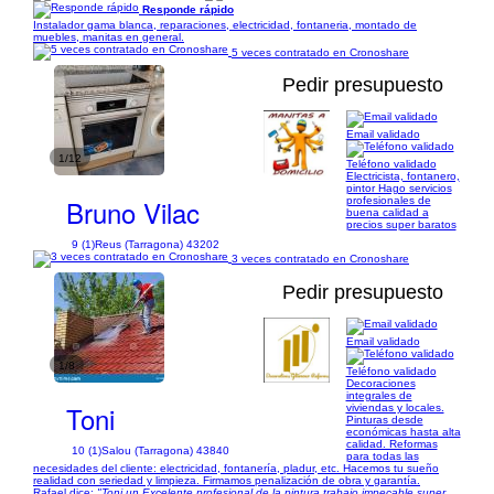
Responde rápido
Instalador gama blanca, reparaciones, electricidad, fontaneria, montado de
muebles, manitas en general.
5 veces contratado en Cronoshare
Pedir presupuesto
Email validado
1/12
Teléfono validado
Electricista, fontanero,
pintor Hago servicios
Bruno Vilac
profesionales de
buena calidad a
precios super baratos
9 (1)
Reus (Tarragona) 43202
3 veces contratado en Cronoshare
Pedir presupuesto
Email validado
1/8
Teléfono validado
Decoraciones
integrales de
Toni
viviendas y locales.
Pinturas desde
económicas hasta alta
calidad. Reformas
10 (1)
Salou (Tarragona) 43840
para todas las
necesidades del cliente: electricidad, fontanería, pladur, etc. Hacemos tu sueño
realidad con seriedad y limpieza. Firmamos penalización de obra y garantía.
Rafael dice:
"Toni un Excelente profesional de la pintura trabajo impecable super