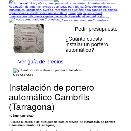
Rápido, económico y eficaz, presupuesto sin compromiso. Antenista electricista...
Reparación de antenas, avisos de antenas para tdt, satélite, comunitarias e
individuales, orientación, averías, receptores de satélite para canales en abierto,
reparaciones e instalaciones nuevas. Reus, tarragona, sitges, creixell,
torredembara, villanueva y geltru, riudecolls, igualada, el vendrell, salou,...
5 veces contratado en Cronoshare
Pedir presupuesto
¿Cuánto cuesta
instalar un portero
automático?
1/4
Ver guía de precios
€
€€
€€€
€€€€
Instalación de portero
automático Cambrils
(Tarragona)
¿Cómo funciona?
- Explica tu solicitud de presupuesto para el servicio de
Instalación de portero
automático Cambrils (Tarragona)
.