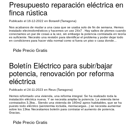
Presupuesto reparación eléctrica en
finca rústica
Publicado el 16-12-2022 en Botarell (Tarragona)
Nos acabanos de mudar a una casa que se usaba solo de fin de semana. Hemos
instalado electrodomésticos y hacemos un uso 24x7 . Hay saltos de plomos cuando
conectamos un par de cosas a la vez, sin embargo la potencia contratada en teoría
es suficiente. Necesito una revisión para identificar el problema y poder dejar todo
en condiciones para hacer vida normal como si fuera un piso o casa donde...
Pide Precio Gratis
Boletín Eléctrico para subir/bajar
potencia, renovación por reforma
eléctrica
Publicado el 24-11-2023 en Reus (Tarragona)
Hemos reformado una vivienda, una reforma integral. Se ha realizado toda la
instalación eléctrica nueva. Y se necesita ampliar la potencia. La vivienda tiene
contratados 3,3kw... Siendo una vivienda de 160m2 aprox habitables, que se ha
puesto todo eléctrico (aerotermia incluida, montacargas...) se necesita aumentar
sobre los 13kw. Necesitamos boletín para contratar el aumento de potencia.
Gracias,
Pide Precio Gratis