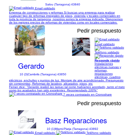
Salou (Tarragona) 43840
Email validado
Empresa de construcciones y reformas Si buscas una empresa para realizar
cualquier tipo de reformas integrales de pisos, vivienda y locales comerciales en
toda la provincia de tarragona, nosotros somos la empresa indicada. Disponemos
de los mejores precios de reformas de viviendas como en locales comerciales.
Pedir presupuesto
Email validado
1/20
Teléfono validado
Responde rápido
Gerardo
Instalaciones
eléctricas nuevas y
reformas,
reparaciones
10 (3)
Cambrils (Tarragona) 43850
eléctricas, cuadros
eléctricos, enchufes y puntos de luz. Montaje de aire acondicionado. Presupuesto
sin compromiso, Reformas de lavabos, alicatados, pisos, etc
Ferran dice:
"Gerardo realizó las tareas tal como habíamos acordado, tanto el trato
como los acabados han sido excelentes. Recomendado 100%"
7 veces contratado en Cronoshare
Pedir presupuesto
Basz Reparaciones
10 (1)
Miami-Platja (Tarragona) 43892
Email validado
Teléfono validado