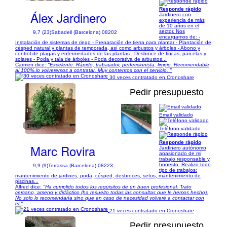
Responde rápido
Álex Jardinero
Jardinero con
experiencia de más
de 10 años en el
sector. Nos
9,7 (23)
Sabadell (Barcelona) 08202
encargamos de: -
Instalación de sistemas de riego - Preparación de tierra para plantar - Plantación de
césped natural y plantas de temporada, así como arbustos y árboles - Abono y
control de plagas y enfermedades de las plantas - Desbroce de fincas, parcelas y
solares - Poda y tala de árboles - Poda decorativa de arbustos...
Carmen dice:
"Excelente. Rápido, trabajador, perfeccionista, limpio. Recomendable
al 100%.lo volveremos a contratar. Muy contentos con el servicio. "
30 veces contratado en Cronoshare
Pedir presupuesto
Email validado
1/44
Teléfono validado
Responde rápido
Marc Rovira
Jardinero autónomo
apasionado de mi
trabajo responsable y
honesto. Realizo todo
9,9 (9)
Terrassa (Barcelona) 08223
tipo de trabajos:
mantenimiento de jardines, poda, césped, desbroces, setos, mantenimiento de
piscinas...
Alfred dice:
"Ha cumplido todos los requisitos de un buen profesional. Trato
cercano, ameno y didáctico (ha resuelto todas las consultas que le hemos hecho).
No solo lo recomendaría sino que en caso de necesidad volveré a contactar con
el."
21 veces contratado en Cronoshare
Pedir presupuesto