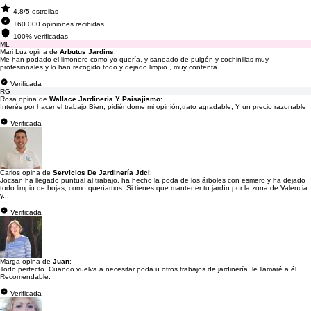
4.8/5 estrellas
+60.000 opiniones recibidas
100% verificadas
ML
Mari Luz opina de
Arbutus Jardins
:
Me han podado el limonero como yo quería, y saneado de pulgón y cochinillas muy
profesionales y lo han recogido todo y dejado limpio , muy contenta
Verificada
RG
Rosa opina de
Wallace Jardineria Y Paisajismo
:
Interés por hacer el trabajo Bien, pidiéndome mi opinión,trato agradable, Y un precio razonable
Verificada
Carlos opina de
Servicios De Jardinería Jdcl
:
Jocsan ha llegado puntual al trabajo, ha hecho la poda de los árboles con esmero y ha dejado
todo limpio de hojas, como queríamos. Si tienes que mantener tu jardín por la zona de Valencia
y...
Verificada
Marga opina de
Juan
:
Todo perfecto. Cuando vuelva a necesitar poda u otros trabajos de jardinería, le llamaré a él.
Recomendable.
Verificada