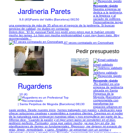
Responde rápido
Jardineria Parets
Nuestra empresa se
dedica a la jardinería,
a la limpieza y al
vaciado de edificios.
9,6 (40)
Parets del Vallès (Barcelona) 08150
Personalmente tengo
una experiencia de más de 35 años en el negocio de la jardinería. Si buscas
servicios de calidad, no dudes en contactar.
Dolors dice:
"El Sr. pascual Farré nos podó unos pinos que le habían crecido
mucho las ramas. Lo hizo con mucha profesionalidad y con muy buen trato. Muy
recomendable. "
87 veces contratado en Cronoshare
Pedir presupuesto
Email validado
1/51
Teléfono validado
Responde rápido
Rugardens
.Ru Garden es una
empresa de jardinería
ubicada en Santa
Perpetua de la
10 (4)
Mogoda (Barcelona),
comprometida con
transformar los
| Santa Perpètua de Mogoda (Barcelona) 08130
espacios urbanos en
oasis verdes. Desde nuestro inicio, hemos trabajado con pasión y dedicación para
ofrecer soluciones creativas y sostenibles a nuestros clientes. Creemos en el poder
de la naturaleza para enriquecer nuestras vidas y nos enorgullece ser parte de la...
Alfonso dice:
"Cuando la pasión y el rigor unen lazos se convierten en el dúo-
jardinero perfecto. Puntuales, cosa que valoro mucho, ya que hoy en día, las
planificaciones de tiempo so fundamentales. Rigorosos, me dejaron mi espacio de
relax, limpio, remodelado, y sano. Amables, se presentan con un sonrisa y
ofreciendo un traje a medida para TU jardín, aconsejando las tareas necesarias y