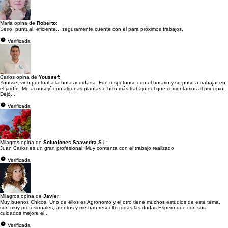
Maria opina de
Roberto
:
Serio, puntual, eficiente... seguramente cuente con el para próximos trabajos.
Verificada
Carlos opina de
Youssef
:
Youssef vino puntual a la hora acordada. Fue respetuoso con el horario y se puso a trabajar en
el jardín. Me aconsejó con algunas plantas e hizo más trabajo del que comentamos al principio.
Dejó...
Verificada
Milagros opina de
Soluciones Saavedra S.l.
:
Juan Carlos es un gran profesional. Muy contenta con el trabajo realizado
Verificada
Milagros opina de
Javier
:
Muy buenos Chicos, Uno de ellos es Agronomo y el otro tiene muchos estudios de este tema,
son muy profesionales, atentos y me han resuelto todas las dudas Espero que con sus
cuidados mejore el...
Verificada