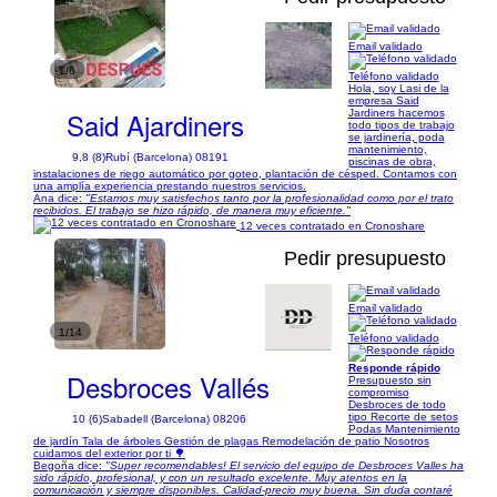
Email validado
1/6
Teléfono validado
Hola, soy Lasi de la
empresa Said
Said Ajardiners
Jardiners hacemos
todo tipos de trabajo
se jardinería, poda
mantenimiento,
9,8 (8)
Rubí (Barcelona) 08191
piscinas de obra,
instalaciones de riego automático por goteo, plantación de césped. Contamos con
una amplía experiencia prestando nuestros servicios.
Ana dice:
"Estamos muy satisfechos tanto por la profesionalidad como por el trato
recibidos. El trabajo se hizo rápido, de manera muy eficiente."
12 veces contratado en Cronoshare
Pedir presupuesto
Email validado
1/14
Teléfono validado
Responde rápido
Desbroces Vallés
Presupuesto sin
compromiso
Desbroces de todo
tipo Recorte de setos
10 (6)
Sabadell (Barcelona) 08206
Podas Mantenimiento
de jardín Tala de árboles Gestión de plagas Remodelación de patio Nosotros
cuidamos del exterior por ti 🌳
Begoña dice:
"Super recomendables! El servicio del equipo de Desbroces Valles ha
sido rápido, profesional, y con un resultado excelente. Muy atentos en la
comunicación y siempre disponibles. Calidad-precio muy buena. Sin duda contaré