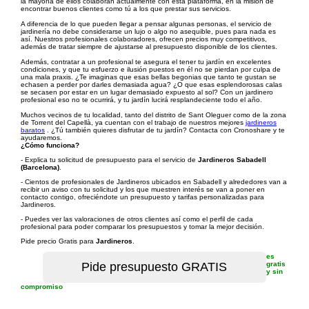
la mayoría de ellos colaboran actualmente con esta plataforma, en la misión de
encontrar buenos clientes como tú a los que prestar sus servicios.
A diferencia de lo que pueden llegar a pensar algunas personas, el servicio de
jardinería no debe considerarse un lujo o algo no asequible, pues para nada es
así. Nuestros profesionales colaboradores, ofrecen precios muy competitivos,
además de tratar siempre de ajustarse al presupuesto disponible de los clientes.
Además, contratar a un profesional te asegura el tener tu jardín en excelentes
condiciones, y que tu esfuerzo e ilusión puestos en él no se pierdan por culpa de
una mala praxis. ¿Te imaginas que esas bellas begonias que tanto te gustan se
echasen a perder por darles demasiada agua? ¿O que esas esplendorosas calas
se secasen por estar en un lugar demasiado expuesto al sol? Con un jardinero
profesional eso no te ocurrirá, y tu jardín lucirá resplandeciente todo el año.
Muchos vecinos de tu localidad, tanto del distrito de Sant Oleguer como de la zona
de Torrent del Capellà, ya cuentan con el trabajo de nuestros mejores
jardineros
baratos
. ¿Tú también quieres disfrutar de tu jardín? Contacta con Cronoshare y te
ayudaremos.
¿Cómo funciona?
- Explica tu solicitud de presupuesto para el servicio de
Jardineros Sabadell
(Barcelona)
.
- Cientos de profesionales de Jardineros ubicados en Sabadell y alrededores van a
recibir un aviso con tu solicitud y los que muestren interés se van a poner en
contacto contigo, ofreciéndote un presupuesto y tarifas personalizadas para
Jardineros.
- Puedes ver las valoraciones de otros clientes así como el perfil de cada
profesional para poder comparar los presupuestos y tomar la mejor decisión.
Pide precio Gratis para
Jardineros
.
es
gratis
y sin
compromiso