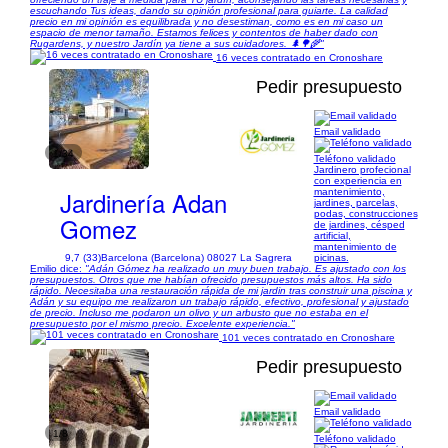
escuchando Tus ideas, dando su opinión profesional para guiarte. La calidad
precio en mi opinión es equilibrada y no desestiman, como es en mi caso un
espacio de menor tamaño. Estamos felices y contentos de haber dado con
Rugardens, y nuestro Jardín ya tiene a sus cuidadores. 🌲🌳🌾"
16 veces contratado en Cronoshare
Pedir presupuesto
Email validado
1/34
Teléfono validado
Jardinero profecional
con experiencia en
Jardinería Adan
mantenimiento,
jardines, parcelas,
podas, construcciones
Gomez
de jardines, césped
artificial,
mantenimiento de
9,7 (33)
Barcelona (Barcelona) 08027 La Sagrera
picinas.
Emilio dice:
"Adán Gómez ha realizado un muy buen trabajo. Es ajustado con los
presupuestos. Otros que me habían ofrecido presupuestos más altos. Ha sido
rápido. Necesitaba una restauración rápida de mi jardin tras construir una piscina y
Adán y su equipo me realizaron un trabajo rápido, efectivo, profesional y ajustado
de precio. Incluso me podaron un olivo y un arbusto que no estaba en el
presupuesto por el mismo precio. Excelente experiencia."
101 veces contratado en Cronoshare
Pedir presupuesto
Email validado
1/8
Teléfono validado