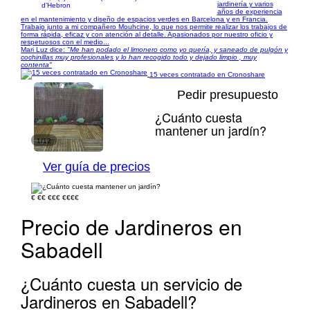
jardinería y varios
d’Hebron
años de experiencia
en el mantenimiento y diseño de espacios verdes en Barcelona y en Francia.
Trabajo junto a mi compañero Mouhcine, lo que nos permite realizar los trabajos de
forma rápida, eficaz y con atención al detalle. Apasionados por nuestro oficio y
respetuosos con el medio...
Mari Luz dice:
"Me han podado el limonero como yo quería, y saneado de pulgón y
cochinillas muy profesionales y lo han recogido todo y dejado limpio , muy
contenta"
15 veces contratado en Cronoshare
Pedir presupuesto
¿Cuánto cuesta
mantener un jardín?
1/12
Ver guía de precios
€
€€
€€€
€€€€
Precio de Jardineros en
Sabadell
¿Cuánto cuesta un servicio de
Jardineros en Sabadell?