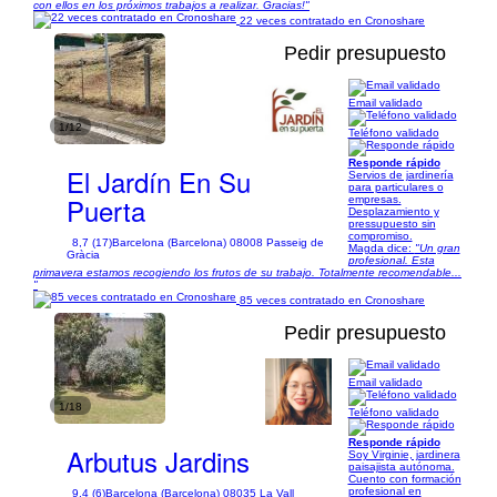
con ellos en los próximos trabajos a realizar. Gracias!"
22 veces contratado en Cronoshare
Pedir presupuesto
Email validado
1/12
Teléfono validado
Responde rápido
El Jardín En Su
Servios de jardinería
para particulares o
Puerta
empresas.
Desplazamiento y
pressupuesto sin
compromiso.
8,7 (17)
Barcelona (Barcelona) 08008 Passeig de
Magda dice:
"Un gran
Gràcia
profesional. Esta
primavera estamos recogiendo los frutos de su trabajo. Totalmente recomendable...
"
85 veces contratado en Cronoshare
Pedir presupuesto
Email validado
1/18
Teléfono validado
Responde rápido
Arbutus Jardins
Soy Virginie, jardinera
paisajista autónoma.
Cuento con formación
profesional en
9,4 (6)
Barcelona (Barcelona) 08035 La Vall