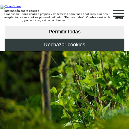
Información sobre cookies
Cronoshare utiliza cookies propias y de terceros para fines analíticos. Puedes
aceptar todas las cookies pulsando el botón “Permitir todas”. Puedes cambiar la
MENU
configuración
, y/o rechazar, así como obtener
más información
.