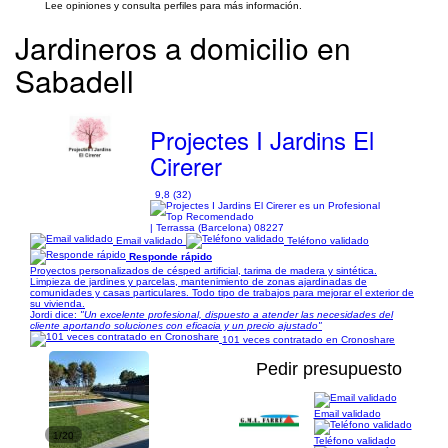
Lee opiniones y consulta perfiles para más información.
Jardineros a domicilio en
Sabadell
Projectes I Jardins El
Cirerer
9,8 (32)
| Terrassa (Barcelona) 08227
Email validado
Teléfono validado
Responde rápido
Proyectos personalizados de césped artificial, tarima de madera y sintética.
Limpieza de jardines y parcelas, mantenimiento de zonas ajardinadas de
comunidades y casas particulares. Todo tipo de trabajos para mejorar el exterior de
su vivienda.
Jordi dice:
"Un excelente profesional, dispuesto a atender las necesidades del
cliente aportando soluciones con eficacia y un precio ajustado"
101 veces contratado en Cronoshare
Pedir presupuesto
Email validado
1/20
Teléfono validado