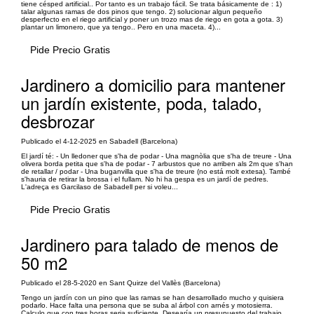
tiene césped artificial.. Por tanto es un trabajo fácil. Se trata básicamente de : 1)
talar algunas ramas de dos pinos que tengo. 2) solucionar algun pequeño
desperfecto en el riego artificial y poner un trozo mas de riego en gota a gota. 3)
plantar un limonero, que ya tengo.. Pero en una maceta. 4)...
Pide Precio Gratis
Jardinero a domicilio para mantener
un jardín existente, poda, talado,
desbrozar
Publicado el 4-12-2025 en Sabadell (Barcelona)
El jardí té: - Un lledoner que s'ha de podar - Una magnòlia que s'ha de treure - Una
olivera borda petita que s'ha de podar - 7 arbustos que no arriben als 2m que s'han
de retallar / podar - Una buganvilla que s'ha de treure (no está molt extesa). També
s'hauria de retirar la brossa i el fullam. No hi ha gespa es un jardí de pedres.
L'adreça es Garcilaso de Sabadell per si voleu...
Pide Precio Gratis
Jardinero para talado de menos de
50 m2
Publicado el 28-5-2020 en Sant Quirze del Vallès (Barcelona)
Tengo un jardín con un pino que las ramas se han desarrollado mucho y quisiera
podarlo. Hace falta una persona que se suba al árbol con arnés y motosierra.
Calculo que con tres horas seria suficiente. Desearía un presupuesto del trabajo