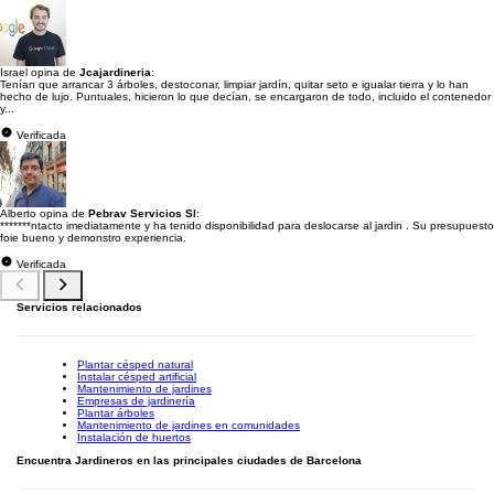
Israel opina de
Jcajardineria
:
Tenían que arrancar 3 árboles, destoconar, limpiar jardín, quitar seto e igualar tierra y lo han
hecho de lujo. Puntuales, hicieron lo que decían, se encargaron de todo, incluido el contenedor
y...
Verificada
Alberto opina de
Pebrav Servicios Sl
:
*******ntacto imediatamente y ha tenido disponibilidad para deslocarse al jardin . Su presupuesto
foie bueno y demonstro experiencia.
Verificada
Servicios relacionados
Plantar césped natural
Instalar césped artificial
Mantenimiento de jardines
Empresas de jardinería
Plantar árboles
Mantenimiento de jardines en comunidades
Instalación de huertos
Encuentra Jardineros en las principales ciudades de Barcelona