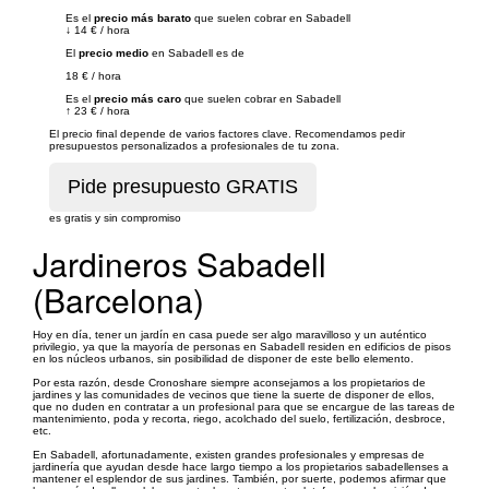
Es el
precio más barato
que suelen cobrar en Sabadell
↓
14 €
/
hora
El
precio medio
en Sabadell es de
18 €
/
hora
Es el
precio más caro
que suelen cobrar en Sabadell
↑
23 €
/
hora
El precio final depende de varios factores clave. Recomendamos pedir
presupuestos personalizados a profesionales de tu zona.
es gratis y sin compromiso
Jardineros Sabadell
(Barcelona)
Hoy en día, tener un jardín en casa puede ser algo maravilloso y un auténtico
privilegio, ya que la mayoría de personas en Sabadell residen en edificios de pisos
en los núcleos urbanos, sin posibilidad de disponer de este bello elemento.
Por esta razón, desde Cronoshare siempre aconsejamos a los propietarios de
jardines y las comunidades de vecinos que tiene la suerte de disponer de ellos,
que no duden en contratar a un profesional para que se encargue de las tareas de
mantenimiento, poda y recorta, riego, acolchado del suelo, fertilización, desbroce,
etc.
En Sabadell, afortunadamente, existen grandes profesionales y empresas de
jardinería que ayudan desde hace largo tiempo a los propietarios sabadellenses a
mantener el esplendor de sus jardines. También, por suerte, podemos afirmar que