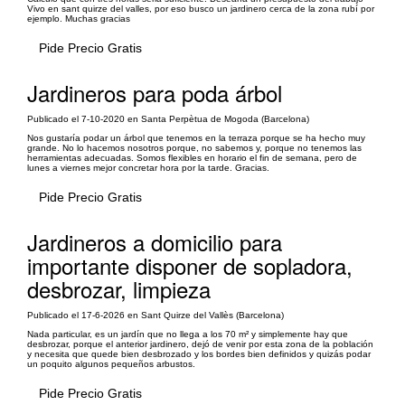
Vivo en sant quirze del valles, por eso busco un jardinero cerca de la zona rubí por
ejemplo. Muchas gracias
Pide Precio Gratis
Jardineros para poda árbol
Publicado el 7-10-2020 en Santa Perpètua de Mogoda (Barcelona)
Nos gustaría podar un árbol que tenemos en la terraza porque se ha hecho muy
grande. No lo hacemos nosotros porque, no sabemos y, porque no tenemos las
herramientas adecuadas. Somos flexibles en horario el fin de semana, pero de
lunes a viernes mejor concretar hora por la tarde. Gracias.
Pide Precio Gratis
Jardineros a domicilio para
importante disponer de sopladora,
desbrozar, limpieza
Publicado el 17-6-2026 en Sant Quirze del Vallès (Barcelona)
Nada particular, es un jardín que no llega a los 70 m² y simplemente hay que
desbrozar, porque el anterior jardinero, dejó de venir por esta zona de la población
y necesita que quede bien desbrozado y los bordes bien definidos y quizás podar
un poquito algunos pequeños arbustos.
Pide Precio Gratis