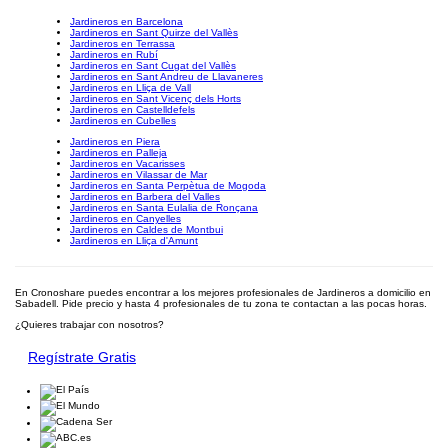
Jardineros en Barcelona
Jardineros en Sant Quirze del Vallès
Jardineros en Terrassa
Jardineros en Rubí
Jardineros en Sant Cugat del Vallès
Jardineros en Sant Andreu de Llavaneres
Jardineros en Lliça de Vall
Jardineros en Sant Vicenç dels Horts
Jardineros en Castelldefels
Jardineros en Cubelles
Jardineros en Piera
Jardineros en Palleja
Jardineros en Vacarisses
Jardineros en Vilassar de Mar
Jardineros en Santa Perpètua de Mogoda
Jardineros en Barbera del Valles
Jardineros en Santa Eulalia de Ronçana
Jardineros en Canyelles
Jardineros en Caldes de Montbui
Jardineros en Lliça d'Amunt
En Cronoshare puedes encontrar a los mejores profesionales de Jardineros a domicilio en
Sabadell. Pide precio y hasta 4 profesionales de tu zona te contactan a las pocas horas.
¿Quieres trabajar con nosotros?
Regístrate Gratis