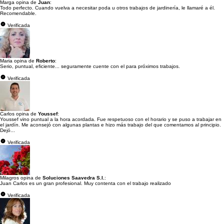
Marga opina de
Juan
:
Todo perfecto. Cuando vuelva a necesitar poda u otros trabajos de jardinería, le llamaré a él.
Recomendable.
Verificada
Maria opina de
Roberto
:
Serio, puntual, eficiente... seguramente cuente con el para próximos trabajos.
Verificada
Carlos opina de
Youssef
:
Youssef vino puntual a la hora acordada. Fue respetuoso con el horario y se puso a trabajar en
el jardín. Me aconsejó con algunas plantas e hizo más trabajo del que comentamos al principio.
Dejó...
Verificada
Milagros opina de
Soluciones Saavedra S.l.
:
Juan Carlos es un gran profesional. Muy contenta con el trabajo realizado
Verificada