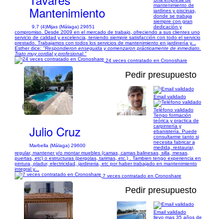
mantenimiento de
Mantenimiento
jardines y piscinas,
donde se trabaja
siempre con gran
9,7 (4)
Mijas (Málaga) 29651
dedicación y
compromiso. Desde 2009 en el mercado de trabajo, ofreciendo a sus clientes uno
servicio de calidad y excelencia, teniendo siempre satisfacción con todo el servicio
prestado. Trabajamos con todos los servicios de mantenimiento en jardinería y...
Esther dice:
"Respondieron enseguida y comenzaron prácticamente de inmediato.
Trato muy cordial y profesional."
24 veces contratado en Cronoshare
Pedir presupuesto
Email validado
1/4
Teléfono validado
Tengo formación
teórica y practica de
Julio Cruz
carpintería y
ebanistería. Puede
consultarme tanto si
necesita fabricar a
Marbella (Málaga) 29600
medida, restaurar,
regular, mantener y/o montar muebles (camas, camas balinesas, silla, mesas,
puertas, etc) o estructuras (pergolas, tarimas, etc.) . Tambien tengo experiencia en
pintura, pladur, electricidad, jardineria, etc por haber trabajado en mantenimiento
integral y...
7 veces contratado en Cronoshare
Pedir presupuesto
Email validado
llevo mas 35 años de