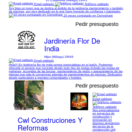
10 (1)
Marbella (Málaga) 29601
Email validado
Teléfono validado
Soy blas un joven que se dedica al ámbito de la jardinería mantenimiento y también
de piscinas, soy muy dedicado en lo que hago honesto de confianza y trabajador.
10 veces contratado en Cronoshare
Pedir presupuesto
Jardinería Flor De
India
Mijas (Málaga) 29649
Email validado
Hola!!! En jardinería flor de india somos especialistas en el jardín. Podremos
ofrecerle el servicio que necesite desde todo tipo de podas incluido las podas de
palmeras, recogidas de las brozas, mantenimiento de jardín y asesoramiento de las
plantas que más le convengan además de mantenimientos de piscinas. Dedicados
desde particulares a grandes comunidades y hoteles.
Pedir presupuesto
Email validado
1/7
Teléfono validado
Nos especializamos
en proyectos de
Cwl Construciones Y
construcción y
renovación en
diversos segmentos
Reformas
del sector de la
construcción civil,