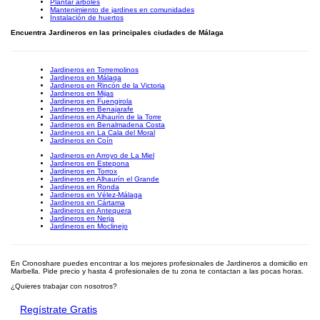
Plantar árboles
Mantenimiento de jardines en comunidades
Instalación de huertos
Encuentra Jardineros en las principales ciudades de Málaga
Jardineros en Torremolinos
Jardineros en Málaga
Jardineros en Rincón de la Victoria
Jardineros en Mijas
Jardineros en Fuengirola
Jardineros en Benajarafe
Jardineros en Alhaurín de la Torre
Jardineros en Benalmadena Costa
Jardineros en La Cala del Moral
Jardineros en Coín
Jardineros en Arroyo de La Miel
Jardineros en Estepona
Jardineros en Torrox
Jardineros en Alhaurín el Grande
Jardineros en Ronda
Jardineros en Vélez-Málaga
Jardineros en Cártama
Jardineros en Antequera
Jardineros en Nerja
Jardineros en Moclinejo
En Cronoshare puedes encontrar a los mejores profesionales de Jardineros a domicilio en
Marbella. Pide precio y hasta 4 profesionales de tu zona te contactan a las pocas horas.
¿Quieres trabajar con nosotros?
Regístrate Gratis