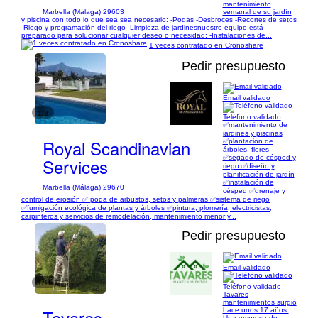
mantenimiento
Marbella (Málaga) 29603
semanal de su jardín
y piscina con todo lo que sea sea necesario: -Podas -Desbroces -Recortes de setos
-Riego y programación del riego -Limpieza de jardines ​​nuestro equipo está
preparado para solucionar cualquier deseo o necesidad: -Instalaciones de...
1 veces contratado en Cronoshare
Pedir presupuesto
Email validado
1/8
Teléfono validado
✅mantenimiento de
jardines y piscinas
Royal Scandinavian
✅plantación de
árboles, flores
✅segado de césped y
Services
riego ✅diseño y
planificación de jardín
✅instalación de
Marbella (Málaga) 29670
césped ✅drenaje y
control de erosión ✅ poda de arbustos, setos y palmeras ✅sistema de riego
✅fumigación ecológica de plantas y árboles ✅pintura, plomería, electricistas,
carpinteros y servicios de remodelación, mantenimiento menor y...
Pedir presupuesto
Email validado
1/11
Teléfono validado
Tavares
mantenimientos surgió
Tavares
hace unos 17 años.
Una empresa de