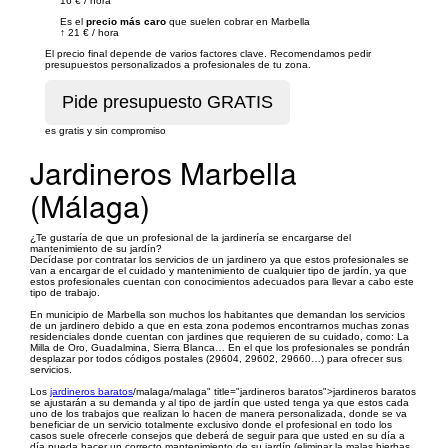
16 €
/
hora
Es el
precio más caro
que suelen cobrar en Marbella
↑
21 €
/
hora
El precio final depende de varios factores clave. Recomendamos pedir
presupuestos personalizados a profesionales de tu zona.
es gratis y sin compromiso
Jardineros Marbella
(Málaga)
¿Te gustaría de que un profesional de la jardinería se encargarse del
mantenimiento de su jardín?
Decídase por contratar los servicios de un jardinero ya que estos profesionales se
van a encargar de el cuidado y mantenimiento de cualquier tipo de jardín, ya que
estos profesionales cuentan con conocimientos adecuados para llevar a cabo este
tipo de trabajo.
En municipio de Marbella son muchos los habitantes que demandan los servicios
de un jardinero debido a que en esta zona podemos encontrarnos muchas zonas
residenciales donde cuentan con jardines que requieren de su cuidado, como: La
Milla de Oro, Guadalmina, Sierra Blanca… En el que los profesionales se pondrán
desplazar por todos códigos postales (29604, 29602, 29660…) para ofrecer sus
servicios.
Los
jardineros baratos
/malaga/malaga" title="jardineros baratos">jardineros baratos
se ajustarán a su demanda y al tipo de jardín que usted tenga ya que estos cada
uno de los trabajos que realizan lo hacen de manera personalizada, donde se va
beneficiar de un servicio totalmente exclusivo donde el profesional en todo los
casos suele ofrecerle consejos que deberá de seguir para que usted en su día a
día pueda hacer un correcto mantenimiento de su jardín (eliminar la malas hierbas,