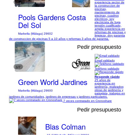
1/23
experiencia sector de
la construccion de
piscinas,
mantenimiento de
Pools Gardens Costa
piscinas, cuadros
electricos, soy
Del Sol
electricista de baja
tensión cualificado,
amplia experiencia en
reformas de piscinas y
Marbella (Málaga) 29602
limpieza, doy garantia
de construccion de piscinas 5 a 10 años y reformas 3 años de garantia.
Pedir presupuesto
Email validado
1/7
Teléfono validado
Responde rápido
Green World Jardines
25 años de
experiencia en
jardinería, realizados
obras de jardinería y
Marbella (Málaga) 29600
paisajista, trabajos en
jardines de comunidades, jardines de empresas y jardines particulares.
7 veces contratado en Cronoshare
Pedir presupuesto
Blas Colman