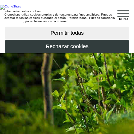
Información sobre cookies
Cronoshare utiliza cookies propias y de terceros para fines analíticos. Puedes
aceptar todas las cookies pulsando el botón “Permitir todas”. Puedes cambiar la
MENU
configuración
, y/o rechazar, así como obtener
más información
.