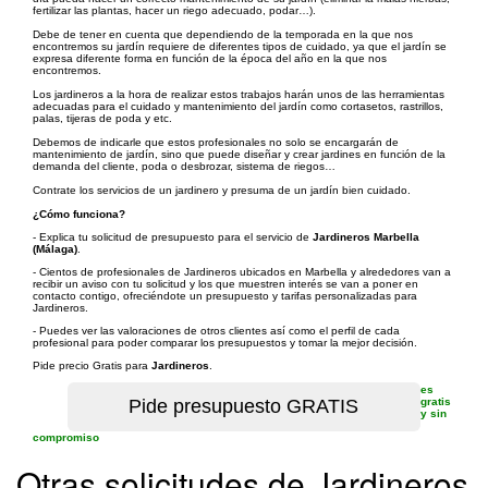
fertilizar las plantas, hacer un riego adecuado, podar…).
Debe de tener en cuenta que dependiendo de la temporada en la que nos
encontremos su jardín requiere de diferentes tipos de cuidado, ya que el jardín se
expresa diferente forma en función de la época del año en la que nos
encontremos.
Los jardineros a la hora de realizar estos trabajos harán unos de las herramientas
adecuadas para el cuidado y mantenimiento del jardín como cortasetos, rastrillos,
palas, tijeras de poda y etc.
Debemos de indicarle que estos profesionales no solo se encargarán de
mantenimiento de jardín, sino que puede diseñar y crear jardines en función de la
demanda del cliente, poda o desbrozar, sistema de riegos…
Contrate los servicios de un jardinero y presuma de un jardín bien cuidado.
¿Cómo funciona?
- Explica tu solicitud de presupuesto para el servicio de
Jardineros Marbella
(Málaga)
.
- Cientos de profesionales de Jardineros ubicados en Marbella y alrededores van a
recibir un aviso con tu solicitud y los que muestren interés se van a poner en
contacto contigo, ofreciéndote un presupuesto y tarifas personalizadas para
Jardineros.
- Puedes ver las valoraciones de otros clientes así como el perfil de cada
profesional para poder comparar los presupuestos y tomar la mejor decisión.
Pide precio Gratis para
Jardineros
.
es
gratis
y sin
compromiso
Otras solicitudes de Jardineros