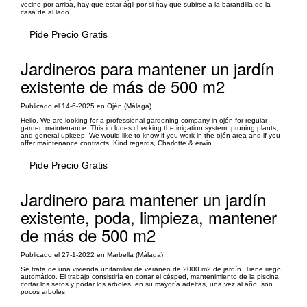
vecino por arriba, hay que estar ágil por si hay que subirse a la barandilla de la
casa de al lado.
Pide Precio Gratis
Jardineros para mantener un jardín
existente de más de 500 m2
Publicado el 14-6-2025 en Ojén (Málaga)
Hello, We are looking for a professional gardening company in ojén for regular
garden maintenance. This includes checking the irrigation system, pruning plants,
and general upkeep. We would like to know if you work in the ojén area and if you
offer maintenance contracts. Kind regards, Charlotte & erwin
Pide Precio Gratis
Jardinero para mantener un jardín
existente, poda, limpieza, mantener
de más de 500 m2
Publicado el 27-1-2022 en Marbella (Málaga)
Se trata de una vivienda unifamiliar de veraneo de 2000 m2 de jardín. Tiene riego
automático. El trabajo consistiría en cortar el césped, mantenimiento de la piscina,
cortar los setos y podar los arboles, en su mayoría adelfas, una vez al año, son
pocos arboles