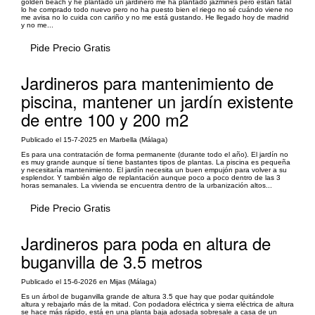
golden beach y he plantado un jardinero me ha plantado jazmines pero están fatal
lo he comprado todo nuevo pero no ha puesto bien el riego no sé cuándo viene no
me avisa no lo cuida con cariño y no me está gustando. He llegado hoy de madrid
y no me...
Pide Precio Gratis
Jardineros para mantenimiento de
piscina, mantener un jardín existente
de entre 100 y 200 m2
Publicado el 15-7-2025 en Marbella (Málaga)
Es para una contratación de forma permanente (durante todo el año). El jardín no
es muy grande aunque sí tiene bastantes tipos de plantas. La piscina es pequeña
y necesitaría mantenimiento. El jardín necesita un buen empujón para volver a su
esplendor. Y también algo de replantación aunque poco a poco dentro de las 3
horas semanales. La vivienda se encuentra dentro de la urbanización altos...
Pide Precio Gratis
Jardineros para poda en altura de
buganvilla de 3.5 metros
Publicado el 15-6-2026 en Mijas (Málaga)
Es un árbol de buganvilla grande de altura 3.5 que hay que podar quitándole
altura y rebajarlo más de la mitad. Con podadora eléctrica y sierra eléctrica de altura
se hace más rápido, está en una planta baja adosada sobresale a casa de un