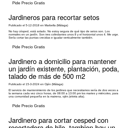
Pide Precio Gratis
Jardineros para recortar setos
Publicado el 5-12-2018 en Marbella (Málaga)
No hay césped, está solado. No estoy segura de qué tipo de setos son. Los
normales en un jardín. Son tres colindantes unos 8 y el horizontal unos 4. Me urge.
Sería cortar las puntas crecidas e igualar verticalmente también.
Pide Precio Gratis
Jardinero a domicilio para mantener
un jardín existente, plantación, poda,
talado de más de 500 m2
Publicado el 15-3-2024 en Ojén (Málaga)
El servicio de mantenimiento de los jardines que necesitamos sería de dos veces a
la semana cada vez cinco horas, de 08:00 a 13:00 pm los martes y miércoles, para
una comunidad pequeña en la mairena, ojén.(elviria alta).
Pide Precio Gratis
Jardinero para cortar cesped con
recortadora de hilo, tambien hay un