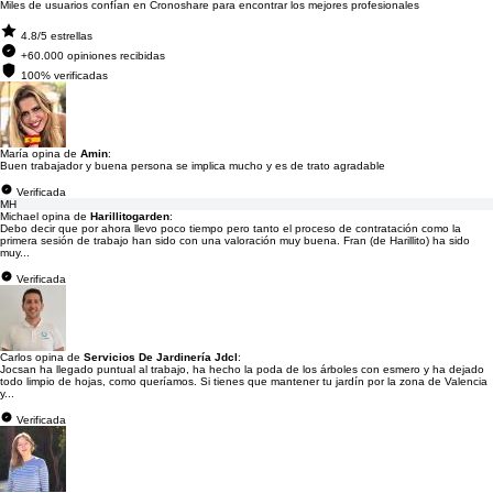
Miles de usuarios confían en Cronoshare para encontrar los mejores profesionales
4.8/5 estrellas
+60.000 opiniones recibidas
100% verificadas
María opina de
Amin
:
Buen trabajador y buena persona se implica mucho y es de trato agradable
Verificada
MH
Michael opina de
Harillitogarden
:
Debo decir que por ahora llevo poco tiempo pero tanto el proceso de contratación como la
primera sesión de trabajo han sido con una valoración muy buena. Fran (de Harillito) ha sido
muy...
Verificada
Carlos opina de
Servicios De Jardinería Jdcl
:
Jocsan ha llegado puntual al trabajo, ha hecho la poda de los árboles con esmero y ha dejado
todo limpio de hojas, como queríamos. Si tienes que mantener tu jardín por la zona de Valencia
y...
Verificada