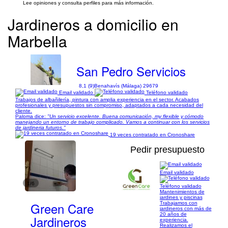
Lee opiniones y consulta perfiles para más información.
Jardineros a domicilio en
Marbella
San Pedro Servicios
8,1 (9)
Benahavís (Málaga) 29679
Email validado
Teléfono validado
Trabajos de albañilería, pintura con amplia experiencia en el sector. Acabados
profesionales y presupuestos sin compromiso, adaptados a cada necesidad del
cliente.
Paloma dice:
"Un servicio excelente. Buena comunicación, my flexible y cómodo
manejando un entorno de trabajo complicado. Vamos a continuar con los servicios
de jardineria futuros."
19 veces contratado en Cronoshare
Pedir presupuesto
Email validado
1/6
Teléfono validado
Mantenimientos de
jardines y piscinas
Green Care
Trabajamos con
jardineros con más de
20 años de
Jardineros
experiencia.
Realizamos el