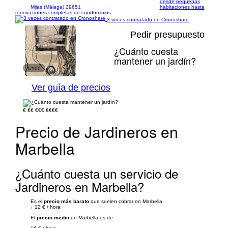
desde pequeñas
Mijas (Málaga) 29651
habitaciones hasta
renovaciones completas de condominios.
3 veces contratado en Cronoshare
Pedir presupuesto
¿Cuánto cuesta
mantener un jardín?
1/100
Ver guía de precios
€
€€
€€€
€€€€
Precio de Jardineros en
Marbella
¿Cuánto cuesta un servicio de
Jardineros en Marbella?
Es el
precio más barato
que suelen cobrar en Marbella
↓
12 €
/
hora
El
precio medio
en Marbella es de