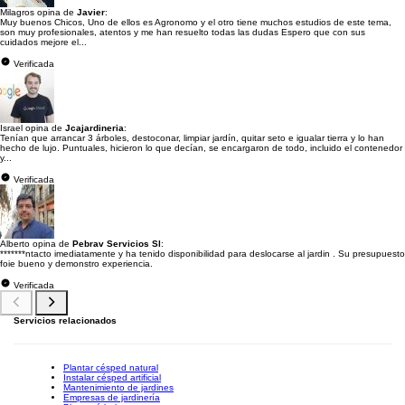
Milagros opina de
Javier
:
Muy buenos Chicos, Uno de ellos es Agronomo y el otro tiene muchos estudios de este tema,
son muy profesionales, atentos y me han resuelto todas las dudas Espero que con sus
cuidados mejore el...
Verificada
Israel opina de
Jcajardineria
:
Tenían que arrancar 3 árboles, destoconar, limpiar jardín, quitar seto e igualar tierra y lo han
hecho de lujo. Puntuales, hicieron lo que decían, se encargaron de todo, incluido el contenedor
y...
Verificada
Alberto opina de
Pebrav Servicios Sl
:
*******ntacto imediatamente y ha tenido disponibilidad para deslocarse al jardin . Su presupuesto
foie bueno y demonstro experiencia.
Verificada
Servicios relacionados
Plantar césped natural
Instalar césped artificial
Mantenimiento de jardines
Empresas de jardinería