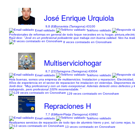
José Enrique Urquiola
9,8 (6)
Bonavista (Tarragona) 43100
Email validado
Teléfono validado
Profesionales de reformas en general de todo loque necesites en tu hogar, pintura,electric
Raúl dice:
"José es un profesional polivalente que trabaja con buena calidad. Nos ha rea
8 veces contratado en Cronoshare
Multiserviciohogar
8,7 (22)
Tarragona (Tarragona) 43004
Email validado
Teléfono validado
Hola buenas, somos una empresa de multiservicios. Instalacion y reparacion. Electricidad, f
Años de esperiencia en el sector de reparacion he intalacion en viviendas. Disponemos de c
Jordi dice:
"Muy profesional y con un trato excepcional. Además detectó otros defectos y
trabajando, pero profesional 100% recomendable. "
129 veces contratado en Cronoshare
Repraciones H
7,7 (6)
Miami-Platja (Tarragona) 43892
Email validado
Teléfono validado
Realizamos servicios de reparación de todo tipo de aluminio hierro y pvc. tal como rejas, 
13 veces contratado en Cronoshare