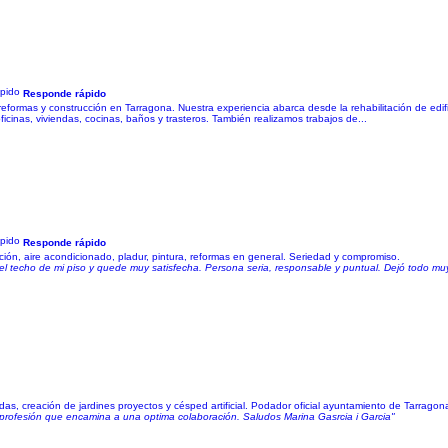
Responde rápido
formas y construcción en Tarragona. Nuestra experiencia abarca desde la rehabilitación de edifi
icinas, viviendas, cocinas, baños y trasteros. También realizamos trabajos de...
Responde rápido
ción, aire acondicionado, pladur, pintura, reformas en general. Seriedad y compromiso.
el techo de mi piso y quede muy satisfecha. Persona seria, responsable y puntual. Dejó todo muy li
s, creación de jardines proyectos y césped artificial. Podador oficial ayuntamiento de Tarragon
profesión que encamina a una optima colaboración. Saludos Marina Gasrcia i Garcia"