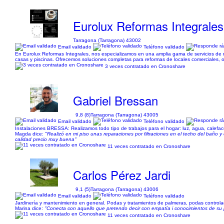
Eurolux Reformas Integrales
Tarragona (Tarragona) 43002
Email validado
Teléfono validado
En Eurolux Reformas Integrales, nos especializamos en una amplia gama de servicios de re
casas y piscinas. Ofrecemos soluciones completas para reformas de locales comerciales, of
3 veces contratado en Cronoshare
Gabriel Bressan
9,8 (8)
Tarragona (Tarragona) 43005
Email validado
Teléfono validado
Instalaciones BRESSA: Realizamos todo tipo de trabajos para el hogar: luz, agua, calefac
Magda dice:
"Realizó en mi piso unas reparaciones por filtraciones en el techo del baño y 
calidad precio muy buena"
11 veces contratado en Cronoshare
Carlos Pérez Jardi
9,1 (5)
Tarragona (Tarragona) 43006
Email validado
Teléfono validado
Jardinería y mantenimiento en general. Podas y tratamientos de palmeras, podas controlada
Marina dice:
"Conecta con aquello que pretendo decir con empatía i conocimientos de su 
11 veces contratado en Cronoshare