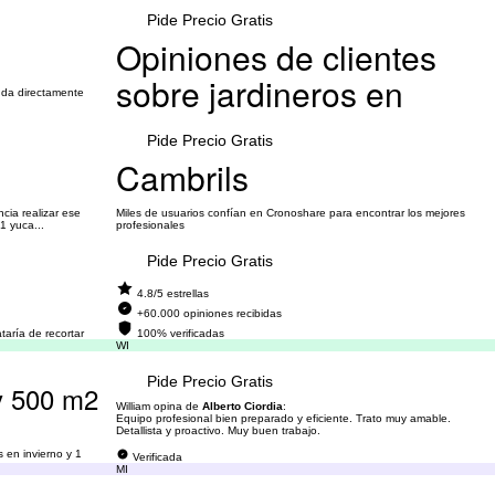
Pide Precio Gratis
Opiniones de clientes
sobre jardineros en
inda directamente
Pide Precio Gratis
Cambrils
cia realizar ese
Miles de usuarios confían en Cronoshare para encontrar los mejores
1 yuca...
profesionales
Pide Precio Gratis
4.8/5 estrellas
+60.000 opiniones recibidas
taría de recortar
100% verificadas
has...
WI
Pide Precio Gratis
 y 500 m2
William opina de
Alberto Ciordia
:
Equipo profesional bien preparado y eficiente. Trato muy amable.
Detallista y proactivo. Muy buen trabajo.
 en invierno y 1
Verificada
MI