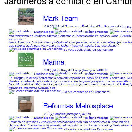
Jardineros a domicilio en Cambr
Mark Team
9,6 (4)
| Cam
Email validado
Teléfono validado
Mantenimiento de Jardines además Cortamos y Podamos arboles, setos y vallas. Servicio
idioma mas
María José dice:
"Ha sido buen profesional y competente, tanto él como el equipo que l
que esperar nada para concretar una fecha y hacer el trabajo. Los recomiendo."
15 veces contratado en Cronoshare
Marina
9,8 (3)
Mont-Roig del Camp (Tarragona) 43300
Email validado
Teléfono validado
En Trilogía Floral nos dedicamos a convertir espacios en oasis de belleza y serenidad. Nu
clientes, añadiendo valor estético y funcional a sus hogares y espacios comerciales. Aten
Juan Manuel dice:
"Buenos días, gracias a vuestra página hemos encontrado al Sr.Pep ( j
mucho de encontrar. Gracias, Pep."
8 veces contratado en Cronoshare
Reformas Melrosplace
8,7 (7)
Cambrils (Tarragona) 43850
Email validado
Teléfono validado
Empresa de reformas y construcciones hacemos todo tipo de servicios a buenos precios.
Samuel dice:
"Excelente cumplimiento del contrato con un trabajo iniciado y finalizado e
21 veces contratado en Cronoshare