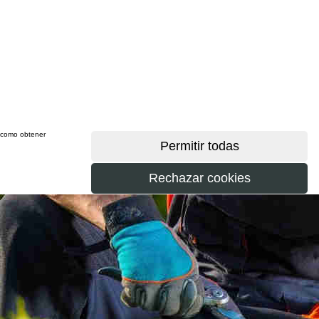
sí como obtener
más