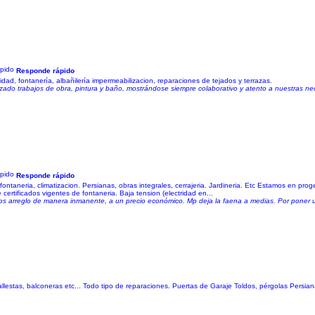
Responde rápido
idad, fontanería, albañilería impermeabilizacion, reparaciones de tejados y terrazas.
lizado trabajos de obra, pintura y baño, mostrándose siempre colaborativo y atento a nuestras n
Responde rápido
ontaneria, climatizacion. Persianas, obras integrales, cerrajeria. Jardineria. Etc Estamos en prog
ertificados vigentes de fontaneria. Baja tension (electridad en...
 los arreglo de manera inmanente, a un precio económico. Mp deja la faena a medias. Por poner
ballestas, balconeras etc... Todo tipo de reparaciones. Puertas de Garaje Toldos, pérgolas Persia