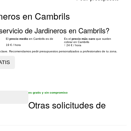
ineros en Cambrils
ervicio de Jardineros en Cambrils?
El
precio medio
en Cambrils es de
Es el
precio más caro
que suelen
cobrar en Cambrils
19 €
/
hora
↑
24 €
/
hora
es clave. Recomendamos pedir presupuestos personalizados a profesionales de tu zona.
es gratis y sin compromiso
Otras solicitudes de