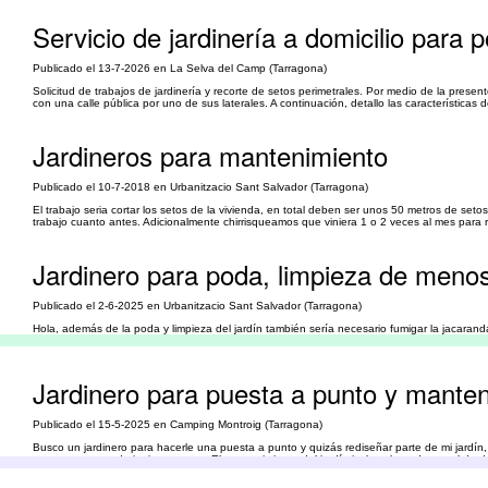
Servicio de jardinería a domicilio para 
Publicado el 13-7-2026 en La Selva del Camp (Tarragona)
Solicitud de trabajos de jardinería y recorte de setos perimetrales. Por medio de la present
con una calle pública por uno de sus laterales. A continuación, detallo las características
Jardineros para mantenimiento
Publicado el 10-7-2018 en Urbanitzacio Sant Salvador (Tarragona)
El trabajo seria cortar los setos de la vivienda, en total deben ser unos 50 metros de se
trabajo cuanto antes. Adicionalmente chirrisqueamos que viniera 1 o 2 veces al mes para r
Jardinero para poda, limpieza de meno
Publicado el 2-6-2025 en Urbanitzacio Sant Salvador (Tarragona)
Hola, además de la poda y limpieza del jardín también sería necesario fumigar la jacarand
arbustos, hiedra, yuca y palmera cica con el fin de dejar el jardín más arreglado. No obst
Jardinero para puesta a punto y manten
Publicado el 15-5-2025 en Camping Montroig (Tarragona)
Busco un jardinero para hacerle una puesta a punto y quizás rediseñar parte de mi jardín, 
vez por semana de junio a agosto. El mantenimiento del jardín incluye la poda anual de do