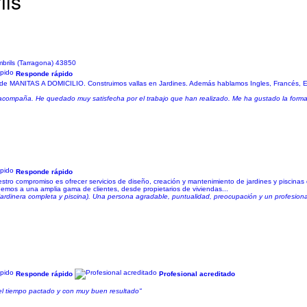
ils
brils (Tarragona) 43850
Responde rápido
 de MANITAS A DOMICILIO. Construimos vallas en Jardines. Además hablamos Ingles, Francés, E
e acompaña. He quedado muy satisfecha por el trabajo que han realizado. Me ha gustado la form
Responde rápido
estro compromiso es ofrecer servicios de diseño, creación y mantenimiento de jardines y piscina
demos a una amplia gama de clientes, desde propietarios de viviendas...
ardinera completa y piscina). Una persona agradable, puntualidad, preocupación y un profesiona
Responde rápido
Profesional acreditado
n el tiempo pactado y con muy buen resultado"