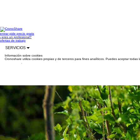
entrar
pide precio gratis
¿eres un profesional?
ofertas de trabajo
SERVICIOS
Información sobre cookies
Cronoshare utiliza cookies propias y de terceros para fines analíticos. Puedes aceptar todas 
información
.