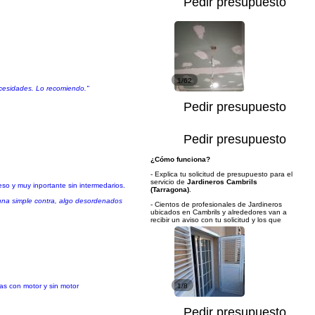
Pedir presupuesto
1/62
ecesidades. Lo recomiendo."
Pedir presupuesto
Pedir presupuesto
¿Cómo funciona?
- Explica tu solicitud de presupuesto para el
servicio de
Jardineros Cambrils
eso y muy inportante sin intermedarios.
(Tarragona)
.
 una simple contra, algo desordenados
- Cientos de profesionales de Jardineros
ubicados en Cambrils y alrededores van a
recibir un aviso con tu solicitud y los que
nas con motor y sin motor
1/8
Pedir presupuesto