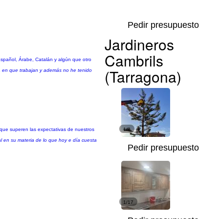
Pedir presupuesto
Jardineros
Cambrils
spañol, Árabe, Catalán y algún que otro
(Tarragona)
a en que trabajan y además no he tenido
s que superen las expectativas de nuestros
1/8
l en su materia de lo que hoy e día cuesta
Pedir presupuesto
1/17