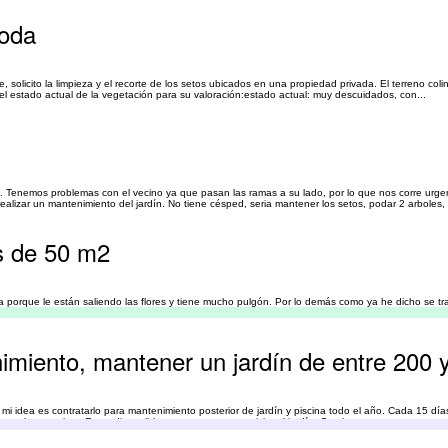
poda
e, solicito la limpieza y el recorte de los setos ubicados en una propiedad privada. El terreno col
 del estado actual de la vegetación para su valoración:estado actual: muy descuidados, con...
tos. Tenemos problemas con el vecino ya que pasan las ramas a su lado, por lo que nos corre urgen
ealizar un mantenimiento del jardín. No tiene césped, seria mantener los setos, podar 2 arboles, 
s de 50 m2
a porque le están saliendo las flores y tiene mucho pulgón. Por lo demás como ya he dicho se tra
ante me gustaría que vinieran antes a verlo y así hacer un presupuesto del trabajo necesario. Muc
imiento, mantener un jardín de entre 200
mi idea es contratarlo para mantenimiento posterior de jardín y piscina todo el año. Cada 15 días
s palmeras altas. Estoy disponible esta semana para visita al jardín. Gracias.