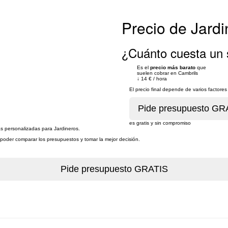
Precio de Jard
¿Cuánto cuesta un s
Es el
precio más barato
que
suelen cobrar en Cambrils
↓
14 €
/
hora
El precio final depende de varios factor
es gratis y sin compromiso
as personalizadas para Jardineros.
a poder comparar los presupuestos y tomar la mejor decisión.
)