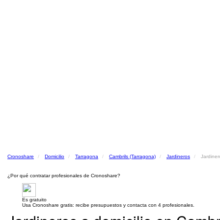
Cronoshare
Domicilio
Tarragona
Cambrils (Tarragona)
Jardineros
Jardiner
¿Por qué contratar profesionales de Cronoshare?
Es gratuito
Usa Cronoshare gratis: recibe presupuestos y contacta con 4 profesionales.