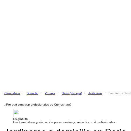
Cronoshare
Domicilio
Vizcaya
Derio (Vizcaya)
Jardineros
Jardineros Derio
¿Por qué contratar profesionales de Cronoshare?
Es gratuito
Usa Cronoshare gratis: recibe presupuestos y contacta con 4 profesionales.