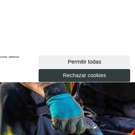
sí como obtener
más