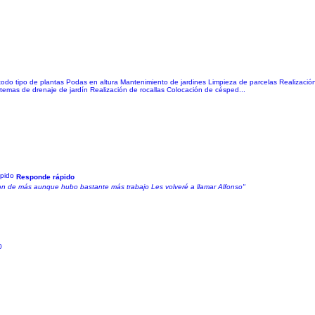
 todo tipo de plantas Podas en altura Mantenimiento de jardines Limpieza de parcelas Realizaci
temas de drenaje de jardín Realización de rocallas Colocación de césped...
Responde rápido
on de más aunque hubo bastante más trabajo Les volveré a llamar Alfonso"
0