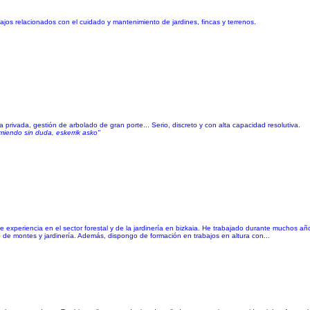
ajos relacionados con el cuidado y mantenimiento de jardines, fincas y terrenos.
ia privada, gestión de arbolado de gran porte... Serio, discreto y con alta capacidad resolutiva.
omiendo sin duda, eskerrik asko"
de experiencia en el sector forestal y de la jardinería en bizkaia. He trabajado durante muchos a
o de montes y jardinería. Además, dispongo de formación en trabajos en altura con...