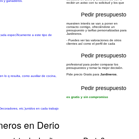
les y ganaderos.
recibir un aviso con tu solicitud y los que
Pedir presupuesto
muestren interés se van a poner en
contacto contigo, ofreciéndote un
presupuesto y tarifas personalizadas para
Jardineros.
icada específicamente a este tipo de
- Puedes ver las valoraciones de otros
clientes así como el perfil de cada
Pedir presupuesto
profesional para poder comparar los
presupuestos y tomar la mejor decisión.
Pide precio Gratis para
Jardineros
.
n lo q resulta, como auxiliar de cocina,
Pedir presupuesto
es gratis y sin compromiso
 Decoradores, etc.)unidos en cada trabajo
neros en Derio