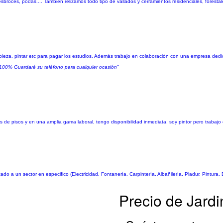
esbroces, podas.... Tambien relizamos todo tipo de vallados y cerramientos residenciales, foresta
limpieza, pintar etc para pagar los estudios. Además trabajo en colaboración con una empresa ded
 100% Guardaré su teléfono para cualquier ocasión"
de pisos y en una amplia gama laboral, tengo disponibilidad inmediata, soy pintor pero trabajo e
a un sector en especifico (Electricidad, Fontanería, Carpintería, Albañilería, Pladur, Pintura,
Precio de Jardi