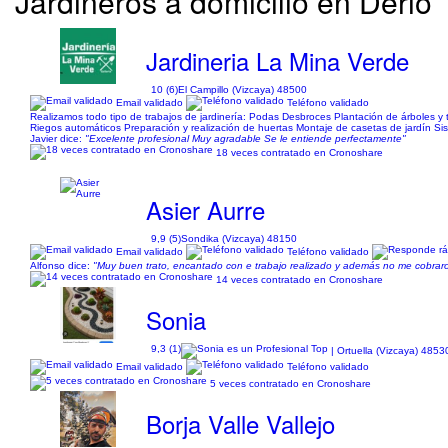
Jardineros a domicilio en Derio
Jardineria La Mina Verde
10 (6)
El Campillo (Vizcaya) 48500
Email validado
Teléfono validado
Realizamos todo tipo de trabajos de jardinería: Podas Desbroces Plantación de árboles y
Riegos automáticos Preparación y realización de huertas Montaje de casetas de jardín Sis
Javier dice:
"Excelente profesional Muy agradable Se le entiende perfectamente"
18 veces contratado en Cronoshare
Asier Aurre
9,9 (5)
Sondika (Vizcaya) 48150
Email validado
Teléfono validado
Alfonso dice:
"Muy buen trato, encantado con e trabajo realizado y además no me cobrar
14 veces contratado en Cronoshare
Sonia
9,3 (1)
| Ortuella (Vizcaya) 4853
Email validado
Teléfono validado
5 veces contratado en Cronoshare
Borja Valle Vallejo