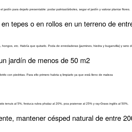
 jardín para dejarlo presentable: podar palntas/árboles, segar el jardín y valorar plantar flores.
en tepes o en rollos en un terreno de entr
 hongos, etc. Habría que quitarlo. Poda de enredaderas (jazmines, hiedra y buganvilla) y seto 
 un jardín de menos de 50 m2
irlo con piedritas. Para ello primero habria q limpiarlo ya que está lleno de maleza
is tenuis al 5%, festuca rubra phalaz al 20%, poa pratense al 25% y ray-Grass inglés al 50%,
tente, mantener césped natural de entre 20