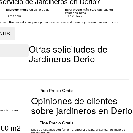
ervicio de Jardineros en Derio?
El
precio medio
en Derio es de
Es el
precio más caro
que suelen
cobrar en Derio
14 €
/
hora
↑
17 €
/
hora
es clave. Recomendamos pedir presupuestos personalizados a profesionales de tu zona.
Otras solicitudes de
Jardineros Derio
Pide Precio Gratis
Opiniones de clientes
sobre jardineros en Derio
y mantener un
Pide Precio Gratis
 100 m2
Miles de usuarios confían en Cronoshare para encontrar los mejores
profesionales