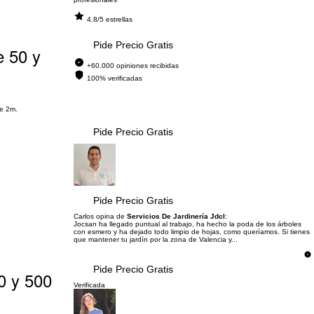
4.8/5 estrellas
Pide Precio Gratis
e 50 y
+60.000 opiniones recibidas
100% verificadas
de 2m.
Pide Precio Gratis
Pide Precio Gratis
Carlos opina de
Servicios De Jardinería Jdcl
:
Jocsan ha llegado puntual al trabajo, ha hecho la poda de los árboles
con esmero y ha dejado todo limpio de hojas, como queríamos. Si tienes
que mantener tu jardín por la zona de Valencia y...
Pide Precio Gratis
0 y 500
Verificada