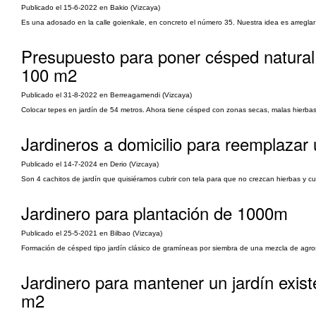
Publicado el 15-6-2022 en Bakio (Vizcaya)
Es una adosado en la calle goienkale, en concreto el número 35. Nuestra idea es arreglar el
Presupuesto para poner césped natural 
100 m2
Publicado el 31-8-2022 en Berreagamendi (Vizcaya)
Colocar tepes en jardín de 54 metros. Ahora tiene césped con zonas secas, malas hierbas,
Jardineros a domicilio para reemplazar
Publicado el 14-7-2024 en Derio (Vizcaya)
Son 4 cachitos de jardín que quisiéramos cubrir con tela para que no crezcan hierbas y cubr
Jardinero para plantación de 1000m
Publicado el 25-5-2021 en Bilbao (Vizcaya)
Formación de césped tipo jardín clásico de gramíneas por siembra de una mezcla de agrost
Jardinero para mantener un jardín exis
m2