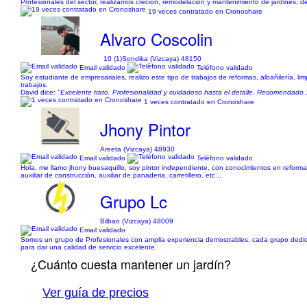
Profesionales del sector, realizamos creción, remodelación y mantenimiento de jardines, d
19 veces contratado en Cronoshare
Alvaro Coscolin
10 (1)
Sondika (Vizcaya) 48150
Email validado
Teléfono validado
Soy estudiante de empresariales, realizo este tipo de trabajos de reformas, albañilería, 
trabajos.
David dice:
"Excelente trato. Profesionalidad y cuidadoso hasta el detalle. Recomendado
1 veces contratado en Cronoshare
Jhony Pintor
Areeta (Vizcaya) 48930
Email validado
Teléfono validado
Hola, me llamo jhony buesaquillo, soy pintor independiente, con conocimientos en reformas 
auxiliar de construcciòn, auxiliar de panaderia, carretillero, etc...
Grupo Lc
Bilbao (Vizcaya) 48009
Email validado
Somos un grupo de Profesionales con amplia experiencia demostrables, cada grupo dedicado 
para dar una calidad de servicio excelente.
¿Cuánto cuesta mantener un jardín?
Ver guía de precios