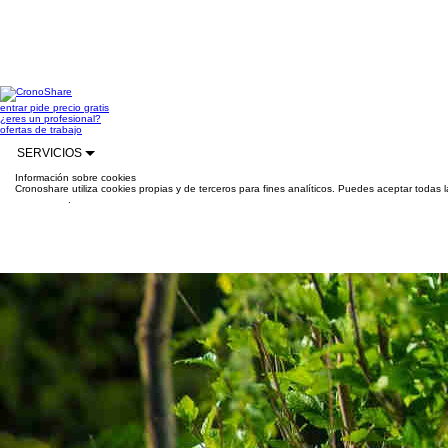
entrar
pide precio gratis
¿eres un profesional?
ofertas de trabajo
SERVICIOS
Información sobre cookies
Cronoshare utiliza cookies propias y de terceros para fines analíticos. Puedes aceptar todas 
información
.