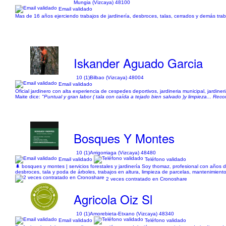
Mungia (Vizcaya) 48100
Email validado
Mas de 16 años ejerciendo trabajos de jardinería, desbroces, talas, cerrados y demás trab
Iskander Aguado Garcia
10 (1)
Bilbao (Vizcaya) 48004
Email validado
Oficial jardinero con alta experiencia de cespedes deportivos, jardineria municipal, jardiner
Maite dice:
"Puntual y gran labor ( tala con caída a tejado bien salvado )y limpieza... Rec
Bosques Y Montes
10 (1)
Arrigorriaga (Vizcaya) 48480
Email validado
Teléfono validado
🌲 bosques y montes | servicios forestales y jardinería Soy thomaz, profesional con años 
desbroces, tala y poda de árboles, trabajos en altura, limpieza de parcelas, mantenimient
2 veces contratado en Cronoshare
Agricola Oiz Sl
10 (1)
Amorebieta-Etxano (Vizcaya) 48340
Email validado
Teléfono validado