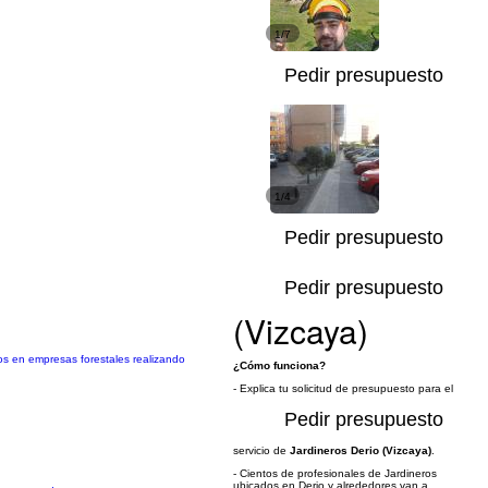
1/7
Pedir presupuesto
1/4
Pedir presupuesto
Pedir presupuesto
(Vizcaya)
ños en empresas forestales realizando
¿Cómo funciona?
- Explica tu solicitud de presupuesto para el
Pedir presupuesto
servicio de
Jardineros Derio (Vizcaya)
.
- Cientos de profesionales de Jardineros
ubicados en Derio y alrededores van a