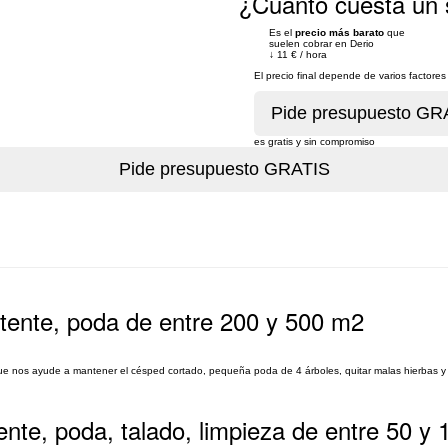
¿Cuánto cuesta un s
Es el
precio más barato
que
suelen cobrar en Derio
↓
11 €
/
hora
El precio final depende de varios factor
es gratis y sin compromiso
stente, poda de entre 200 y 500 m2
que nos ayude a mantener el césped cortado, pequeña poda de 4 árboles, quitar malas hierbas 
ente, poda, talado, limpieza de entre 50 y