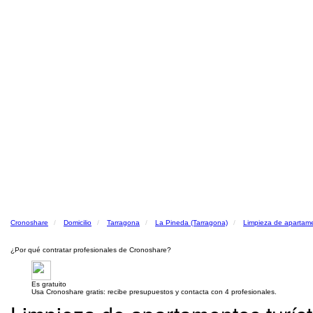
Cronoshare
Domicilio
Tarragona
La Pineda (Tarragona)
Limpieza de apartame
¿Por qué contratar profesionales de Cronoshare?
Es gratuito
Usa Cronoshare gratis: recibe presupuestos y contacta con 4 profesionales.