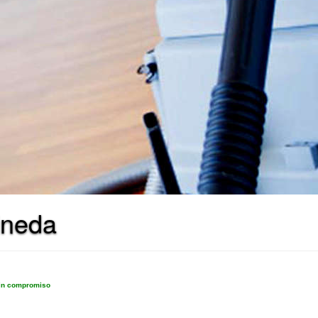
ineda
sin compromiso