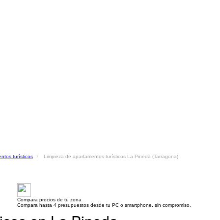
ntos turísticos
Limpieza de apartamentos turísticos La Pineda (Tarragona)
Compara precios de tu zona
Compara hasta 4 presupuestos desde tu PC o smartphone, sin compromiso.