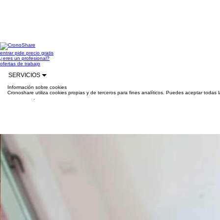
entrar
pide precio gratis
¿eres un profesional?
ofertas de trabajo
SERVICIOS
Información sobre cookies
Cronoshare utiliza cookies propias y de terceros para fines analíticos. Puedes aceptar todas 
información
.