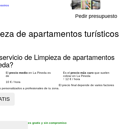
osotros
1/2
Pedir presupuesto
eza de apartamentos turísticos
servicio de Limpieza de apartamentos
neda?
El
precio medio
en La Pineda es
Es el
precio más caro
que suelen
de
cobrar en La Pineda
↑
12 €
/
hora
10 €
/
hora
El precio final depende de varios factores
personalizados a profesionales de tu zona.
es gratis y sin compromiso