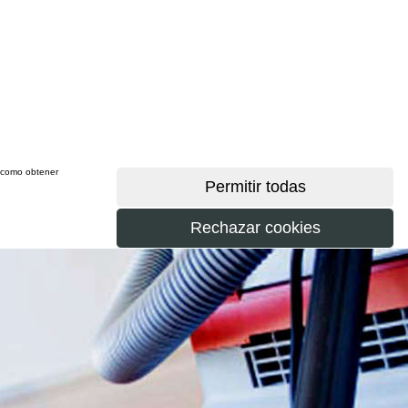
sí como obtener
más