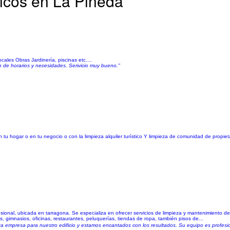
ticos en La Pineda
ales Obras Jardinería, piscinas etc....
 de horarios y necesidades. Serivicio muy bueno."
u hogar o en tu negocio o con la limpieza alquiler turístico Y limpieza de comunidad de propiet
sional, ubicada en tarragona. Se especializa en ofrecer servicios de limpieza y mantenimiento d
s, gimnasios, oficinas, restaurantes, peluquerías, tiendas de ropa, también pisos de...
a empresa para nuestro edificio y estamos encantados con los resultados. Su equipo es profesion