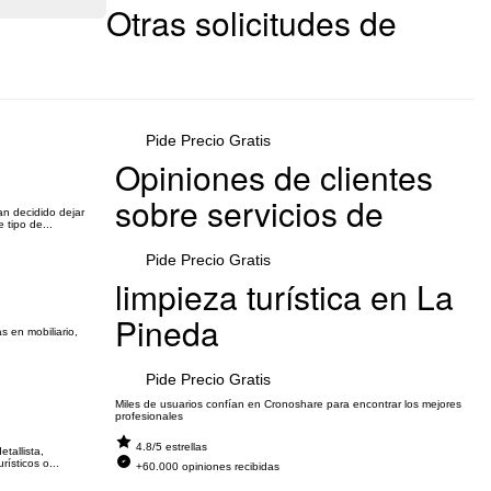
Otras solicitudes de
Pide Precio Gratis
Opiniones de clientes
sobre servicios de
an decidido dejar
 tipo de...
Pide Precio Gratis
limpieza turística en La
Pineda
s en mobiliario,
Pide Precio Gratis
Miles de usuarios confían en Cronoshare para encontrar los mejores
profesionales
4.8/5 estrellas
tallista,
ísticos o...
+60.000 opiniones recibidas