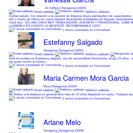
10 (1)
Reus (Tarragona) 43201
Email validado
Teléfono validado
Cordial saludo, Con relación a la vacante de limpieza deseo plantearles mis capacidade
año y medio de niñera en cuyos trabajos desempeñé actividades de fregado, desempolvado
Cinta dice:
"ES UNA CHICA MUY TRABAJADORA, DISCRETA Y PROFESIONAL. SABE M
LLAMARLA EN CUANTO LA NECESITE. RECOMENDABLE 100%"
1 veces contratado en Cronoshare
Estefanny Salgado
Tarragona (Tarragona) 43002
Email validado
Teléfono validado
Hola mi nombre es Estefanny salgado, soy de nacionalidad Hondureña, tengo 25 años , soy
me gusta mucho la música .
1 veces contratado en Cronoshare
Maria Carmen Mora Garcia
Reus (Tarragona) 43204
Email validado
Teléfono validado
Me dedico a la limpieza en general llevo mas de 10 años limpiando en varios. Trabajos s
2 veces contratado en Cronoshare
Arlane Melo
Tarragona (Tarragona) 43006