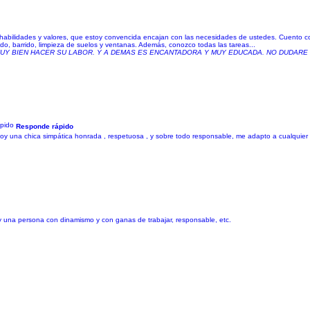
s, habilidades y valores, que estoy convencida encajan con las necesidades de ustedes. Cuento
, barrido, limpieza de suelos y ventanas. Además, conozco todas las tareas...
UY BIEN HACER SU LABOR. Y A DEMAS ES ENCANTADORA Y MUY EDUCADA. NO DUDARE 
Responde rápido
 una chica simpática honrada , respetuosa , y sobre todo responsable, me adapto a cualquier s
oy una persona con dinamismo y con ganas de trabajar, responsable, etc.