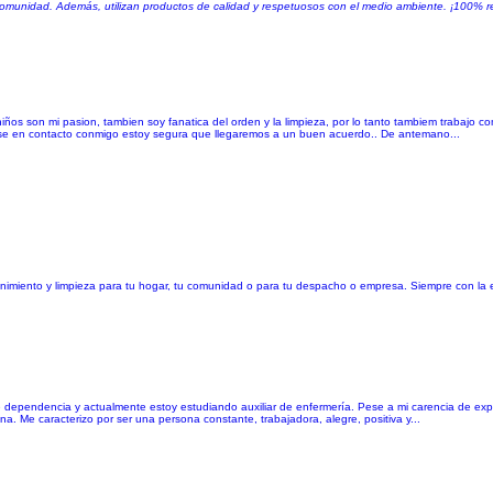
comunidad. Además, utilizan productos de calidad y respetuosos con el medio ambiente. ¡100% 
os son mi pasion, tambien soy fanatica del orden y la limpieza, por lo tanto tambiem trabajo co
se en contacto conmigo estoy segura que llegaremos a un buen acuerdo.. De antemano...
miento y limpieza para tu hogar, tu comunidad o para tu despacho o empresa. Siempre con la e
e dependencia y actualmente estoy estudiando auxiliar de enfermería. Pese a mi carencia de exp
na. Me caracterizo por ser una persona constante, trabajadora, alegre, positiva y...