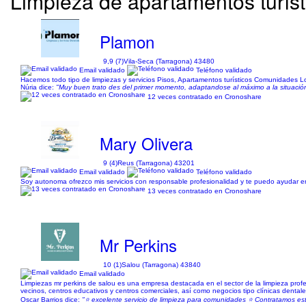
Limpieza de apartamentos turís
Plamon
9,9 (7)
Vila-Seca (Tarragona) 43480
Email validado
Teléfono validado
Hacemos todo tipo de limpiezas y servicios Pisos, Apartamentos turísticos Comunidades Loc
Núria dice:
"Muy buen trato des del primer momento, adaptandose al máximo a la situación
12 veces contratado en Cronoshare
Mary Olivera
9 (4)
Reus (Tarragona) 43201
Email validado
Teléfono validado
Soy autonoma ofrezco mis servicios con responsable profesionalidad y te puedo ayudar en t
13 veces contratado en Cronoshare
Mr Perkins
10 (1)
Salou (Tarragona) 43840
Email validado
Limpiezas mr perkins de salou es una empresa destacada en el sector de la limpieza profe
vecinos, centros educativos y centros comerciales, así como negocios tipo clínicas dentale
Oscar Barrios dice:
"⭐ excelente servicio de limpieza para comunidades ⭐ Contratamos est