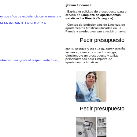
¿Cómo funciona?
- Explica tu solicitud de presupuesto para el
servicio de
Limpieza de apartamentos
 con dos años de experiencia como mesera y
turísticos La Pineda (Tarragona)
.
NI UN INSTANTE EN VOLVER A
- Cientos de profesionales de Limpieza de
apartamentos turísticos ubicados en La
Pineda y alrededores van a recibir un aviso
Pedir presupuesto
con tu solicitud y los que muestren interés
se van a poner en contacto contigo,
ofreciéndote un presupuesto y tarifas
personalizadas para Limpieza de
ituación, me gusta el respeto ante todo ,
apartamentos turísticos.
1/2
Pedir presupuesto