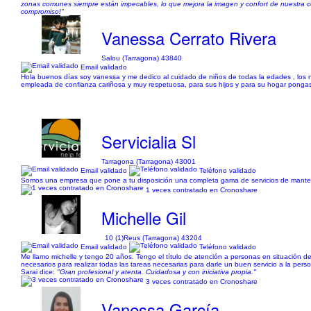
zonas comunes siempre están impecables, lo que mejora la imagen y confort de nuestra 
compromiso!"
Vanessa Cerrato Rivera
Salou (Tarragona) 43840
Email validado
Hola buenos días soy vanessa y me dedico al cuidado de niños de todas la edades , los niñ
empleada de confianza cariñosa y muy respetuosa, para sus hijos y para su hogar ponga
Servicialia Sl
Tarragona (Tarragona) 43001
Email validado
Teléfono validado
Somos una empresa que pone a tu disposición una completa gama de servicios de manteni
1 veces contratado en Cronoshare
Michelle Gil
10 (1)
Reus (Tarragona) 43204
Email validado
Teléfono validado
Me llamo michelle y tengo 20 años. Tengo el título de atención a personas en situación d
necesarios para realizar todas las tareas necesarias para darle un buen servicio a la perso
Sarai dice:
"Gran profesional y atenta. Cuidadosa y con iniciativa propia."
3 veces contratado en Cronoshare
Vanessa García