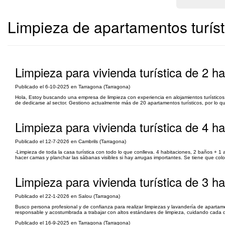
Limpieza de apartamentos turíst
Limpieza para vivienda turística de 2 h
Publicado el 6-10-2025 en Tarragona (Tarragona)
Hola, Estoy buscando una empresa de limpieza con experiencia en alojamientos turístico
de dedicarse al sector. Gestiono actualmente más de 20 apartamentos turísticos, por lo 
Limpieza para vivienda turística de 4 h
Publicado el 12-7-2026 en Cambrils (Tarragona)
-Limpieza de toda la casa turística con todo lo que conlleva. 4 habitaciones, 2 baños + 1 as
hacer camas y planchar las sábanas visibles si hay arrugas importantes. Se tiene que colo
Limpieza para vivienda turística de 3 h
Publicado el 22-1-2026 en Salou (Tarragona)
Busco persona profesional y de confianza para realizar limpiezas y lavandería de apartame
responsable y acostumbrada a trabajar con altos estándares de limpieza, cuidando cada det
Publicado el 16-9-2025 en Tarragona (Tarragona)