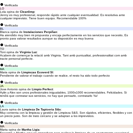
Verificada
LO
Lola opina de
Cleanlimp
:
Jenny es muy profesional, responde rápido ante cualquier eventualidad. Es resolutiva ante
cualquier imprevisto. Tiene buen equipo. Recomendable 100%
Verificada
BL
Blanca opina de
Instalaciones Perpiñan
:
Ha atendido muy bien mi propuesta y encaja perfectamente en los servicios que necesito, Es
pronto para valorar resultados aunque su disposición es muy buena
Verificada
TO
Toni opina de
Virginia Luz
:
Acabem de començar la relació amb Virginia. Tant amb puntualitat, professionalitat com amb
tracte personal perfecte.
Verificada
MA
Maria opina de
Limpiezas Ecoverd Sl
:
Pendiente de valorar el trabajo cuando se realice, el resto ha sido todo perfecto
Verificada
JA
Jose Antonio opina de
Limpio Perfect
:
Aylin y Alex son unos profesionales inigualables, 1000x1000 recomendables. Felicidades. Si
tenéis que contratar sus servicios, no hay que pensarlo, contratarlo Ya!
Verificada
LA
Laura opina de
Limpieza De Tapiceria S&s
:
Muy contenta con la limpieza y gestión de Limpieza S&S. Son rápidos, eficientes, flexibles y con
un precio justo. Son de trato cercano y se adaptan a los imprevistos.
Verificada
MA
Marta opina de
Martha Ligia
:
Encontré a Martha aqui en cronoshare para realizar la limpieza de un apartamento vacacional