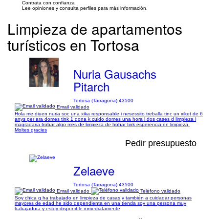
Contrata con confianza
Lee opiniones y consulta perfiles para más información.
Limpieza de apartamentos
turísticos en Tortosa
Nuria Gausachs
Pitarch
Tortosa (Tarragona) 43500
Email validado
Hola me diuen nuria soc una xika responsable i nesessito treballa tinc un xiket de 6
anys per ara domes tink 1 dona k cuido domes una hora i dos cases d limpieza i
magradaria trobar algo mes de limpieza de hohar tink esperencia en limpieza.
Moltes gracies
Pedir presupuesto
Zelaeve
Tortosa (Tarragona) 43500
Email validado
Teléfono validado
Soy chica q ha trabajado en limpieza de casas y también a cuidadar personas
mayores de edad he sido dependienta en una tienda soy una persona muy
trabajadora y estoy disponible inmediatamente