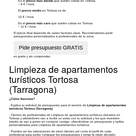
Es el
precio más barato
que suelen cobrar en Tortosa
↓
8 €
/
hora
El
precio medio
en Tortosa es de
10 €
/
hora
Es el
precio más caro
que suelen cobrar en Tortosa
↑
11 €
/
hora
El precio final depende de varios factores clave. Recomendamos pedir
presupuestos personalizados a profesionales de tu zona.
es gratis y sin compromiso
Limpieza de apartamentos
turísticos Tortosa
(Tarragona)
¿Cómo funciona?
- Explica tu solicitud de presupuesto para el servicio de
Limpieza de apartamentos
turísticos Tortosa (Tarragona)
.
- Cientos de profesionales de Limpieza de apartamentos turísticos ubicados en
Tortosa y alrededores van a recibir un aviso con tu solicitud y los que muestren
interés se van a poner en contacto contigo, ofreciéndote un presupuesto y tarifas
personalizadas para Limpieza de apartamentos turísticos.
- Puedes ver las valoraciones de otros clientes así como el perfil de cada
profesional para poder comparar los presupuestos y tomar la mejor decisión.