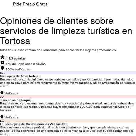
Pide Precio Gratis
Opiniones de clientes sobre
servicios de limpieza turística en
Tortosa
Miles de usuarios confían en Cronoshare para encontrar los mejores profesionales
4.8/5 estrellas
+60.000 opiniones recibidas
100% verificadas
MA
Maxi opina de
Atnet Neteja
:
Empresa súper confiable! Llevo varios trabajos con ellos y no los cambiaría por nada. Han sido
una pieza clave para mí emprendimiento durante mis vacaciones. No se arrepentirán de trabajar
con...
Verificada
JU
Juan opina de
Raquel
:
Raquel es muy profesional, tengo una vivienda vacacional y desde el primer dia de trabajo dejó
la casa perfecta. Es rápida y trabajadora, recomendable 100×100 para cualquier servicio de
limpieza...
Verificada
LO
Lourdes opina de
Construcciónes Zassari Sl
:
Gloria es una excelente profesional, en la que puedes confiar y que cumple siempre con su
trabajo. Se ha convertido en una persona de mi confianza total y se que puedo contar con ella
ante...