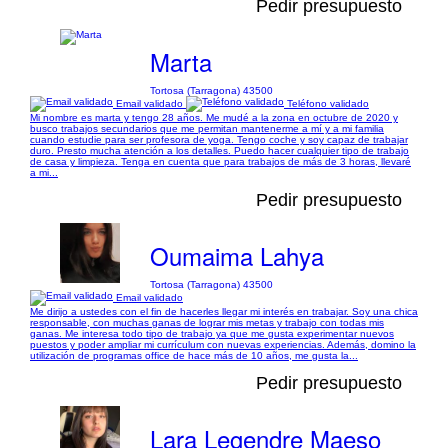
Pedir presupuesto
Marta
Tortosa (Tarragona) 43500
Email validado
Teléfono validado
Mi nombre es marta y tengo 28 años. Me mudé a la zona en octubre de 2020 y
busco trabajos secundarios que me permitan mantenerme a mí y a mi familia
cuando estudie para ser profesora de yoga. Tengo coche y soy capaz de trabajar
duro. Presto mucha atención a los detalles. Puedo hacer cualquier tipo de trabajo
de casa y limpieza. Tenga en cuenta que para trabajos de más de 3 horas, llevaré
a mi...
Pedir presupuesto
Oumaima Lahya
Tortosa (Tarragona) 43500
Email validado
Me dirijo a ustedes con el fin de hacerles llegar mi interés en trabajar. Soy una chica
responsable, con muchas ganas de lograr mis metas y trabajo con todas mis
ganas. Me interesa todo tipo de trabajo ya que me gusta experimentar nuevos
puestos y poder ampliar mi currículum con nuevas experiencias. Además, domino la
utilización de programas office de hace más de 10 años, me gusta la...
Pedir presupuesto
Lara Legendre Maeso