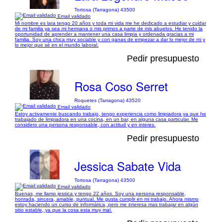
Tortosa (Tarragona) 43500
Email validado
Mi nombre es lara tengo 20 años y toda mi vida me he dedicado a estudiar y cuidar
de mi familia ya sea mi hermana o mis primos a parte de mis abuelos. He tenido la
oportunidad de aprender a mantener una casa limpia y ordenada gracias a mi
familia. Soy una chica muy sociable y con ganas de empezar a dar lo mejor de mi y
lo mejor que sé en el mundo laboral.
Pedir presupuesto
Rosa Coso Serret
Roquetes (Tarragona) 43520
Email validado
Estoy activamente buscando trabajo, tengo experiencia como limpiadora ya que he
trabajado de limpiadora en una cocina, en un bar, en alguna casa particular. Me
considero una persona responsable, con actitud y en interes.
Pedir presupuesto
Jessica Sabate Vida
Tortosa (Tarragona) 43500
Email validado
Buenas, me llamo jessica y tengo 22 años. Soy una persona responsable,
honrada, sincera, amable, puntual. Me gusta cumplir en mi trabajo. Ahora mismo
estoy haciendo un curso de informática, pero me interesa mas trabajar en algún
sitio estable, ya que la cosa esta muy mal.