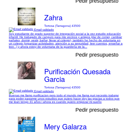
Pedir presupuesto
Zahra
Tortosa (Tarragona) 43500
Email validado
Soy estudiante de grado superior de integración social a la vez estudio educación
infantil. He trabajado de canguro para mis vecinos y amigos (dar de comer, cambiar
pañales, dormir, vestir, bañar, llevar al colegio), también he hecho de voluntaria en
un colegio (organizar actividades, atención a su seguridad, leer cuentos, enseñar a
leer...) y ahora estoy de voluntaria de la guardería de la...
Pedir presupuesto
Purificación Quesada
Garcia
Tortosa (Tarragona) 43500
Email validado
Buenas me llamo purificacion pero todo el mundo me llama puri necesito trabajar
para poder pagarme unos estudios que quiero hacer doy las gracias a todos que
me lean tengo 31 años i ahora es cuando quiero empezar mi sueño
Pedir presupuesto
Mery Galarza