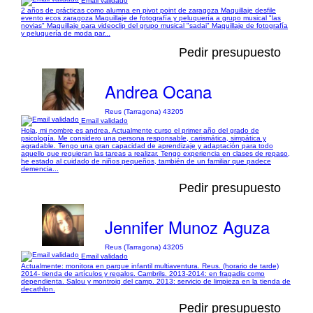
Email validado
2 años de prácticas como alumna en pivot point de zaragoza Maquillaje desfile
evento ecos zaragoza Maquillaje de fotografía y peluquería a grupo musical "las
novias" Maquillaje para videoclip del grupo musical "sadai" Maquillaje de fotografía
y peluquería de moda par...
Pedir presupuesto
Andrea Ocana
Reus (Tarragona) 43205
Email validado
Hola, mi nombre es andrea. Actualmente curso el primer año del grado de
psicología. Me considero una persona responsable, carismática, simpática y
agradable. Tengo una gran capacidad de aprendizaje y adaptación para todo
aquello que requieran las tareas a realizar. Tengo experiencia en clases de repaso,
he estado al cuidado de niños pequeños, también de un familiar que padece
demencia...
Pedir presupuesto
Jennifer Munoz Aguza
Reus (Tarragona) 43205
Email validado
Actualmente: monitora en parque infantil multiaventura. Reus. (horario de tarde)
2014- tienda de artículos y regalos. Cambrils. 2013-2014: en fragadis como
dependienta. Salou y montroig del camp. 2013: servicio de limpieza en la tienda de
decathlon.
Pedir presupuesto