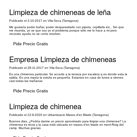
Limpieza de chimeneas de leña
Publicado el 2-10-2017 en Vila-Seca (Tarragona)
Me gustaría poder bañar, poder desparasitarlo con pipeta, cepillarla etc.. Sin que
me muerda, yo se que soy yo el problema porque sólo me lo hace a mi pero
necesito ayuda no se como resolver.
Pide Precio Gratis
Empresa Limpieza de chimeneas
Publicado el 28-11-2017 en Vila-Seca (Tarragona)
Es una chimenea particular. Se accede a la terraza por escalera q es donde esta la
salida. Es una masía la estufa es pequeña. Estamos en casa de lunes a viernes
casi todas las mañanas
Pide Precio Gratis
Limpieza de chimenea
Publicado el 22-9-2020 en Urbanitzacio Masos d'en Blade (Tarragona)
Buenos dias, ¿Podría darme un precio aproximado para limpiar una chimenea? La
chimenea es recta y la casa está ubicada en masos d'en blade en mont-Roig del
camp. Muchas gracias