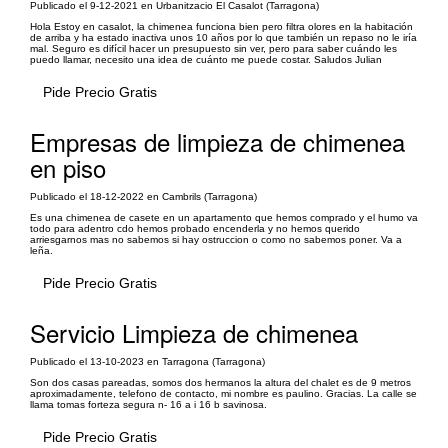
Publicado el 9-12-2021 en Urbanitzacio El Casalot (Tarragona)
Hola Estoy en casalot, la chimenea funciona bien pero filtra olores en la habitación
de arriba y ha estado inactiva unos 10 años por lo que también un repaso no le iría
mal. Seguro es difícil hacer un presupuesto sin ver, pero para saber cuándo les
puedo llamar, necesito una idea de cuánto me puede costar. Saludos Julian
Pide Precio Gratis
Empresas de limpieza de chimenea
en piso
Publicado el 18-12-2022 en Cambrils (Tarragona)
Es una chimenea de casete en un apartamento que hemos comprado y el humo va
todo para adentro cdo hemos probado encenderla y no hemos querido
arriesgarnos mas no sabemos si hay ostruccion o como no sabemos poner. Va a
leña.
Pide Precio Gratis
Servicio Limpieza de chimenea
Publicado el 13-10-2023 en Tarragona (Tarragona)
Son dos casas pareadas, somos dos hermanos la altura del chalet es de 9 metros
aproximadamente, telefono de contacto, mi nombre es paulino. Gracias. La calle se
llama tomas forteza segura n- 16 a i 16 b savinosa.
Pide Precio Gratis