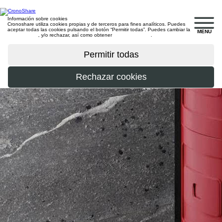
Información sobre cookies
Cronoshare utiliza cookies propias y de terceros para fines analíticos. Puedes
aceptar todas las cookies pulsando el botón “Permitir todas”. Puedes cambiar la
MENU
configuración
, y/o rechazar, así como obtener
más información
.