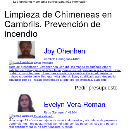
Lee opiniones y consulta perfiles para más información.
Limpieza de Chimeneas en
Cambrils. Prevención de
incendio
Joy Ohenhen
Cambrils (Tarragona) 43850
Email validado
carta de presentacion. Joy ohenhen Bon dia, les mando mi currículo vitae y
solicitud de trabajo para posibles Incorporaciones del personal a la empresa. Como
podrán comprobar tengo Una gran experiencia y dedicación en el puesto de
trabajo requerido como Una gran vida laboral. Estoy cualificada para desarrollar
cualquier tipo de Trabajo relacionado a todo tipo de limpiezas, ayudante...
Pedir presupuesto
Evelyn Vera Roman
Reus (Tarragona) 43204
Email validado
Hola tengo 33 años e trabajado de servicio domestico y al cuidado de personas
dependientes , me gusta mi trabajo , el trato con las personas, soy una persona
responsable y fiable, no soy fumadora. Gracias