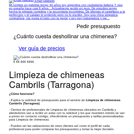
Email validado
Mi nombre es gabriela tengo 34 años soy argentina con ciudadania italiana Y vivo
en españa hace casi 6 años... Actualmente recido en reus. De estudios tengo
hecha la primaria completa y la secundaria incompleta. De idiomas el castellano a la
perfeccion y el catalan lo entiendo pero no lo escribo. Soy una chica simpatica,
compañera, me gusta el trato con la gente y soy muy trabajadora y me...
Pedir presupuesto
¿Cuánto cuesta deshollinar una chimenea?
Ver guía de precios
€
€€
€€€
€€€€
Limpieza de chimeneas
Cambrils (Tarragona)
¿Cómo funciona?
- Explica tu solicitud de presupuesto para el servicio de
Limpieza de chimeneas
Cambrils (Tarragona)
.
- Cientos de profesionales de Limpieza de chimeneas ubicados en Cambrils y
alrededores van a recibir un aviso con tu solicitud y los que muestren interés se van
a poner en contacto contigo, ofreciéndote un presupuesto y tarifas personalizadas
para Limpieza de chimeneas.
- Puedes ver las valoraciones de otros clientes así como el perfil de cada
profesional para poder comparar los presupuestos y tomar la mejor decisión.