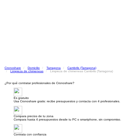
Cronoshare
Domicilio
Tarragona
Cambrils (Tarragona)
Limpieza de chimeneas
Limpieza de chimeneas Cambrils (Tarragona)
¿Por qué contratar profesionales de Cronoshare?
Es gratuito
Usa Cronoshare gratis: recibe presupuestos y contacta con 4 profesionales.
Compara precios de tu zona
Compara hasta 4 presupuestos desde tu PC o smartphone, sin compromiso.
Contrata con confianza