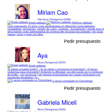
Miriam Cao
Vila-Seca (Tarragona) 43480
Email validado
Teléfono validado
Llevo trabajando 13 años como administrativa en diferentes especialidades,
contabilidad, facturación, gestión de cobro, compras... Actualmente y desde hace 5
años trabajo como administrativa de compras Me encantan los animales, me gusta
pasear, correr y jugar con ellos.
Pedir presupuesto
Aya
Reus (Tarragona) 43202
Email validado
Te trabas al hablar inglés? ¿Te da miedo o vergüenza al intentarlo? ¿O tienes
problemas para entenderlo? Entiendo tu dificultad, por ello puedo ser tu profesora
de inglés , con paciencia y de manera personalizada doy clases particulares con
excelentes resultados ( gr...
1 veces contratado en Cronoshare
Pedir presupuesto
Gabriela Miceli
Reus (Tarragona) 43202