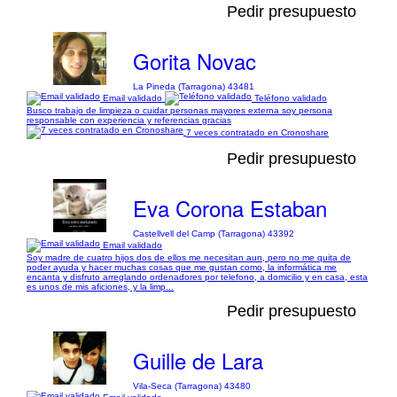
Pedir presupuesto
Gorita Novac
La Pineda (Tarragona) 43481
Email validado
Teléfono validado
Busco trabajo de limpieza o cuidar personas mayores externa soy persona
responsable con experiencia y referencias gracias
7 veces contratado en Cronoshare
Pedir presupuesto
Eva Corona Estaban
Castellvell del Camp (Tarragona) 43392
Email validado
Soy madre de cuatro hijos dos de ellos me necesitan aun, pero no me quita de
poder ayuda y hacer muchas cosas que me gustan como, la informática me
encanta y disfruto arreglando ordenadores por telefono, a domicilio y en casa, esta
es unos de mis aficiones, y la limp...
Pedir presupuesto
Guille de Lara
Vila-Seca (Tarragona) 43480