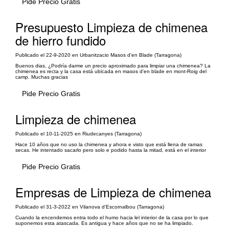
Pide Precio Gratis
Presupuesto Limpieza de chimenea
de hierro fundido
Publicado el 22-9-2020 en Urbanitzacio Masos d'en Blade (Tarragona)
Buenos dias, ¿Podría darme un precio aproximado para limpiar una chimenea? La
chimenea es recta y la casa está ubicada en masos d'en blade en mont-Roig del
camp. Muchas gracias
Pide Precio Gratis
Limpieza de chimenea
Publicado el 10-11-2025 en Riudecanyes (Tarragona)
Hace 10 años que no uso la chimenea y ahora e visto que está llena de ramas
secas. He intentado sacarlo pero solo e podido hasta la mitad, está en el interior
Pide Precio Gratis
Empresas de Limpieza de chimenea
Publicado el 31-3-2022 en Vilanova d'Escornalbou (Tarragona)
Cuando la encendemos entra todo el humo hacia lel interior de la casa por lo que
suponemos esta atascada. Es antigua y hace años que no se ha limpiado.