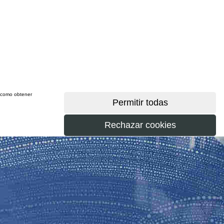
sí como obtener
más