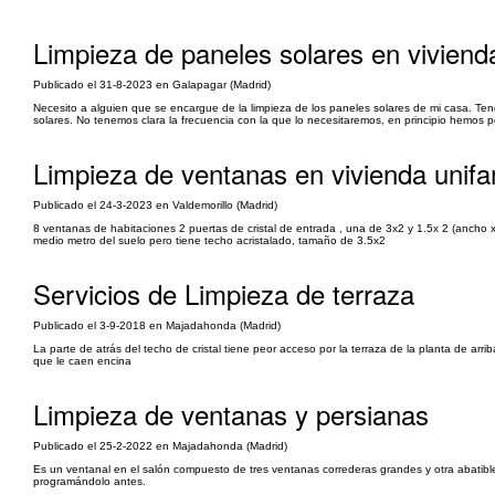
Limpieza de paneles solares en vivienda
Publicado el 31-8-2023 en Galapagar (Madrid)
Necesito a alguien que se encargue de la limpieza de los paneles solares de mi casa. Te
solares. No tenemos clara la frecuencia con la que lo necesitaremos, en principio hemos
Limpieza de ventanas en vivienda unifam
Publicado el 24-3-2023 en Valdemorillo (Madrid)
8 ventanas de habitaciones 2 puertas de cristal de entrada , una de 3x2 y 1.5x 2 (ancho x
medio metro del suelo pero tiene techo acristalado, tamaño de 3.5x2
Servicios de Limpieza de terraza
Publicado el 3-9-2018 en Majadahonda (Madrid)
La parte de atrás del techo de cristal tiene peor acceso por la terraza de la planta de arr
que le caen encina
Limpieza de ventanas y persianas
Publicado el 25-2-2022 en Majadahonda (Madrid)
Es un ventanal en el salón compuesto de tres ventanas correderas grandes y otra abatible
programándolo antes.