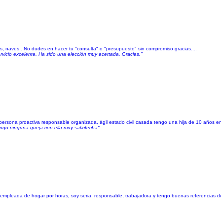
nas, naves . No dudes en hacer tu "consulta" o "presupuesto" sin compromiso gracias....
ervicio excelente. Ha sido una elección muy acertada. Gracias."
persona proactiva responsable organizada, ágil estado civil casada tengo una hija de 10 años 
engo ninguna queja con ella muy saticfecha"
empleada de hogar por horas, soy seria, responsable, trabajadora y tengo buenas referencias 