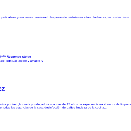
 particulares y empresas , realizando limpiezas de cristales en altura, fachadas, techos técnicos ,
Responde rápido
ble, puntual, alegre y amable ☺️
ez
ámica puntual ,honrada y trabajadora con más de 15 años de experiencia en el sector de limpiez
e todas las estancias de la casa desinfección de baños limpieza de la cocina...