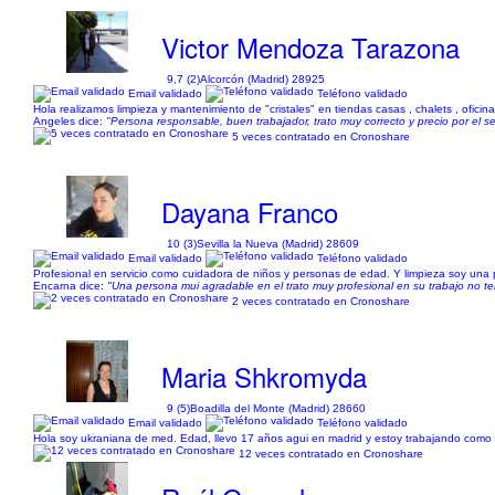
Victor Mendoza Tarazona
9,7 (2)
Alcorcón (Madrid) 28925
Email validado
Teléfono validado
Hola realizamos limpieza y mantenimiento de "cristales" en tiendas casas , chalets , ofici
Angeles dice:
"Persona responsable, buen trabajador, trato muy correcto y precio por el s
5 veces contratado en Cronoshare
Dayana Franco
10 (3)
Sevilla la Nueva (Madrid) 28609
Email validado
Teléfono validado
Profesional en servicio como cuidadora de niños y personas de edad. Y limpieza soy una 
Encarna dice:
"Una persona mui agradable en el trato muy profesional en su trabajo no t
2 veces contratado en Cronoshare
Maria Shkromyda
9 (5)
Boadilla del Monte (Madrid) 28660
Email validado
Teléfono validado
Hola soy ukraniana de med. Edad, llevo 17 años agui en madrid y estoy trabajando como 
12 veces contratado en Cronoshare