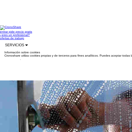
entrar
pide precio gratis
¿eres un profesional?
ofertas de trabajo
SERVICIOS
Información sobre cookies
Cronoshare utiliza cookies propias y de terceros para fines analíticos. Puedes aceptar todas 
información
.