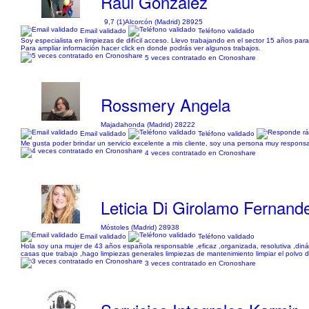
Raúl Gonzalez
9,7 (1)
Alcorcón (Madrid) 28925
Email validado
Teléfono validado
Soy especialista en limpiezas de difícil acceso. Llevo trabajando en el sector 15 años para
Para ampliar información hacer click en donde podrás ver algunos trabajos.
5 veces contratado en Cronoshare
Rossmery Angela
Majadahonda (Madrid) 28222
Email validado
Teléfono validado
Me gusta poder brindar un servicio excelente a mis cliente, soy una persona muy responsa
4 veces contratado en Cronoshare
Leticia Di Girolamo Fernand
Móstoles (Madrid) 28938
Email validado
Teléfono validado
Hola soy una mujer de 43 años española responsable ,eficaz ,organizada, resolutiva ,din
casas que trabajo ,hago limpiezas generales limpiezas de mantenimiento limpiar el polvo d
3 veces contratado en Cronoshare