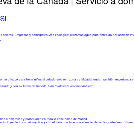
eva de la Cañada | Servicio a domi
Sl
les solares. Empresas y particulares Más ecológico: utilizamos agua pura obtenida por ósmosis inv
...
"
me ofrezco para llevar niños al colegio solo en l zona de Majadahonda , también experiencia en 
ealizado y con su forma de hacerlo. Son totalmente recomendables"
gidos a empresas y particulares en toda la comunidad de Madrid
todo perfecto con el inquilino y con el trato que tuve con el en las llamadas y whatsapp. Buen 