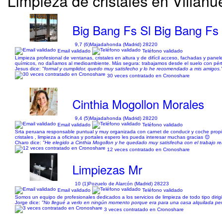
Limpieza de cristales en Villanu
Big Bang Fs Sl Big Bang Fs 
9,7 (6)
Majadahonda (Madrid) 28220
Email validado
Teléfono validado
Limpieza profesional de ventanas, cristales en altura y de difícil acceso, fachadas y pane
químicos, no dañamos al medioambiente. Más segura: trabajamos desde el suelo con pért
Jesus dice:
"formal y cumplidor, quedo muy satisfecho y lo he recomendado a mis amigos.
30 veces contratado en Cronoshare
Cinthia Mogollon Morales
9,4 (5)
Majadahonda (Madrid) 28220
Email validado
Teléfono validado
Srta peruana responsable puntual y muy organizada con carnet de conducir y coche propio 
cristales , limpieza a oficinas y portales espero les pueda interesar muchas gracias 😊
Charo dice:
"He elegido a Cinthia Mogollon y he quedado muy satisfecha con el trabajo r
12 veces contratado en Cronoshare
Limpiezas Mr
10 (1)
Pozuelo de Alarcón (Madrid) 28223
Email validado
Teléfono validado
Somos un equipo de profesionales dedicados a los servicios de limpieza de todo tipo diri
Jorge dice:
"No llegué a verlo en ningún momento porque era para una casa alquilada pero 
3 veces contratado en Cronoshare