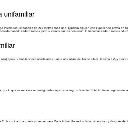
 unifamiliar
ngo instalados 10 paneles de 2x1 metros cada uno. Quisiera alguien con experiencia previa en l
 pensado hacerlo cada 6 meses, pero si vemos que es necesario, lo hariamos cada 3 meses. Much
iliar
 alto) aprox. 2 habitaciones acristaladas, una a una altura de 4m de altura, tamaño 6x5 y otra a 
iba, por lo que se necesita un mango telescópico con largo suficiente. El techo tiene pegotes de la
 En la cocina una puerta y una ventana En la buhardilla será solo la primera vez y después de 