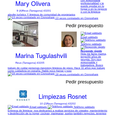
Mary Olivera
con responsable
profesionalidad y te
puedo ayudar en tu
hogar o en tu negocio
9 (4)
Reus (Tarragona) 43201
o con la limpieza
alquiler turístico Y limpieza de comunidad de propietarios
13 veces contratado en Cronoshare
Pedir presupuesto
Email validado
1/12
Teléfono validado
Responde rápido
Marina Tugulashvili
Hola me llamo marina,
tengo50 años de
georgia. Soy muy
responsable y
Reus (Tarragona) 43205
trabajadora. Busco
trabajo de cuidar personas mayoresy limpieza de pisos. Hace 11 años que trabajo
como cuidadora en españa. Hablo poco franse y ruso
19 veces contratado en Cronoshare
Pedir presupuesto
Limpiezas Rosnet
10 (2)
Reus (Tarragona) 43202
Email validado
Teléfono validado
Empresa de limpieza, nos dedicamos a realizar servicios de cristales, mantenimiento
y desinfección de tu hogar, cocinas, mamparas, suelos,también negocios. tenemos