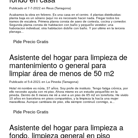
Publicado el 7-7-2022 en Reus (Tarragona)
Acabamos la obra en febrero. Es una casa en el centro. 4 plantas distribuidas:
planta baja es un sótano (aquí no es necesario hacer nada. Fregar todos los
tramos de escalera. Primera planra consta de aseo de cortesía, cocina y comedor.
Segunda planta consta de habitacion con baño y pequeño vestidor; una
habotacion individual, otra habitacion dobñe con baño. Y por ultimo en la tercera
planaga...
Pide Precio Gratis
Asistente del hogar para limpieza de
mantenimiento o general para
limpiar área de menos de 50 m2
Publicado el 5-4-2021 en La Pineda (Tarragona)
Hola! mi nombre es núria, 37 años. Soy profe de instituto. Tengo fatiga crónica, por
ello necesito ayuda con mi piso. Ahora mismo es un estudio pequeñito en la
pineda. Dentro de 6 meses me iré a vivir a un piso de 65 m2 en torreforta. He vivido
10 años en barcelona en pisos compartidos, y la limpieza la hacía una mujer
maravillosa. Aunque cambiara de piso, ella siempre continuó conmigo, a...
Pide Precio Gratis
Asistente del hogar para limpieza a
fondo, limpieza general en piso