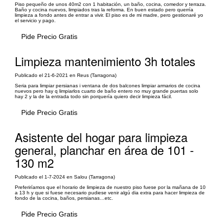
Piso pequeño de unos 40m2 con 1 habitación, un baño, cocina, comedor y terraza.
Baño y cocina nuevos, limpiados tras la reforma. En buen estado pero querría
limpieza a fondo antes de entrar a vivir. El piso es de mi madre, pero gestionaré yo
el servicio y pago.
Pide Precio Gratis
Limpieza mantenimiento 3h totales
Publicado el 21-6-2021 en Reus (Tarragona)
Seria para limpiar persianas i ventana de dos balcones limpiar armarios de cocina
nuevos pero hay q limpiarlos cuarto de baño entero no muy grande puertas solo
hay 2 y la de la entrada todo sin porquería quiero decir limpieza fácil.
Pide Precio Gratis
Asistente del hogar para limpieza
general, planchar en área de 101 -
130 m2
Publicado el 1-7-2024 en Salou (Tarragona)
Preferiríamos que el horario de limpieza de nuestro piso fuese por la mañana de 10
a 13 h y que si fuese necesario pudiese venir algú dia extra para hacer limpieza de
fondo de la cocina, baños, persianas…etc.
Pide Precio Gratis