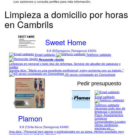
Lee opiniones y consulta perfiles para más información.
Limpieza a domicilio por horas
en Cambrils
Sweet Home
9,8 (9)
Tarragona (Tarragona) 43001
Email validado
Teléfono validado
Responde rápido
Limpiezas en general y todo tipo de reformas. Servicio de alquilier de sabanas y
toallas
Sandra dice:
"María es una excelente profesional, estoy contenta con su trabajo."
45 veces contratado en Cronoshare
Pedir presupuesto
Email validado
1/27
Teléfono validado
Hacemos todo tipo de
limpiezas y servicios
Plamon
Pisos, Apartamentos
turísticos
Comunidades Locales
Obras Jardinería,
9,9 (7)
Vila-Seca (Tarragona) 43480
piscinas etc....
Ana dice:
"Personal muy atento y profesionales en su tarea. Hemos quedado muy
contentos con su trabajo. Gracias..."