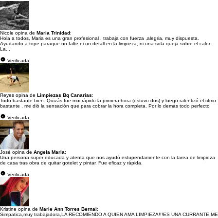
Nicole opina de
Maria Trinidad
:
Hola a todos, Maria es una gran profesional , trabaja con fuerza ,alegria, muy dispuesta.
Ayudando a tope paraque no falte ni un detall en la limpieza, ni una sola queja sobre el calor .
La...
Verificada
Reyes opina de
Limpiezas Bq Canarias
:
Todo bastante bien. Quizás fue mui rápido la primera hora (estuvo dos) y luego ralentizó el ritmo
bastante , me dió la sensación que para cobrar la hora completa. Por lo demás todo perfecto
Verificada
José opina de
Angela Maria
:
Una persona super educada y atenta que nos ayudó estupendamente con la tarea de limpieza
de casa tras obra de quitar gotelet y pintar. Fue eficaz y rápida.
Verificada
Kristine opina de
Marie Ann Torres Bernal
:
Simpatica,muy trabajadora,LA RECOMIENDO A QUIEN AMA LIMPIEZA!!!ES UNA CURRANTE.ME