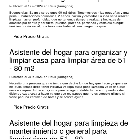
Publicado el 19-2-2024 en Reus (Tarragona)
Buenos días. Es un piso de unos 90 m2 útiles. Tenemos dos hijas pequeñas y una
perra. 3 habitaciones dormitorios, 2 baños, cocina y comedor. La idea sería realizar
limpieza más en profundidad que no tenemos tiempo a realizar. ( limpiezas de
armarios por dentro y por fuera, puertas, paredes, persianas y cristales) aunque
también podría ser alguna tarea más habitual cómo fregar o aspirar....
Pide Precio Gratis
Asistente del hogar para organizar y
limpiar casa para limpiar área de 51
- 80 m2
Publicado el 31-5-2021 en Reus (Tarragona)
Necesito una persona que no tenga que decirle lo que hay que hacer ya que eso
me quita tiempo debe tener iniciativa ve ropa sucia pone lavadora ve cocina que
necesita repaso lo hace hay ropa para recoger o doblar lo hace no puedo estar
diciendo cada cosa a hacer ya que eso me parece que no es correcto ni justo si
viene por una cantidad de horas y se solicita ayuda
Pide Precio Gratis
Asistente del hogar para limpieza de
mantenimiento o general para
limpiar área de 51 - 80