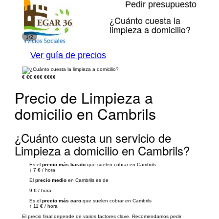
Pedir presupuesto
¿Cuánto cuesta la
limpieza a domicilio?
1/2
Ver guía de precios
€
€€
€€€
€€€€
Precio de Limpieza a
domicilio en Cambrils
¿Cuánto cuesta un servicio de
Limpieza a domicilio en Cambrils?
Es el
precio más barato
que suelen cobrar en Cambrils
↓
7 €
/
hora
El
precio medio
en Cambrils es de
9 €
/
hora
Es el
precio más caro
que suelen cobrar en Cambrils
↑
11 €
/
hora
El precio final depende de varios factores clave. Recomendamos pedir