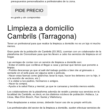
presupuestos personalizados a profesionales de tu zona.
es gratis y sin compromiso
Limpieza a domicilio
Cambrils (Tarragona)
Tener un profesional para que realice la limpieza a domicilio no es un lujo ni mucho
menos.
Gran parte de la población de Cambrils (33.362), cuentan con un colaborador de la
plataforma de Cronoshare para que les lleven a cabo los servicios de limpieza en el
hogar.
Las ventajas de contar con un servicio de limpieza a domicilio son:
- Evitar el estrés que conlleva el llegar a casa y pensar que tienes que ponerte a
limpiar.
- Podrás descansar ya que al salir del trabajo podrás o bien irte al gimnasio o
sentarte en el sofá para ver alguna serie o película.
- Hacer otras faenas como (planchar, lavar la ropa, hacer los deberes con tu hijo, ir
a la reunión de vecinos, etc.)
- Ir a visitar a tus padres, hermanos o amigos.
- Hacer la compra.
- Ayuda a la salud física y mental, ya que te cansaras y tendrás menos estrés.
Los colaboradores de la plataforma además de residir y prestar sus servicios en la
localidad de Cambrils, es decir, en los distintos núcleos de población: Ardiaca, La
Llosa, Mas D’en Bosch, Parc Samà y Vilafortuny.
Para desplazarse a estas zonas, deberán hacer uso de su propio vehículo.
Los profesionales del sector de la limpieza a domicilio, suelen efectuar servicios de