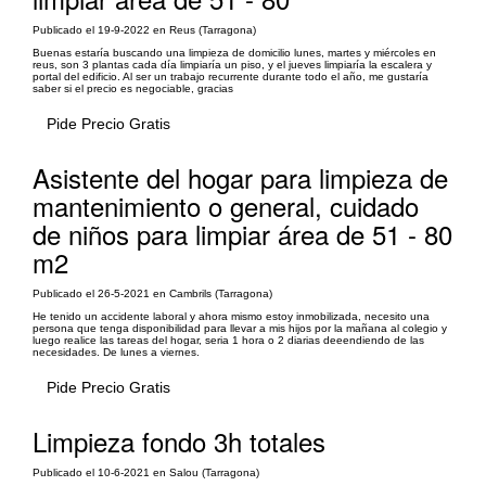
Publicado el 19-9-2022 en Reus (Tarragona)
Buenas estaría buscando una limpieza de domicilio lunes, martes y miércoles en
reus, son 3 plantas cada día limpiaría un piso, y el jueves limpiaría la escalera y
portal del edificio. Al ser un trabajo recurrente durante todo el año, me gustaría
saber si el precio es negociable, gracias
Pide Precio Gratis
Asistente del hogar para limpieza de
mantenimiento o general, cuidado
de niños para limpiar área de 51 - 80
m2
Publicado el 26-5-2021 en Cambrils (Tarragona)
He tenido un accidente laboral y ahora mismo estoy inmobilizada, necesito una
persona que tenga disponibilidad para llevar a mis hijos por la mañana al colegio y
luego realice las tareas del hogar, seria 1 hora o 2 diarias deeendiendo de las
necesidades. De lunes a viernes.
Pide Precio Gratis
Limpieza fondo 3h totales
Publicado el 10-6-2021 en Salou (Tarragona)