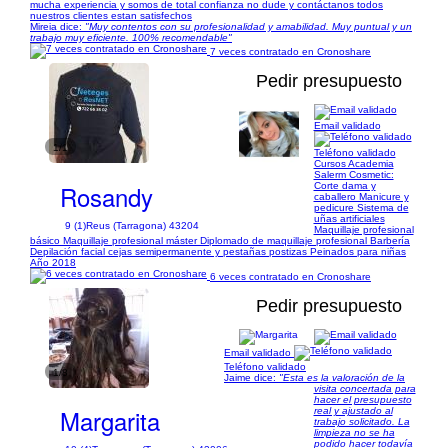
mucha experiencia y somos de total confianza no dude y contáctanos todos
nuestros clientes estan satisfechos
Mireia dice:
"Muy contentos con su profesionalidad y amabilidad. Muy puntual y un
trabajo muy eficiente. 100% recomendable"
7 veces contratado en Cronoshare
Pedir presupuesto
Email validado
1/1
Teléfono validado
Cursos Academia
Salerm Cosmetic:
Rosandy
Corte dama y
caballero Manicure y
pedicure Sistema de
uñas artificiales
9 (1)
Reus (Tarragona) 43204
Maquillaje profesional
básico Maquillaje profesional máster Diplomado de maquillaje profesional Barbería
Depilación facial cejas semipermanente y pestañas postizas Peinados para niñas
Año 2018
6 veces contratado en Cronoshare
Pedir presupuesto
Email validado
Teléfono validado
1/8
Jaime dice:
"Esta es la valoración de la
visita concertada para
hacer el presupuesto
Margarita
real y ajustado al
trabajo solicitado. La
limpieza no se ha
podido hacer todavía