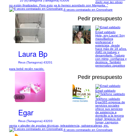
10 (4)
Tarragona (Tarragona) 43006
dado que las obras
no están finalizadas. Pero esto ya lo hemos acordado con Margarita. "
6 veces contratado en Cronoshare
Pedir presupuesto
Email validado
Hola, soy Laura! Soy
1/3
maquilladora
profesional y
esteticista, desde
hace más de 18 años.
Laura Bp
AMO mi trabajo y
desarrollarlo. Trabajo
con mimo, confianza y
destreza. También
Reus (Tarragona) 43201
personalizo zapatitos
para bebé recién nacido.
Pedir presupuesto
Email validado
1/23
Teléfono validado
Egar365 empresa de
servicios sociales
Egar
ofrece sus servicios
de asistencia a
domicilio a la tercera
edad, limpieza del
Reus (Tarragona) 43203
hogar, canguros,
venta y alquiler de ayudas técnicas, teleasistencia, salvaescaleras, etc.
6 veces contratado en Cronoshare