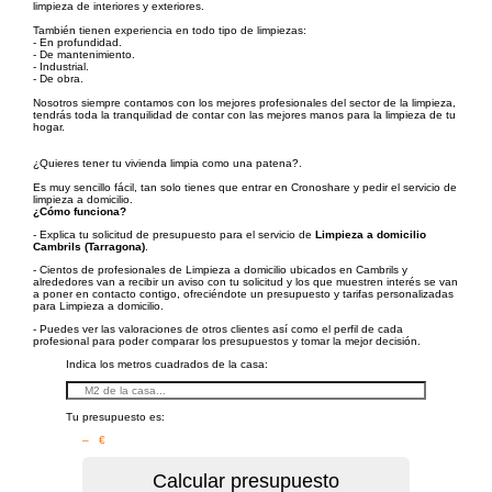
limpieza de interiores y exteriores.
También tienen experiencia en todo tipo de limpiezas:
- En profundidad.
- De mantenimiento.
- Industrial.
- De obra.
Nosotros siempre contamos con los mejores profesionales del sector de la limpieza,
tendrás toda la tranquilidad de contar con las mejores manos para la limpieza de tu
hogar.
¿Quieres tener tu vivienda limpia como una patena?.
Es muy sencillo fácil, tan solo tienes que entrar en Cronoshare y pedir el servicio de
limpieza a domicilio.
¿Cómo funciona?
- Explica tu solicitud de presupuesto para el servicio de
Limpieza a domicilio
Cambrils (Tarragona)
.
- Cientos de profesionales de Limpieza a domicilio ubicados en Cambrils y
alrededores van a recibir un aviso con tu solicitud y los que muestren interés se van
a poner en contacto contigo, ofreciéndote un presupuesto y tarifas personalizadas
para Limpieza a domicilio.
- Puedes ver las valoraciones de otros clientes así como el perfil de cada
profesional para poder comparar los presupuestos y tomar la mejor decisión.
Indica los metros cuadrados de la casa:
Tu presupuesto es:
– €