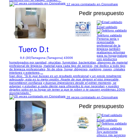
12 veces contratado en Cronoshare
Pedir presupuesto
Email validado
1/7
Teléfono validado
Persona seria y
responsable,
Tuero D.t
profesional de la
limpieza,también
realizamos reformas
para su hogar,trabajo
9,6 (30)
Tarragona (Tarragona) 43006
con productos
homologados por sanidad, virucidas, fungicidas, bactericidas, dispongo de material
profesional de limpieza, material para cada tipo de servicio, me dedico a todo tipo
de limpieza profesionales, fin de obra, hogar, diógenes, parkings, naves, cristales
interiores y exteriores,...
Ivan dice:
"Si lo que buscas es un resultado profesional y un precio totalmente
adecuado, esta es tu mejor opción. Aparte de que dejaron el piso impecable,
transmitieron confianza y buenas impresiones desde el primer momento, se
adaptan y estudian a cada cliente para ofrecerles lo que necesitan y puedes
dejarlos solos en tu hogar sin temer a que te roben o te causen problemas.100%
recomendado."
26 veces contratado en Cronoshare
Pedir presupuesto
Email validado
1/72
Teléfono validado
Soy autonoma
ofrezco mis servicios