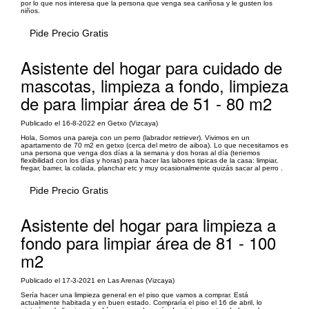
por lo que nos interesa que la persona que venga sea cariñosa y le gusten los
niños.
Pide Precio Gratis
Asistente del hogar para cuidado de
mascotas, limpieza a fondo, limpieza
de para limpiar área de 51 - 80 m2
Publicado el 16-8-2022 en Getxo (Vizcaya)
Hola, Somos una pareja con un perro (labrador retriever). Vivimos en un
apartamento de 70 m2 en getxo (cerca del metro de aiboa). Lo que necesitamos es
una persona que venga dos días a la semana y dos horas al día (tenemos
flexibilidad con los días y horas) para hacer las labores tipicas de la casa: limpiar,
fregar, barrer, la colada, planchar etc y muy ocasionalmente quizás sacar al perro .
Pide Precio Gratis
Asistente del hogar para limpieza a
fondo para limpiar área de 81 - 100
m2
Publicado el 17-3-2021 en Las Arenas (Vizcaya)
Sería hacer una limpieza general en el piso que vamos a comprar. Está
actualmente habitada y en buen estado. Compraría el piso el 16 de abril, lo