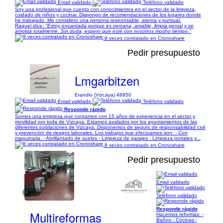
Email validado
Teléfono validado
Soy una profesional que cuento con conocimientos en el sector de la limpieza,
cuidado de niños y cocinar. Dispongo de recomendaciones de los lugares donde
he trabajado. Me considero una persona responsable, atenta y puntual.
Raquel dice:
"Estoy encantada porque es cercana, amable, limpia genial y se
amolda totalmente. Sin duda, espero que esté con nosotros mucho tiempo."
9 veces contratado en Cronoshare
Pedir presupuesto
Lmgarbitzen
Erandio (Vizcaya) 48950
Email validado
Teléfono validado
Responde rápido
Somos una empresa que contamos con 15 años de experiencia en el sector y
movilidad por toda de Vizcaya. Estamos avalados por los ayuntamientos de las
diferentes poblaciones de Vizcaya. Disponemos de seguro de responsabilidad civil
y prevención de riesgos laborales. Los trabajos que efectuamos son: - Con
maquinaria. - Abrillantado de suelos - Limpieza de garajes - Limpieza portales y...
8 veces contratado en Cronoshare
Pedir presupuesto
Email validado
1/10
Teléfono validado
Responde rápido
Multireformas
Hacemos reformas: -
Baños - Cocinas -