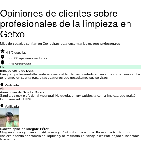
Opiniones de clientes sobre
profesionales de la limpieza en
Getxo
Miles de usuarios confían en Cronoshare para encontrar los mejores profesionales
4.8/5 estrellas
+60.000 opiniones recibidas
100% verificadas
EN
Enrique opina de
Dora
:
Una gran profesional altamente recomendable. Hemos quedado encantados con su servicio. La
tendremos en cuenta para otras ocasiones que necesitemos sus servicios
Verificada
AN
Anna opina de
Sandra Rivera
:
Sandra es muy profesional y puntual. He quedado muy satisfecha con la limpieza que realizó.
La recomiendo 100%
Verificada
Roberto opina de
Margare Pérez
:
Margare es una persona amable y muy profesional en su trabajo. En mi caso ha sido una
limpieza a fondo por cambio de inquilino y ha realizado un trabajo excelente dejando impecable
la vivienda....