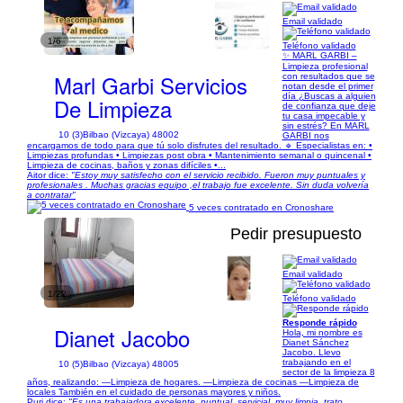
Email validado
1/6
Teléfono validado
✨ MARL GARBI –
Limpieza profesional
Marl Garbi Servicios
con resultados que se
notan desde el primer
día ¿Buscas a alguien
De Limpieza
de confianza que deje
tu casa impecable y
sin estrés? En MARL
10 (3)
Bilbao (Vizcaya) 48002
GARBI nos
encargamos de todo para que tú solo disfrutes del resultado. 🔹 Especialistas en: •
Limpiezas profundas • Limpiezas post obra • Mantenimiento semanal o quincenal •
Limpieza de cocinas, baños y zonas difíciles •...
Aitor dice:
"Estoy muy satisfecho con el servicio recibido. Fueron muy puntuales y
profesionales . Muchas gracias equipo ,el trabajo fue excelente. Sin duda volvería
a contratar"
5 veces contratado en Cronoshare
Pedir presupuesto
Email validado
1/22
Teléfono validado
Responde rápido
Dianet Jacobo
Hola, mi nombre es
Dianet Sánchez
Jacobo. Llevo
trabajando en el
10 (5)
Bilbao (Vizcaya) 48005
sector de la limpieza 8
años, realizando: —Limpieza de hogares. —Limpieza de cocinas —Limpieza de
locales También en el cuidado de personas mayores y niños.
Puri dice:
"Es una trabajadora excelente, puntual, servicial, muy limpia, trato