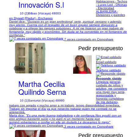
Innovación S.l
Habitaciones - Techos
- Luces Led - Oficinas
- Electricidad
ALBAÑILERÍA -
10 (2)
Bilbao (Vizcaya) 48003
Divisiones y paredes
en Drywall (Pladur) - Enchapes
Daniel dice:
"Gustavo es un gran profesional, serio, puntual, cercano y además
muy atento. Cuenta con él respaldo de un buen equipo siempre dispuesto a
colaborar y a ofrecer las mejores soluciones. A mí me hicieron un gran trabajo de
fontanería, muy rápido y económico. Sin duda se ha convertido en mi fontanero de
confianza."
7 veces contratado en Cronoshare
Pedir presupuesto
Email validado
1/55
Teléfono validado
Responde rápido
Martha Cecilia
Limpieza general,
cuidado de niños y
Quilindo Serna
adultos, me considero
una mujer muy seria,
responsable y
honesta cumplidora
10 (1)
Santurtzi (Vizcaya) 48980
de mis deberes,
trabajo con agrado y mucho amor a mi trabajo, tengo disponibilidad inmediata.
Trabajo sin importar el día ya que nesecito trabajar quien me contraté no se
arrepentirá.
María dice:
"Es una mujer buena,trabajadora y de confianza.Nos ayudó con un
piso antiguo bastante sucio y no paró ni un momento hasta que
terminó.volveriamos a confiar en ella sin dudarlo.Le deseamos lo mejor"
3 veces contratado en Cronoshare
Pedir presupuesto