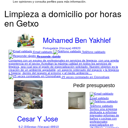
Lee opiniones y consulta perfiles para más información.
Limpieza a domicilio por horas
en Getxo
Mohamed Ben Yakhlef
Portugalete (Vizcaya) 48920
Email validado
Teléfono validado
Responde rápido
Contamos con un equipo de profesionales en servicios de limpieza, con una amplia
experiencia en el sector. Acreditan la máxima calidad en todos los servicios de
limpieza, sea cual sea el grado de especialización solicitado. Nuestro objetivo es la
creación de un ambiente agradable, un aspecto ordenado del espacio y la limpieza
e higiene, dentro del respeto al entorno y al medio ambiente....
25 veces contratado en Cronoshare
Pedir presupuesto
Email validado
1/6
Teléfono validado
Somos una empresa
dedicada a reformas
Cesar Y Jose
integrales,reformas de
baños y cocinas con
profesionales
especializados en
9,2 (3)
Sestao (Vizcaya) 48910
albañilería, carpintería