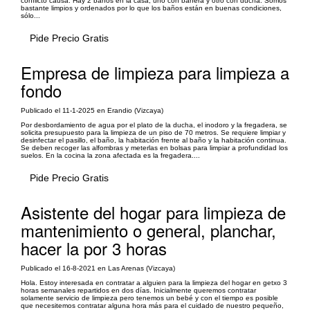
conflicto causa. Hay 2 baños en la casa, uno con bañera y otro con ducha. Somos
bastante limpios y ordenados por lo que los baños están en buenas condiciones,
sólo...
Pide Precio Gratis
Empresa de limpieza para limpieza a
fondo
Publicado el 11-1-2025 en Erandio (Vizcaya)
Por desbordamiento de agua por el plato de la ducha, el inodoro y la fregadera, se
solicita presupuesto para la limpieza de un piso de 70 metros. Se requiere limpiar y
desinfectar el pasillo, el baño, la habitación frente al baño y la habitación continua.
Se deben recoger las alfombras y meterlas en bolsas para limpiar a profundidad los
suelos. En la cocina la zona afectada es la fregadera....
Pide Precio Gratis
Asistente del hogar para limpieza de
mantenimiento o general, planchar,
hacer la por 3 horas
Publicado el 16-8-2021 en Las Arenas (Vizcaya)
Hola. Estoy interesada en contratar a alguien para la limpieza del hogar en getxo 3
horas semanales repartidos en dos días. Inicialmente queremos contratar
solamente servicio de limpieza pero tenemos un bebé y con el tiempo es posible
que necesitemos contratar alguna hora más para el cuidado de nuestro pequeño,