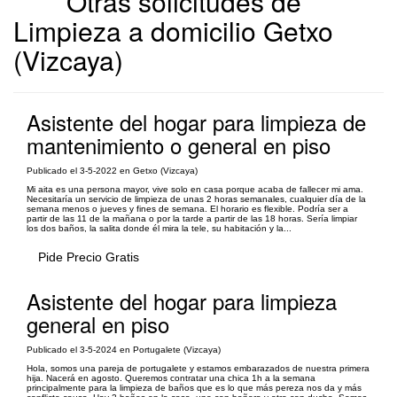
Otras solicitudes de
Limpieza a domicilio Getxo
(Vizcaya)
Asistente del hogar para limpieza de
mantenimiento o general en piso
Publicado el 3-5-2022 en Getxo (Vizcaya)
Mi aita es una persona mayor, vive solo en casa porque acaba de fallecer mi ama.
Necesitaría un servicio de limpieza de unas 2 horas semanales, cualquier día de la
semana menos o jueves y fines de semana. El horario es flexible. Podría ser a
partir de las 11 de la mañana o por la tarde a partir de las 18 horas. Sería limpiar
los dos baños, la salita donde él mira la tele, su habitación y la...
Pide Precio Gratis
Asistente del hogar para limpieza
general en piso
Publicado el 3-5-2024 en Portugalete (Vizcaya)
Hola, somos una pareja de portugalete y estamos embarazados de nuestra primera
hija. Nacerá en agosto. Queremos contratar una chica 1h a la semana
principalmente para la limpieza de baños que es lo que más pereza nos da y más