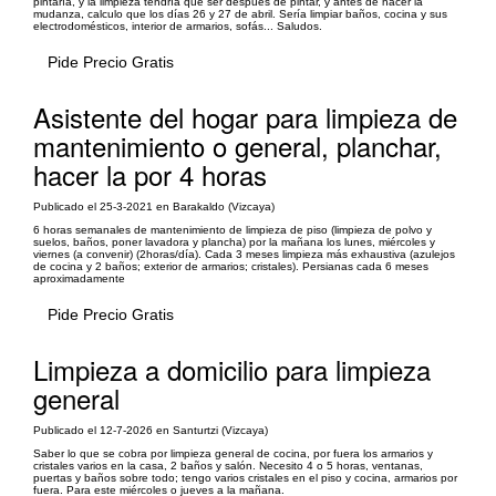
pintaría, y la limpieza tendría que ser después de pintar, y antes de hacer la
mudanza, calculo que los días 26 y 27 de abril. Sería limpiar baños, cocina y sus
electrodomésticos, interior de armarios, sofás... Saludos.
Pide Precio Gratis
Asistente del hogar para limpieza de
mantenimiento o general, planchar,
hacer la por 4 horas
Publicado el 25-3-2021 en Barakaldo (Vizcaya)
6 horas semanales de mantenimiento de limpieza de piso (limpieza de polvo y
suelos, baños, poner lavadora y plancha) por la mañana los lunes, miércoles y
viernes (a convenir) (2horas/día). Cada 3 meses limpieza más exhaustiva (azulejos
de cocina y 2 baños; exterior de armarios; cristales). Persianas cada 6 meses
aproximadamente
Pide Precio Gratis
Limpieza a domicilio para limpieza
general
Publicado el 12-7-2026 en Santurtzi (Vizcaya)
Saber lo que se cobra por limpieza general de cocina, por fuera los armarios y
cristales varios en la casa, 2 baños y salón. Necesito 4 o 5 horas, ventanas,
puertas y baños sobre todo; tengo varios cristales en el piso y cocina, armarios por
fuera. Para este miércoles o jueves a la mañana.