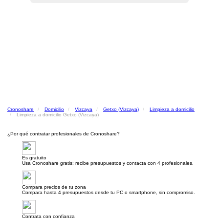
Cronoshare
Domicilio
Vizcaya
Getxo (Vizcaya)
Limpieza a domicilio
Limpieza a domicilio Getxo (Vizcaya)
¿Por qué contratar profesionales de Cronoshare?
Es gratuito
Usa Cronoshare gratis: recibe presupuestos y contacta con 4 profesionales.
Compara precios de tu zona
Compara hasta 4 presupuestos desde tu PC o smartphone, sin compromiso.
Contrata con confianza