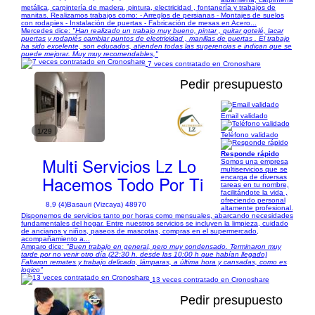
metálica, carpintería de madera, pintura, electricidad , fontanería y trabajos de
manitas. Realizamos trabajos como: - Arreglos de persianas - Montajes de suelos
con rodapies - Instalación de puertas - Fabricación de mesas en Acero...
Mercedes dice:
"Han realizado un trabajo muy bueno, pintar , quitar gotelé, lacar
puertas y rodapiés cambiar puntos de electricidad , manillas de puertas . El trabajo
ha sido excelente, son educados, atienden todas las sugerencias e indican que se
puede mejorar. Muy muy recomendables,"
7 veces contratado en Cronoshare
Pedir presupuesto
Email validado
1/29
Teléfono validado
Responde rápido
Multi Servicios Lz Lo
Somos una empresa
multiservicios que se
Hacemos Todo Por Ti
encarga de diversas
tareas en tu nombre,
facilitándote la vida ,
ofreciendo personal
8,9 (4)
Basauri (Vizcaya) 48970
altamente profesional.
Disponemos de servicios tanto por horas como mensuales, abarcando necesidades
fundamentales del hogar. Entre nuestros servicios se incluyen la limpieza, cuidado
de ancianos y niños, paseos de mascotas, compras en el supermercado,
acompañamiento a...
Amparo dice:
"Buen trabajo en general, pero muy condensado. Terminaron muy
tarde por no venir otro día (22:30 h. desde las 10:00 h que habían llegado)
Faltaron remates y trabajo delicado, lámparas, a última hora y cansadas, como es
logico"
13 veces contratado en Cronoshare
Pedir presupuesto