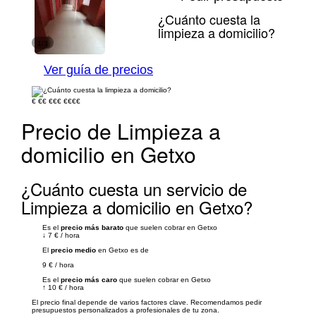
¿Cuánto cuesta la
limpieza a domicilio?
1/3
Ver guía de precios
€
€€
€€€
€€€€
Precio de Limpieza a
domicilio en Getxo
¿Cuánto cuesta un servicio de
Limpieza a domicilio en Getxo?
Es el
precio más barato
que suelen cobrar en Getxo
↓
7 €
/
hora
El
precio medio
en Getxo es de
9 €
/
hora
Es el
precio más caro
que suelen cobrar en Getxo
↑
10 €
/
hora
El precio final depende de varios factores clave. Recomendamos pedir
presupuestos personalizados a profesionales de tu zona.