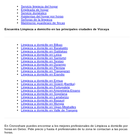
Servicio limpieza del hogar
Empleada de hogar
Servicio doméstico
Asistentas del hogar por horas
Señoras de la limpieza
Matrimonio guardeses de fincas
Encuentra Limpieza a domicilio en las principales ciudades de Vizcaya
Limpieza a domicilio en Bilbao
Limpieza a domicilio en Barakaldo
Limpieza a domicilio en Galdakao
Limpieza a domicilio en Leioa
Limpieza a domicilio en Santurtzi
Limpieza a domicilio en Sestao
Limpieza a domicilio en Durango
Limpieza a domicilio en Plentzia
Limpieza a domicilio en Trapagaran
Limpieza a domicilio en Erandio
Limpieza a domicilio en Ermua
Limpieza a domicilio en Goierri (Barrika)
Limpieza a domicilio en Portugalete
Limpieza a domicilio en Amorebieta-Etxano
Limpieza a domicilio en Sopelana
Limpieza a domicilio en Larrabetzu
Limpieza a domicilio en Basauri
Limpieza a domicilio en Mungia
Limpieza a domicilio en Ugao-Miraballes
Limpieza a domicilio en Valle de Trapaga
En Cronoshare puedes encontrar a los mejores profesionales de Limpieza a domicilio por
horas en Getxo. Pide precio y hasta 4 profesionales de tu zona te contactan a las pocas
horas.