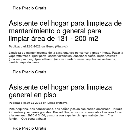
Pide Precio Gratis
Asistente del hogar para limpieza de
mantenimiento o general para
limpiar área de 131 - 200 m2
Publicado el 22-2-2021 en Getxo (Vizcaya)
Limpieza de mantenimoento de la casa una vez por semana unas 4 horas. Pasar la
vaporetto/mopa, lipiar polvo, aspirar alfombras, encerar el salón, limpiar cristales
(una vez por mes), lipiar el horno (una vez cada 2 semanas), limpiar los baños,
cambiar ropa de cama.
Pide Precio Gratis
Asistente del hogar para limpieza
general en piso
Publicado el 29-11-2023 en Leioa (Vizcaya)
Piso pequeño, dos habitaciones, dos baños y salon con cocina americana. Terraza
2.6 metros y ventanas grandes. Dos adultos, no niños no mascotas Limpieza 1 dia
a la semana, 2h30 0 3h00, persona con experiencia, que trabaje bien... Y a
fondo.... Que sepa trabajar
Pide Precio Gratis