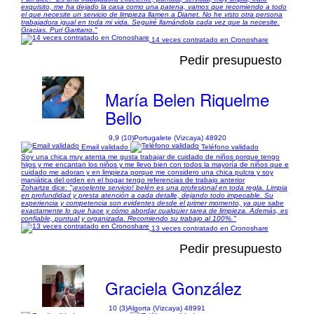
exquisito, me ha dejado la casa como una patena, vamos que recomiendo a todo
el que necesite un servicio de limpieza llamen a Dianet. No he visto otra persona
trabajadora igual en toda mi vida. Seguiré llamándola cada vez que la necesite.
Gracias. Puri Garitano."
14 veces contratado en Cronoshare
Pedir presupuesto
María Belen Riquelme
Bello
9,9 (10)
Portugalete (Vizcaya) 48920
Email validado
Teléfono validado
Soy una chica muy atenta me gusta trabajar de cuidado de niños porque tengo
hijos y me encantan los niños y me llevo bien con todos la mayoría de niños que e
cuidado me adoran y en limpieza porque me considero una chica pulcra y soy
maniática del orden en el hogar tengo referencias de trabajo anterior
Zohartze dice:
"¡excelente servicio! belén es una profesional en toda regla. Limpia
en profundidad y presta atención a cada detalle, dejando todo impecable. Su
experiencia y competencia son evidentes desde el primer momento, ya que sabe
exactamente lo que hace y cómo abordar cualquier tarea de limpieza. Además, es
confiable, puntual y organizada. Recomiendo su trabajo al 100%."
13 veces contratado en Cronoshare
Pedir presupuesto
Graciela González
10 (3)
Algorta (Vizcaya) 48991