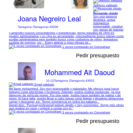
1/10
Teléfono validado
Responde rápido
Joana Negreiro Leal
Soy una persona
dinámica, activa,
trabajadora,
responsable, creativa,
Tarragona (Tarragona) 43006
con ganas de trabajar
y aprender nuevos conocimientos y experiencias, tengo estudios de cfgm en
gestión administrativa y un cfgs en secretariado, principalmente busco trabajo como
auxiliar administrativa pero también busco como cuidadora de niños, limpiadora,
azafata de eventos, etc... Estoy abierta a otras ofertas de...
1 veces contratado en Cronoshare
Pedir presupuesto
Mohammed Ait Daoud
10 (1)
Tarragona (Tarragona) 43002
Email validado
Me llamo mohammed. Soy muy responsable y trabajador. Me ofrezco para hacer
trabajos como electricista y fontanero. Además, podría realizar mudanzas, ya que
dispongo de vehículo propio. Por otra parte, podría hacer también de paleta y de
pintor. Si hace falta, puedo llevar a cabo tareas como limpiar y desalojar almacenes,
cargar y descargar, etc. Tengo experiencia en todos los trabajos...
Daniel dice:
"Puntual,profesional,trabajo rápido y muy económico. Tengo más obras
que realizar en casa y volveré a contar con él."
3 veces contratado en Cronoshare
Pedir presupuesto