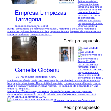
1/72
Teléfono validado
Empresa limpiezas
tarragona con amplia
Empresa Limpiezas
experiencia adquirida
nos acredita en los
diferentes servicios
Tarragona
sector limpieza
edificios y locales su
proyecto es el nuestro
Tarragona (Tarragona) 43006
Oficinas, parking,
pulido, abrillantado de mármoles y terrazos , restaurado de suelos hidráulicos,
suelos pvc, primera limpieza de obra, apertura locales, limpieza de aparcamientos
internos y externos, mantenimiento y...
Pedir presupuesto
Email validado
1/12
Teléfono validado
Tengo 42 años,
coche, sin cargas
Camelia Ciobanu
familiares, busco
trabajo de lo que sea,
tengo referencias,
ahora estoy parada
10 (7)
Bonavista (Tarragona) 43100
por cambiar de zona ,
soy bastante rápida, seria, me gusta cumplir con el trabajo y asta ahora nadie se
ha quejado, alcontrario . Disponibilidad imediata , no me importa el horario, tengo
gana de trabajar y aprender cosas nuevas. He trabajado de encargada en una
tintorería, limpieza...
Marta dice:
"Estamos muy contentos, la verdad que es una gran persona.
Superpuntual, agradable, amable, atenta..supertrabajadora..vamos que decir,
encantados. la recomiendo 100%"
17 veces contratado en Cronoshare
Pedir presupuesto