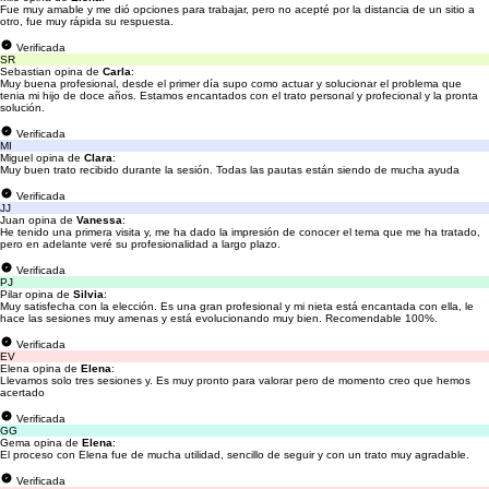
Fue muy amable y me dió opciones para trabajar, pero no acepté por la distancia de un sitio a
otro, fue muy rápida su respuesta.
Verificada
SR
Sebastian opina de
Carla
:
Muy buena profesional, desde el primer día supo como actuar y solucionar el problema que
tenia mi hijo de doce años. Estamos encantados con el trato personal y profecional y la pronta
solución.
Verificada
MI
Miguel opina de
Clara
:
Muy buen trato recibido durante la sesión. Todas las pautas están siendo de mucha ayuda
Verificada
JJ
Juan opina de
Vanessa
:
He tenido una primera visita y, me ha dado la impresión de conocer el tema que me ha tratado,
pero en adelante veré su profesionalidad a largo plazo.
Verificada
PJ
Pilar opina de
Silvia
:
Muy satisfecha con la elección. Es una gran profesional y mi nieta está encantada con ella, le
hace las sesiones muy amenas y está evolucionando muy bien. Recomendable 100%.
Verificada
EV
Elena opina de
Elena
:
Llevamos solo tres sesiones y. Es muy pronto para valorar pero de momento creo que hemos
acertado
Verificada
GG
Gema opina de
Elena
:
El proceso con Elena fue de mucha utilidad, sencillo de seguir y con un trato muy agradable.
Verificada