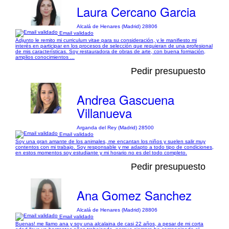
Laura Cercano Garcia
Alcalá de Henares (Madrid) 28806
Email validado
Adjunto le remito mi curriculum vitae para su consideración, y le manifiesto mi
interés en participar en los procesos de selección que requieran de una profesional
de mis características. Soy restauradora de obras de arte, con buena formación,
amplios conocimientos ...
Pedir presupuesto
Andrea Gascuena
Villanueva
Arganda del Rey (Madrid) 28500
Email validado
Soy una gran amante de los animales, me encantan los niños y suelen salir muy
contentos con mi trabajo. Soy responsable y me adapto a todo tipo de condiciones,
en estos momentos soy estudiante y mi horario no es del todo completo.
Pedir presupuesto
Ana Gomez Sanchez
Alcalá de Henares (Madrid) 28806
Email validado
Buenas! me llamo ana y soy una alcalaina de casi 22 años, a pesar de mi corta