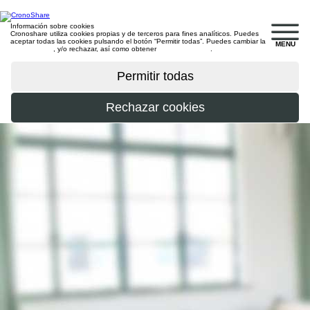
Información sobre cookies
Cronoshare utiliza cookies propias y de terceros para fines analíticos. Puedes
aceptar todas las cookies pulsando el botón “Permitir todas”. Puedes cambiar la
MENU
configuración
, y/o rechazar, así como obtener
más información
.