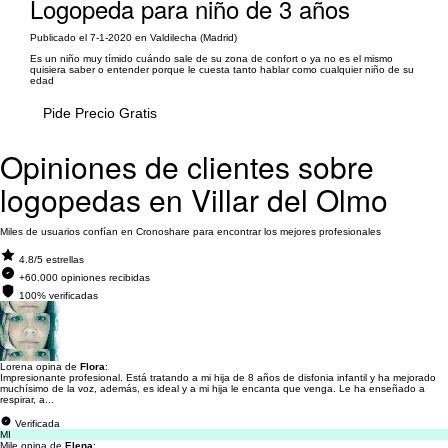
Logopeda para niño de 3 años
Publicado el 7-1-2020 en Valdilecha (Madrid)
Es un niño muy tímido cuándo sale de su zona de confort o ya no es el mismo
quisiera saber o entender porque le cuesta tanto hablar como cualquier niño de su
edad
Pide Precio Gratis
Opiniones de clientes sobre
logopedas en Villar del Olmo
Miles de usuarios confían en Cronoshare para encontrar los mejores profesionales
4.8/5 estrellas
+60.000 opiniones recibidas
100% verificadas
Lorena opina de
Flora
:
Impresionante profesional. Está tratando a mi hija de 8 años de disfonia infantil y ha mejorado
muchísimo de la voz, además, es ideal y a mi hija le encanta que venga. Le ha enseñado a
respirar, a...
Verificada
MI
Mile opina de
Elena
: