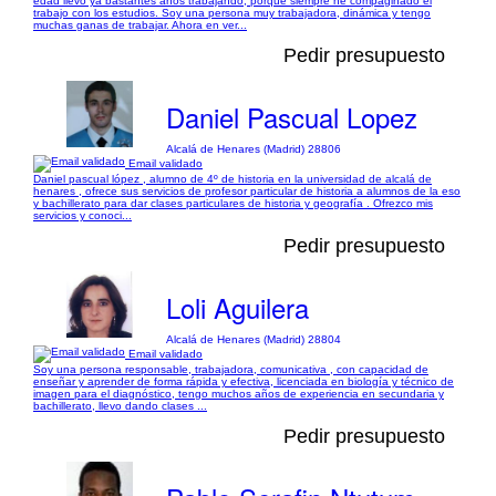
edad llevo ya bastantes años trabajando, porque siempre he compaginado el
trabajo con los estudios. Soy una persona muy trabajadora, dinámica y tengo
muchas ganas de trabajar. Ahora en ver...
Pedir presupuesto
Daniel Pascual Lopez
Alcalá de Henares (Madrid) 28806
Email validado
Daniel pascual lópez , alumno de 4º de historia en la universidad de alcalá de
henares , ofrece sus servicios de profesor particular de historia a alumnos de la eso
y bachillerato para dar clases particulares de historia y geografía . Ofrezco mis
servicios y conoci...
Pedir presupuesto
Loli Aguilera
Alcalá de Henares (Madrid) 28804
Email validado
Soy una persona responsable, trabajadora, comunicativa , con capacidad de
enseñar y aprender de forma rápida y efectiva, licenciada en biología y técnico de
imagen para el diagnóstico, tengo muchos años de experiencia en secundaria y
bachillerato, llevo dando clases ...
Pedir presupuesto