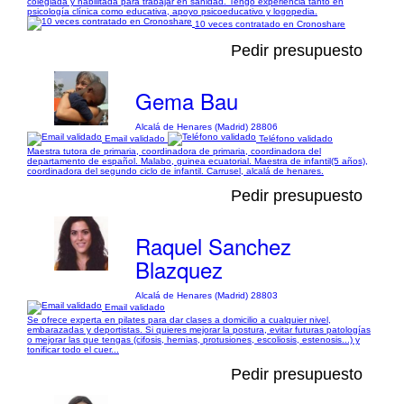
colegiada y habilitada para trabajar en sanidad. Tengo experiencia tanto en
psicología clínica como educativa, apoyo psicoeducativo y logopedia.
10 veces contratado en Cronoshare
Pedir presupuesto
Gema Bau
Alcalá de Henares (Madrid) 28806
Email validado
Teléfono validado
Maestra tutora de primaria, coordinadora de primaria, coordinadora del
departamento de español. Malabo, guinea ecuatorial. Maestra de infantil(5 años),
coordinadora del segundo ciclo de infantil. Carrusel, alcalá de henares.
Pedir presupuesto
Raquel Sanchez
Blazquez
Alcalá de Henares (Madrid) 28803
Email validado
Se ofrece experta en pilates para dar clases a domicilio a cualquier nivel,
embarazadas y deportistas. Si quieres mejorar la postura, evitar futuras patologías
o mejorar las que tengas (cifosis, hernias, protusiones, escoliosis, estenosis...) y
tonificar todo el cuer...
Pedir presupuesto