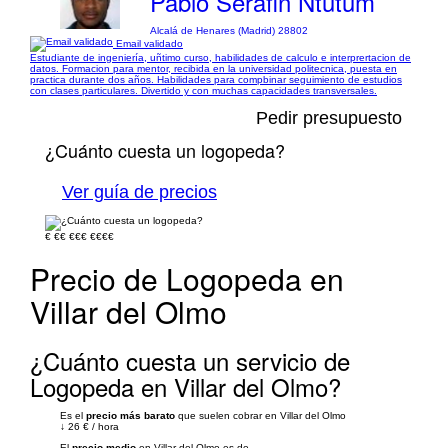
Pablo Serafin Ntutum
Alcalá de Henares (Madrid) 28802
Email validado
Estudiante de ingeniería, uñtimo curso, habilidades de calculo e interprertacion de
datos. Formacion para mentor, recibida en la universidad politecnica, puesta en
practica durante dos años. Habilidades para compbinar seguimiento de estudios
con clases particulares. Divertido y con muchas capacidades transversales.
Pedir presupuesto
¿Cuánto cuesta un logopeda?
Ver guía de precios
€
€€
€€€
€€€€
Precio de Logopeda en
Villar del Olmo
¿Cuánto cuesta un servicio de
Logopeda en Villar del Olmo?
Es el
precio más barato
que suelen cobrar en Villar del Olmo
↓
26 €
/
hora
El
precio medio
en Villar del Olmo es de