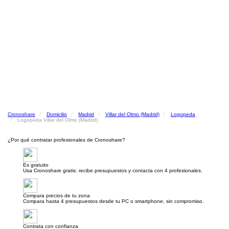
Cronoshare
Domicilio
Madrid
Villar del Olmo (Madrid)
Logopeda
Logopeda Villar del Olmo (Madrid)
¿Por qué contratar profesionales de Cronoshare?
Es gratuito
Usa Cronoshare gratis: recibe presupuestos y contacta con 4 profesionales.
Compara precios de tu zona
Compara hasta 4 presupuestos desde tu PC o smartphone, sin compromiso.
Contrata con confianza