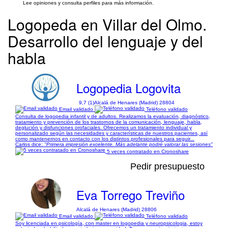
Lee opiniones y consulta perfiles para más información.
Logopeda en Villar del Olmo.
Desarrollo del lenguaje y del
habla
Logopedia Logovita
9,7 (1)
Alcalá de Henares (Madrid) 28804
Email validado
Teléfono validado
Consulta de logopedia infantil y de adultos. Realizamos la evaluación, diagnóstico,
tratamiento y prevención de los trastornos de la comunicación, lenguaje, habla,
deglución y disfunciones orofaciales. Ofrecemos un tratamiento individual y
personalizado según las necesidades y características de nuestros pacientes, así
como mantenernos en contacto con los distintos profesionales para seguir...
Carlos dice:
"Primera impresión excelente. Más adelante podré valorar las sesiones"
5 veces contratado en Cronoshare
Pedir presupuesto
Eva Torrego Treviño
Alcalá de Henares (Madrid) 28806
Email validado
Teléfono validado
Soy licenciada en psicología, con master en logopedia y neuropsicologia, estoy