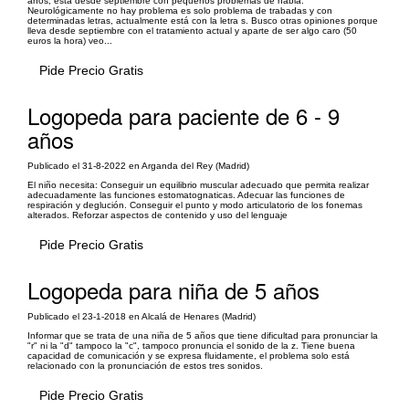
años, está desde septiembre con pequeños problemas de habla.
Neurológicamente no hay problema es solo problema de trabadas y con
determinadas letras, actualmente está con la letra s. Busco otras opiniones porque
lleva desde septiembre con el tratamiento actual y aparte de ser algo caro (50
euros la hora) veo...
Pide Precio Gratis
Logopeda para paciente de 6 - 9
años
Publicado el 31-8-2022 en Arganda del Rey (Madrid)
El niño necesita: Conseguir un equilibrio muscular adecuado que permita realizar
adecuadamente las funciones estomatognaticas. Adecuar las funciones de
respiración y deglución. Conseguir el punto y modo articulatorio de los fonemas
alterados. Reforzar aspectos de contenido y uso del lenguaje
Pide Precio Gratis
Logopeda para niña de 5 años
Publicado el 23-1-2018 en Alcalá de Henares (Madrid)
Informar que se trata de una niña de 5 años que tiene dificultad para pronunciar la
"r" ni la "d" tampoco la "c", tampoco pronuncia el sonido de la z. Tiene buena
capacidad de comunicación y se expresa fluidamente, el problema solo está
relacionado con la pronunciación de estos tres sonidos.
Pide Precio Gratis