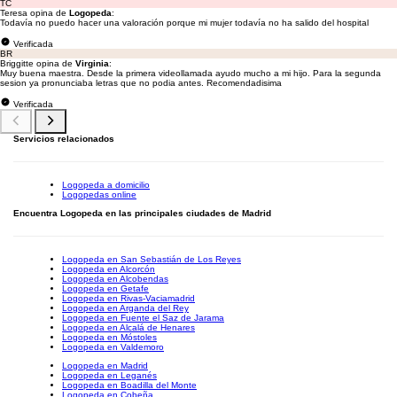
TC
Teresa opina de
Logopeda
:
Todavía no puedo hacer una valoración porque mi mujer todavía no ha salido del hospital
Verificada
BR
Briggitte opina de
Virginia
:
Muy buena maestra. Desde la primera videollamada ayudo mucho a mi hijo. Para la segunda
sesion ya pronunciaba letras que no podia antes. Recomendadisima
Verificada
Servicios relacionados
Logopeda a domicilio
Logopedas online
Encuentra Logopeda en las principales ciudades de Madrid
Logopeda en San Sebastián de Los Reyes
Logopeda en Alcorcón
Logopeda en Alcobendas
Logopeda en Getafe
Logopeda en Rivas-Vaciamadrid
Logopeda en Arganda del Rey
Logopeda en Fuente el Saz de Jarama
Logopeda en Alcalá de Henares
Logopeda en Móstoles
Logopeda en Valdemoro
Logopeda en Madrid
Logopeda en Leganés
Logopeda en Boadilla del Monte
Logopeda en Cobeña