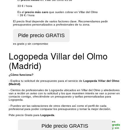
33 €
/
hora
Es el
precio más caro
que suelen cobrar en Villar del Olmo
↑
39 €
/
hora
El precio final depende de varios factores clave. Recomendamos pedir
presupuestos personalizados a profesionales de tu zona.
es gratis y sin compromiso
Logopeda Villar del Olmo
(Madrid)
¿Cómo funciona?
- Explica tu solicitud de presupuesto para el servicio de
Logopeda Villar del Olmo
(Madrid)
.
- Cientos de profesionales de Logopeda ubicados en Villar del Olmo y alrededores
van a recibir un aviso con tu solicitud y los que muestren interés se van a poner en
contacto contigo, ofreciéndote un presupuesto y tarifas personalizadas para
Logopeda.
- Puedes ver las valoraciones de otros clientes así como el perfil de cada
profesional para poder comparar los presupuestos y tomar la mejor decisión.
Pide precio Gratis para
Logopeda
.
es
gratis
y sin