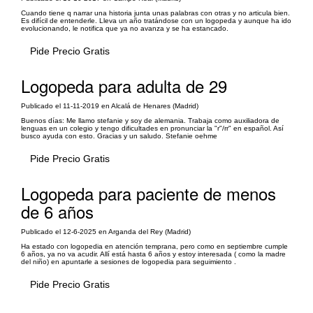
Cuando tiene q narrar una historia junta unas palabras con otras y no articula bien.
Es difícil de entenderle. Lleva un año tratándose con un logopeda y aunque ha ido
evolucionando, le notifica que ya no avanza y se ha estancado.
Pide Precio Gratis
Logopeda para adulta de 29
Publicado el 11-11-2019 en Alcalá de Henares (Madrid)
Buenos días: Me llamo stefanie y soy de alemania. Trabaja como auxiliadora de
lenguas en un colegio y tengo dificultades en pronunciar la "r"/rr" en español. Así
busco ayuda con esto. Gracias y un saludo. Stefanie oehme
Pide Precio Gratis
Logopeda para paciente de menos
de 6 años
Publicado el 12-6-2025 en Arganda del Rey (Madrid)
Ha estado con logopedia en atención temprana, pero como en septiembre cumple
6 años, ya no va acudir. Allí está hasta 6 años y estoy interesada ( como la madre
del niño) en apuntarle a sesiones de logopedia para seguimiento .
Pide Precio Gratis