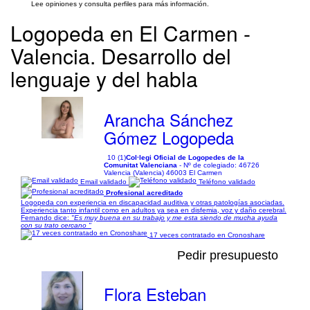
Lee opiniones y consulta perfiles para más información.
Logopeda en El Carmen -
Valencia. Desarrollo del
lenguaje y del habla
Arancha Sánchez
Gómez Logopeda
10 (1)
Col·legi Oficial de Logopedes de la
Comunitat Valenciana
- Nº de colegiado: 46726
Valencia (Valencia) 46003 El Carmen
Email validado
Teléfono validado
Profesional acreditado
Logopeda con experiencia en discapacidad auditiva y otras patologías asociadas.
Experiencia tanto infantil como en adultos ya sea en disfemia, voz y daño cerebral.
Fernando dice:
"Es muy buena en su trabajo y me esta siendo de mucha ayuda
con su trato cercano "
17 veces contratado en Cronoshare
Pedir presupuesto
Flora Esteban