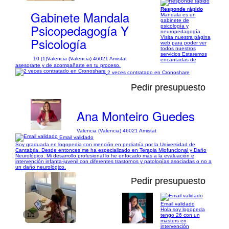
Responde rápido
Gabinete Mandala
Mandala es un
gabinete de
Psicopedagogía Y
psicología y
neuropedagogía.
Visita nuestra página
Psicología
web para poder ver
todos nuestros
servicios Estaremos
10 (1)
Valencia (Valencia) 46021 Amistat
encantadas de
asesorarte y de acompañarte en tu proceso.
2 veces contratado en Cronoshare
Pedir presupuesto
Ana Monteiro Guedes
Valencia (Valencia) 46021 Amistat
Email validado
Soy graduada en logopedia con mención en pediatría por la Universidad de
Cantabria. Desde entonces me ha especializado en Terapia Miofuncional y Daño
Neurológico. Mi desarrollo profesional lo he enfocado más a la evaluación e
intervención infanta-juvenil con diferentes trastornos y patologías asociadas o no a
un daño neurológico.
Pedir presupuesto
Email validado
Hola soy logopeda
1/1
tengo 26 con un
masters en
intervención