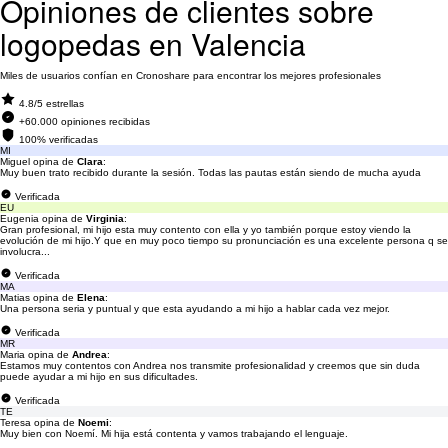
Opiniones de clientes sobre
logopedas en Valencia
Miles de usuarios confían en Cronoshare para encontrar los mejores profesionales
4.8/5 estrellas
+60.000 opiniones recibidas
100% verificadas
MI
Miguel opina de
Clara
:
Muy buen trato recibido durante la sesión. Todas las pautas están siendo de mucha ayuda
Verificada
EU
Eugenia opina de
Virginia
:
Gran profesional, mi hijo esta muy contento con ella y yo también porque estoy viendo la
evolución de mi hijo.Y que en muy poco tiempo su pronunciación es una excelente persona q se
involucra...
Verificada
MA
Matias opina de
Elena
:
Una persona seria y puntual y que esta ayudando a mi hijo a hablar cada vez mejor.
Verificada
MR
Maria opina de
Andrea
:
Estamos muy contentos con Andrea nos transmite profesionalidad y creemos que sin duda
puede ayudar a mi hijo en sus dificultades.
Verificada
TE
Teresa opina de
Noemi
:
Muy bien con Noemí. Mi hija está contenta y vamos trabajando el lenguaje.