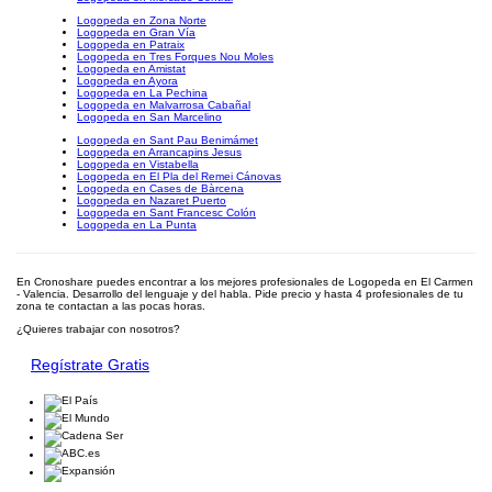
Logopeda en Zona Norte
Logopeda en Gran Vía
Logopeda en Patraix
Logopeda en Tres Forques Nou Moles
Logopeda en Amistat
Logopeda en Ayora
Logopeda en La Pechina
Logopeda en Malvarrosa Cabañal
Logopeda en San Marcelino
Logopeda en Sant Pau Benimámet
Logopeda en Arrancapins Jesus
Logopeda en Vistabella
Logopeda en El Pla del Remei Cánovas
Logopeda en Cases de Bàrcena
Logopeda en Nazaret Puerto
Logopeda en Sant Francesc Colón
Logopeda en La Punta
En Cronoshare puedes encontrar a los mejores profesionales de Logopeda en El Carmen
- Valencia. Desarrollo del lenguaje y del habla. Pide precio y hasta 4 profesionales de tu
zona te contactan a las pocas horas.
¿Quieres trabajar con nosotros?
Regístrate Gratis