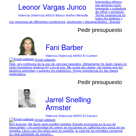
logopedica ofrezco
Leonor Vargas Junco
mis servicios como
logopeda y cuidadora
de niños y ancianos.
Tengo experiencia en
Valencia (Valencia) 46010 Blasco Ibáñez Mestalla
todos los ámbitos y
con personas de diferentes condiciones, síndromes y discapacidades . Gracias
Pedir presupuesto
Fani Barber
Valencia (Valencia) 46003 El Carmen
Email validado
Hola, soy profesora de la eso de ciencias naturales, últimamente he dado clases en
ciclos formativos (antigua fp) y en la eso. Me gusta dar clases, me motiva que los
alumnos aprendan y superen los exámenes. Tengo experiencia en dar clases
particulares.
Pedir presupuesto
Jarrel Snelling
Armster
Valencia (Valencia) 46003 El Carmen
Email validado
Muy buenas, Me llamo jarrel snelling armster. Estudio economia en la ucv de
intercambio y mi universidad de origen se encuentra en california muy cerca de los
angeles. Llevo casí dos años aquí en españa, lo cual me ha permitido conseguir
un nivel admirable de españo...