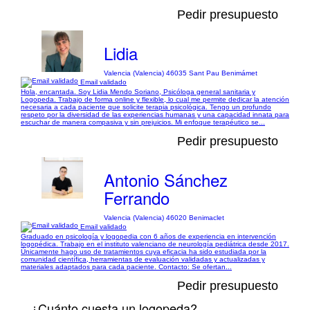
Pedir presupuesto
Lidia
Valencia (Valencia) 46035 Sant Pau Benimámet
Email validado
Hola, encantada. Soy Lidia Mendo Soriano, Psicóloga general sanitaria y
Logopeda. Trabajo de forma online y flexible, lo cual me permite dedicar la atención
necesaria a cada paciente que solicite terapia psicológica. Tengo un profundo
respeto por la diversidad de las experiencias humanas y una capacidad innata para
escuchar de manera compasiva y sin prejuicios. Mi enfoque terapéutico se...
Pedir presupuesto
Antonio Sánchez
Ferrando
Valencia (Valencia) 46020 Benimaclet
Email validado
Graduado en psicología y logopedia con 6 años de experiencia en intervención
logopédica. Trabajo en el instituto valenciano de neurología pediátrica desde 2017.
Únicamente hago uso de tratamientos cuya eficacia ha sido estudiada por la
comunidad científica, herramientas de evaluación validadas y actualizadas y
materiales adaptados para cada paciente. Contacto: Se ofertan...
Pedir presupuesto
¿Cuánto cuesta un logopeda?