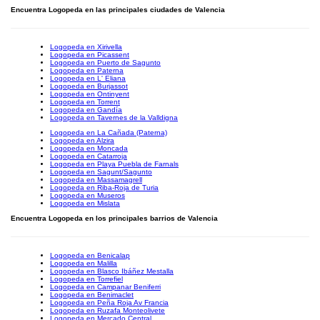
Encuentra Logopeda en las principales ciudades de Valencia
Logopeda en Xirivella
Logopeda en Picassent
Logopeda en Puerto de Sagunto
Logopeda en Paterna
Logopeda en L' Eliana
Logopeda en Burjassot
Logopeda en Ontinyent
Logopeda en Torrent
Logopeda en Gandía
Logopeda en Tavernes de la Valldigna
Logopeda en La Cañada (Paterna)
Logopeda en Alzira
Logopeda en Moncada
Logopeda en Catarroja
Logopeda en Playa Puebla de Farnals
Logopeda en Sagunt/Sagunto
Logopeda en Massamagrell
Logopeda en Riba-Roja de Turia
Logopeda en Museros
Logopeda en Mislata
Encuentra Logopeda en los principales barrios de Valencia
Logopeda en Benicalap
Logopeda en Malilla
Logopeda en Blasco Ibáñez Mestalla
Logopeda en Torrefiel
Logopeda en Campanar Beniferri
Logopeda en Benimaclet
Logopeda en Peña Roja Av Francia
Logopeda en Ruzafa Monteolivete
Logopeda en Mercado Central