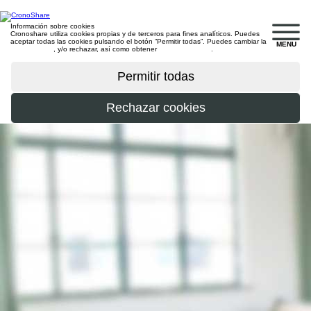
Información sobre cookies
Cronoshare utiliza cookies propias y de terceros para fines analíticos. Puedes
aceptar todas las cookies pulsando el botón “Permitir todas”. Puedes cambiar la
MENU
configuración
, y/o rechazar, así como obtener
más información
.