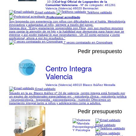
10 (3)
Col·legi Oficial de Logopedes de la
Comunitat Valenciana
- Nº de colegiado: 461261
Valencia (Valencia) 46020 Benimaclet
Email validado
Teléfono validado
Profesional acreditado
Soy logopeda con experiencia con niños con dificultades en el habla. Metodología
innovadora y adaptadas al niño, siempre a través del juego.
Vanesa dice:
"Estoy gratamente sorprendida con Flora, con sus muchos recursos
para captar la atención de mi hijo y la habilidad que demuestra para hacer que se
interese y así poder trabajar lo que necesitamos . Un 10 como persona y como
profesional, ahora a por los resultados."
7 veces contratado en Cronoshare
Pedir presupuesto
Centro Integra
Valencia
Valencia (Valencia) 46010 Blasco Ibáñez Mestalla
Email validado
Situado en la av. Blasco ibáñez nº 24 de valencia, centro integra está formado por
un equipo de profesionales especialistas en: - psicología clínica - psicología jurídica
- neuropsicología - logopedia - psicopedagogía - nutrición Ofrecemos un
tratamiento integral tanto a niños y adolescentes como a adultos.
Pedir presupuesto
Email validado
1/3
Teléfono validado