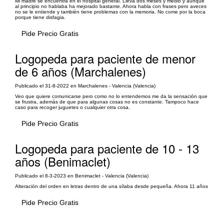
Mi madre se encuentra en el hospital general. Lleva dos meses y medio y aunque
al principio no hablaba ha mejorado bastante. Ahora habla con frases pero aveces
no se le entiende y también tiene problemas con la memoria. No come por la boca
porque tiene disfagia.
Pide Precio Gratis
Logopeda para paciente de menor
de 6 años (Marchalenes)
Publicado el 31-8-2022 en Marchalenes - Valencia (Valencia)
Veo que quiere comunicarse pero como no lo entendemos me da la sensación que
se frustra, además de que para algunas cosas no es constante. Tampoco hace
caso para recoger juguetes o cualquier otra cosa.
Pide Precio Gratis
Logopeda para paciente de 10 - 13
años (Benimaclet)
Publicado el 8-3-2023 en Benimaclet - Valencia (Valencia)
Alteración del orden en letras dentro de una sílaba desde pequeña. Ahora 11 años
Pide Precio Gratis