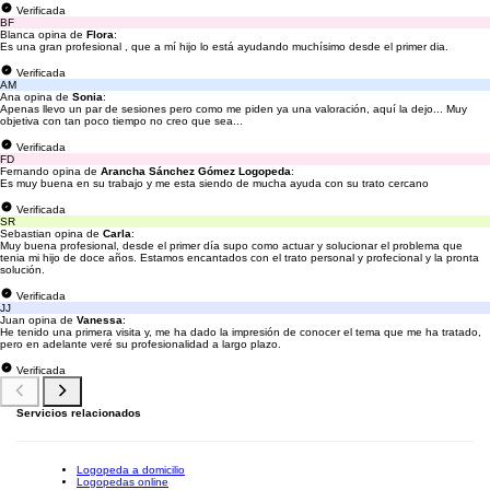
Verificada
BF
Blanca opina de
Flora
:
Es una gran profesional , que a mí hijo lo está ayudando muchísimo desde el primer dia.
Verificada
AM
Ana opina de
Sonia
:
Apenas llevo un par de sesiones pero como me piden ya una valoración, aquí la dejo... Muy
objetiva con tan poco tiempo no creo que sea...
Verificada
FD
Fernando opina de
Arancha Sánchez Gómez Logopeda
:
Es muy buena en su trabajo y me esta siendo de mucha ayuda con su trato cercano
Verificada
SR
Sebastian opina de
Carla
:
Muy buena profesional, desde el primer día supo como actuar y solucionar el problema que
tenia mi hijo de doce años. Estamos encantados con el trato personal y profecional y la pronta
solución.
Verificada
JJ
Juan opina de
Vanessa
:
He tenido una primera visita y, me ha dado la impresión de conocer el tema que me ha tratado,
pero en adelante veré su profesionalidad a largo plazo.
Verificada
Servicios relacionados
Logopeda a domicilio
Logopedas online