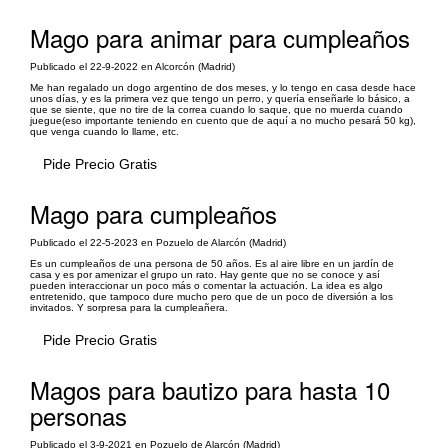
Mago para animar para cumpleaños
Publicado el 22-9-2022 en Alcorcón (Madrid)
Me han regalado un dogo argentino de dos meses, y lo tengo en casa desde hace
unos días, y es la primera vez que tengo un perro, y quería enseñarle lo básico, a
que se siente, que no tire de la correa cuando lo saque, que no muerda cuando
juegue(eso importante teniendo en cuento que de aquí a no mucho pesará 50 kg),
que venga cuando lo llame, etc.
Pide Precio Gratis
Mago para cumpleaños
Publicado el 22-5-2023 en Pozuelo de Alarcón (Madrid)
Es un cumpleaños de una persona de 50 años. Es al aire libre en un jardín de
casa y es por amenizar el grupo un rato. Hay gente que no se conoce y así
pueden interaccionar un poco más o comentar la actuación. La idea es algo
entretenido, que tampoco dure mucho pero que de un poco de diversión a los
invitados. Y sorpresa para la cumpleañera.
Pide Precio Gratis
Magos para bautizo para hasta 10
personas
Publicado el 3-9-2021 en Pozuelo de Alarcón (Madrid)