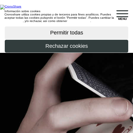
Información sobre cookies
Cronoshare utiliza cookies propias y de terceros para fines analíticos. Puedes
aceptar todas las cookies pulsando el botón “Permitir todas”. Puedes cambiar la
MENU
configuración
, y/o rechazar, así como obtener
más información
.