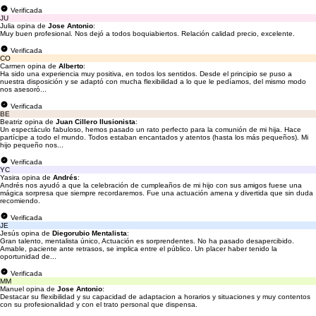
Verificada
JU
Julia opina de
Jose Antonio
:
Muy buen profesional. Nos dejó a todos boquiabiertos. Relación calidad precio, excelente.
Verificada
CO
Carmen opina de
Alberto
:
Ha sido una experiencia muy positiva, en todos los sentidos. Desde el principio se puso a
nuestra disposición y se adaptó con mucha flexibilidad a lo que le pedíamos, del mismo modo
nos asesoró...
Verificada
BE
Beatriz opina de
Juan Cillero Ilusionista
:
Un espectáculo fabuloso, hemos pasado un rato perfecto para la comunión de mi hija. Hace
partícipe a todo el mundo. Todos estaban encantados y atentos (hasta los más pequeños). Mi
hijo pequeño nos...
Verificada
YC
Yasira opina de
Andrés
:
Andrés nos ayudó a que la celebración de cumpleaños de mi hijo con sus amigos fuese una
mágica sorpresa que siempre recordaremos. Fue una actuación amena y divertida que sin duda
recomiendo.
Verificada
JE
Jesús opina de
Diegorubio Mentalista
:
Gran talento, mentalista único, Actuación es sorprendentes. No ha pasado desapercibido.
Amable, paciente ante retrasos, se implica entre el público. Un placer haber tenido la
oportunidad de...
Verificada
MM
Manuel opina de
Jose Antonio
:
Destacar su flexibilidad y su capacidad de adaptacion a horarios y situaciones y muy contentos
con su profesionalidad y con el trato personal que dispensa.