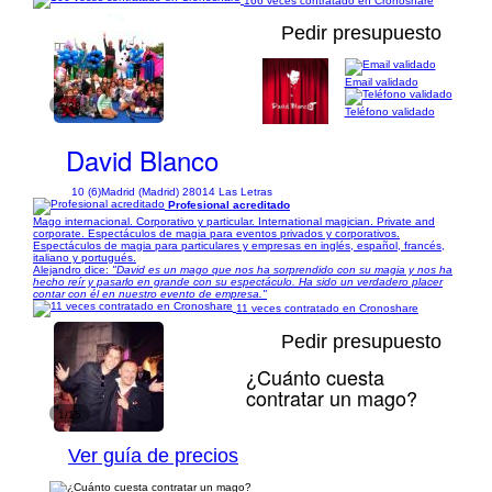
166 veces contratado en Cronoshare
Pedir presupuesto
Email validado
1/38
Teléfono validado
David Blanco
10 (6)
Madrid (Madrid) 28014 Las Letras
Profesional acreditado
Mago internacional. Corporativo y particular. International magician. Private and
corporate. Espectáculos de magia para eventos privados y corporativos.
Espectáculos de magia para particulares y empresas en inglés, español, francés,
italiano y portugués.
Alejandro dice:
"David es un mago que nos ha sorprendido con su magia y nos ha
hecho reír y pasarlo en grande con su espectáculo. Ha sido un verdadero placer
contar con él en nuestro evento de empresa."
11 veces contratado en Cronoshare
Pedir presupuesto
¿Cuánto cuesta
contratar un mago?
1/15
Ver guía de precios