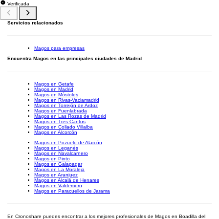
Verificada
Servicios relacionados
Magos para empresas
Encuentra Magos en las principales ciudades de Madrid
Magos en Getafe
Magos en Madrid
Magos en Móstoles
Magos en Rivas-Vaciamadrid
Magos en Torrejón de Ardoz
Magos en Fuenlabrada
Magos en Las Rozas de Madrid
Magos en Tres Cantos
Magos en Collado Villalba
Magos en Alcorcón
Magos en Pozuelo de Alarcón
Magos en Leganés
Magos en Navalcarnero
Magos en Pinto
Magos en Galapagar
Magos en La Moraleja
Magos en Aranjuez
Magos en Alcalá de Henares
Magos en Valdemoro
Magos en Paracuellos de Jarama
En Cronoshare puedes encontrar a los mejores profesionales de Magos en Boadilla del