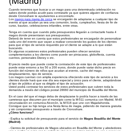
(Madrid)
Cuando tenemos que buscar a un mago para una determinada celebración no
sabes donde podrás acudir para contratarlo ya que quieres alguien de confianza
desde Cronoshare te ayudaremos a encontrarlo.
Los
magos para magia de cerca
se encargarán de adaptarse a cualquier tipo de
evento al que acudan ya sea una comunión, boda, cumpleaños, fiesta de fin de
curso, bautizo, celebraciones infantiles, entre otras.
Tenga en cuenta que cuando pida presupuestos llegarán a contactarle hasta 4
magos donde presentaran sus presupuestos.
Deberá de tener en cuenta que estos profesionales se encargarán de personalizar
cada uno del evento que vayan a realizar conociendo los gustos de los clientes
para que el tipo de servicio requerido por el cliente se adapte a lo que están
buscando.
En algunas ocasiones estos profesionales pueden ofrecer servicios
complementarios a los clientes como puede ser pintacaras, globoflexia, cuenta
cuentos, personales Disney o etc.
El precio medio que puede costar la contratación de este tipo de profesionales
puede estar entorno a los 50 a 200 euros, donde puede variar dicho precio en
función del número de niños que acudan al evento, cache del mago,
desplazamiento, tipo de servicio.
Los magos cuentan con amplia experiencia ofreciendo este tipo de servicio a los
clientes donde hará que ese día sea especial y único para el cliente, adaptándose
al tipo de público al que va dirigido el tipo de actuación.
Usted podrá contratar los servicios de estos profesionales que cubren toda la
demanda a través del códigos postal 28660 del municipio de Boadilla del Monte.
En el caso del que el mago deba de desplazarse lo podría hacer a través de las
carreteras que discurren por el municipio como la M-511 comunica con Madrid, M-40
circunvalación en comunica Alcorcón, la M-516 que une con Majadahonda.
Consigue que su hijo tenga una fiesta llena de magia, pidiendo de manera gratuita
y sin compromiso presupuesto a través de Cronoshare.
¿Cómo funciona?
- Explica tu solicitud de presupuesto para el servicio de
Magos Boadilla del Monte
(Madrid)
.
- Cientos de profesionales de Magos ubicados en Boadilla del Monte y alrededores