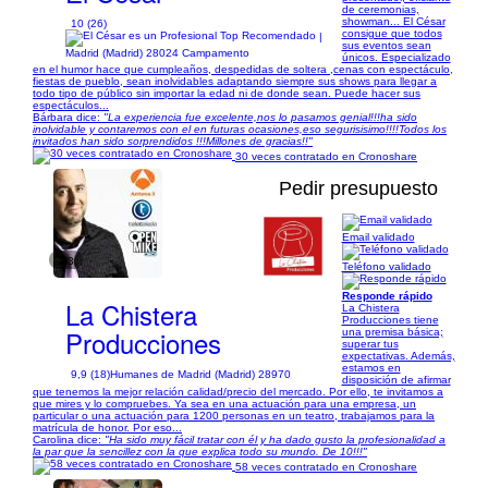
de ceremonias,
showman... El César
10 (26)
consigue que todos
|
sus eventos sean
Madrid (Madrid) 28024 Campamento
únicos. Especializado
en el humor hace que cumpleaños, despedidas de soltera ,cenas con espectáculo,
fiestas de pueblo, sean inolvidables adaptando siempre sus shows para llegar a
todo tipo de público sin importar la edad ni de donde sean. Puede hacer sus
espectáculos...
Bárbara dice:
"La experiencia fue excelente,nos lo pasamos genial!!!ha sido
inolvidable y contaremos con el en futuras ocasiones,eso segurisisimo!!!!Todos los
invitados han sido sorprendidos !!!Millones de gracias!!"
30 veces contratado en Cronoshare
Pedir presupuesto
Email validado
1/3
Teléfono validado
Responde rápido
La Chistera
La Chistera
Producciones tiene
Producciones
una premisa básica;
superar tus
expectativas. Además,
estamos en
9,9 (18)
Humanes de Madrid (Madrid) 28970
disposición de afirmar
que tenemos la mejor relación calidad/precio del mercado. Por ello, te invitamos a
que mires y lo compruebes. Ya sea en una actuación para una empresa, un
particular o una actuación para 1200 personas en un teatro, trabajamos para la
matrícula de honor. Por eso...
Carolina dice:
"Ha sido muy fácil tratar con él y ha dado gusto la profesionalidad a
la par que la sencillez con la que explica todo su mundo. De 10!!!"
58 veces contratado en Cronoshare