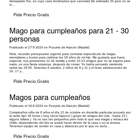
demasiado frío, en cuyo caso tendríamos que cancelar) He estimado 2h pero no sé
si...
Pide Precio Gratis
Mago para cumpleaños para 21 - 30
personas
Publicado el 27-5-2024 en Pozuelo de Alarcón (Madrid)
Hola, necesito presupuesto urgente para contratar espectáculo de magia,
mentalismo y humor para celebrar los 18 años de mi hijo. Me gustaría que fuera
especial, nos juntaremos 12 de familia y entre 10-13 amigos que no se espera para
nada, es una fiesta sorpresa, después de comer. Yo había pensado merienda
sobre las 18.00. Seremos 6 adultos, 2 niños de 9 y 11 y el resto adolescentes de
16, 17 y...
Pide Precio Gratis
Magos para cumpleaños
Publicado el 18-9-2024 en Pozuelo de Alarcón (Madrid)
Cumpleaños niña de 8 años el día 12 de octubre en domicilio particular pozuelo por
la tarde tipo 18 horas ( muy cerca hipercor ) grupo de amigos del cole , hasta 15 (
alguno fallara ). Ya no son tan pequeños pero todo lo que sea magia y música les
chifla, dependiendo del día se podrá hacer dentro de la casa o en la terraza.
Tenemos equipo de sonido en casa y altavoces por lo que no sería...
Pide Precio Gratis