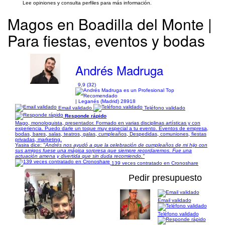
Lee opiniones y consulta perfiles para más información.
Magos en Boadilla del Monte |
Para fiestas, eventos y bodas
Andrés Madruga
9,9 (32)
| Leganés (Madrid) 28918
Email validado
Teléfono validado
Responde rápido
Mago, monologuista, presentador. Formado en varias disciplinas artísticas y con
experiencia. Puedo darle un toque muy especial a tu evento. Eventos de empresa,
bodas, bares, salas, teatros, galas, cumpleaños, Despedidas, comuniones, fiestas
privadas, marketing.
Yasira dice:
"Andrés nos ayudó a que la celebración de cumpleaños de mi hijo con
sus amigos fuese una mágica sorpresa que siempre recordaremos. Fue una
actuación amena y divertida que sin duda recomiendo."
139 veces contratado en Cronoshare
Pedir presupuesto
Email validado
1/6
Teléfono validado