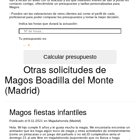
van a recibir un aviso con tu solicitud y los que muestren interés se van a poner en
contacto contigo, ofreciéndote un presupuesto y tarifas personalizadas para
Magos.
- Puedes ver las valoraciones de otros clientes así como el perfil de cada
profesional para poder comparar los presupuestos y tomar la mejor decisión.
Indica las horas que durará la actuación:
Tu presupuesto es:
– €
Otras solicitudes de
Magos Boadilla del Monte
(Madrid)
Magos fiestas infantiles
Publicado el 9-11-2021 en Majadahonda (Madrid)
Hola. Mi hijo cumple 6 años y le gusta mucho la magia. Me encantaría encontrar un
animador que les haga algún truco de magia y otras actividades de entretenimiento
(como un pintacaras o un juego del pañuelo o no sé) El cumpleaños sería el
domingo 21 al aire libre en majadahonda (suponiendo que no llueva o haga