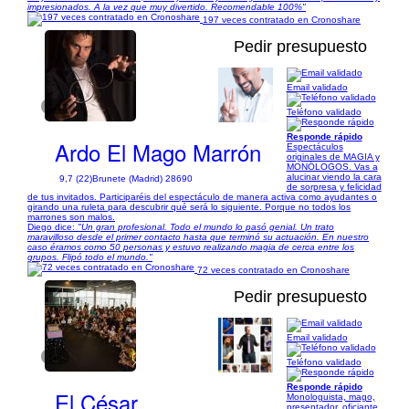
impresionados. A la vez que muy divertido. Recomendable 100%"
197 veces contratado en Cronoshare
Pedir presupuesto
Email validado
1/12
Teléfono validado
Responde rápido
Ardo El Mago Marrón
Espectáculos
originales de MAGIA y
MONÓLOGOS. Vas a
alucinar viendo la cara
9,7 (22)
Brunete (Madrid) 28690
de sorpresa y felicidad
de tus invitados. Participaréis del espectáculo de manera activa como ayudantes o
girando una ruleta para descubrir qué será lo siguiente. Porque no todos los
marrones son malos.
Diego dice:
"Un gran profesional. Todo el mundo lo pasó genial. Un trato
maravilloso desde el primer contacto hasta que terminó su actuación. En nuestro
caso éramos como 50 personas y estuvo realizando magia de cerca entre los
grupos. Flipó todo el mundo."
72 veces contratado en Cronoshare
Pedir presupuesto
Email validado
1/5
Teléfono validado
Responde rápido
El César
Monologuista, mago,
presentador, oficiante