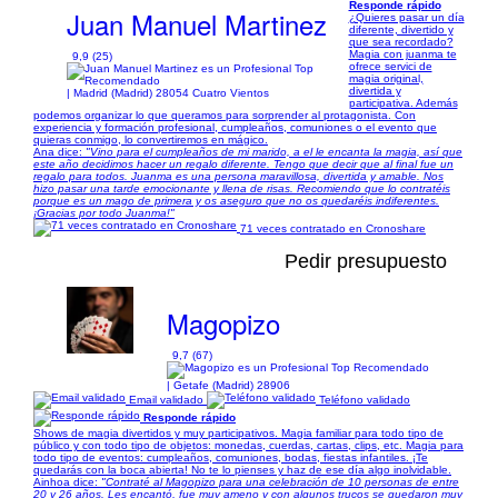
Responde rápido
Juan Manuel Martinez
¿Quieres pasar un día
diferente, divertido y
que sea recordado?
Magia con juanma te
9,9 (25)
ofrece servici de
magia original,
divertida y
| Madrid (Madrid) 28054 Cuatro Vientos
participativa. Además
podemos organizar lo que queramos para sorprender al protagonista. Con
experiencia y formación profesional, cumpleaños, comuniones o el evento que
quieras conmigo, lo convertiremos en mágico.
Ana dice:
"Vino para el cumpleaños de mi marido, a el le encanta la magia, así que
este año decidimos hacer un regalo diferente. Tengo que decir que al final fue un
regalo para todos. Juanma es una persona maravillosa, divertida y amable. Nos
hizo pasar una tarde emocionante y llena de risas. Recomiendo que lo contratéis
porque es un mago de primera y os aseguro que no os quedaréis indiferentes.
¡Gracias por todo Juanma!"
71 veces contratado en Cronoshare
Pedir presupuesto
Magopizo
9,7 (67)
| Getafe (Madrid) 28906
Email validado
Teléfono validado
Responde rápido
Shows de magia divertidos y muy participativos. Magia familiar para todo tipo de
público y con todo tipo de objetos: monedas, cuerdas, cartas, clips, etc. Magia para
todo tipo de eventos: cumpleaños, comuniones, bodas, fiestas infantiles. ¡Te
quedarás con la boca abierta! No te lo pienses y haz de ese día algo inolvidable.
Ainhoa dice:
"Contraté al Magopizo para una celebración de 10 personas de entre
20 y 26 años. Les encantó, fue muy ameno y con algunos trucos se quedaron muy