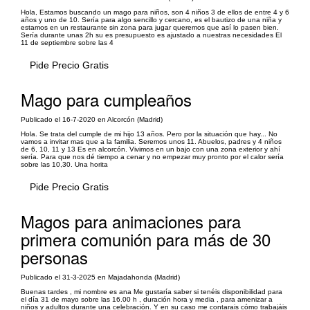
Hola, Estamos buscando un mago para niños, son 4 niños 3 de ellos de entre 4 y 6
años y uno de 10. Sería para algo sencillo y cercano, es el bautizo de una niña y
estamos en un restaurante sin zona para jugar queremos que así lo pasen bien.
Sería durante unas 2h su es presupuesto es ajustado a nuestras necesidades El
11 de septiembre sobre las 4
Pide Precio Gratis
Mago para cumpleaños
Publicado el 16-7-2020 en Alcorcón (Madrid)
Hola. Se trata del cumple de mi hijo 13 años. Pero por la situación que hay... No
vamos a invitar mas que a la familia. Seremos unos 11. Abuelos, padres y 4 niños
de 6, 10, 11 y 13 Es en alcorcón. Vivimos en un bajo con una zona exterior y ahí
sería. Para que nos dé tiempo a cenar y no empezar muy pronto por el calor sería
sobre las 10,30. Una horita
Pide Precio Gratis
Magos para animaciones para
primera comunión para más de 30
personas
Publicado el 31-3-2025 en Majadahonda (Madrid)
Buenas tardes , mi nombre es ana Me gustaría saber si tenéis disponibilidad para
el día 31 de mayo sobre las 16.00 h , duración hora y media , para amenizar a
niños y adultos durante una celebración. Y en su caso me contarais cómo trabajáis