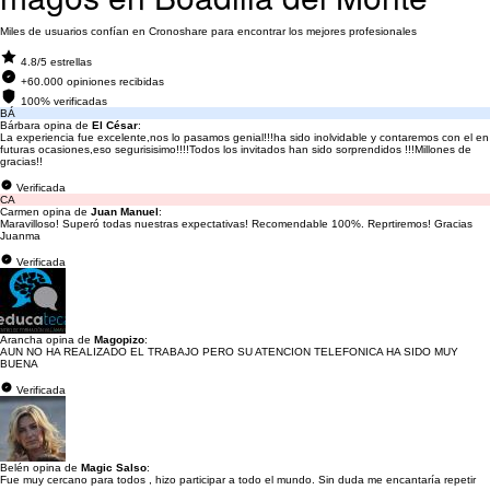
Miles de usuarios confían en Cronoshare para encontrar los mejores profesionales
4.8/5 estrellas
+60.000 opiniones recibidas
100% verificadas
BÁ
Bárbara opina de
El César
:
La experiencia fue excelente,nos lo pasamos genial!!!ha sido inolvidable y contaremos con el en
futuras ocasiones,eso segurisisimo!!!!Todos los invitados han sido sorprendidos !!!Millones de
gracias!!
Verificada
CA
Carmen opina de
Juan Manuel
:
Maravilloso! Superó todas nuestras expectativas! Recomendable 100%. Reprtiremos! Gracias
Juanma
Verificada
Arancha opina de
Magopizo
:
AUN NO HA REALIZADO EL TRABAJO PERO SU ATENCION TELEFONICA HA SIDO MUY
BUENA
Verificada
Belén opina de
Magic Salso
:
Fue muy cercano para todos , hizo participar a todo el mundo. Sin duda me encantaría repetir