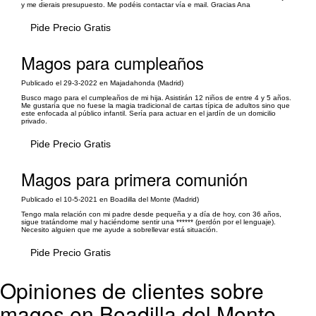
y me dierais presupuesto. Me podéis contactar vía e mail. Gracias Ana
Pide Precio Gratis
Magos para cumpleaños
Publicado el 29-3-2022 en Majadahonda (Madrid)
Busco mago para el cumpleaños de mi hija. Asistirán 12 niños de entre 4 y 5 años.
Me gustaría que no fuese la magia tradicional de cartas típica de adultos sino que
este enfocada al público infantil. Sería para actuar en el jardín de un domicilio
privado.
Pide Precio Gratis
Magos para primera comunión
Publicado el 10-5-2021 en Boadilla del Monte (Madrid)
Tengo mala relación con mi padre desde pequeña y a día de hoy, con 36 años,
sigue tratándome mal y haciéndome sentir una ****** (perdón por el lenguaje).
Necesito alguien que me ayude a sobrellevar está situación.
Pide Precio Gratis
Opiniones de clientes sobre
magos en Boadilla del Monte