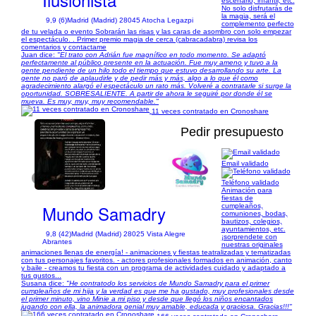
escenario, infantil, etc.
No solo disfrutarás de
la magia, será el
9,9 (6)
Madrid (Madrid) 28045 Atocha Legazpi
complemento perfecto
de tu velada o evento Sobrarán las risas y las caras de asombro con solo empezar
el espectáculo. . Primer premio magia de cerca (cabracadabra) revisa los
comentarios y contactame
Juan dice:
"El trato con Adrián fue magnífico en todo momento. Se adaptó
perfectamente al público presente en la actuación. Fue muy ameno y tuvo a la
gente pendiente de un hilo todo el tiempo que estuvo desarrollando su arte. La
gente no paró de aplaudirle y de pedir más y más, algo a lo que él como
agradecimiento alargó el espectáculo un rato más. Volveré a contratarle si surge la
oportunidad. SOBRESALIENTE. A partir de ahora le seguiré por donde él se
mueva. Es muy, muy, muy recomendable."
11 veces contratado en Cronoshare
Pedir presupuesto
Email validado
1/11
Teléfono validado
Animación para
fiestas de
Mundo Samadry
cumpleaños,
comuniones, bodas,
bautizos, colegios,
ayuntamientos, etc.
9,8 (42)
Madrid (Madrid) 28025 Vista Alegre
¡sorprendete con
Abrantes
nuestras originales
animaciones llenas de energía! - animaciones y fiestas teatralizadas y tematizadas
con tus personajes favoritos. - actores profesionales formados en animación, canto
y baile - creamos tu fiesta con un programa de actividades cuidado y adaptado a
tus gustos...
Susana dice:
"He contratodo los servicios de Mundo Samadry para el primer
cumpleaños de mi hija y la verdad es que me ha gustado, muy profesionales desde
el primer minuto, vino Minie a mi piso y desde que llegó los niños encantados
jugando con ella, la animadora genial muy amable, educada y graciosa. Gracias!!!"