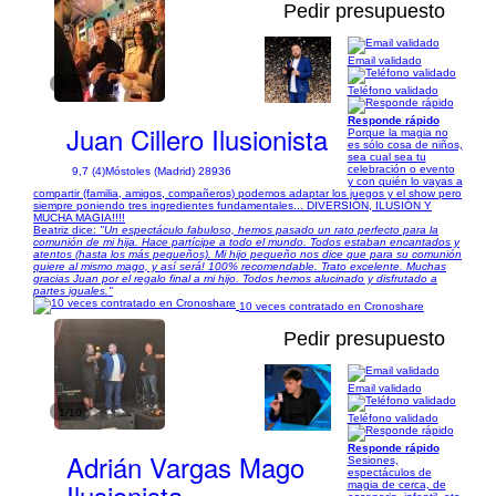
Pedir presupuesto
Email validado
1/30
Teléfono validado
Responde rápido
Juan Cillero Ilusionista
Porque la magia no
es sólo cosa de niños,
sea cual sea tu
celebración o evento
9,7 (4)
Móstoles (Madrid) 28936
y con quién lo vayas a
compartir (familia, amigos, compañeros) podemos adaptar los juegos y el show pero
siempre poniendo tres ingredientes fundamentales... DIVERSIÓN, ILUSIÓN Y
MUCHA MAGIA!!!!
Beatriz dice:
"Un espectáculo fabuloso, hemos pasado un rato perfecto para la
comunión de mi hija. Hace partícipe a todo el mundo. Todos estaban encantados y
atentos (hasta los más pequeños). Mi hijo pequeño nos dice que para su comunión
quiere al mismo mago, y así será! 100% recomendable. Trato excelente. Muchas
gracias Juan por el regalo final a mi hijo. Todos hemos alucinado y disfrutado a
partes iguales."
10 veces contratado en Cronoshare
Pedir presupuesto
Email validado
1/10
Teléfono validado
Responde rápido
Adrián Vargas Mago
Sesiones,
espectáculos de
Ilusionista
magia de cerca, de