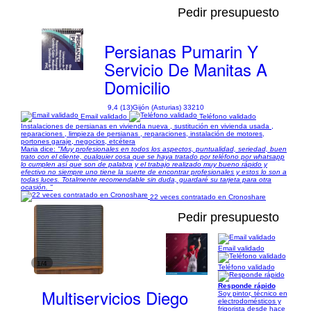
Pedir presupuesto
Persianas Pumarin Y
Servicio De Manitas A
Domicilio
9,4 (13)
Gijón (Asturias) 33210
Email validado
Teléfono validado
Instalaciones de persianas en vivienda nueva , sustitución en vivienda usada ,
reparaciones , limpieza de persianas , reparaciones, instalación de motores,
portones garaje, negocios, etcétera
Maria dice:
"Muy profesionales en todos los aspectos, puntualidad, seriedad, buen
trato con el cliente, cualquier cosa que se haya tratado por teléfono por whatsapp
lo cumplen así que son de palabra y el trabajo realizado muy bueno rápido y
efectivo no siempre uno tiene la suerte de encontrar profesionales y estos lo son a
todas luces. Totalmente recomendable sin duda, guardaré su tarjeta para otra
ocasión. "
22 veces contratado en Cronoshare
Pedir presupuesto
Email validado
1/4
Teléfono validado
Responde rápido
Multiservicios Diego
Soy pintor, técnico en
electrodomésticos y
frigorista desde hace