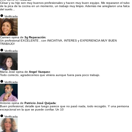
César y su hijo son muy buenos profesionales y hacen muy buen equipo. Me repararon el tubo
de la pica de la cocina en un momento, un trabajo muy limpio. Además me arreglaron una falca
del suelo...
Verificada
Carmen opina de
3g Reparación
:
Un profesional EXCELENTE , con INICIATIVA, INTERES y EXPERIENCIA MUY BUEN
TRABAJO!
Verificada
María José opina de
Angel Vazquez
:
Todo correcto, agradecemos que viniera aunque fuera para poco trabajo.
Verificada
Antonio opina de
Patricio José Quijada
:
Buen profesional, detalle que luego parece que no pasó nada, todo recogido. Y una perrsona
excepcional en la que se puede confiar. Un 10
Verificada