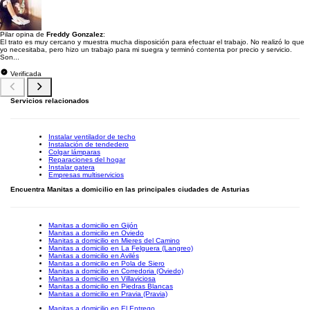
Pilar opina de
Freddy Gonzalez
:
El trato es muy cercano y muestra mucha disposición para efectuar el trabajo. No realizó lo que
yo necesitaba, pero hizo un trabajo para mi suegra y terminó contenta por precio y servicio.
Son...
Verificada
Servicios relacionados
Instalar ventilador de techo
Instalación de tendedero
Colgar lámparas
Reparaciones del hogar
Instalar gatera
Empresas multiservicios
Encuentra Manitas a domicilio en las principales ciudades de Asturias
Manitas a domicilio en Gijón
Manitas a domicilio en Oviedo
Manitas a domicilio en Mieres del Camino
Manitas a domicilio en La Felguera (Langreo)
Manitas a domicilio en Avilés
Manitas a domicilio en Pola de Siero
Manitas a domicilio en Corredoria (Oviedo)
Manitas a domicilio en Villaviciosa
Manitas a domicilio en Piedras Blancas
Manitas a domicilio en Pravia (Pravia)
Manitas a domicilio en El Entrego