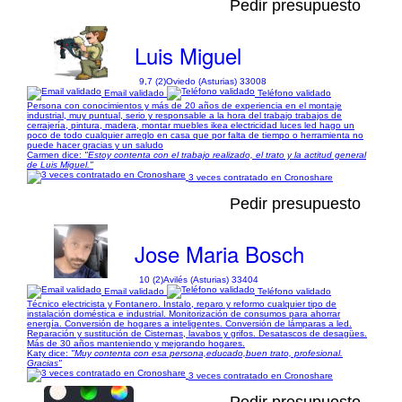
Pedir presupuesto
Luis Miguel
9,7 (2)
Oviedo (Asturias) 33008
Email validado
Teléfono validado
Persona con conocimientos y más de 20 años de experiencia en el montaje
industrial, muy puntual, serio y responsable a la hora del trabajo trabajos de
cerrajería, pintura, madera, montar muebles ikea electricidad luces led hago un
poco de todo cualquier arreglo en casa que por falta de tiempo o herramienta no
puede hacer gracias y un saludo
Carmen dice:
"Estoy contenta con el trabajo realizado, el trato y la actitud general
de Luis Miguel."
3 veces contratado en Cronoshare
Pedir presupuesto
Jose Maria Bosch
10 (2)
Avilés (Asturias) 33404
Email validado
Teléfono validado
Técnico electricista y Fontanero. Instalo, reparo y reformo cualquier tipo de
instalación doméstica e industrial. Monitorización de consumos para ahorrar
energía. Conversión de hogares a inteligentes. Conversión de lámparas a led.
Reparación y sustitución de Cisternas, lavabos y grifos. Desatascos de desagües.
Más de 30 años manteniendo y mejorando hogares.
Katy dice:
"Muy contenta con esa persona,educado,buen trato, profesional.
Gracias"
3 veces contratado en Cronoshare