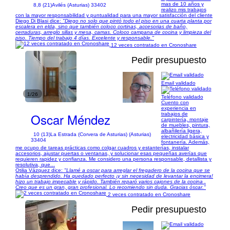
mas de 10 años y
8,8 (21)
Avilés (Asturias) 33402
realizo mis trabajos
con la mayor responsabilidad y puntualidad para una mayor satisfacción del cliente
Diego Di Blasi dice:
"Diego no solo que pintó todo el piso en una cuarta planta por
escalera en elda, sino que también coloco cortinas, accesorias de baño,
cerraduras, arreglo sillas y mesa, camas. Coloco campana de cocina y limpieza del
piso. Tiempo del trabajo 4 días. Excelente y responsable."
12 veces contratado en Cronoshare
Pedir presupuesto
Email validado
1/26
Teléfono validado
Cuento con
experiencia en
Oscar Méndez
trabajos de
carpintería, montaje
de muebles, pintura,
albañilería ligera,
10 (13)
La Estrada (Corvera de Asturias) (Asturias)
electricidad básica y
33404
fontanería. Además,
me ocupo de tareas prácticas como colgar cuadros y estanterías, instalar
accesorios, ajustar puertas o ventanas, y solucionar esas pequeñas averías que
requieren rapidez y confianza. Me considero una persona responsable, detallista y
resolutiva, que...
Otilia Vázquez dice:
"Llamé a oscar para arreglar el fregadero de la cocina que se
había desprendido. Ha quedado perfecto ¡y sin necesidad de levantar la encimera!
hizo un trabajo impecable y rápido. También reparó varios cajones de la cocina .
Creo que es un gran, gran profesional. Lo recomiendo sin duda. Gracias óscar."
2 veces contratado en Cronoshare
Pedir presupuesto