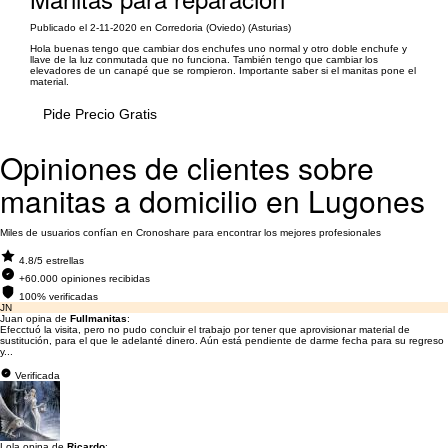
Publicado el 2-11-2020 en Corredoria (Oviedo) (Asturias)
Hola buenas tengo que cambiar dos enchufes uno normal y otro doble enchufe y
llave de la luz conmutada que no funciona. También tengo que cambiar los
elevadores de un canapé que se rompieron. Importante saber si el manitas pone el
material.
Pide Precio Gratis
Opiniones de clientes sobre
manitas a domicilio en Lugones
Miles de usuarios confían en Cronoshare para encontrar los mejores profesionales
4.8/5 estrellas
+60.000 opiniones recibidas
100% verificadas
JN
Juan opina de
Fullmanitas
:
Efecctuó la visita, pero no pudo concluir el trabajo por tener que aprovisionar material de
sustitución, para el que le adelanté dinero. Aún está pendiente de darme fecha para su regreso
y...
Verificada
Lola opina de
Ricardo
: