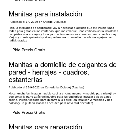
Manitas para instalación
Publicado el 1-9-2020 en Oviedo (Asturias)
Hola! a mediados de septiembre voy a necesitar a alguien que me instale unas
redes para gatos en las ventanas, que me coloque unas cortinas (sería instalarlas
completas con anclajes y todo ya que las que están ahora son unos carriles muy.
Viejos y quería quitarlos) y si se pudiera en un mueble hacerle un agujero con
radial, gracias
Pide Precio Gratis
Manitas a domicilio de colgantes de
pared - herrajes - cuadros,
estanterías
Publicado el 29-9-2022 en Corredoria (Oviedo) (Asturias)
Hacer enchufes, instalar mueble cocina encima nevera, y mueble para micro(hay
que cortar la parte atrás del mueble para los enchufes), instalar baldas pared
cocina, instalar soporte para guitarra a la pared, en total son 2 muebles y dos
baldas y un guitarra más los enchufes para nevera(3 enchufes)
Pide Precio Gratis
Manitas para reparación