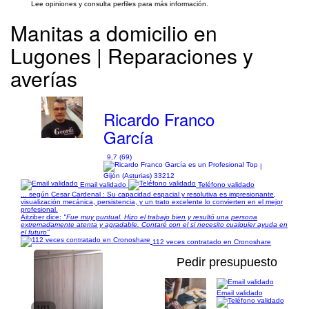
Lee opiniones y consulta perfiles para más información.
Manitas a domicilio en
Lugones | Reparaciones y
averías
Ricardo Franco
García
9,7 (69)
|
Gijón (Asturias) 33212
Email validado
Teléfono validado
... según Cesar Cardenal : Su capacidad espacial y resolutiva es impresionante,
visualización mecánica, persistencia, y un trato excelente lo convierten en el mejor
profesional.
Aitziber dice:
"Fue muy puntual. Hizo el trabajo bien y resultó una persona
extremadamente atenta y agradable. Contaré con el si necesito cualquier ayuda en
el futuro"
112 veces contratado en Cronoshare
Pedir presupuesto
Email validado
1/11