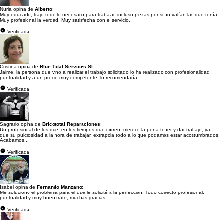
Nuria opina de
Alberto
:
Muy educado, trajo todo lo necesario para trabajar, incluso piezas por si no valían las que tenía.
Muy profesional la verdad. Muy satisfecha con el servicio.
Verificada
Cristina opina de
Blue Total Services Sl
:
Jaime, la persona que vino a realizar el trabajo solicitado lo ha realizado con profesionalidad
puntualidad y a un precio muy competente. lo recomendaría
Verificada
Sagrario opina de
Bricototal Reparaciones
:
Un profesional de los que, en los tiempos que corren, merece la pena tener y dar trabajo, ya
que su pulcrosidad a la hora de trabajar, extrapola todo a lo que podamos estar acostumbrados.
Acabamos...
Verificada
Isabel opina de
Fernando Manzano
:
Me soluciono el problema para el que le solicité a la perfección. Todo correcto profesional,
puntualidad y muy buen trato, muchas gracias
Verificada