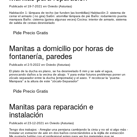
Publicado el 19-7-2021 en Oviedo (Asturias)
Habitación 1: lámpara de techo (se funden las bombillas) Habitación 2: sistema de
cerrar el armario ( no gira) Salón: atornillar lámpara de pie Baño: rodamiento puerta
mampara Baño: cisterna (gotea algunas veces) Cocina: interior de armario, sistema
de salida de cestas desnivelado
Pide Precio Gratis
Manitas a domicilio por horas de
fontanería, paredes
Publicado el 2-5-2022 en Oviedo (Asturias)
El plato de la ducha es plano, se ha desnivelado 6 mm y se sale el agua,
provocando daños a la vecina de abajo. Y para evitar futuros problemas poner un
zócalo separador entre la ducha {empotrada) y el aseo. Y recolocar la "puerta-
Mampara" a la altura de este "zócalo-Separador"
Pide Precio Gratis
Manitas para reparación e
instalación
Publicado el 23-12-2021 en Oviedo (Asturias)
Tengo dos trabajos: - Arreglar una persiana cambiando la cinta y no sé si algo más -
Instalar un extractor de aire en dos baños conectándolos a la rejilla de extracción
Me gustaría hablar con el profesional antes para ver los materiales que se