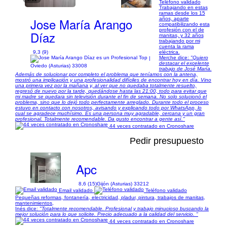
Teléfono validado
Trabajando en estas
ramas desde los 15
Jose María Arango
años, aparte
compatibilizando esta
profesión con el de
Díaz
manitas, y 32 años
trabajando por mi
cuenta la rama
9,3 (9)
eléctrica.
Merche dice:
"Quiero
|
destacar el excelente
Oviedo (Asturias) 33008
trabajo de José María.
Además de solucionar por completo el problema que teníamos con la antena,
mostró una implicación y una profesionalidad difíciles de encontrar hoy en día. Vino
una primera vez por la mañana y, al ver que no quedaba totalmente resuelto,
regresó de nuevo por la tarde, quedándose hasta las 21:00, todo para evitar que
mi madre se quedara sin televisión durante el fin de semana. No solo solucionó el
problema, sino que lo dejó todo perfectamente arreglado. Durante todo el proceso
estuvo en contacto con nosotros, avisando y explicando todo por WhatsApp, lo
cual se agradece muchísimo. Es una persona muy agradable, cercana y un gran
profesional. Totalmente recomendable. Da gusto encontrar a gente así."
44 veces contratado en Cronoshare
Pedir presupuesto
Apc
8,6 (15)
Gijón (Asturias) 33212
Email validado
Teléfono validado
Pequeñas reformas, fontanería, electricidad, pladur, pintura, trabajos de manitas,
mantenimientos,
Inés dice:
"Totalmente recomendable. Profesional y trabajo minucioso buscando la
mejor solución para lo que solicite. Precio adecuado a la calidad del servicio. "
44 veces contratado en Cronoshare