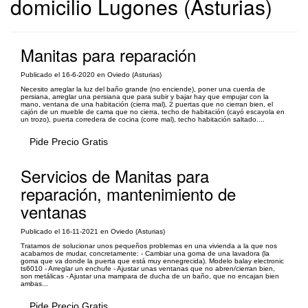
domicilio Lugones (Asturias)
Manitas para reparación
Publicado el 16-6-2020 en Oviedo (Asturias)
Necesito arreglar la luz del baño grande (no enciende), poner una cuerda de
persiana, arreglar una persiana que para subir y bajar hay que empujar con la
mano, ventana de una habitación (cierra mal), 2 puertas que no cierran bien, el
cajón de un mueble de cama que no cierra, techo de habitación (cayó escayola en
un trozo), puerta corredera de cocina (corre mal), techo habitación saltado....
Pide Precio Gratis
Servicios de Manitas para
reparación, mantenimiento de
ventanas
Publicado el 16-11-2021 en Oviedo (Asturias)
Tratamos de solucionar unos pequeños problemas en una vivienda a la que nos
acabamos de mudar, concretamente: - Cambiar una goma de una lavadora (la
goma que va donde la puerta que está muy ennegrecida). Modelo balay electronic
ts6010 - Arreglar un enchufe - Ajustar unas ventanas que no abren/cierran bien,
son metálicas - Ajustar una mampara de ducha de un baño, que no encajan bien
ambas...
Pide Precio Gratis