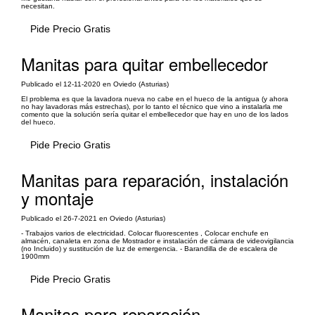
necesitan.
Pide Precio Gratis
Manitas para quitar embellecedor
Publicado el 12-11-2020 en Oviedo (Asturias)
El problema es que la lavadora nueva no cabe en el hueco de la antigua (y ahora
no hay lavadoras más estrechas), por lo tanto el técnico que vino a instalarla me
comento que la solución sería quitar el embellecedor que hay en uno de los lados
del hueco.
Pide Precio Gratis
Manitas para reparación, instalación
y montaje
Publicado el 26-7-2021 en Oviedo (Asturias)
- Trabajos varios de electricidad. Colocar fluorescentes , Colocar enchufe en
almacén, canaleta en zona de Mostrador e instalación de cámara de videovigilancia
(no Incluido) y sustitución de luz de emergencia. - Barandilla de de escalera de
1900mm
Pide Precio Gratis
Manitas para reparación