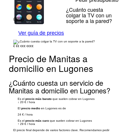
Pedir presupuesto
¿Cuánto cuesta
colgar la TV con un
soporte a la pared?
1/13
Ver guía de precios
€
€€
€€€
€€€€
Precio de Manitas a
domicilio en Lugones
¿Cuánto cuesta un servicio de
Manitas a domicilio en Lugones?
Es el
precio más barato
que suelen cobrar en Lugones
↓
20 €
/
hora
El
precio medio
en Lugones es de
24 €
/
hora
Es el
precio más caro
que suelen cobrar en Lugones
↑
29 €
/
hora
El precio final depende de varios factores clave. Recomendamos pedir