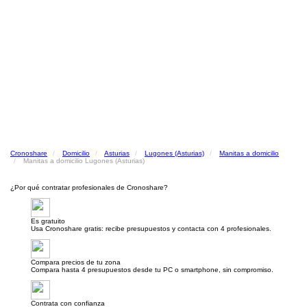
Cronoshare
Domicilio
Asturias
Lugones (Asturias)
Manitas a domicilio
Manitas a domicilio Lugones (Asturias)
¿Por qué contratar profesionales de Cronoshare?
Es gratuito
Usa Cronoshare gratis: recibe presupuestos y contacta con 4 profesionales.
Compara precios de tu zona
Compara hasta 4 presupuestos desde tu PC o smartphone, sin compromiso.
Contrata con confianza