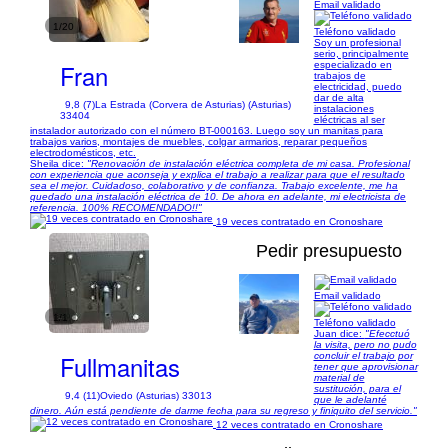
Email validado
1/20
Teléfono validado
Soy un profesional
serio, principalmente
Fran
especializado en
trabajos de
electricidad, puedo
dar de alta
9,8 (7)
La Estrada (Corvera de Asturias) (Asturias)
instalaciones
33404
eléctricas al ser
instalador autorizado con el número BT-000163. Luego soy un manitas para
trabajos varios, montajes de muebles, colgar armarios, reparar pequeños
electrodomésticos, etc.
Sheila dice:
"Renovación de instalación eléctrica completa de mi casa. Profesional
con experiencia que aconseja y explica el trabajo a realizar para que el resultado
sea el mejor. Cuidadoso, colaborativo y de confianza. Trabajo excelente, me ha
quedado una instalación eléctrica de 10. De ahora en adelante, mi electricista de
referencia. 100% RECOMENDADO!!"
19 veces contratado en Cronoshare
Pedir presupuesto
Email validado
1/1
Teléfono validado
Juan dice:
"Efecctuó
la visita, pero no pudo
Fullmanitas
concluir el trabajo por
tener que aprovisionar
material de
sustitución, para el
9,4 (11)
Oviedo (Asturias) 33013
que le adelanté
dinero. Aún está pendiente de darme fecha para su regreso y finiquito del servicio."
12 veces contratado en Cronoshare