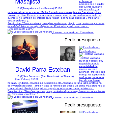
Masajista
enfermería
aprendiendo a cuidar
del cuerpo humano
10 (1)
Maspalomas (Las Palmas) 35100
con el cariño y la
profesionalidad adecuadas. Me he formado como masajista en Barcelona y Las
Palmas de Gran Canaria aprendiendo técnicas para seguir cuidando no solo del
cuerpo si no también del interior para relajar , dar nuevas energías y mejorar el
estado psíquico y...
Sergio dice:
"Trato excelente, masajista profesional, limpio, con productos y aceites
de calidad. Hice el masaje relajante de 90 minutos y salí como nuevo.
Recomendable 100%"
1 veces contratado en Cronoshare
Pedir presupuesto
Email validado
1/5
Teléfono validado
Buenas noches, soy
especialista en la
David Parra Esteban
especialidad de
masaje metodo
akkinson. Metodo que
trabaja los tejidos más
10 (2)
San Fernando (San Bartolomé de Tirajana)
profundos, trato todo
(Las Palmas) 35100
tipo de problemas,
hernias, tendinitis, cervicalgias, lumbalgias etc.Dispongo de una tabla profesional
de inversión postural. Tambien trato la reflexologia desde un plano más profundo al
convencional. En definitiva, mi trabajo y lo que hago es tratar problemas...
Duvalier dice:
"David es un crack, muy profesional y con muy buenos conocimientos
del tema fisio ,excelente "
4 veces contratado en Cronoshare
Pedir presupuesto