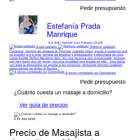
Pedir presupuesto
Estefanía Prada
Manrique
8,8 (6)
El Salobre (Las Palmas) 35106
Email validado
Teléfono validado
Camarera, Servicio de restaura té Pool bar, cuidado niños, ayuda a personas qué
no pueden por si sola, servicio de limpieza y organización y planchado de ropa
Laura Kamila Nuñez Manrique dice:
"Es una persona muy responsable, puntual,
con muy buen don de gente, con una humildad que resalta en ella... Una dama
con toda la disposición en ayudar a las personas; dispuesta afrontar cualquier
circunstancia sin temor al fracaso."
4 veces contratado en Cronoshare
Pedir presupuesto
¿Cuánto cuesta un masaje a domicilio?
Ver guía de precios
€
€€
€€€
€€€€
Precio de Masajista a