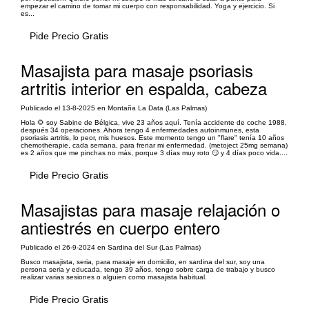
empezar el camino de tomar mi cuerpo con responsabilidad. Yoga y ejercicio. Si
es...
Pide Precio Gratis
Masajista para masaje psoriasis
artritis interior en espalda, cabeza
Publicado el 13-8-2025 en Montaña La Data (Las Palmas)
Hola 🌻 soy Sabine de Bélgica, vive 23 años aquí. Tenía accidente de coche 1988,
después 34 operaciones. Ahora tengo 4 enfermedades autoinmunes, esta
psoriasis artritis, lo peor, mis huesos. Este momento tengo un "flare" tenía 10 años
chemotherapie, cada semana, para frenar mi enfermedad. (metoject 25mg semana)
es 2 años que me pinchas no más, porque 3 días muy roto 😏 y 4 días poco vida....
Pide Precio Gratis
Masajistas para masaje relajación o
antiestrés en cuerpo entero
Publicado el 26-9-2024 en Sardina del Sur (Las Palmas)
Busco masajista, seria, para masaje en domicilio, en sardina del sur, soy una
persona seria y educada, tengo 39 años, tengo sobre carga de trabajo y busco
realizar varias sesiones o alguien como masajista habitual.
Pide Precio Gratis