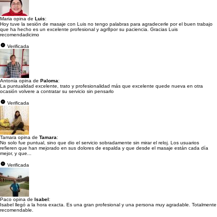
Maria opina de
Luis
:
Hoy tuve la sesión de masaje con Luis no tengo palabras para agradecerle por el buen trabajo
que ha hecho es un excelente profesional y agr8por su paciencia. Gracias Luis
recomendadicimo
Verificada
Antonia opina de
Paloma
:
La puntualidad excelente, trato y profesionalidad más que excelente quede nueva en otra
ocasión volvere a contratar su servicio sin pensarlo
Verificada
Tamara opina de
Tamara
:
No solo fue puntual, sino que dio el servicio sobradamente sin mirar el reloj. Los usuarios
refieren que han mejorado en sus dolores de espalda y que desde el masaje están cada día
mejor, y que...
Verificada
Paco opina de
Isabel
:
Isabel llegó a la hora exacta. Es una gran profesional y una persona muy agradable. Totalmente
recomendable.