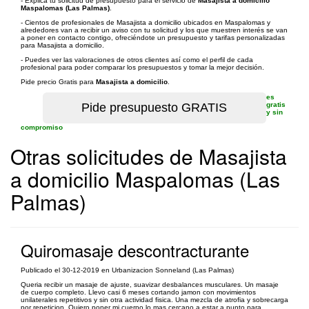
- Explica tu solicitud de presupuesto para el servicio de
Masajista a domicilio
Maspalomas (Las Palmas)
.
- Cientos de profesionales de Masajista a domicilio ubicados en Maspalomas y
alrededores van a recibir un aviso con tu solicitud y los que muestren interés se van
a poner en contacto contigo, ofreciéndote un presupuesto y tarifas personalizadas
para Masajista a domicilio.
- Puedes ver las valoraciones de otros clientes así como el perfil de cada
profesional para poder comparar los presupuestos y tomar la mejor decisión.
Pide precio Gratis para
Masajista a domicilio
.
es
gratis
y sin
compromiso
Otras solicitudes de Masajista
a domicilio Maspalomas (Las
Palmas)
Quiromasaje descontracturante
Publicado el 30-12-2019 en Urbanizacion Sonneland (Las Palmas)
Queria recibir un masaje de ajuste, suavizar desbalances musculares. Un masaje
de cuerpo completo. Llevo casi 6 meses cortando jamon con movimientos
unilaterales repetitivos y sin otra actividad fisica. Una mezcla de atrofia y sobrecarga
por repeticion. Quiero poner mi cuerpo lo mas cercano a estar a punto para