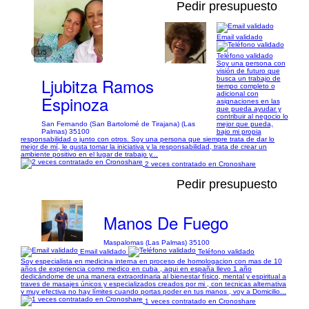
Pedir presupuesto
Email validado
1/5
Teléfono validado
Soy una persona con
visión de futuro que
Ljubitza Ramos
busca un trabajo de
tiempo completo o
adicional con
Espinoza
asignaciones en las
que pueda ayudar y
contribuir al negocio lo
San Fernando (San Bartolomé de Tirajana) (Las
mejor que pueda,
Palmas) 35100
bajo mi propia
responsabilidad o junto con otros. Soy una persona que siempre trata de dar lo
mejor de mí, le gusta tomar la iniciativa y la responsabilidad, trata de crear un
ambiente positivo en el lugar de trabajo y...
2 veces contratado en Cronoshare
Pedir presupuesto
Manos De Fuego
Maspalomas (Las Palmas) 35100
Email validado
Teléfono validado
Soy especialista en medicina interna en proceso de homologacion con mas de 10
años de experiencia como medico en cuba , aqui en españa llevo 1 año
dedicándome de una manera extraordinaria al bienestar físico, mental y espiritual a
traves de masajes únicos y especializados creados por mi , con tecnicas alternativa
y muy efectiva no hay límites cuando portas poder en tus manos , voy a Domicilio...
1 veces contratado en Cronoshare