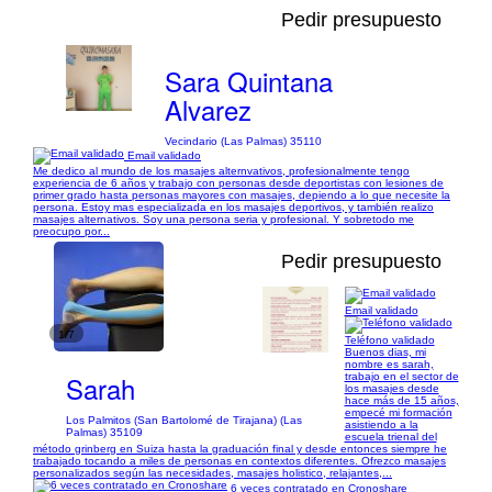
Pedir presupuesto
Sara Quintana
Alvarez
Vecindario (Las Palmas) 35110
Email validado
Me dedico al mundo de los masajes alternvativos, profesionalmente tengo
experiencia de 6 años y trabajo con personas desde deportistas con lesiones de
primer grado hasta personas mayores con masajes, depiendo a lo que necesite la
persona. Estoy mas especializada en los masajes deportivos, y también realizo
masajes alternativos. Soy una persona seria y profesional. Y sobretodo me
preocupo por...
Pedir presupuesto
Email validado
1/7
Teléfono validado
Buenos dias, mi
nombre es sarah,
Sarah
trabajo en el sector de
los masajes desde
hace más de 15 años,
empecé mi formación
Los Palmitos (San Bartolomé de Tirajana) (Las
asistiendo a la
Palmas) 35109
escuela trienal del
método grinberg en Suiza hasta la graduación final y desde entonces siempre he
trabajado tocando a miles de personas en contextos diferentes. Ofrezco masajes
personalizados según las necesidades, masajes holistico, relajantes,...
6 veces contratado en Cronoshare