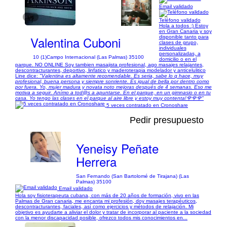
Email validado
1/6
Teléfono validado
Hola a todos :) Estoy
en Gran Canaria y soy
Valentina Cuboni
disponible tanto para
clases de grupo,
individuales
personalizadas, a
10 (1)
Campo Internacional (Las Palmas) 35100
domicilio o en el
parque. NO ONLINE Soy tambien masajista profesional, ago masajes relajantes,
descontracturantes, deportivo, linfatico y maderoterapia modelador y anticelulitico
Line dice:
"Valentina es altamente recomendable. Es seria, sabe lo q hace, muy
profesional, buena persona y siempre sonriente. Es igual de bella por dentro como
por fuera. Yo, mujer madura y novata noto mejoras después de 4 semanas. Eso me
motiva a seguir. Anímo a tod@s a apuntarse. En el parque, en un gimnasio o en tu
casa. Yo tengo las clases en el parque al aire libre y estoy muy contenta!🌹🌹🌹"
5 veces contratado en Cronoshare
Pedir presupuesto
Yeneisy Peñate
Herrera
San Fernando (San Bartolomé de Tirajana) (Las
Palmas) 35100
Email validado
Hola soy fisioterapeuta cubana, con más de 20 años de formación, vivo en las
Palmas de Gran canaria, me encanta mi profesión, doy masajes terapéuticos,
descontracturantes, faciales, así como ejercicios y métodos de relajación. Mi
objetivo es ayudarte a aliviar el dolor y tratar de incorporar al paciente a la sociedad
con la menor discapacidad posible, ofrezco todos mis conocimientos en...