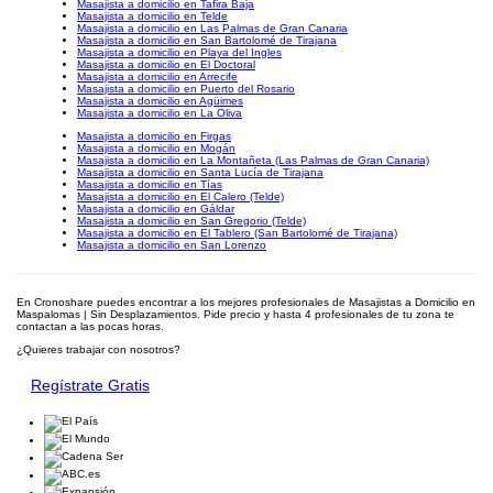
Masajista a domicilio en Tafira Baja
Masajista a domicilio en Telde
Masajista a domicilio en Las Palmas de Gran Canaria
Masajista a domicilio en San Bartolomé de Tirajana
Masajista a domicilio en Playa del Ingles
Masajista a domicilio en El Doctoral
Masajista a domicilio en Arrecife
Masajista a domicilio en Puerto del Rosario
Masajista a domicilio en Agüimes
Masajista a domicilio en La Oliva
Masajista a domicilio en Firgas
Masajista a domicilio en Mogán
Masajista a domicilio en La Montañeta (Las Palmas de Gran Canaria)
Masajista a domicilio en Santa Lucía de Tirajana
Masajista a domicilio en Tías
Masajista a domicilio en El Calero (Telde)
Masajista a domicilio en Gáldar
Masajista a domicilio en San Gregorio (Telde)
Masajista a domicilio en El Tablero (San Bartolomé de Tirajana)
Masajista a domicilio en San Lorenzo
En Cronoshare puedes encontrar a los mejores profesionales de Masajistas a Domicilio en
Maspalomas | Sin Desplazamientos. Pide precio y hasta 4 profesionales de tu zona te
contactan a las pocas horas.
¿Quieres trabajar con nosotros?
Regístrate Gratis