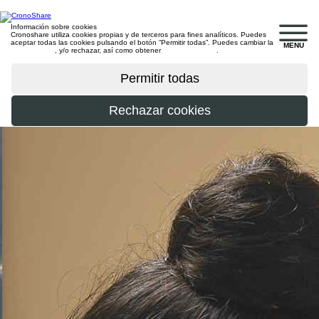
Información sobre cookies
Cronoshare utiliza cookies propias y de terceros para fines analíticos. Puedes
aceptar todas las cookies pulsando el botón “Permitir todas”. Puedes cambiar la
MENU
configuración
, y/o rechazar, así como obtener
más información
.