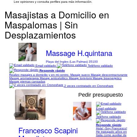
Lee opiniones y consulta perfiles para más información.
Masajistas a Domicilio en
Maspalomas | Sin
Desplazamientos
Massage H.quintana
Playa del Ingles (Las Palmas) 35100
Email validado
Teléfono validado
Responde rápido
Realizo masajes a domicilio y en mi centro. Masaje sueco Masaje descontracturante
Masaje aromaterapia Masaje anticelulitico Masaje lomi-lomi Masaje bioenerjetico
Masaje piernas cansadas
2 veces contratado en Cronoshare
Pedir presupuesto
Email validado
1/9
Teléfono validado
Responde rápido
Francesco Scapini
Hola! ¡Soy Francesco!
He trabajado años en
Italia como auxiliar de