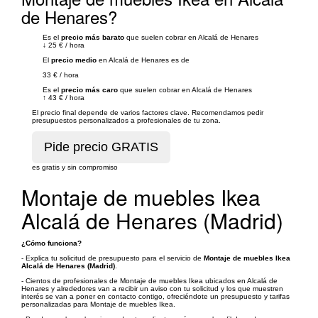
de Henares?
Es el
precio más barato
que suelen cobrar en Alcalá de Henares
↓
25 €
/
hora
El
precio medio
en Alcalá de Henares es de
33 €
/
hora
Es el
precio más caro
que suelen cobrar en Alcalá de Henares
↑
43 €
/
hora
El precio final depende de varios factores clave. Recomendamos pedir
presupuestos personalizados a profesionales de tu zona.
es gratis y sin compromiso
Montaje de muebles Ikea
Alcalá de Henares (Madrid)
¿Cómo funciona?
- Explica tu solicitud de presupuesto para el servicio de
Montaje de muebles Ikea
Alcalá de Henares (Madrid)
.
- Cientos de profesionales de Montaje de muebles Ikea ubicados en Alcalá de
Henares y alrededores van a recibir un aviso con tu solicitud y los que muestren
interés se van a poner en contacto contigo, ofreciéndote un presupuesto y tarifas
personalizadas para Montaje de muebles Ikea.