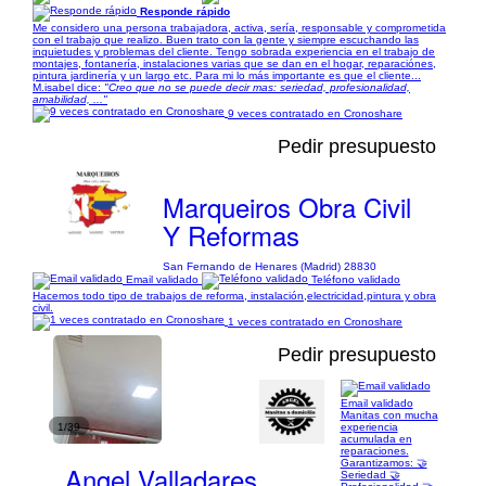
Responde rápido
Me considero una persona trabajadora, activa, sería, responsable y comprometida
con el trabajo que realizo. Buen trato con la gente y siempre escuchando las
inquietudes y problemas del cliente. Tengo sobrada experiencia en el trabajo de
montajes, fontanería, instalaciones varias que se dan en el hogar, reparaciónes,
pintura jardinería y un largo etc. Para mi lo más importante es que el cliente...
M.isabel dice:
"Creo que no se puede decir mas: seriedad, profesionalidad,
amabilidad, ..."
9 veces contratado en Cronoshare
Pedir presupuesto
Marqueiros Obra Civil
Y Reformas
San Fernando de Henares (Madrid) 28830
Email validado
Teléfono validado
Hacemos todo tipo de trabajos de reforma, instalación,electricidad,pintura y obra
civil.
1 veces contratado en Cronoshare
Pedir presupuesto
Email validado
Manitas con mucha
1/39
experiencia
acumulada en
reparaciones.
Garantizamos: 🤝
Angel Valladares
Seriedad 🤝