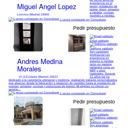
Miguel Angel Lopez
experiencia en el
sector, instalación de
tarima, frisos, armarios
a medida, cocinas,
Loeches (Madrid) 28890
muebles a medida.
1 veces contratado en Cronoshare
Pedir presupuesto
Email validado
1/12
Teléfono validado
Soy carpintero
profesional con
Andres Medina
experiencia en
trabajos a medida,
tanto en madera
Morales
melamina como en
MDF y otros
materiales. Durante
10 (1)
Coslada (Madrid) 28822
21 años me he
dedicado a la carpintería artesanal y moderna, realizando trabajos personalizados
que abarcan desde la fabricación e istalacion de muebles hasta la instalación de
puertas, armarios, cocinas y estructuras de interior. Mi objetivo es ofrecer un
servicio...
1 veces contratado en Cronoshare
Pedir presupuesto
Email validado
1/64
Teléfono validado
Soy ebanistas