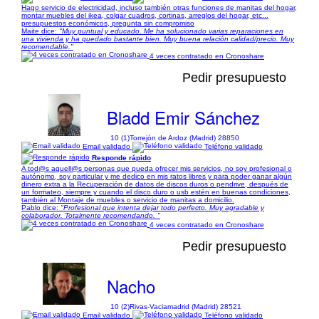
Hago servicio de electricidad, incluso también otras funciones de manitas del hogar,
montar muebles del ikea, colgar cuadros, cortinas, arreglos del hogar, etc...
presupuestos económicos, pregunta sin compromiso
Maite dice:
"Muy puntual y educado. Me ha solucionado varias reparaciones en
una vivienda y ha quedado bastante bien. Muy buena relación calidad/precio. Muy
recomendable."
4 veces contratado en Cronoshare
Pedir presupuesto
Bladd Emir Sánchez
10 (1)
Torrejón de Ardoz (Madrid) 28850
Email validado
Teléfono validado
Responde rápido
A tod@s aquell@s personas que pueda ofrecer mis servicios, no soy profesional o
autónomo, soy particular y me dedico en mis ratos libres y para poder ganar algún
dinero extra a la Recuperación de datos de discos duros o pendrive, después de
un formateo, siempre y cuando el disco duro o usb estén en buenas condiciones,
también al Montaje de muebles o servicio de manitas a domicilio.
Pablo dice:
"Profesional que intenta dejar todo perfecto. Muy agradable y
colaborador. Totalmente recomendando. "
4 veces contratado en Cronoshare
Pedir presupuesto
Nacho
10 (2)
Rivas-Vaciamadrid (Madrid) 28521
Email validado
Teléfono validado