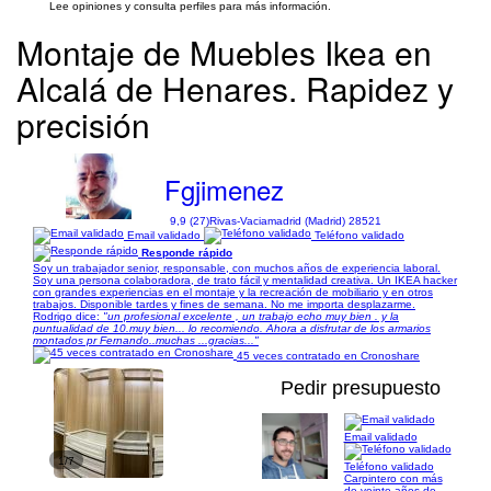
Lee opiniones y consulta perfiles para más información.
Montaje de Muebles Ikea en
Alcalá de Henares. Rapidez y
precisión
Fgjimenez
9,9 (27)
Rivas-Vaciamadrid (Madrid) 28521
Email validado
Teléfono validado
Responde rápido
Soy un trabajador senior, responsable, con muchos años de experiencia laboral.
Soy una persona colaboradora, de trato fácil y mentalidad creativa. Un IKEA hacker
con grandes experiencias en el montaje y la recreación de mobiliario y en otros
trabajos. Disponible tardes y fines de semana. No me importa desplazarme.
Rodrigo dice:
"un profesional excelente , un trabajo echo muy bien . y la
puntualidad de 10.muy bien... lo recomiendo. Ahora a disfrutar de los armarios
montados pr Fernando..muchas ...gracias..."
45 veces contratado en Cronoshare
Pedir presupuesto
Email validado
1/7
Teléfono validado
Carpintero con más
de veinte años de