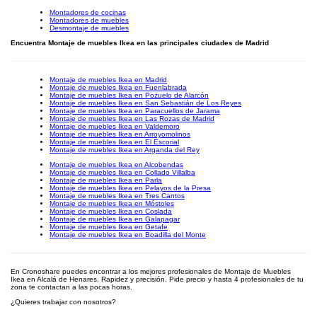
Montadores de cocinas
Montadores de muebles
Desmontaje de muebles
Encuentra Montaje de muebles Ikea en las principales ciudades de Madrid
Montaje de muebles Ikea en Madrid
Montaje de muebles Ikea en Fuenlabrada
Montaje de muebles Ikea en Pozuelo de Alarcón
Montaje de muebles Ikea en San Sebastián de Los Reyes
Montaje de muebles Ikea en Paracuellos de Jarama
Montaje de muebles Ikea en Las Rozas de Madrid
Montaje de muebles Ikea en Valdemoro
Montaje de muebles Ikea en Arroyomolinos
Montaje de muebles Ikea en El Escorial
Montaje de muebles Ikea en Arganda del Rey
Montaje de muebles Ikea en Alcobendas
Montaje de muebles Ikea en Collado Villalba
Montaje de muebles Ikea en Parla
Montaje de muebles Ikea en Pelayos de la Presa
Montaje de muebles Ikea en Tres Cantos
Montaje de muebles Ikea en Móstoles
Montaje de muebles Ikea en Coslada
Montaje de muebles Ikea en Galapagar
Montaje de muebles Ikea en Getafe
Montaje de muebles Ikea en Boadilla del Monte
En Cronoshare puedes encontrar a los mejores profesionales de Montaje de Muebles
Ikea en Alcalá de Henares. Rapidez y precisión. Pide precio y hasta 4 profesionales de tu
zona te contactan a las pocas horas.
¿Quieres trabajar con nosotros?