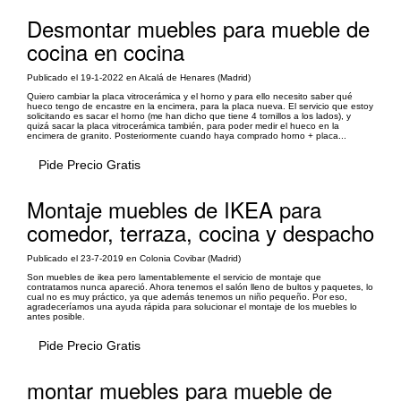
Desmontar muebles para mueble de
cocina en cocina
Publicado el 19-1-2022 en Alcalá de Henares (Madrid)
Quiero cambiar la placa vitrocerámica y el horno y para ello necesito saber qué
hueco tengo de encastre en la encimera, para la placa nueva. El servicio que estoy
solicitando es sacar el horno (me han dicho que tiene 4 tornillos a los lados), y
quizá sacar la placa vitrocerámica también, para poder medir el hueco en la
encimera de granito. Posteriormente cuando haya comprado horno + placa...
Pide Precio Gratis
Montaje muebles de IKEA para
comedor, terraza, cocina y despacho
Publicado el 23-7-2019 en Colonia Covibar (Madrid)
Son muebles de ikea pero lamentablemente el servicio de montaje que
contratamos nunca apareció. Ahora tenemos el salón lleno de bultos y paquetes, lo
cual no es muy práctico, ya que además tenemos un niño pequeño. Por eso,
agradeceríamos una ayuda rápida para solucionar el montaje de los muebles lo
antes posible.
Pide Precio Gratis
montar muebles para mueble de