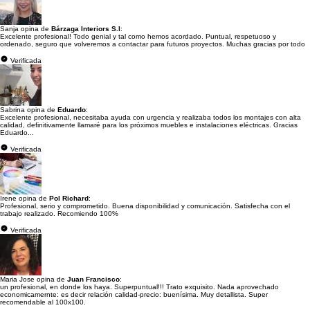
Sanja opina de
Bárzaga Interiors S.l
:
Excelente profesional! Todo genial y tal como hemos acordado. Puntual, respetuoso y
ordenado, seguro que volveremos a contactar para futuros proyectos. Muchas gracias por todo
Verificada
Sabrina opina de
Eduardo
:
Excelente profesional, necesitaba ayuda con urgencia y realizaba todos los montajes con alta
calidad, definitivamente llamaré para los próximos muebles e instalaciones eléctricas. Gracias
Eduardo...
Verificada
Irene opina de
Pol Richard
:
Profesional, serio y comprometido. Buena disponibilidad y comunicación. Satisfecha con el
trabajo realizado. Recomiendo 100%
Verificada
Maria Jose opina de
Juan Francisco
:
un profesional, en donde los haya. Superpuntual!!! Trato exquisito. Nada aprovechado
economicamernte: es decir relación calidad-precio: buenísima. Muy detallista. Super
recomendable al 100x100.