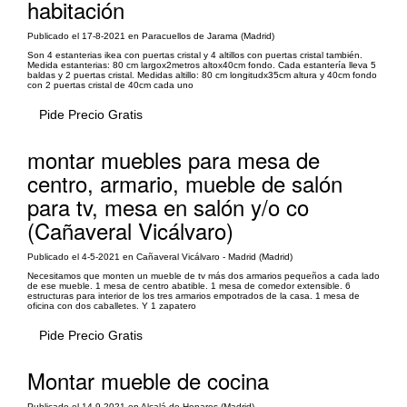
habitación
Publicado el 17-8-2021 en Paracuellos de Jarama (Madrid)
Son 4 estanterias ikea con puertas cristal y 4 altillos con puertas cristal también.
Medida estanterias: 80 cm largox2metros altox40cm fondo. Cada estantería lleva 5
baldas y 2 puertas cristal. Medidas altillo: 80 cm longitudx35cm altura y 40cm fondo
con 2 puertas cristal de 40cm cada uno
Pide Precio Gratis
montar muebles para mesa de
centro, armario, mueble de salón
para tv, mesa en salón y/o co
(Cañaveral Vicálvaro)
Publicado el 4-5-2021 en Cañaveral Vicálvaro - Madrid (Madrid)
Necesitamos que monten un mueble de tv más dos armarios pequeños a cada lado
de ese mueble. 1 mesa de centro abatible. 1 mesa de comedor extensible. 6
estructuras para interior de los tres armarios empotrados de la casa. 1 mesa de
oficina con dos caballetes. Y 1 zapatero
Pide Precio Gratis
Montar mueble de cocina
Publicado el 14-9-2021 en Alcalá de Henares (Madrid)