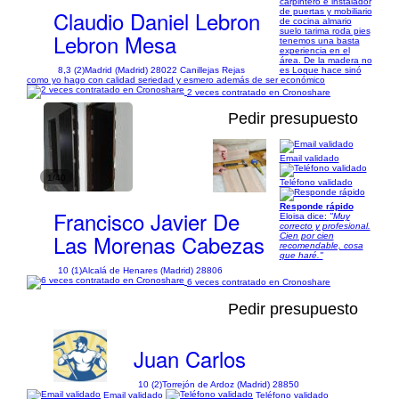
carpintero e instalador
Claudio Daniel Lebron
de puertas y mobiliario
de cocina almario
suelo tarima roda pies
Lebron Mesa
tenemos una basta
experiencia en el
área. De la madera no
8,3 (2)
Madrid (Madrid) 28022 Canillejas Rejas
es Loque hace sinó
como yo hago con calidad seriedad y esmero además de ser económico
2 veces contratado en Cronoshare
Pedir presupuesto
Email validado
1/40
Teléfono validado
Responde rápido
Francisco Javier De
Eloisa dice:
"Muy
correcto y profesional.
Las Morenas Cabezas
Cien por cien
recomendable, cosa
que haré."
10 (1)
Alcalá de Henares (Madrid) 28806
6 veces contratado en Cronoshare
Pedir presupuesto
Juan Carlos
10 (2)
Torrejón de Ardoz (Madrid) 28850
Email validado
Teléfono validado