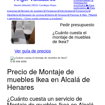
Profesionalidad 🤝
Optimización
económica 🏡 Para
Madrid (Madrid) 28022 Canillejas Rejas
particulares 💼 Para
empresas ☑️ Montaje de muebles ☑️ Persianas ☑️ Electricidad ☑️ Fontanería ☑️
Albañilería ☑️ Alicatado de cocinas ☑️ Baños ☑️ Terrazas ☑️ Piscinas ➕ Más 📍Madrid
y alrededores. ¿Cómo puedo empezar a ayudarte?
Pedir presupuesto
¿Cuánto cuesta el
montaje de muebles
de Ikea?
1/15
Ver guía de precios
€
€€
€€€
€€€€
Precio de Montaje de
muebles Ikea en Alcalá de
Henares
¿Cuánto cuesta un servicio de
Montaje de muebles Ikea en Alcalá