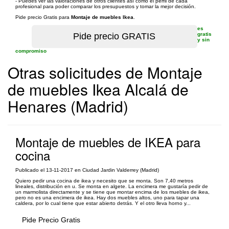
- Puedes ver las valoraciones de otros clientes así como el perfil de cada
profesional para poder comparar los presupuestos y tomar la mejor decisión.
Pide precio Gratis para
Montaje de muebles Ikea
.
es
gratis
y sin
compromiso
Otras solicitudes de Montaje
de muebles Ikea Alcalá de
Henares (Madrid)
Montaje de muebles de IKEA para
cocina
Publicado el 13-11-2017 en Ciudad Jardin Valderrey (Madrid)
Quiero pedir una cocina de ikea y necesito que se monta. Son 7,40 metros
lineales, distribución en u. Se monta en algete. La encimera me gustaría pedir de
un marmolista directamente y se tiene que montar encima de los muebles de ikea,
pero no es una encimera de ikea. Hay dos muebles altos, uno para tapar una
caldera, por lo cual tiene que estar abierto detrás. Y el otro lleva horno y...
Pide Precio Gratis