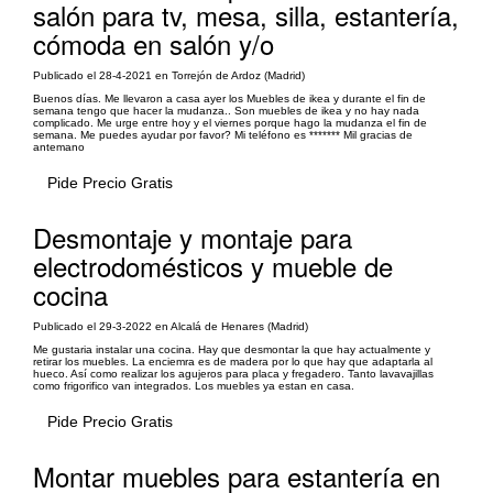
salón para tv, mesa, silla, estantería,
cómoda en salón y/o
Publicado el 28-4-2021 en Torrejón de Ardoz (Madrid)
Buenos días. Me llevaron a casa ayer los Muebles de ikea y durante el fin de
semana tengo que hacer la mudanza.. Son muebles de ikea y no hay nada
complicado. Me urge entre hoy y el viernes porque hago la mudanza el fin de
semana. Me puedes ayudar por favor? Mi teléfono es ******* Mil gracias de
antemano
Pide Precio Gratis
Desmontaje y montaje para
electrodomésticos y mueble de
cocina
Publicado el 29-3-2022 en Alcalá de Henares (Madrid)
Me gustaria instalar una cocina. Hay que desmontar la que hay actualmente y
retirar los muebles. La enciemra es de madera por lo que hay que adaptarla al
hueco. Así como realizar los agujeros para placa y fregadero. Tanto lavavajillas
como frigorifico van integrados. Los muebles ya estan en casa.
Pide Precio Gratis
Montar muebles para estantería en