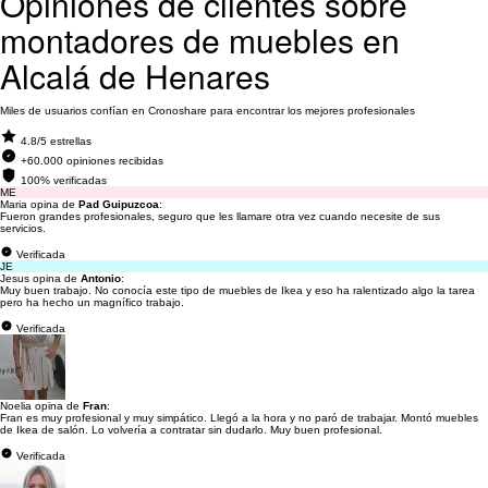
Opiniones de clientes sobre
montadores de muebles en
Alcalá de Henares
Miles de usuarios confían en Cronoshare para encontrar los mejores profesionales
4.8/5 estrellas
+60.000 opiniones recibidas
100% verificadas
ME
Maria opina de
Pad Guipuzcoa
:
Fueron grandes profesionales, seguro que les llamare otra vez cuando necesite de sus
servicios.
Verificada
JE
Jesus opina de
Antonio
:
Muy buen trabajo. No conocía este tipo de muebles de Ikea y eso ha ralentizado algo la tarea
pero ha hecho un magnífico trabajo.
Verificada
Noelia opina de
Fran
:
Fran es muy profesional y muy simpático. Llegó a la hora y no paró de trabajar. Montó muebles
de Ikea de salón. Lo volvería a contratar sin dudarlo. Muy buen profesional.
Verificada