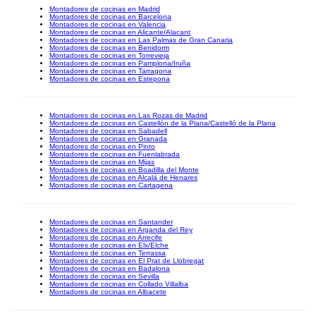
Montadores de cocinas en Madrid
Montadores de cocinas en Barcelona
Montadores de cocinas en Valencia
Montadores de cocinas en Alicante/Alacant
Montadores de cocinas en Las Palmas de Gran Canaria
Montadores de cocinas en Benidorm
Montadores de cocinas en Torrevieja
Montadores de cocinas en Pamplona/Iruña
Montadores de cocinas en Tarragona
Montadores de cocinas en Estepona
Montadores de cocinas en Las Rozas de Madrid
Montadores de cocinas en Castellón de la Plana/Castelló de la Plana
Montadores de cocinas en Sabadell
Montadores de cocinas en Granada
Montadores de cocinas en Pinto
Montadores de cocinas en Fuenlabrada
Montadores de cocinas en Mijas
Montadores de cocinas en Boadilla del Monte
Montadores de cocinas en Alcalá de Henares
Montadores de cocinas en Cartagena
Montadores de cocinas en Santander
Montadores de cocinas en Arganda del Rey
Montadores de cocinas en Arrecife
Montadores de cocinas en Elx/Elche
Montadores de cocinas en Terrassa
Montadores de cocinas en El Prat de Llobregat
Montadores de cocinas en Badalona
Montadores de cocinas en Sevilla
Montadores de cocinas en Collado Villalba
Montadores de cocinas en Albacete