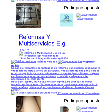
70 veces contratado en Cronoshare
Pedir presupuesto
Email validado
1/79
Reformas Y
Multiservicios E.g.
9,5 (15)
| Sant Boi de Llobregat (Barcelona) 08830
Teléfono validado
Responde
rápido
Somos profesionales especializados en reformas, construcción, reparaciones
y todo tipo de instalaciones en Barcelona. Nos caracterizamos por la calidad
en el trabajo, la limpieza en cada proyecto y precios justos. Nuestro objetivo
es ofrecer siempre un servicio eficiente, confiable y adaptado a las
necesidades de cada cliente.
Rosa dice:
"Edwin, me ha solucionado el problema después de haber
pasado tres fontaneros. Un buen profesional, totalmente recomendable. A
partir de ahora, si tengo algún problema no dudaré en llamarlo. Gracias
Edwin."
37 veces contratado en Cronoshare
Pedir presupuesto
Email validado