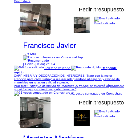
Cronoshare
Pedir presupuesto
Email validado
1/17
Francisco Javier
9,6 (26)
| Lleida (Lleida) 25004
Teléfono validado
Responde
rápido
CARPINTERÍA Y DECORACIÓN DE INTERIORES. Trato con la mejor
atención para cada trabajo a realizar adaptándose al espacio y calidad de
materiales en relación calidad y precio.
Pilar dice:
"Aunque al final no he realizado el trabajo se interesó rápidamente
por el trabajo y contestó muy atentamente."
61 veces contratado en Cronoshare
Pedir presupuesto
Email validado
1/11
Montajes Martínez