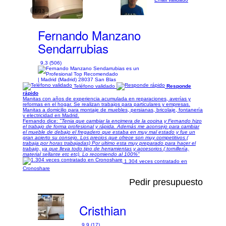
1/13
Fernando Manzano
Sendarrubias
9,3 (506)
| Madrid (Madrid) 28037 San Blas
Teléfono validado
Responde
rápido
Manitas con años de experiencia acumulada en reparaciones, averías y
reformas en el hogar. Se realizan trabajos para particulares y empresas.
Manitas a domicilio para montaje de muebles, persianas, bricolaje, fontanería
y electricidad en Madrid.
Fernando dice:
"Tenia que cambiar la encimera de la cocina y Fernando hizo
el trabajo de forma profesional y rápida. Además me aconsejo para cambiar
el mueble de debajo el fregadero que estaba en muy mal estado y fue un
gran acierto su consejo. Los precios que ofrece son muy competitivos (
trabaja por horas trabajadas) Por ultimo esta muy preparado para hacer el
trabajo, ya que lleva todo tipo de herramientas y accesorios ( tornillería,
material sellante etc etc). Lo recomiendo al 100%"
1.304 veces contratado en
Cronoshare
Pedir presupuesto
Cristhian
9,9 (17)