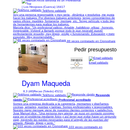
| Los Hinojosos (Cuenca) 16417
Teléfono validado
Soy una persona responsable y muy seria , dinámica y resolutiva, me gusta
hacer los trabajos. Por diversos trabajos anteriores, tengo conocimientos de
varios oficios: muebles, fontanería, montaje, etc. Tengo vehículo y todo tipo
de herramientas para realizar los trabajos.
Marcela dice:
"Un profesional valioso. Amable, habilidoso, eficaz , honesto.
Inmejorable. Volveré a llamarlo porque todo lo que necesité quedó
perfectamente resuelto; muy limpio, prolijo y funcionando. Educación y trato
exquisito. Muy recomendable."
86 veces contratado en Cronoshare
Pedir presupuesto
Email validado
1/32
Dyam Maqueda
8,3 (48)
Recas (Toledo) 45211
Teléfono validado
Responde
rápido
Profesional acreditado
Somos una empresa dedicada a la carpintería, montamos y diseñamos,
cocinas, armarios, puertas y tarimas. Somos profesionales y responsables.
Nuestro mejor mensaje viene de nuestros clientes contentos y satisfechos.
Jose Manuel dice:
"Una persona muy atenta, se puso en contacto conmigo
para ver el problema mediante fotos y así tener que evitar hacer un segundo
viaje, trayendo las ruedas necesarias para el arreglo de las puertas del
armario. Rápido, limpio y serio."
103 veces contratado en