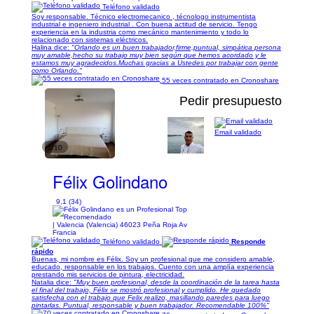
Teléfono validado
Soy responsable. Técnico electromecanico , técnologo instrumentista
industrial e ingeniero industrial . Con buena actitud de servicio. Tengo
experiencia en la industria como mecánico mantenimiento y todo lo
relacionado con sistemas eléctricos.
Halina dice:
"Orlando es un buen trabajador,firme,puntual, simpática persona
muy amable,hecho su trabajo muy bien según que hemos acordado y le
estamos muy agradecidos.Muchas gracias a Ustedes por trabajar con gente
como Orlando."
55 veces contratado en Cronoshare
Pedir presupuesto
Email validado
1/10
Félix Golindano
9,1 (34)
| Valencia (Valencia) 46023 Peña Roja Av
Francia
Teléfono validado
Responde
rápido
Buenas, mi nombre es Félix. Soy un profesional que me considero amable,
educado, responsable en los trabajos. Cuento con una amplía experiencia
prestando mis servicios de pintura, electricidad.
Natalia dice:
"Muy buen profesional, desde la coordinación de la tarea hasta
el final del trabajo, Félix se mostró profesional y cumplido. He quedado
satisfecha con el trabajo que Felix realizo, masillando paredes para luego
pintarlas. Puntual, responsable y buen trabajador. Recomendable 100%"