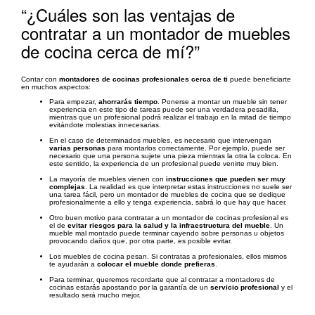
“¿Cuáles son las ventajas de
contratar a un montador de muebles
de cocina cerca de mí?”
Contar con
montadores de cocinas profesionales cerca de ti
puede beneficiarte
en muchos aspectos:
Para empezar,
ahorrarás tiempo
. Ponerse a montar un mueble sin tener
experiencia en este tipo de tareas puede ser una verdadera pesadilla,
mientras que un profesional podrá realizar el trabajo en la mitad de tiempo
evitándote molestias innecesarias.
En el caso de determinados muebles, es necesario que intervengan
varias personas
para montarlos correctamente. Por ejemplo, puede ser
necesario que una persona sujete una pieza mientras la otra la coloca. En
este sentido, la experiencia de un profesional puede venirte muy bien.
La mayoría de muebles vienen con
instrucciones que pueden ser muy
complejas
. La realidad es que interpretar estas instrucciones no suele ser
una tarea fácil, pero un montador de muebles de cocina que se dedique
profesionalmente a ello y tenga experiencia, sabrá lo que hay que hacer.
Otro buen motivo para contratar a un montador de cocinas profesional es
el de
evitar riesgos para la salud y la infraestructura del mueble
. Un
mueble mal montado puede terminar cayendo sobre personas u objetos
provocando daños que, por otra parte, es posible evitar.
Los muebles de cocina pesan. Si contratas a profesionales, ellos mismos
te ayudarán a
colocar el mueble donde prefieras
.
Para terminar, queremos recordarte que al contratar a montadores de
cocinas estarás apostando por la garantía de un
servicio profesional
y el
resultado será mucho mejor.