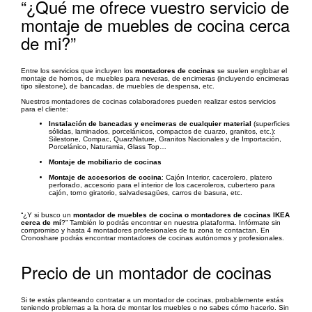
“¿Qué me ofrece vuestro servicio de
montaje de muebles de cocina cerca
de mi?”
Entre los servicios que incluyen los
montadores de cocinas
se suelen englobar el
montaje de hornos, de muebles para neveras, de encimeras (incluyendo encimeras
tipo silestone), de bancadas, de muebles de despensa, etc.
Nuestros montadores de cocinas colaboradores pueden realizar estos servicios
para el cliente:
Instalación de bancadas y encimeras de cualquier material
(superficies
sólidas, laminados, porcelánicos, compactos de cuarzo, granitos, etc.):
Silestone, Compac, QuarzNature, Granitos Nacionales y de Importación,
Porcelánico, Naturamia, Glass Top…
Montaje de mobiliario de cocinas
Montaje de accesorios de cocina
: Cajón Interior, cacerolero, platero
perforado, accesorio para el interior de los caceroleros, cubertero para
cajón, torno giratorio, salvadesagües, carros de basura, etc.
“¿Y si busco un
montador de muebles de cocina o montadores de cocinas IKEA
cerca de mí
?” También lo podrás encontrar en nuestra plataforma. Infórmate sin
compromiso y hasta 4 montadores profesionales de tu zona te contactan. En
Cronoshare podrás encontrar montadores de cocinas autónomos y profesionales.
Precio de un montador de cocinas
Si te estás planteando contratar a un montador de cocinas, probablemente estás
teniendo problemas a la hora de montar los muebles o no sabes cómo hacerlo. Sin