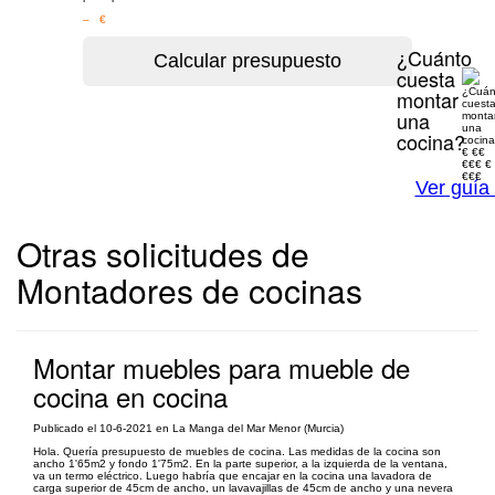
– €
¿Cuánto
cuesta
montar
una
cocina?
€
€€
€€€
€
€€€
Ver guía
Otras solicitudes de
Montadores de cocinas
Montar muebles para mueble de
cocina en cocina
Publicado el 10-6-2021 en La Manga del Mar Menor (Murcia)
Hola. Quería presupuesto de muebles de cocina. Las medidas de la cocina son
ancho 1'65m2 y fondo 1'75m2. En la parte superior, a la izquierda de la ventana,
va un termo eléctrico. Luego habría que encajar en la cocina una lavadora de
carga superior de 45cm de ancho, un lavavajillas de 45cm de ancho y una nevera