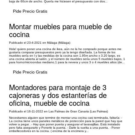
baja de 60cm de ancho. Quería me hiciesen el presupuesto con dos...
Pide Precio Gratis
Montar muebles para mueble de
cocina
Publicado el 23-4-2021 en Málaga (Málaga)
Hola! quiero poner una cocina de ikea, aún no la he comprado porque antes me
gustaría comparar presupuestos pero ya la tengo diseñada. La forma de los
muebles sería en l y las medidas de la cocina son 1.95m ancho x 3.20 largo, es
una cocina abierta al salón, y el número de muebles sería unos 5 muebles bajos, 1
para horno/microondas mediano,1 para la nevera y unos 3 o 4 muebles altos (de...
Pide Precio Gratis
Montadores para montaje de 3
cajoneras y dos estanterías de
oficina, mueble de cocina
Publicado el 16-11-2022 en Las Palmas de Gran Canaria (Las Palmas)
Necesitamos alguien que termine de montar una cocina casi terminada, faltaría: -
La cocina tiene unos paneles metálicos de protección para la pared que hay que
volver a pegar. .- Hay que poner puerta y asegurar el lavavajillas. Está instalado
pero falta asegurarlo y Ponerle la puerta. - Darle la vuelta a una puerta. - Poner
embellecedores en la cocina. ( encima de la encimera y...