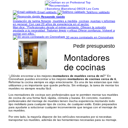
| Barcelona (Barcelona) 08028 Les Corts
Email validado
Teléfono validado
Responde rápido
Instalación de tarima flotante, muebles a medida, cocinas, puertas y reformas
en general. Con casi 20 años de experiencia en el sector.
Mari dice:
"Profesionales desde el primer contacto. Ofrecen la solución
ajustada a tu necesidad. Trabajan limpio y eficaz.Ofrece confianza. Volveré a
contar con ellos."
30 veces contratado en Cronoshare
Pedir presupuesto
Montadores
de cocinas
1/53
“¿Dónde encontrar a los mejores
montadores de muebles cerca de mí
?” En
Cronoshare puedes encontrar a los mejores
montadores de cocinas cerca de ti
.
Reformar la cocina siempre es algo emocionante. Es una de las estancias que más
utilizamos y es importante que quede perfecta. Sin embargo, la tarea de montar los
muebles no siempre resulta fácil.
Los montadores de cocinas son profesionales que te permiten montar tus muebles
de cocina de una forma fácil, rápida, cómoda y barata. En concreto, nuestros
profesionales del montaje de muebles tienen mucha experiencia montando todo
tipo mobiliario para cualquier tipo de cocina, de cualquier estilo. Están preparados
para ayudarte a solucionar cualquier inconveniente que tengas con el montaje de
tus muebles.
Por otro lado, la mayoría dispone de los vehículos necesarios por si necesitas
transportar tus muebles, además de las herramientas necesarias para su montaje.