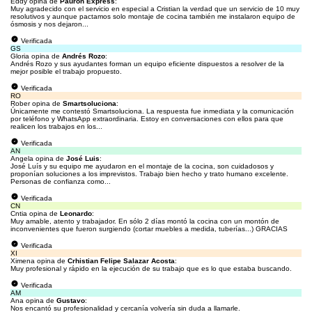
Eddy opina de
Pauron Express
:
Muy agradecido con el servicio en especial a Cristian la verdad que un servicio de 10 muy
resolutivos y aunque pactamos solo montaje de cocina también me instalaron equipo de
ósmosis y nos dejaron...
Verificada
GS
Gloria opina de
Andrés Rozo
:
Andrés Rozo y sus ayudantes forman un equipo eficiente dispuestos a resolver de la
mejor posible el trabajo propuesto.
Verificada
RO
Rober opina de
Smartsoluciona
:
Únicamente me contestó Smartsoluciona. La respuesta fue inmediata y la comunicación
por teléfono y WhatsApp extraordinaria. Estoy en conversaciones con ellos para que
realicen los trabajos en los...
Verificada
AN
Angela opina de
José Luis
:
José Luís y su equipo me ayudaron en el montaje de la cocina, son cuidadosos y
proponían soluciones a los imprevistos. Trabajo bien hecho y trato humano excelente.
Personas de confianza como...
Verificada
CN
Cntia opina de
Leonardo
:
Muy amable, atento y trabajador. En sólo 2 días montó la cocina con un montón de
inconvenientes que fueron surgiendo (cortar muebles a medida, tuberías...) GRACIAS
Verificada
XI
Ximena opina de
Crhistian Felipe Salazar Acosta
:
Muy profesional y rápido en la ejecución de su trabajo que es lo que estaba buscando.
Verificada
AM
Ana opina de
Gustavo
:
Nos encantó su profesionalidad y cercanía volvería sin duda a llamarle.