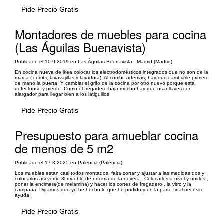
Pide Precio Gratis
Montadores de muebles para cocina
(Las Águilas Buenavista)
Publicado el 10-9-2019 en Las Águilas Buenavista - Madrid (Madrid)
En cocina nueva de ikea colocar los electrodomésticos integrados que no son de la
marca ( combi, lavavajillas y lavadora). Al combi, además, hay que cambiarle primero
de mano la puerta. Y cambiar el grifo de la cocina por otro nuevo porque está
defectuoso y pierde. Como el fregadero baja mucho hay que usar llaves con
alargador para llegar bien a los latiguillos
Pide Precio Gratis
Presupuesto para amueblar cocina
de menos de 5 m2
Publicado el 17-3-2025 en Palencia (Palencia)
Los muebles están casi todos montados, falta cortar y ajustar a las medidas dos y
colocarlos asi vomo 3l mueble de encima de la nevera . Colocarlos a nivel y unirlos ,
poner la encimera(de melamina) y hacer los cortes de fregadero , la vitro y la
campana. Digamos que yo he hecho lo que he podido y en la parte final necesito
ayuda.
Pide Precio Gratis