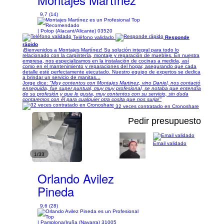
9,7 (14)
| Polop (Alacant/Alicante) 03520
Teléfono validado
Responde
rápido
¡Bienvenidos a Montajes Martínez! Su solución integral para todo lo
relacionado con la carpintería, montaje y reparación de muebles. En nuestra
empresa, nos especializamos en la instalación de cocinas a medida, así
como en el mantenimiento y reparaciones del hogar, asegurando que cada
detalle esté perfectamente ejecutado. Nuestro equipo de expertos se dedica
a brindar un servicio de manitas...
Jorge dice:
"Muy contentos con Montajes Martinez, vino Daniel, nos contactó
enseguida, fue super puntual, muy muy profesional, se notaba que entendía
de su profesión y que le gusta, muy contentos con su servicio, sin duda
contaremos con él para cualquier otra cosita que nos surja!"
32 veces contratado en Cronoshare
Pedir presupuesto
Email validado
1/33
Orlando Avilez
Pineda
9,6 (28)
| Pamplona/Iruña (Navarra) 31005