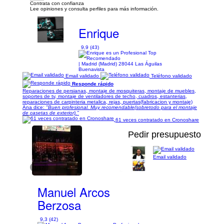
Contrata con confianza
Lee opiniones y consulta perfiles para más información.
Enrique
9,9 (43)
| Madrid (Madrid) 28044 Las Águilas
Buenavista
Email validado
Teléfono validado
Responde rápido
Reparaciones de persianas, montaje de mosquiteras, montaje de muebles,
soportes de tv, montaje de ventiladores de techo, cuadros, estanterias,
reparaciones de carpinteria metalica, rejas, puertas(fabricacion y montaje)
Ana dice:
"Buen profesional. Muy recomendable(sobretodo para el montaje
de casetas de exterior)."
61 veces contratado en Cronoshare
Pedir presupuesto
Email validado
1/17
Manuel Arcos
Berzosa
9,3 (42)