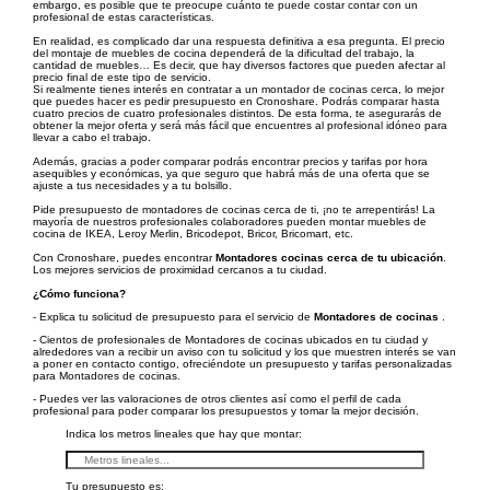
embargo, es posible que te preocupe cuánto te puede costar contar con un
profesional de estas características.
En realidad, es complicado dar una respuesta definitiva a esa pregunta. El precio
del montaje de muebles de cocina dependerá de la dificultad del trabajo, la
cantidad de muebles… Es decir, que hay diversos factores que pueden afectar al
precio final de este tipo de servicio.
Si realmente tienes interés en contratar a un montador de cocinas cerca, lo mejor
que puedes hacer es pedir presupuesto en Cronoshare. Podrás comparar hasta
cuatro precios de cuatro profesionales distintos. De esta forma, te asegurarás de
obtener la mejor oferta y será más fácil que encuentres al profesional idóneo para
llevar a cabo el trabajo.
Además, gracias a poder comparar podrás encontrar precios y tarifas por hora
asequibles y económicas, ya que seguro que habrá más de una oferta que se
ajuste a tus necesidades y a tu bolsillo.
Pide presupuesto de montadores de cocinas cerca de ti, ¡no te arrepentirás! La
mayoría de nuestros profesionales colaboradores pueden montar muebles de
cocina de IKEA, Leroy Merlin, Bricodepot, Bricor, Bricomart, etc.
Con Cronoshare, puedes encontrar
Montadores cocinas cerca de tu ubicación
.
Los mejores servicios de proximidad cercanos a tu ciudad.
¿Cómo funciona?
- Explica tu solicitud de presupuesto para el servicio de
Montadores de cocinas
.
- Cientos de profesionales de Montadores de cocinas ubicados en tu ciudad y
alrededores van a recibir un aviso con tu solicitud y los que muestren interés se van
a poner en contacto contigo, ofreciéndote un presupuesto y tarifas personalizadas
para Montadores de cocinas.
- Puedes ver las valoraciones de otros clientes así como el perfil de cada
profesional para poder comparar los presupuestos y tomar la mejor decisión.
Indica los metros lineales que hay que montar:
Tu presupuesto es: