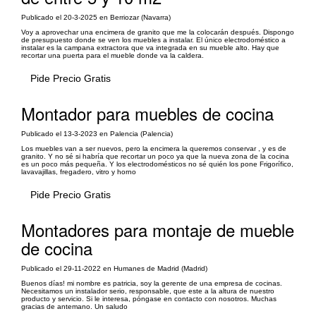
Publicado el 20-3-2025 en Berriozar (Navarra)
Voy a aprovechar una encimera de granito que me la colocarán después. Dispongo
de presupuesto donde se ven los muebles a instalar. El único electrodoméstico a
instalar es la campana extractora que va integrada en su mueble alto. Hay que
recortar una puerta para el mueble donde va la caldera.
Pide Precio Gratis
Montador para muebles de cocina
Publicado el 13-3-2023 en Palencia (Palencia)
Los muebles van a ser nuevos, pero la encimera la queremos conservar , y es de
granito. Y no sé si habría que recortar un poco ya que la nueva zona de la cocina
es un poco más pequeña. Y los electrodomésticos no sé quién los pone Frigorífico,
lavavajillas, fregadero, vitro y horno
Pide Precio Gratis
Montadores para montaje de mueble
de cocina
Publicado el 29-11-2022 en Humanes de Madrid (Madrid)
Buenos días! mi nombre es patricia, soy la gerente de una empresa de cocinas.
Necesitamos un instalador serio, responsable, que este a la altura de nuestro
producto y servicio. Si le interesa, póngase en contacto con nosotros. Muchas
gracias de antemano. Un saludo