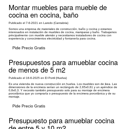
Montar muebles para mueble de
cocina en cocina, baño
Publicado el 7-6-2021 en Laredo (Cantabria)
Somos una empresa de materiales de construcción, baño y cocina y estamos
interesados en instalación de muebles de cocina, mamparas y baño. Trabajamos
principalmente con mueble alemán y necesitamos instaladores de cocina con
experiencia y conocimientos electricidad y fontanería para cocina.
Pide Precio Gratis
Presupuestos para amueblar cocina
de menos de 5 m2
Publicado el 16-6-2025 en El Portil (Huelva)
Es una vivienda de nueva construcción en huelva. Los muebles son de ikea. Las
dimensiones de la encimera serían un rectángulo de 2,65x0,61 y un apéndice de
0,8x0,3. Y necesito también presupuesto solo para su montaje de encimera
porcelánica que yo compraría o presupuesto de la encimera porcelánica y de su
montaje.
Pide Precio Gratis
Presupuesto para amueblar cocina
de entre 5 y 10 m2