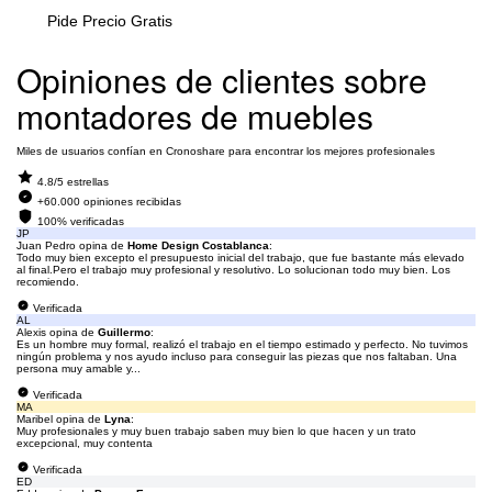
Pide Precio Gratis
Opiniones de clientes sobre
montadores de muebles
Miles de usuarios confían en Cronoshare para encontrar los mejores profesionales
4.8/5 estrellas
+60.000 opiniones recibidas
100% verificadas
JP
Juan Pedro opina de
Home Design Costablanca
:
Todo muy bien excepto el presupuesto inicial del trabajo, que fue bastante más elevado
al final.Pero el trabajo muy profesional y resolutivo. Lo solucionan todo muy bien. Los
recomiendo.
Verificada
AL
Alexis opina de
Guillermo
:
Es un hombre muy formal, realizó el trabajo en el tiempo estimado y perfecto. No tuvimos
ningún problema y nos ayudo incluso para conseguir las piezas que nos faltaban. Una
persona muy amable y...
Verificada
MA
Maribel opina de
Lyna
:
Muy profesionales y muy buen trabajo saben muy bien lo que hacen y un trato
excepcional, muy contenta
Verificada
ED