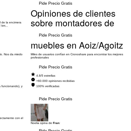
Pide Precio Gratis
Opiniones de clientes
sobre montadores de
l de la encimera
 km...
Pide Precio Gratis
muebles en Aoiz/Agoitz
rlo. Nos da miedo
Miles de usuarios confían en Cronoshare para encontrar los mejores
profesionales
Pide Precio Gratis
4.8/5 estrellas
+60.000 opiniones recibidas
a funcionando), y
100% verificadas
Pide Precio Gratis
rectamente con el
Noelia opina de
Fran
:
Pide Precio Gratis