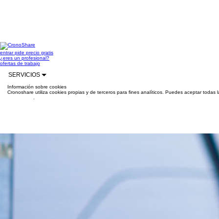
entrar
pide precio gratis
¿eres un profesional?
ofertas de trabajo
SERVICIOS
Información sobre cookies
Cronoshare utiliza cookies propias y de terceros para fines analíticos. Puedes aceptar todas 
información
.