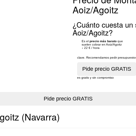
Aoiz/Agoitz
¿Cuánto cuesta un 
Aoiz/Agoitz?
Es el
precio más barato
que
suelen cobrar en Aoiz/Agoitz
↓
22 €
/
hora
clave. Recomendamos pedir presupuestos 
es gratis y sin compromiso
goitz (Navarra)