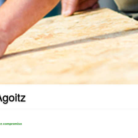
goitz
sin compromiso