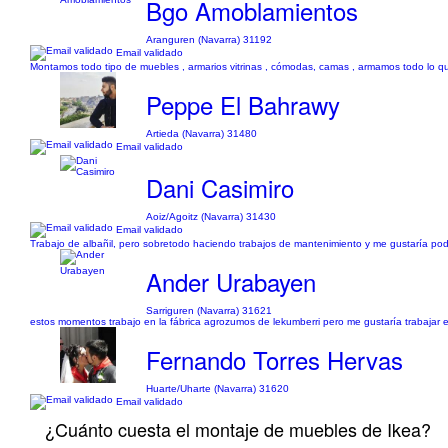
Bgo Amoblamientos
Aranguren (Navarra) 31192
Email validado
Montamos todo tipo de muebles , armarios vitrinas , cómodas, camas , armamos todo lo 
Peppe El Bahrawy
Artieda (Navarra) 31480
Email validado
Dani Casimiro
Aoiz/Agoitz (Navarra) 31430
Email validado
Trabajo de albañil, pero sobretodo haciendo trabajos de mantenimiento y me gustaría po
Ander Urabayen
Sarriguren (Navarra) 31621
estos momentos trabajo en la fábrica agrozumos de lekumberri pero me gustaría trabajar e
Fernando Torres Hervas
Huarte/Uharte (Navarra) 31620
Email validado
¿Cuánto cuesta el montaje de muebles de Ikea?