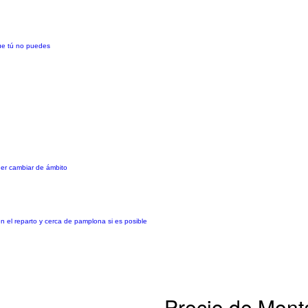
que tú no puedes
der cambiar de ámbito
n el reparto y cerca de pamplona si es posible
Precio de Mont