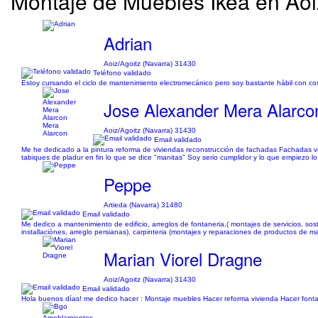
Montaje de Muebles Ikea en Aoiz
Adrian
Aoiz/Agoitz (Navarra) 31430
Teléfono validado
Estoy cursando el ciclo de mantenimiento electromecánico pero soy bastante hábil con c
Jose Alexander Mera Alarco
Aoiz/Agoitz (Navarra) 31430
Email validado
Me he dedicado a la pintura reforma de viviendas reconstrucción de fachadas Fachadas v
tabiques de pladur en fin lo que se dice "manitas" Soy serio cumplidor y lo que empiezo l
Peppe
Artieda (Navarra) 31480
Email validado
Me dedico a mantenimiento de edificio, arreglos de fontaneria,( montajes de servicios, sost
installaciònes, arreglo persianas), carpinteria (montajes y reparaciones de productos de m
Marian Viorel Dragne
Aoiz/Agoitz (Navarra) 31430
Email validado
Hola buenos días! me dedico hacer : Montaje muebles Hacer reforma vivienda Hacer font