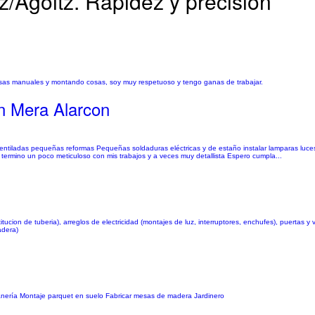
/Agoitz. Rapidez y precisión
osas manuales y montando cosas, soy muy respetuoso y tengo ganas de trabajar.
n Mera Alarcon
entiladas pequeñas reformas Pequeñas soldaduras eléctricas y de estaño instalar lamparas luc
o termino un poco meticuloso con mis trabajos y a veces muy detallista Espero cumpla...
itucion de tuberia), arreglos de electricidad (montajes de luz, interruptores, enchufes), puertas 
adera)
anería Montaje parquet en suelo Fabricar mesas de madera Jardinero