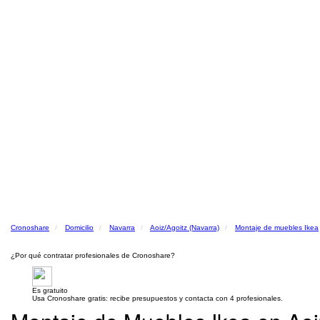
Cronoshare
Domicilio
Navarra
Aoiz/Agoitz (Navarra)
Montaje de muebles Ikea
¿Por qué contratar profesionales de Cronoshare?
Es gratuito
Usa Cronoshare gratis: recibe presupuestos y contacta con 4 profesionales.