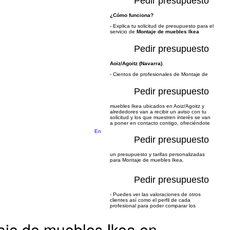
Pedir presupuesto
¿Cómo funciona?
- Explica tu solicitud de presupuesto para el
servicio de
Montaje de muebles Ikea
Pedir presupuesto
Aoiz/Agoitz (Navarra)
.
- Cientos de profesionales de Montaje de
Pedir presupuesto
muebles Ikea ubicados en Aoiz/Agoitz y
alrededores van a recibir un aviso con tu
solicitud y los que muestren interés se van
a poner en contacto contigo, ofreciéndote
En
Pedir presupuesto
un presupuesto y tarifas personalizadas
para Montaje de muebles Ikea.
Pedir presupuesto
- Puedes ver las valoraciones de otros
clientes así como el perfil de cada
profesional para poder comparar los
aje de muebles Ikea en