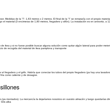
. Medidas de la "l": 1,63 metros x 2 metros. El final de la "l" se remataría con el propio materia
el material (3 encimeras de 1,80 metros, fregadero y sifón). La instalación es en antxoritz, a 12
de ikea y si no fuese posible buscar alguna solución como quitar algún lateral para poder mete
icio de recogida del material de ikea pamplona y transporte
r el fregadero y el grifo. Habría que conectar los tubos del propio fregadero (ya hay una lavador
 fría como caliente y de desagüe.
illones
 (ya montados). La mercancía la dejaríamos nosotros en vuestro almacén y luego quedarías di
 Gris alba