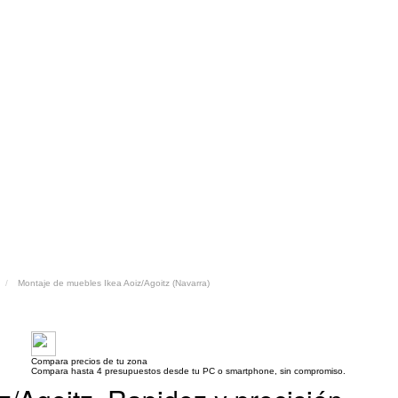
Montaje de muebles Ikea Aoiz/Agoitz (Navarra)
Compara precios de tu zona
Compara hasta 4 presupuestos desde tu PC o smartphone, sin compromiso.