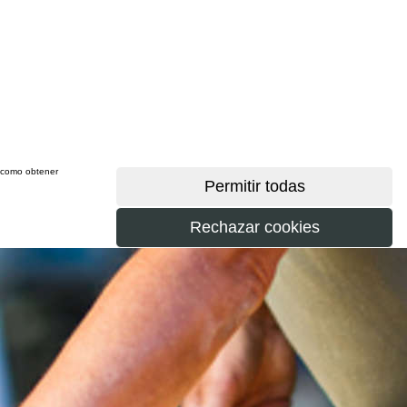
sí como obtener
más