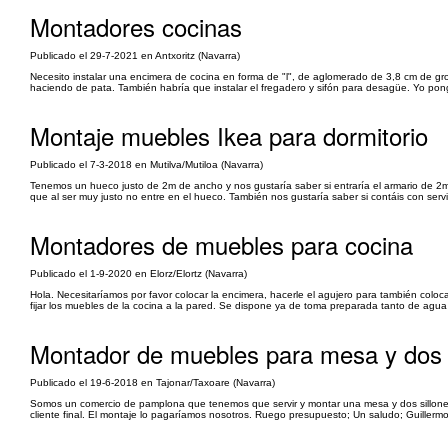
Montadores cocinas
Publicado el 29-7-2021 en Antxoritz (Navarra)
Necesito instalar una encimera de cocina en forma de "l", de aglomerado de 3,8 cm de grosor
haciendo de pata. También habría que instalar el fregadero y sifón para desagüe. Yo pongo 
Montaje muebles Ikea para dormitorio
Publicado el 7-3-2018 en Mutilva/Mutiloa (Navarra)
Tenemos un hueco justo de 2m de ancho y nos gustaría saber si entraría el armario de 2m 
que al ser muy justo no entre en el hueco. También nos gustaría saber si contáis con serv
Montadores de muebles para cocina
Publicado el 1-9-2020 en Elorz/Elortz (Navarra)
Hola. Necesitaríamos por favor colocar la encimera, hacerle el agujero para también coloca
fijar los muebles de la cocina a la pared. Se dispone ya de toma preparada tanto de agua
Montador de muebles para mesa y dos s
Publicado el 19-6-2018 en Tajonar/Taxoare (Navarra)
Somos un comercio de pamplona que tenemos que servir y montar una mesa y dos sillones
cliente final. El montaje lo pagaríamos nosotros. Ruego presupuesto; Un saludo; Guillermo