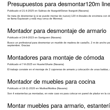
Presupuestos para desmontar120m line
Publicado el 21-4-2025 en Salinas de Ibargoiti/Getze Ibargoiti (Navarra)
Se trata de desmontar (y si se puede montar de nuevo) 120 m lineales de encimera con do
se llama Equisoain y está muy cerca de Monreal.
Montador para desmontaje de armario
Publicado el 24-8-2023 en Sarriguren (Navarra)
Busco un profesional para desmontar un mueble de madera de castaño, 2 m de ancho por 2
septiembre. Gracias
Montadores para montaje de cómoda
Publicado el 7-8-2025 en Huarte/Uharte (Navarra)
El trabajo consiste en el montaje de 2 cajoneras de armario y colocación de unas baldas, 
Montador de muebles para cocina
Publicado el 18-11-2020 en Mutilva/Mutiloa (Navarra)
Son 4 estanterías ya montadas, en este caso es para colocar en pared de pladur en la c
Montar muebles para armario, estanterí