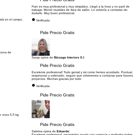
Fran es muy profesional y muy simpático. Llegó a la hora y no paró de
trabajar. Montó muebles de Ikea de salón. Lo volvería a contratar sin
dudarlo. Muy buen profesional.
stá en el campo,
Verificada
Pide Precio Gratis
ncena de
Sanja opina de
Bárzaga Interiors S.l
:
Pide Precio Gratis
Excelente profesional! Todo genial y tal como hemos acordado. Puntual,
respetuoso y ordenado, seguro que volveremos a contactar para futuros
proyectos. Muchas gracias por todo
Verificada
Pide Precio Gratis
e unos 5,5 kg.
Pide Precio Gratis
Sabrina opina de
Eduardo
:
Excelente profesional, necesitaba ayuda con urgencia y realizaba todos