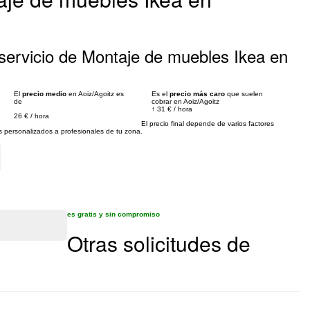
servicio de Montaje de muebles Ikea en
El
precio medio
en Aoiz/Agoitz es
Es el
precio más caro
que suelen
de
cobrar en Aoiz/Agoitz
↑
31 €
/
hora
26 €
/
hora
El precio final depende de varios factores
personalizados a profesionales de tu zona.
es gratis y sin compromiso
Otras solicitudes de