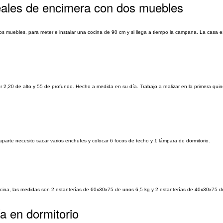
ales de encimera con dos muebles
s muebles, para meter e instalar una cocina de 90 cm y si llega a tiempo la campana. La casa e
,20 de alto y 55 de profundo. Hecho a medida en su día. Trabajo a realizar en la primera qui
aparte necesito sacar varios enchufes y colocar 6 focos de techo y 1 lámpara de dormitorio.
ocina, las medidas son 2 estanterías de 60x30x75 de unos 6,5 kg y 2 estanterías de 40x30x75 d
a en dormitorio