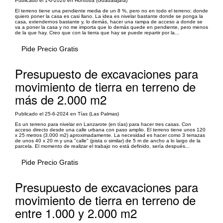
Publicado el 1-6-2026 en Hontoba (Guadalajara)
El terreno tiene una pendiente media de un 8 %, pero no en todo el terreno; donde
quiero poner la casa es casi llano. La idea es nivelar bastante donde se ponga la
casa, extendernos bastante y, lo demás, hacer una rampa de acceso a donde se
va a poner la casa y no me importa que lo demás quede en pendiente, pero menos
de la que hay. Creo que con la tierra que hay se puede repartir por la...
Pide Precio Gratis
Presupuesto de excavaciones para
movimiento de tierra en terreno de
más de 2.000 m2
Publicado el 25-6-2024 en Tías (Las Palmas)
Es un terreno para nivelar en Lanzarote (en tías) para hacer tres casas. Con
acceso directo desde una calle urbana con paso amplio. El terreno tiene unos 120
x 25 metros (3.000 m2) aproximadamente. La necesidad es hacer como 3 terrazas
de unos 40 x 20 m y una "calle" (pista o similar) de 5 m de ancho a lo largo de la
parcela. El momento de realizar el trabajo no está definido, sería después...
Pide Precio Gratis
Presupuesto de excavaciones para
movimiento de tierra en terreno de
entre 1.000 y 2.000 m2