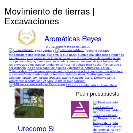
Movimiento de tierras |
Excavaciones
Aromáticas Reyes
9,2 (41)
Torrent (Valencia) 46900
Email validado
Teléfono validado
Me considero una persona que ama lo que hace, aunque hay días malos y buenos
siempre estoy dispuesto a dar lo mejor de mi. En el desempeño de mi trabajo soy
una persona limpia, meticulosa, motivada y creativa, me entusiasma llevar a cabo
los proyectos y me parece fundamental hacer el trabajo bien hecho. Pienso que el
ser jardinero, no es solo saber de plantas y gustarte la naturaleza. Es un...
Yolanda dice:
"Profesional muy cercano y te lo explica todo muy bien. Se adapta a
tus necesidades y sobre todo a horarios. Además tiene detalles que hemos
valorado mucho, con mucha iniciativa, acierto y mucho gusto. Definitivamente
volveremos a contar con él para un futuro muy próximo"
149 veces contratado en Cronoshare
Pedir presupuesto
Email validado
1/100
Teléfono validado
Responde rápido
Urecomp Sl
Somos una empresa
de reformas, corte y
perforación de