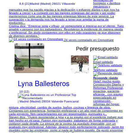
hormigón y derribos
8,6 (21)
Madrid (Madrid) 28021 Villaverde
mecánicos y
manuales que ha nacido gracias a la dedicación y esfuerzo diarios y que nos ha
llevado a crecer y a competir con las mejores empresas del sector y así poder
mantenernos como una de las mejores empresas lideres de este servicio. La
superación y la demanda nos ha llevado a tener que ampliar la gama de
productos...
Cristina dice:
"Empresa seria y eficaz, se compromete e interesa por el cliente. Trato
amable y cercano con los trabajadores. Resolvieron la incidencia de manera rápida
y profesional. Sin duda contaremos con ellos en más ocasiones ya que disponen
de diversos servicios."
24 veces contratado en Cronoshare
Pedir presupuesto
Email validado
1/84
Teléfono validado
Responde rápido
Lyna Ballesteros
Hola!! mucho gusto,
Construcción Diseño y
Reformas Profesional,
proactiva, paciente,
10 (12)
eficiente.. con equipo
especializado en
construcción ,
| Madrid (Madrid) 28034 Valverde Fuencarral
reformas del hogar.
pintura, electricidad, cambio de suelos, baños, cocinas y limpieza de obra.
Contamos con experiencia, formación profesional y un alto nivel de compromiso en
cada proyecto. Nos caracterizamos por ser responsables, puntuales y...
Steven dice:
"Quiero recomendar a lyna y a su equipo por el excelente trabajo que
han hecho en mi casa. Fueron muy puntuales, trabajaron de forma ordenada y
cuidaron cada detalle. La pintura de la cocina ha quedado impecable, con un
acabado muy profesional. Además, dejaron todo perfectamente colocado, tanto los
muebles como las encimeras, como si nada se hubiera movido. Da gusto encontrar