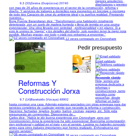
mejores arquitectos ,
9,3 (33)
Zestoa (Guipúzcoa) 20740
diseñadores y gremios
con mas de 26 años de experiencia en el sector de la construcción, reforma y
diseño. Y servicios de trabajos a domicilios para inexpertos en bricolaje o montajes
de todo tipo Capaces de crear du ambiente ideal y tu sueños realidad. Prestando
nuestros...
Borja Puente Barandiaran dice:
"Transformaron una habitación totalmente
deteriorada, con un suelo de madera humeda y llena de termita en una cocina
expectacular. Una obra llevada con seriedad , profesionalidad y en plazos. Si a
esto le unimos la "magía" y los detalles del diseño, solo pueden tener la mejor nota
posible. Muchas gracias, por todo y ojalá nos volvamos a encontrar."
12 veces contratado en Cronoshare
Pedir presupuesto
Email validado
1/79
Teléfono validado
Responde rápido
Reformas Y
Hola, somos una
empresa dedicada a
Construcción Jorxa
reformas y
construcciones, tanto
grandes como
pequeñas, desde
9,7 (14)
Barakaldo (Vizcaya) 48902
reformar un baño,
hasta construir una casa. Además estamos asociados con otras empresas para dar
servicios completos de cualquier gremio que necesite la reforma o construcción.
Hacemos: fachadas, tejados, locales, baños, cocinas, garajes, etc. Sólo pida
presupuesto sin compromiso. Disponemos de...
Carlos dice:
"Había te ido buena experiencia con Cronoshare, pero con
Construcciones Jorxa la experiencia ha sido excepcional. Buenísima comunicación,
muy profesional y calidad en el trato y en el servicio. Lastima no haberles conocido
antes para otros trabajos importantes que hemos realizado. Enhorabuena por
vuestro servicio!"
38 veces contratado en Cronoshare