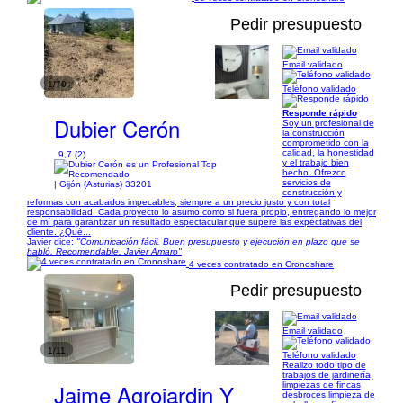
Pedir presupuesto
Email validado
1/70
Teléfono validado
Responde rápido
Dubier Cerón
Soy un profesional de
la construcción
comprometido con la
calidad, la honestidad
9,7 (2)
y el trabajo bien
hecho. Ofrezco
servicios de
| Gijón (Asturias) 33201
construcción y
reformas con acabados impecables, siempre a un precio justo y con total
responsabilidad. Cada proyecto lo asumo como si fuera propio, entregando lo mejor
de mí para garantizar un resultado espectacular que supere las expectativas del
cliente. ¿Qué...
Javier dice:
"Comunicación fácil. Buen presupuesto y ejecución en plazo que se
habló. Recomendable. Javier Amaro"
4 veces contratado en Cronoshare
Pedir presupuesto
Email validado
1/11
Teléfono validado
Realizo todo tipo de
trabajos de jardinería,
Jaime Agrojardin Y
limpiezas de fincas
desbroces limpieza de