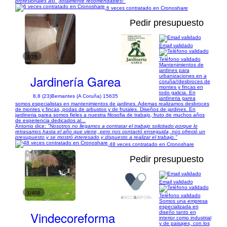
profesionales así. ¡totalmente recomendables!"
6 veces contratado en Cronoshare
Pedir presupuesto
Email validado
1/26
Teléfono validado
Mantenimientos de
jardines para
Jardinería Garea
urbanizaciones en a
coruña//desbroces de
montes y fincas en
todo galicia. En
8,8 (23)
Bemantes (A Coruña) 15635
jardineria garea
somos especialistas en mantenimientos de jardines. Ademas realizamos desbroces
de montes y fincas, podas de arbustos y de frutales. Diseños de jardines. En
jardineria garea somos fieles a nuestra filosofia de trabajo, fruto de muchos años
de experiencia dedicados al...
Antonio dice:
"Nosotros no llegamos a contratar el trabajo solicitado porque lo
retrasamos hasta el año que viene, pero nos contactó enseguida, nos ofreció un
presupuesto y se mostró interesado y dispuesto a realizar el trabajo."
48 veces contratado en Cronoshare
Pedir presupuesto
Email validado
1/406
Teléfono validado
Somos una empresa
especializada en
Vindecoreforma
diseño tanto en
interior como industrial
y de paisajes, con los