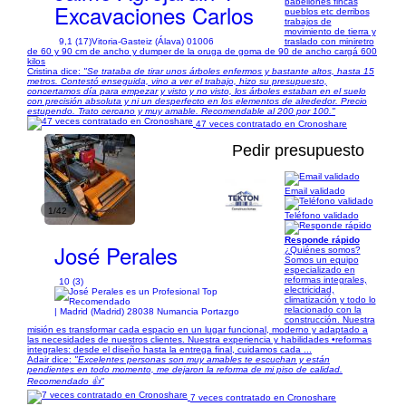
pabellones fincas
Excavaciones Carlos
pueblos etc derribos
trabajos de
movimiento de tierra y
9,1 (17)
Vitoria-Gasteiz (Álava) 01006
traslado con miniretro
de 60 y 90 cm de ancho y dumper de la oruga de goma de 90 de ancho cargá 600
kilos
Cristina dice:
"Se trataba de tirar unos árboles enfermos y bastante altos, hasta 15
metros. Contestó enseguida, vino a ver el trabajo, hizo su presupuesto,
concertamos día para empezar y visto y no visto, los árboles estaban en el suelo
con precisión absoluta y ni un desperfecto en los elementos de alrededor. Precio
estupendo. Trato cercano y muy amable. Recomendable al 200 por 100."
47 veces contratado en Cronoshare
Pedir presupuesto
Email validado
1/42
Teléfono validado
Responde rápido
José Perales
¿Quiénes somos?
Somos un equipo
especializado en
reformas integrales,
10 (3)
electricidad,
climatización y todo lo
relacionado con la
| Madrid (Madrid) 28038 Numancia Portazgo
construcción. Nuestra
misión es transformar cada espacio en un lugar funcional, moderno y adaptado a
las necesidades de nuestros clientes. Nuestra experiencia y habilidades •reformas
integrales: desde el diseño hasta la entrega final, cuidamos cada ...
Adair dice:
"Excelentes personas son muy amables te escuchan y están
pendientes en todo momento, me dejaron la reforma de mi piso de calidad.
Recomendado 👍"
7 veces contratado en Cronoshare