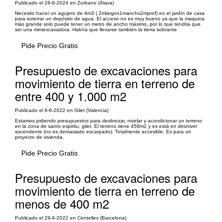
Publicado el 26-6-2024 en Zurbano (Álava)
Necesito hacer un agujero de 4m3 ( 2mlargox1manchx2mprof) en el jardín de casa
para soterrar un depósito de agua. El acceso no es muy bueno ya que la maquina
más grande solo puede tener un metro de ancho máximo, por lo que tendria que
ser una miniexcavadora. Habría que llevarse también la tierra sobrante
Pide Precio Gratis
Presupuesto de excavaciones para
movimiento de tierra en terreno de
entre 400 y 1.000 m2
Publicado el 6-6-2022 en Gilet (Valencia)
Estamos pidiendo presupuestos para desbrozar, nivelar y acondicionar un terreno
en la zona de santo espiritu, gilet. El terreno tiene 458m2 y es está en desnivel
ascendente (no es demasiado escarpado). Totalmente accesible. Es para un
proyecto de vivienda.
Pide Precio Gratis
Presupuesto de excavaciones para
movimiento de tierra en terreno de
menos de 400 m2
Publicado el 29-6-2022 en Centelles (Barcelona)