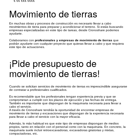
€
€€
€€€
€€€€
Movimiento de tierras
En muchas obras y procesos de construcción es necesario llevar a cabo
movimientos de tierra para preparar y acondicionar el terreno. Si estás buscando
empresas especializadas en este tipo de tareas, desde Cronoshare podemos
ayudarte.
Colaboramos con
profesionales y empresas de movimiento de tierras
que
podrán ayudarte con cualquier proyecto que quieras llevar a cabo y que requiera
este tipo de actuaciones.
¡Pide presupuesto de
movimiento de tierras!
Cuando se solicitan servicios de movimiento de tierras es imprescindible asegurarse
de contratar a profesionales cualificados.
Es recomendable que los profesionales tengan experiencia previa y que se
comprometan a cumplir con los plazos de ejecución y las fechas de entrega.
También es importante que dispongan de la maquinaria necesaria para llevar a
cabo el servicio.
A través de Cronoshare tendrás la oportunidad de encontrar empresas de
movimiento de tierras y excavaciones que dispongan de la experiencia necesaria
para llevar a cabo el servicio con la mayor eficacia.
Además, lo más habitual es que este tipo de empresas dispongan de medios
propios, tanto en relación con el personal como con la maquinaria. En concreto, la
maquinaria suele incluir retroexcavadoras, excavadoras giratorias y mixtas,
compactadoras, etc.