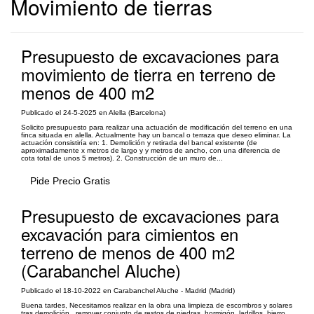
Movimiento de tierras
Presupuesto de excavaciones para
movimiento de tierra en terreno de
menos de 400 m2
Publicado el 24-5-2025 en Alella (Barcelona)
Solicito presupuesto para realizar una actuación de modificación del terreno en una
finca situada en alella. Actualmente hay un bancal o terraza que deseo eliminar. La
actuación consistiría en: 1. Demolición y retirada del bancal existente (de
aproximadamente x metros de largo y y metros de ancho, con una diferencia de
cota total de unos 5 metros). 2. Construcción de un muro de...
Pide Precio Gratis
Presupuesto de excavaciones para
excavación para cimientos en
terreno de menos de 400 m2
(Carabanchel Aluche)
Publicado el 18-10-2022 en Carabanchel Aluche - Madrid (Madrid)
Buena tardes, Necesitamos realizar en la obra una limpieza de escombros y solares
tras demolición , remover conjunto de restos de piedras, hormigón, ladrillos, hierro,