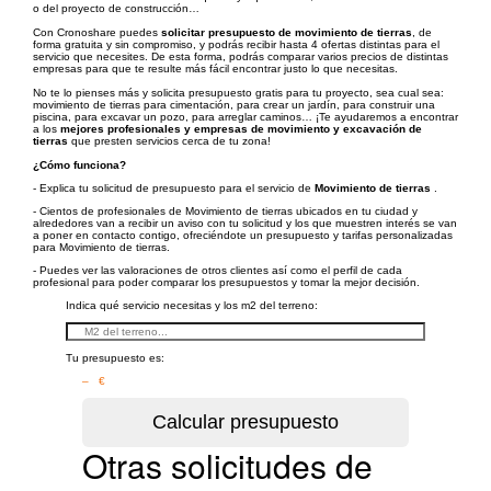
o del proyecto de construcción…
Con Cronoshare puedes
solicitar presupuesto de movimiento de tierras
, de
forma gratuita y sin compromiso, y podrás recibir hasta 4 ofertas distintas para el
servicio que necesites. De esta forma, podrás comparar varios precios de distintas
empresas para que te resulte más fácil encontrar justo lo que necesitas.
No te lo pienses más y solicita presupuesto gratis para tu proyecto, sea cual sea:
movimiento de tierras para cimentación, para crear un jardín, para construir una
piscina, para excavar un pozo, para arreglar caminos… ¡Te ayudaremos a encontrar
a los
mejores profesionales y empresas de movimiento y excavación de
tierras
que presten servicios cerca de tu zona!
¿Cómo funciona?
- Explica tu solicitud de presupuesto para el servicio de
Movimiento de tierras
.
- Cientos de profesionales de Movimiento de tierras ubicados en tu ciudad y
alrededores van a recibir un aviso con tu solicitud y los que muestren interés se van
a poner en contacto contigo, ofreciéndote un presupuesto y tarifas personalizadas
para Movimiento de tierras.
- Puedes ver las valoraciones de otros clientes así como el perfil de cada
profesional para poder comparar los presupuestos y tomar la mejor decisión.
Indica qué servicio necesitas y los m2 del terreno:
Tu presupuesto es:
– €
Otras solicitudes de