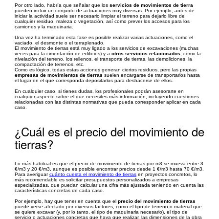
Por otro lado, habría que señalar que los
servicios de movimientos de tierra
pueden incluir un conjunto de actuaciones muy diversas. Por ejemplo, antes de
iniciar la actividad suele ser necesario limpiar el terreno para dejarlo libre de
cualquier residuo, maleza o vegetación, así como prever los accesos para los
camiones y la maquinaria.
Una vez ha terminado esta fase es posible realizar varias actuaciones, como el
vaciado, el desmonte o el terraplenado.
El movimiento de tierras está muy ligado a los servicios de excavaciones (muchas
veces para la cimentación de edificios) y a
otros servicios relacionados
, como la
nivelación del terreno, los rellenos, el transporte de tierras, las demoliciones, la
compactación de terrenos, etc.
Como es lógico, todas estas acciones generan ciertos residuos, pero las propias
empresas de movimientos de tierras
suelen encargarse de transportarlos hasta
el lugar en el que corresponda depositarlos para deshacerse de ellos.
En cualquier caso, si tienes dudas, los profesionales podrán asesorarte en
cualquier aspecto sobre el que necesites más información, incluyendo cuestiones
relacionadas con las distintas normativas que pueda corresponder aplicar en cada
caso.
¿Cuál es el precio del movimiento de
tierras?
Lo más habitual es que el precio de movimiento de tierras por m3 se mueva entre 3
€/m3 y 20 €/m3, aunque es posible encontrar precios desde 1 €/m3 hasta 70 €/m3.
Para averiguar
cuánto cuesta el movimiento de tierras
en proyectos concretos, lo
más recomendable es solicitar presupuestos personalizados a empresas
especializadas, que puedan calcular una cifra más ajustada teniendo en cuenta las
características concretas de cada caso.
Por ejemplo, hay que tener en cuenta que el
precio del movimiento de tierras
puede verse afectado por diversos factores, como el tipo de terreno o material que
se quiere excavar (y, por lo tanto, el tipo de maquinaria necesario), el tipo de
servicio o actuaciones concretas que haya que realizar, las dimensiones de la obra