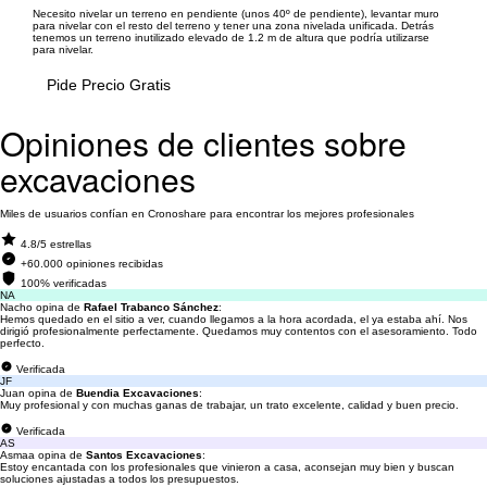
Necesito nivelar un terreno en pendiente (unos 40º de pendiente), levantar muro
para nivelar con el resto del terreno y tener una zona nivelada unificada. Detrás
tenemos un terreno inutilizado elevado de 1.2 m de altura que podría utilizarse
para nivelar.
Pide Precio Gratis
Opiniones de clientes sobre
excavaciones
Miles de usuarios confían en Cronoshare para encontrar los mejores profesionales
4.8/5 estrellas
+60.000 opiniones recibidas
100% verificadas
NA
Nacho opina de
Rafael Trabanco Sánchez
:
Hemos quedado en el sitio a ver, cuando llegamos a la hora acordada, el ya estaba ahí. Nos
dirigió profesionalmente perfectamente. Quedamos muy contentos con el asesoramiento. Todo
perfecto.
Verificada
JF
Juan opina de
Buendia Excavaciones
:
Muy profesional y con muchas ganas de trabajar, un trato excelente, calidad y buen precio.
Verificada
AS
Asmaa opina de
Santos Excavaciones
:
Estoy encantada con los profesionales que vinieron a casa, aconsejan muy bien y buscan
soluciones ajustadas a todos los presupuestos.