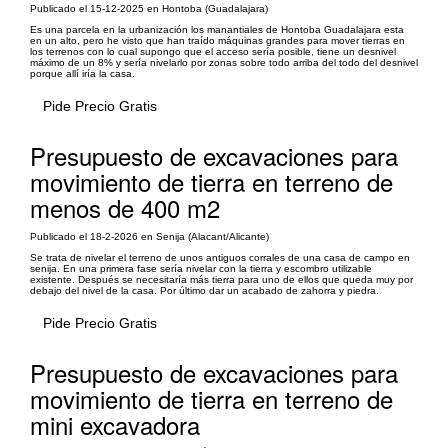
Publicado el 15-12-2025 en Hontoba (Guadalajara)
Es una parcela en la urbanización los manantiales de Hontoba Guadalajara esta
en un alto, pero he visto que han traído máquinas grandes para mover tierras en
los terrenos con lo cual supongo que el acceso sería posible, tiene un desnivel
máximo de un 8% y sería nivelarlo por zonas sobre todo arriba del todo del desnivel
porque allí iría la casa.
Pide Precio Gratis
Presupuesto de excavaciones para
movimiento de tierra en terreno de
menos de 400 m2
Publicado el 18-2-2026 en Senija (Alacant/Alicante)
Se trata de nivelar el terreno de unos antiguos corrales de una casa de campo en
senija. En una primera fase sería nivelar con la tierra y escombro utilizable
existente. Después se necesitaría más tierra para uno de ellos que queda muy por
debajo del nivel de la casa. Por último dar un acabado de zahorra y piedra.
Pide Precio Gratis
Presupuesto de excavaciones para
movimiento de tierra en terreno de
mini excavadora