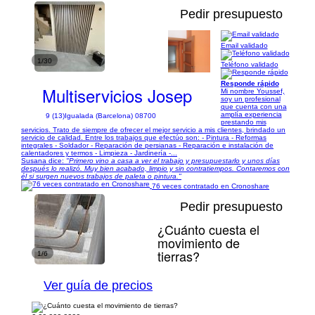
Pedir presupuesto
Email validado
1/30
Teléfono validado
Responde rápido
Multiservicios Josep
Mi nombre Youssef,
soy un profesional
que cuenta con una
amplía experiencia
9 (13)
Igualada (Barcelona) 08700
prestando mis
servicios. Trato de siempre de ofrecer el mejor servicio a mis clientes, brindado un
servicio de calidad. Entre los trabajos que efectúo son: - Pintura - Reformas
integrales - Soldador - Reparación de persianas - Reparación e instalación de
calentadores y termos - Limpieza - Jardinería -...
Susana dice:
"Primero vino a casa a ver el trabajo y presupuestarlo y unos días
después lo realizó. Muy bien acabado, limpio y sin contratiempos. Contaremos con
él si surgen nuevos trabajos de paleta o pintura."
76 veces contratado en Cronoshare
Pedir presupuesto
¿Cuánto cuesta el
movimiento de
tierras?
1/6
Ver guía de precios