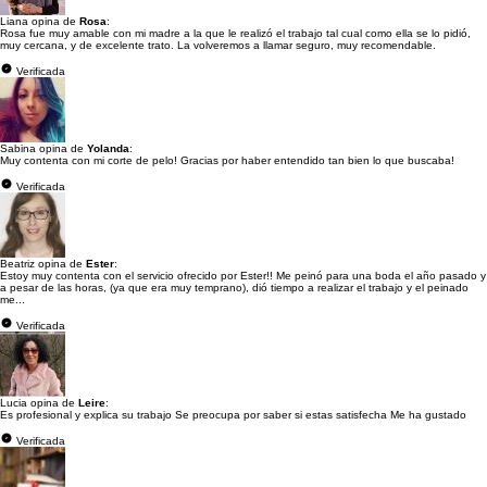
Liana opina de
Rosa
:
Rosa fue muy amable con mi madre a la que le realizó el trabajo tal cual como ella se lo pidió,
muy cercana, y de excelente trato. La volveremos a llamar seguro, muy recomendable.
Verificada
Sabina opina de
Yolanda
:
Muy contenta con mi corte de pelo! Gracias por haber entendido tan bien lo que buscaba!
Verificada
Beatriz opina de
Ester
:
Estoy muy contenta con el servicio ofrecido por Ester!! Me peinó para una boda el año pasado y
a pesar de las horas, (ya que era muy temprano), dió tiempo a realizar el trabajo y el peinado
me...
Verificada
Lucia opina de
Leire
:
Es profesional y explica su trabajo Se preocupa por saber si estas satisfecha Me ha gustado
Verificada