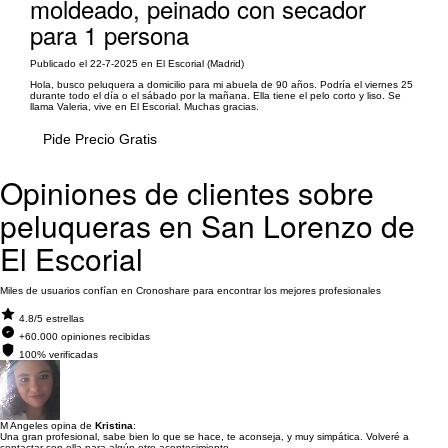
moldeado, peinado con secador
para 1 persona
Publicado el 22-7-2025 en El Escorial (Madrid)
Hola, busco peluquera a domicilio para mi abuela de 90 años. Podría el viernes 25
durante todo el día o el sábado por la mañana. Ella tiene el pelo corto y liso. Se
llama Valeria, vive en El Escorial. Muchas gracias.
Pide Precio Gratis
Opiniones de clientes sobre
peluqueras en San Lorenzo de
El Escorial
Miles de usuarios confían en Cronoshare para encontrar los mejores profesionales
4.8/5 estrellas
+60.000 opiniones recibidas
100% verificadas
M Angeles opina de
Kristina
:
Una gran profesional, sabe bien lo que se hace, te aconseja, y muy simpática. Volveré a
contactar con ella para algún otro acontecimiento