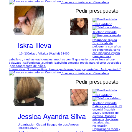
3 veces contratado en Cronoshare
Pedir presupuesto
Email validado
1/2
Teléfono validado
Responde rápido
Iskra Ilieva
Soy ofíciala de
peluquería con años
de experiencia corte
con máquina y tijera
10 (1)
Collado Villalba (Madrid) 28400
para señora y
caballero , mechas tradicionales, mechas con fill que es lo que se lleva ahora-
balayage ,californianas ,sunligth, babylight consulta previa para el color ,recogidos
,peinados y corte de niños.
Lorena dice:
"Es maravillosa. Buena profesional y muy agradable . Todo perfecto"
3 veces contratado en Cronoshare
Pedir presupuesto
Email validado
1/5
Teléfono validado
Estética a domicilio El
escorial (madrid)
Jessica Ayandra Silva
28280 Servicios de
estética. Masajes
relajante, limpiezas
faciales, alta
Urbanizacion Ciudad Bosque de Los Arroyos
hidrataciòn.
(Madrid) 28280
Depilaciones facial y