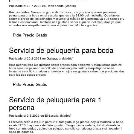
Publicado el 18-7-2022 en Robledondo (Madrid)
Buenas tardes, Somos un grupo de 5 chicas, nos gustaría que nos pudieseis
peinar para una boda en el escorial que es a la 13:00 del mediodía. Queríamos
saber el precio de los peinados y si vendría más de una persona ya que somos 5 y
la boda es temprano. También nos gustaría saber el precio del maquillaje ya que
no todas nos maquillaríamos pero si peinarnos. Muchas gracias
Pide Precio Gratis
Servicio de peluquería para boda
Publicado el 20-2-2023 en Galapagar (Madrid)
Hola buenos dias Me gustaria saber precios para peinarme y maquillarme para mi
boda seria un peinado sencillo de ondas en pelo corto y maquillaje de novia
bastante sencillo con algún ahumado en ojos me gustaria saber que precio me das
para las dos cosas gracias
Pide Precio Gratis
Servicio de peluquería para 1
persona
Publicado el 3-3-2026 en El Escorial (Madrid)
El servicio sería a las 08h porque el fotógrafo llega pronto, soy la madrina, la boda
es ala 11'15, hay que estar lista prontito. Tengo media melena, habitualmente la
llevo con mis ondas , quiero un peinado sencillo con alguna gracia y sin tocado ni
nada de adornos.