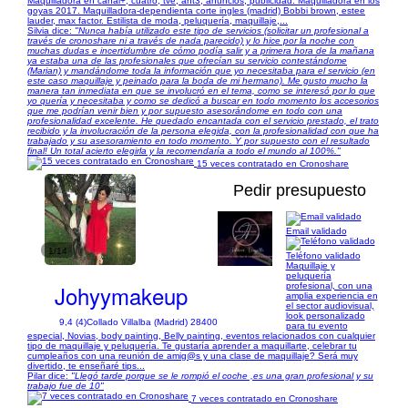
Maquilladora en canal+, cuatro, tve, ant3, anuncios, publicidad. Maquilladora en los
goyas 2017. Maquilladora-dependienta corte ingles (madrid) Bobbi brown, estee
lauder, max factor. Estilista de moda, peluquería, maquillaje,...
Silvia dice:
"Nunca había utilizado este tipo de servicios (solicitar un profesional a
través de cronoshare ni a través de nada parecido) y lo hice por la noche con
muchas dudas e incertidumbre de cómo podía salir y a primera hora de la mañana
ya estaba una de las profesionales que ofrecían su servicio contestándome
(Marian) y mandándome toda la información que yo necesitaba para el servicio (en
este caso maquillaje y peinado para la boda de mi hermano). Me gusto mucho la
manera tan inmediata en que se involucró en el tema, como se interesó por lo que
yo quería y necesitaba y como se dedicó a buscar en todo momento los accesorios
que me podrían venir bien y por supuesto asesorándome en todo con una
profesionalidad excelente. He quedado encantada con el servicio prestado, el trato
recibido y la involucración de la persona elegida, con la profesionalidad con que ha
trabajado y su asesoramiento en todo momento. Y por supuesto con el resultado
final! Un total acierto elegirla y la recomendaría a todo el mundo al 100%."
15 veces contratado en Cronoshare
Pedir presupuesto
Email validado
1/14
Teléfono validado
Maquillaje y
peluquería
Johyymakeup
profesional, con una
amplia experiencia en
el sector audiovisual,
look personalizado
9,4 (4)
Collado Villalba (Madrid) 28400
para tu evento
especial, Novias, body painting, Belly painting, eventos relacionados con cualquier
tipo de maquillaje y peluquería. Te gustaría aprender a maquillarte, celebrar tu
cumpleaños con una reunión de amig@s y una clase de maquillaje? Será muy
divertido, te enseñaré tips...
Pilar dice:
"Llegó tarde porque se le rompió el coche ,es una gran profesional y su
trabajo fue de 10"
7 veces contratado en Cronoshare