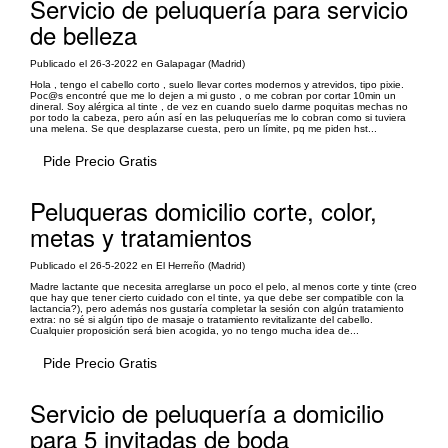
Servicio de peluquería para servicio
de belleza
Publicado el 26-3-2022 en Galapagar (Madrid)
Hola , tengo el cabello corto , suelo llevar cortes modernos y atrevidos, tipo pixie.
Poc@s encontré que me lo dejen a mi gusto , o me cobran por cortar 10min un
dineral. Soy alérgica al tinte , de vez en cuando suelo darme poquitas mechas no
por todo la cabeza, pero aún así en las peluquerías me lo cobran como si tuviera
una melena. Se que desplazarse cuesta, pero un límite, pq me piden hst...
Pide Precio Gratis
Peluqueras domicilio corte, color,
metas y tratamientos
Publicado el 26-5-2022 en El Herreño (Madrid)
Madre lactante que necesita arreglarse un poco el pelo, al menos corte y tinte (creo
que hay que tener cierto cuidado con el tinte, ya que debe ser compatible con la
lactancia?), pero además nos gustaría completar la sesión con algún tratamiento
extra: no sé si algún tipo de masaje o tratamiento revitalizante del cabello.
Cualquier proposición será bien acogida, yo no tengo mucha idea de...
Pide Precio Gratis
Servicio de peluquería a domicilio
para 5 invitadas de boda