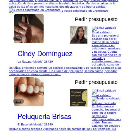
corporal. Manicura y pedicura normal y permanente, bbglow, masaje adelgazante,
aplicación de tinte peinado y alisado brasileño botánico. Me dico a cuidar de la
salud de las uñas con mis materiales dedinfectados y de buena calidad.
1 veces contratado en Cronoshare
Pedir presupuesto
Email validado
Soy una profesional
1/4
apasionada por el
mundo de la belleza,
especializada en
peluquería, manicura
Cindy Domínguez
y pedicura. Cuento
con experiencia en el
cuidado y
embellecimiento tanto
La Navata (Madrid) 28420
del cabello como de
las uñas, ofreciendo siempre un servicio personalizado y de calidad adaptado a las
necesidades de cada cliente. En el área de peluquería, realizo cortes, peinados,
tratamientos capilares y coloraciones...
Pedir presupuesto
Email validado
1/18
Teléfono validado
En Peluqueria a
domicilio, llevamos el
Peluqueria Brisas
corte en la sangre.
Somos una
peluquería relajante y
afable. Nuestro
El Escorial (Madrid) 28280
catálogo de servicios
incluye a cortes sencillos y peinados hasta un cambio de look por completo. No