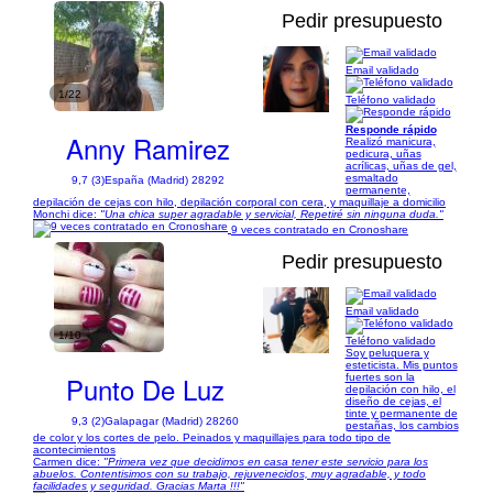
Pedir presupuesto
Email validado
1/22
Teléfono validado
Responde rápido
Anny Ramirez
Realizó manicura,
pedicura, uñas
acrílicas, uñas de gel,
esmaltado
9,7 (3)
España (Madrid) 28292
permanente,
depilación de cejas con hilo, depilación corporal con cera, y maquillaje a domicilio
Monchi dice:
"Una chica super agradable y servicial, Repetiré sin ninguna duda."
9 veces contratado en Cronoshare
Pedir presupuesto
Email validado
1/10
Teléfono validado
Soy peluquera y
esteticista. Mis puntos
Punto De Luz
fuertes son la
depilación con hilo, el
diseño de cejas, el
tinte y permanente de
9,3 (2)
Galapagar (Madrid) 28260
pestañas, los cambios
de color y los cortes de pelo. Peinados y maquillajes para todo tipo de
acontecimientos
Carmen dice:
"Primera vez que decidimos en casa tener este servicio para los
abuelos. Contentisimos con su trabajo, rejuvenecidos, muy agradable, y todo
facilidades y seguridad. Gracias Marta !!!"