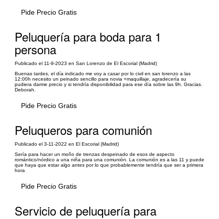
Pide Precio Gratis
Peluquería para boda para 1
persona
Publicado el 11-9-2023 en San Lorenzo de El Escorial (Madrid)
Buenas tardes, el día indicado me voy a casar por lo civil en san lorenzo a las
12:00h necesito un peinado sencillo para novia +maquillaje, agradecería su
pudiera darme precio y si tendría disponibilidad para ese día sobre las 9h. Gracias.
Deborah.
Pide Precio Gratis
Peluqueros para comunión
Publicado el 3-11-2022 en El Escorial (Madrid)
Sería para hacer un moño de trenzas despeinado de esos de aspecto
romántico/nórdico a una niña para una comunión. La comunión es a las 11 y puede
que haya que estar algo antes por lo que probablemente tendría que ser a primera
hora
Pide Precio Gratis
Servicio de peluquería para