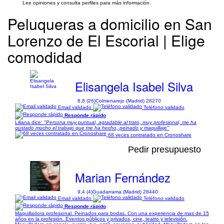
Lee opiniones y consulta perfiles para más información.
Peluqueras a domicilio en San
Lorenzo de El Escorial | Elige
comodidad
Elisangela Isabel Silva
8,8 (26)
Colmenarejo (Madrid) 28270
Email validado
Teléfono validado
Responde rápido
Liliana dice:
"Persona muy puntual, agradable al trato, muy profesional, me ha
gustado mucho el trabajo que me ha hecho, peinado y maquillaje"
68 veces contratado en Cronoshare
Pedir presupuesto
Marian Fernández
9,4 (4)
Guadarrama (Madrid) 28440
Email validado
Teléfono validado
Responde rápido
Maquilladora profesional. Peinados para bodas. Con una experiencia de mas de 15
años en la profesión. Eventos públicos y privados, cine, teatro y televisión.