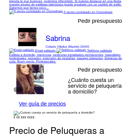
importa lo que busques, podemos ofrecértelo. Si quieres destacar en una fiesta,
nuestro equipo de estilistas talentosos puede ayudarte con un cambio de estilo.
Sabemos que tienes poco...
3 veces contratado en Cronoshare
Pedir presupuesto
Sabrina
Collado Villalba (Madrid) 28400
Email validado
Teléfono validado
Estilista a domicilio, manicuras, pedicuras esmaltados permanentes, maquillajes
profesinales, peinados, extensión de pestañas, masajes relajantes, limpiezas de
cutis. Buen precio. Profesionales.
Pedir presupuesto
¿Cuánto cuesta un
servicio de peluquería
a domicilio?
1/5
Ver guía de precios
€
€€
€€€
€€€€
Precio de Peluqueras a