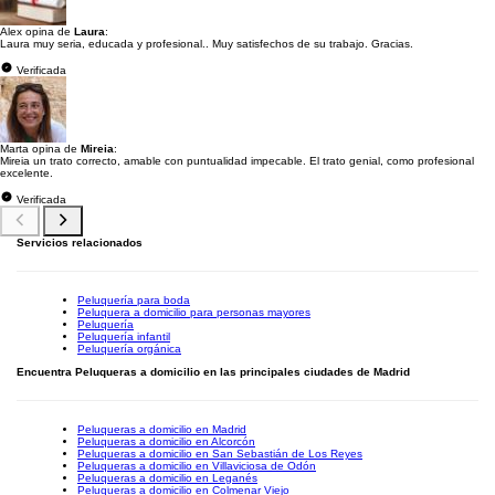
Alex opina de
Laura
:
Laura muy seria, educada y profesional.. Muy satisfechos de su trabajo. Gracias.
Verificada
Marta opina de
Mireia
:
Mireia un trato correcto, amable con puntualidad impecable. El trato genial, como profesional
excelente.
Verificada
Servicios relacionados
Peluquería para boda
Peluquera a domicilio para personas mayores
Peluquería
Peluquería infantil
Peluquería orgánica
Encuentra Peluqueras a domicilio en las principales ciudades de Madrid
Peluqueras a domicilio en Madrid
Peluqueras a domicilio en Alcorcón
Peluqueras a domicilio en San Sebastián de Los Reyes
Peluqueras a domicilio en Villaviciosa de Odón
Peluqueras a domicilio en Leganés
Peluqueras a domicilio en Colmenar Viejo