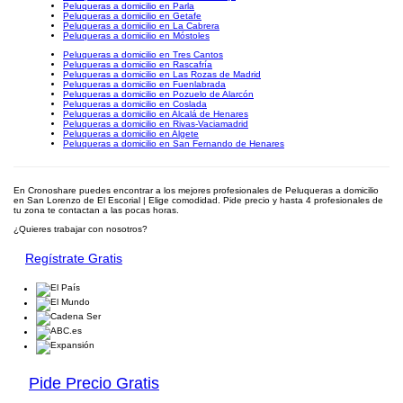
Peluqueras a domicilio en Parla
Peluqueras a domicilio en Getafe
Peluqueras a domicilio en La Cabrera
Peluqueras a domicilio en Móstoles
Peluqueras a domicilio en Tres Cantos
Peluqueras a domicilio en Rascafría
Peluqueras a domicilio en Las Rozas de Madrid
Peluqueras a domicilio en Fuenlabrada
Peluqueras a domicilio en Pozuelo de Alarcón
Peluqueras a domicilio en Coslada
Peluqueras a domicilio en Alcalá de Henares
Peluqueras a domicilio en Rivas-Vaciamadrid
Peluqueras a domicilio en Algete
Peluqueras a domicilio en San Fernando de Henares
En Cronoshare puedes encontrar a los mejores profesionales de Peluqueras a domicilio
en San Lorenzo de El Escorial | Elige comodidad. Pide precio y hasta 4 profesionales de
tu zona te contactan a las pocas horas.
¿Quieres trabajar con nosotros?
Regístrate Gratis
Pide Precio Gratis