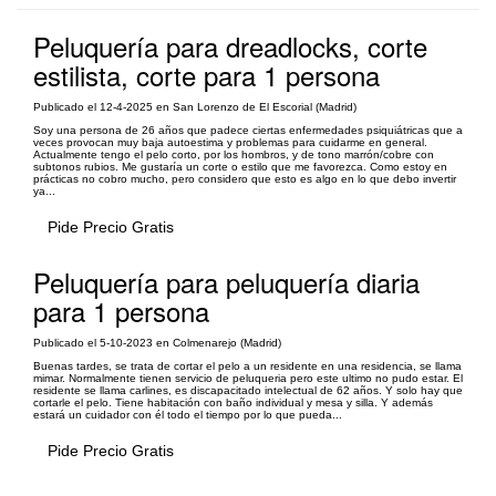
Peluquería para dreadlocks, corte
estilista, corte para 1 persona
Publicado el 12-4-2025 en San Lorenzo de El Escorial (Madrid)
Soy una persona de 26 años que padece ciertas enfermedades psiquiátricas que a
veces provocan muy baja autoestima y problemas para cuidarme en general.
Actualmente tengo el pelo corto, por los hombros, y de tono marrón/cobre con
subtonos rubios. Me gustaría un corte o estilo que me favorezca. Como estoy en
prácticas no cobro mucho, pero considero que esto es algo en lo que debo invertir
ya...
Pide Precio Gratis
Peluquería para peluquería diaria
para 1 persona
Publicado el 5-10-2023 en Colmenarejo (Madrid)
Buenas tardes, se trata de cortar el pelo a un residente en una residencia, se llama
mimar. Normalmente tienen servicio de peluqueria pero este ultimo no pudo estar. El
residente se llama carlines, es discapacitado intelectual de 62 años. Y solo hay que
cortarle el pelo. Tiene habitación con baño individual y mesa y silla. Y además
estará un cuidador con él todo el tiempo por lo que pueda...
Pide Precio Gratis