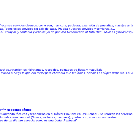
frecemos servicios diversos, como son, manicura, pedicura, extensión de pestañas, masajes antice
s.Todos estos servicios sin salir de casa. Prueba nuestros servicios y comienza a...
s pedí, estoy muy contenta y repetiré ya de por vida Recomiendo al 100x100!!! Muchas gracias es
mechas.tratamientos hidratantes, recogidos. peinados de fiesta y maquillaje.
ó mucho a elegir lo que era mejor para el evento que teníamos. Además es súper simpática! La
Responde rápido
alizando técnicas y tendencias en el Máster Pro Artist en DNI School . Se realizan los servicios 
o, tales como nupcial (Novias, invitadas, madrinas), graduación, comuniones, fiestas...
ios de un día tan especial como es una boda. Perfecta!"