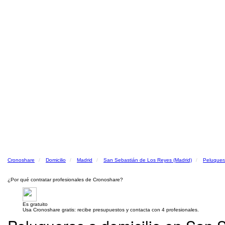
Cronoshare
Domicilio
Madrid
San Sebastián de Los Reyes (Madrid)
Peluquera
¿Por qué contratar profesionales de Cronoshare?
Es gratuito
Usa Cronoshare gratis: recibe presupuestos y contacta con 4 profesionales.