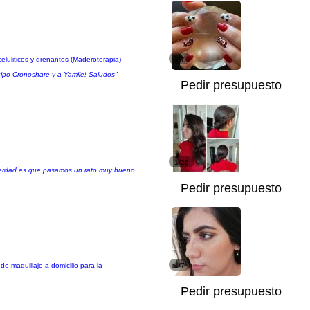
luliticos y drenantes (Maderoterapia),
1/7
quipo Cronoshare y a Yamile! Saludos"
Pedir presupuesto
1/26
 verdad es que pasamos un rato muy bueno
Pedir presupuesto
de maquillaje a domicilio para la
1/7
Pedir presupuesto