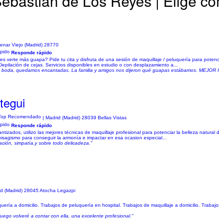
Sebastián de Los Reyes | Elige c
enar Viejo (Madrid) 28770
Responde rápido
verte más guapa? Pide tu cita y disfruta de una sesión de maquillaje / peluquería para potencia
pilación de cejas. Servicios disponibles en estudio o con desplazamiento a...
a mí boda, quedamos encantadas. La familia y amigos nos dijeron qué guapas estábamos. MEJOR
tegui
| Madrid (Madrid) 28039 Bellas Vistas
Responde rápido
antizados, utilizo las mejores técnicas de maquillaje profesional para potenciar la belleza natural
 bisagismo para conseguir la armonía e impactar en esa ocasion especial...
ación, simpatía,y sobre todo delicadeza."
id (Madrid) 28045 Atocha Legazpi
ía a domicilio. Trabajos de peluquería en hospital. Trabajos de maquillaje a domicilio. Trabajo
uego volveré a contar con ella, una excelente profesional."