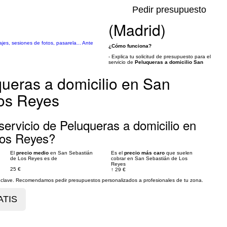
Pedir presupuesto
(Madrid)
jes, sesiones de fotos, pasarela... Ante
¿Cómo funciona?
- Explica tu solicitud de presupuesto para el
servicio de
Peluqueras a domicilio San
queras a domicilio en San
os Reyes
ervicio de Peluqueras a domicilio en
Los Reyes?
El
precio medio
en San Sebastián
Es el
precio más caro
que suelen
de Los Reyes es de
cobrar en San Sebastián de Los
Reyes
25 €
↑
29 €
es clave. Recomendamos pedir presupuestos personalizados a profesionales de tu zona.