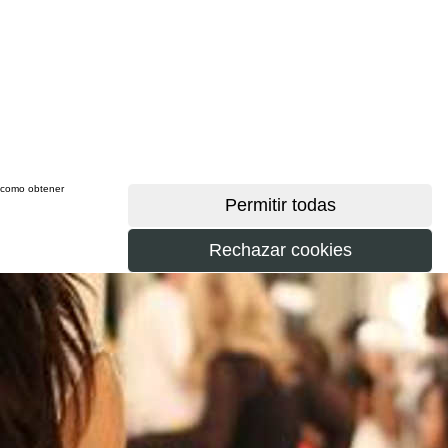
sí como obtener
más