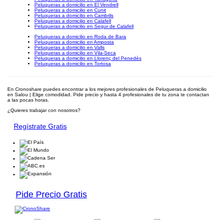
Peluqueras a domicilio en El Vendrell
Peluqueras a domicilio en Cunit
Peluqueras a domicilio en Cambrils
Peluqueras a domicilio en Calafell
Peluqueras a domicilio en Segur de Calafell
Peluqueras a domicilio en Roda de Bara
Peluqueras a domicilio en Amposta
Peluqueras a domicilio en Valls
Peluqueras a domicilio en Vila-Seca
Peluqueras a domicilio en Llorenç del Penedès
Peluqueras a domicilio en Tortosa
En Cronoshare puedes encontrar a los mejores profesionales de Peluqueras a domicilio
en Salou | Elige comodidad. Pide precio y hasta 4 profesionales de tu zona te contactan
a las pocas horas.
¿Quieres trabajar con nosotros?
Regístrate Gratis
Pide Precio Gratis