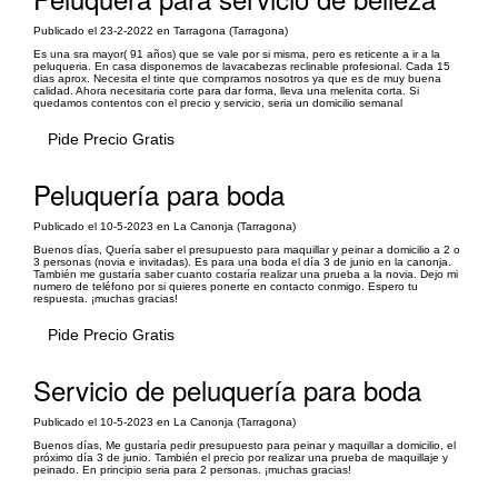
Publicado el 23-2-2022 en Tarragona (Tarragona)
Es una sra mayor( 91 años) que se vale por si misma, pero es reticente a ir a la
peluqueria. En casa disponemos de lavacabezas reclinable profesional. Cada 15
dias aprox. Necesita el tinte que compramos nosotros ya que es de muy buena
calidad. Ahora necesitaria corte para dar forma, lleva una melenita corta. Si
quedamos contentos con el precio y servicio, seria un domicilio semanal
Pide Precio Gratis
Peluquería para boda
Publicado el 10-5-2023 en La Canonja (Tarragona)
Buenos días, Quería saber el presupuesto para maquillar y peinar a domicilio a 2 o
3 personas (novia e invitadas). Es para una boda el día 3 de junio en la canonja.
También me gustaría saber cuanto costaría realizar una prueba a la novia. Dejo mi
numero de teléfono por si quieres ponerte en contacto conmigo. Espero tu
respuesta. ¡muchas gracias!
Pide Precio Gratis
Servicio de peluquería para boda
Publicado el 10-5-2023 en La Canonja (Tarragona)
Buenos días, Me gustaría pedir presupuesto para peinar y maquillar a domicilio, el
próximo día 3 de junio. También el precio por realizar una prueba de maquillaje y
peinado. En principio seria para 2 personas. ¡muchas gracias!