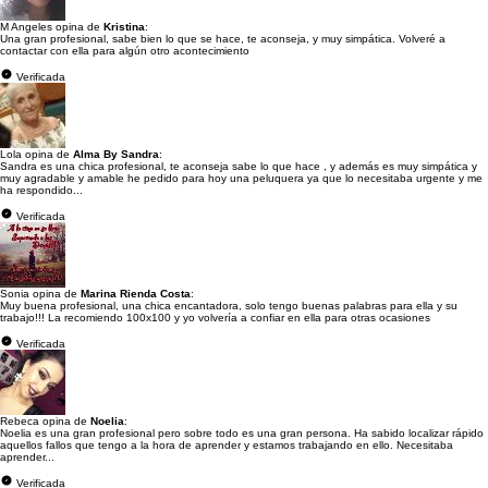
M Angeles opina de
Kristina
:
Una gran profesional, sabe bien lo que se hace, te aconseja, y muy simpática. Volveré a
contactar con ella para algún otro acontecimiento
Verificada
Lola opina de
Alma By Sandra
:
Sandra es una chica profesional, te aconseja sabe lo que hace , y además es muy simpática y
muy agradable y amable he pedido para hoy una peluquera ya que lo necesitaba urgente y me
ha respondido...
Verificada
Sonia opina de
Marina Rienda Costa
:
Muy buena profesional, una chica encantadora, solo tengo buenas palabras para ella y su
trabajo!!! La recomiendo 100x100 y yo volvería a confiar en ella para otras ocasiones
Verificada
Rebeca opina de
Noelia
:
Noelia es una gran profesional pero sobre todo es una gran persona. Ha sabido localizar rápido
aquellos fallos que tengo a la hora de aprender y estamos trabajando en ello. Necesitaba
aprender...
Verificada