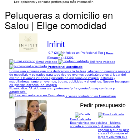
Lee opiniones y consulta perfiles para más información.
Peluqueras a domicilio en
Salou | Elige comodidad
Infinit
9,7 (2)
| Reus
(Tarragona) 43201
Email validado
Teléfono validado
Profesional acreditado
Somos una empresa que nos dedicamos a la belleza, ofreciendo nuestros servicios
de maquillaje y peinados para todo tipo de eventos desplazándonos al lugar del
evento. Llevamos 20 años ejerciendo de asesoras de imagen, estilistas y
maquilladoras, tanto en eventos, bodas, publicidad y shootings. Nuestro Instagram
es @Infinit_asesoria_de_imagen
Rosario dice:
"A sido una gran profesional y he quedado muy contenta y
agradecida"
7 veces contratado en Cronoshare
Pedir presupuesto
Email validado
Extensionista especialista - Melena
1/20
soñada a domicilio ✨ ​¿Cansada de
esperar a que tu pelo
crezca? Consigue el
largo y volumen que