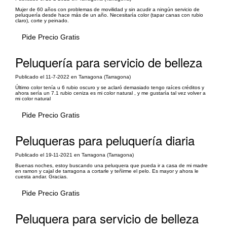
Mujer de 60 años con problemas de movilidad y sin acudir a ningún servicio de
peluquería desde hace más de un año. Necesitaría color (tapar canas con rubio
claro), corte y peinado.
Pide Precio Gratis
Peluquería para servicio de belleza
Publicado el 11-7-2022 en Tarragona (Tarragona)
Último color tenía u 6 rubio oscuro y se aclaró demasiado tengo raíces créditos y
ahora sería un 7.1 rubio ceniza es mi color natural , y me gustaría tal vez volver a
mi color natural
Pide Precio Gratis
Peluqueras para peluquería diaria
Publicado el 19-11-2021 en Tarragona (Tarragona)
Buenas noches, estoy buscando una peluquera que pueda ir a casa de mi madre
en ramon y cajal de tarragona a cortarle y teñirme el pelo. Es mayor y ahora le
cuesta andar. Gracias.
Pide Precio Gratis
Peluquera para servicio de belleza