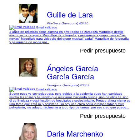
Guille de Lara
Vila-Seca (Tarragona) 43480
Email validado
2 años de prácticas como alumna en pivot point de zaragoza Maquillaje desfile
evento ecos zaragoza Maquillaje de fotografía y peluquería a grupo musical "las
novias" Maquillaje para videoclip del grupo musical "sadai" Maquillaje de fotografía
y peluquería de moda par...
Pedir presupuesto
Ángeles García
García García
Tarragona (Tarragona) 43007
Email validado
Bueno pues yo soy peluquera, pero debido a la epidemia pues han cambiado
mucho las cosas y he tenido que reciclarme haciendo cursos, uno de ellos ha sido
él de limpieza y desinfección de hospitales y sociosanitario. Porque ahora mismo es
una tarea que está muy solicitada. Yo soy una chica sería y responsable y muy
polivalente, me adapto fácilmente a todo tipo de tareas, por eso creo que puedo...
Pedir presupuesto
Daria Marchenko