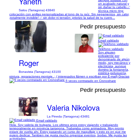
Yaneth
siempre quisiste con
un acabado natural y
sin dañar tu cabello. ​✅
Salou (Tarragona) 43840
técnica micro ring:
colocación con anillas personalizadas al tono de tu raíz. Sin pegamentos, sin calor,
¡totalmente invisible! ✅ sin dolor ni tensión: priorizo la salud de tu cuero...
Pedir presupuesto
Email validado
1/5
Teléfono validado
Soy alguien
polivalente por
Roger
denominarlo de algún
modo, soy mecánico y
electricista, aunque
domino la fontanería,
Bonavista (Tarragona) 43100
estética,peluquería,
pintura, reparaciones montaje..; ( interesados llámen o escriban por E-mail) Gracias
5 veces contratado en Cronoshare
Pedir presupuesto
Valeria Nikolova
La Pineda (Tarragona) 43481
Email validado
Hola. Soy valeria de bulgaria. Los ultimos anos estoy viajando y trabajando
temporalmente en provincia tarragona. Trabajaba como animadora. Muy pronto
estare de vuelta ahi. Estoy pasando un curso de maquillaje y esto es en que me
quiero dedicar. Tambien me gusta mucho organizar eventos, bodas. Me gusta las
actividades.