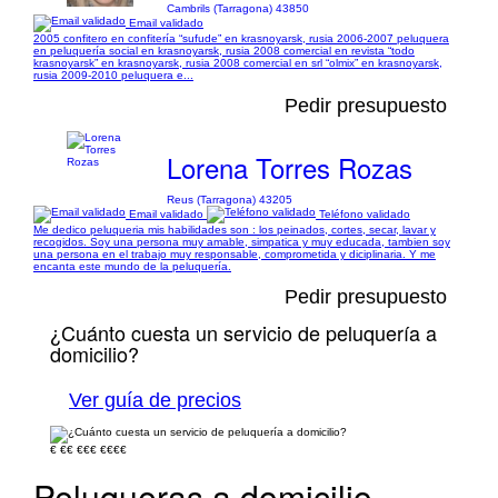
Cambrils (Tarragona) 43850
Email validado
2005 confitero en confitería “sufude” en krasnoyarsk, rusia 2006-2007 peluquera
en peluquería social en krasnoyarsk, rusia 2008 comercial en revista “todo
krasnoyarsk” en krasnoyarsk, rusia 2008 comercial en srl “olmix” en krasnoyarsk,
rusia 2009-2010 peluquera e...
Pedir presupuesto
Lorena Torres Rozas
Reus (Tarragona) 43205
Email validado
Teléfono validado
Me dedico peluqueria mis habilidades son : los peinados, cortes, secar, lavar y
recogidos. Soy una persona muy amable, simpatica y muy educada, tambien soy
una persona en el trabajo muy responsable, comprometida y diciplinaria. Y me
encanta este mundo de la peluquería.
Pedir presupuesto
¿Cuánto cuesta un servicio de peluquería a
domicilio?
Ver guía de precios
€
€€
€€€
€€€€
Peluqueras a domicilio