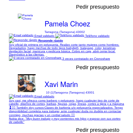
Pedir presupuesto
Pamela Choez
Tarragona (Tarragona) 43002
Email validado
Teléfono validado
Responde rápido
Soy oficial de primera en peluqueria. Realizo corte tanto mujeres como hombres.
Degradados, hago mechas de todo tipos babyligth, balayage, color, keratinas,
depilación facial, manicura y pedicura básica. Cobro en caja, abrir cerrar local.
Diagnóstico a las clientas.
3 veces contratado en Cronoshare
Pedir presupuesto
Xavi Marin
10 (1)
Tarragona (Tarragona) 43001
Email validado
Soy xavi, me ofrezco como barbero y peluquero, hago cualquier tipo de corte de
cabello, diseños de cortes, barbas, figuras, cejas, líneas, cortes a tijera y a máquina
💈💇‍♂️ También doy cursos-Clases de barberia u/o peluquería especializados. Tengo
disponibilidad completa para trabajar, ante cualquier duda no dudéis en contactar
conmigo, muchas gracias y un cordial saludo 👍🏽
Nubia dice:
"Muy buen trabajo y muy contentos mis hijos y esposo con sus cortes
de cabello"
Pedir presupuesto