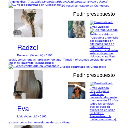
Angeles dice:
"Amabilidad,profesionalidadcalidad precio,la volvere a llamar"
10 veces contratado en Cronoshare
Pedir presupuesto
Email validado
1/9
Teléfono validado
Peluqueria a domicilio
especializados en
Radzel
diferentes tipos de
tratamientos de
hidratación y alisados,
sellado de puntas
Burjassot (Valencia) 46100
abiertas, maquillaje
social, cortes, ondas, aplicación de tinte. También ofrecemos servicio de color
(mechas, balayage, iluminaciones)
1 veces contratado en Cronoshare
Pedir presupuesto
Email validado
Soy peluquera
1/7
profesional,
desarrollando desde
hace mas de 25 años
todos los servicios
Eva
que se pueden
ofrecer en un salón
de belleza.
Transmitiendo la
Llíria (Valencia) 46160
pasión por mi trabajo
y escuchando las necesidades de cada clienta.