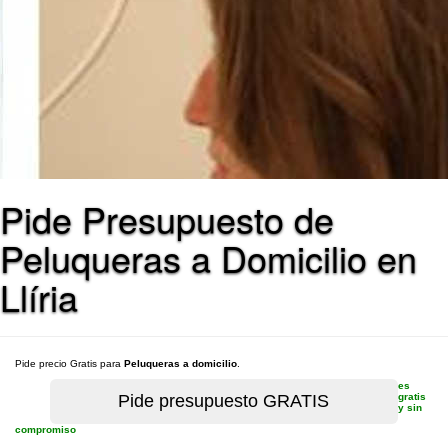
Pide Presupuesto de
Peluqueras a Domicilio en
Llíria
Pide precio Gratis para
Peluqueras a domicilio
.
es
gratis
y sin
compromiso