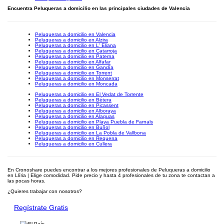
Encuentra Peluqueras a domicilio en las principales ciudades de Valencia
Peluqueras a domicilio en Valencia
Peluqueras a domicilio en Alzira
Peluqueras a domicilio en L' Eliana
Peluqueras a domicilio en Catarroja
Peluqueras a domicilio en Paterna
Peluqueras a domicilio en Alfafar
Peluqueras a domicilio en Gandía
Peluqueras a domicilio en Torrent
Peluqueras a domicilio en Monserrat
Peluqueras a domicilio en Moncada
Peluqueras a domicilio en El Vedat de Torrente
Peluqueras a domicilio en Bétera
Peluqueras a domicilio en Picassent
Peluqueras a domicilio en Alboraya
Peluqueras a domicilio en Alaquas
Peluqueras a domicilio en Playa Puebla de Farnals
Peluqueras a domicilio en Buñol
Peluqueras a domicilio en La Pobla de Vallbona
Peluqueras a domicilio en Requena
Peluqueras a domicilio en Cullera
En Cronoshare puedes encontrar a los mejores profesionales de Peluqueras a domicilio
en Llíria | Elige comodidad. Pide precio y hasta 4 profesionales de tu zona te contactan a
las pocas horas.
¿Quieres trabajar con nosotros?
Regístrate Gratis