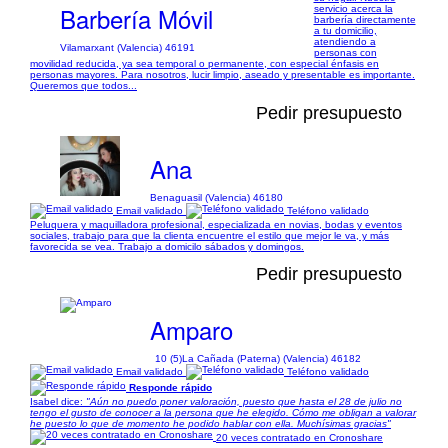
Barbería Móvil
servicio acerca la
barbería directamente
a tu domicilio,
atendiendo a
Vilamarxant (Valencia) 46191
personas con
movilidad reducida, ya sea temporal o permanente, con especial énfasis en
personas mayores. Para nosotros, lucir limpio, aseado y presentable es importante.
Queremos que todos...
Pedir presupuesto
Ana
Benaguasil (Valencia) 46180
Email validado
Teléfono validado
Peluquera y maquilladora profesional, especializada en novias, bodas y eventos
sociales, trabajo para que la clienta encuentre el estilo que mejor le va, y más
favorecida se vea. Trabajo a domicilo sábados y domingos.
Pedir presupuesto
Amparo
10 (5)
La Cañada (Paterna) (Valencia) 46182
Email validado
Teléfono validado
Responde rápido
Isabel dice:
"Aún no puedo poner valoración, puesto que hasta el 28 de julio no
tengo el gusto de conocer a la persona que he elegido. Cómo me obligan a valorar
he puesto lo que de momento he podido hablar con ella. Muchísimas gracias"
20 veces contratado en Cronoshare