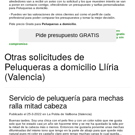
alrededores van a recibir un aviso con tu solicitud y los que muestren interés se van
a poner en contacto contigo, ofreciéndote un presupuesto y tarifas personalizadas
para Peluqueras a domicilio.
- Puedes ver las valoraciones de otros clientes así como el perfil de cada
profesional para poder comparar los presupuestos y tomar la mejor decisión.
Pide precio Gratis para
Peluqueras a domicilio
.
es
gratis
y sin
compromiso
Otras solicitudes de
Peluqueras a domicilio Llíria
(Valencia)
Servicio de peluquería para mechas
ralla mitad cabeza
Publicado el 25-3-2022 en La Pobla de Vallbona (Valencia)
Buenas tardes. Soy una chica con el pelo fino y con un color rubio que me gusta
solo que he estado casi un año sin hacerme tinte y se me ha quedado la ralla por
la mitad de la cabeza más o menos. Entonces me gustaría ponerme unas mechas
difuminadas del mismo tono que tengo en la parte de abajo para que quede más
natural pues mi color es castaño claro pero tengo muchas canas lo cual queda...