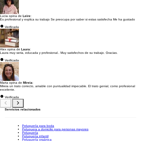
Lucia opina de
Leire
:
Es profesional y explica su trabajo Se preocupa por saber si estas satisfecha Me ha gustado
Verificada
Alex opina de
Laura
:
Laura muy seria, educada y profesional.. Muy satisfechos de su trabajo. Gracias.
Verificada
Marta opina de
Mireia
:
Mireia un trato correcto, amable con puntualidad impecable. El trato genial, como profesional
excelente.
Verificada
Servicios relacionados
Peluquería para boda
Peluquera a domicilio para personas mayores
Peluquería
Peluquería infantil
Peluquería orgánica