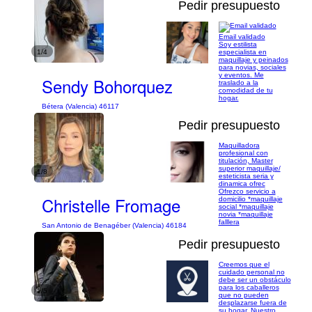
Pedir presupuesto
Email validado
Soy estilista
1/4
especialista en
maquillaje y peinados
para novias, sociales
y eventos. Me
Sendy Bohorquez
traslado a la
comodidad de tu
hogar.
Bétera (Valencia) 46117
Pedir presupuesto
Maquilladora
profesional con
titulación, Master
superior maquillaje/
1/8
esteticista seria y
dinamica ofrec
Ofrezco servicio a
Christelle Fromage
domicilio *maquillaje
social *maquillaje
novia *maquillaje
falllera
San Antonio de Benagéber (Valencia) 46184
Pedir presupuesto
Creemos que el
cuidado personal no
debe ser un obstáculo
para los caballeros
1/5
que no pueden
desplazarse fuera de
su hogar. Nuestro