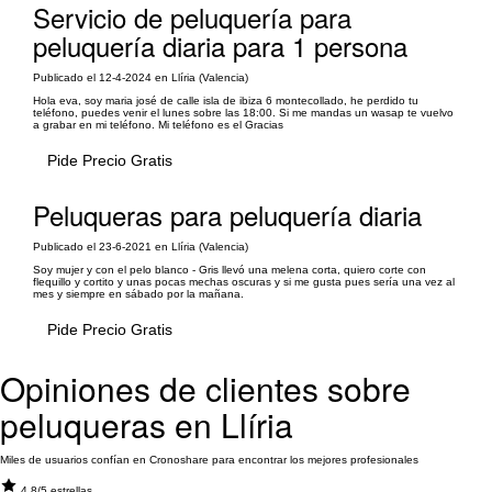
Servicio de peluquería para
peluquería diaria para 1 persona
Publicado el 12-4-2024 en Llíria (Valencia)
Hola eva, soy maria josé de calle isla de ibiza 6 montecollado, he perdido tu
teléfono, puedes venir el lunes sobre las 18:00. Si me mandas un wasap te vuelvo
a grabar en mi teléfono. Mi teléfono es el Gracias
Pide Precio Gratis
Peluqueras para peluquería diaria
Publicado el 23-6-2021 en Llíria (Valencia)
Soy mujer y con el pelo blanco - Gris llevó una melena corta, quiero corte con
flequillo y cortito y unas pocas mechas oscuras y si me gusta pues sería una vez al
mes y siempre en sábado por la mañana.
Pide Precio Gratis
Opiniones de clientes sobre
peluqueras en Llíria
Miles de usuarios confían en Cronoshare para encontrar los mejores profesionales
4.8/5 estrellas