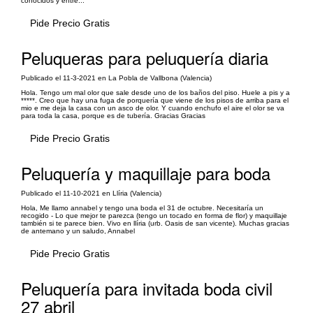
conocidos y entre...
Pide Precio Gratis
Peluqueras para peluquería diaria
Publicado el 11-3-2021 en La Pobla de Vallbona (Valencia)
Hola. Tengo um mal olor que sale desde uno de los baños del piso. Huele a pis y a
*****. Creo que hay una fuga de porquería que viene de los pisos de arriba para el
mio e me deja la casa con un asco de olor. Y cuando enchufo el aire el olor se va
para toda la casa, porque es de tubería. Gracias Gracias
Pide Precio Gratis
Peluquería y maquillaje para boda
Publicado el 11-10-2021 en Llíria (Valencia)
Hola, Me llamo annabel y tengo una boda el 31 de octubre. Necesitaría un
recogido - Lo que mejor te parezca (tengo un tocado en forma de flor) y maquillaje
también si te parece bien. Vivo en llíria (urb. Oasis de san vicente). Muchas gracias
de antemano y un saludo, Annabel
Pide Precio Gratis
Peluquería para invitada boda civil
27 abril