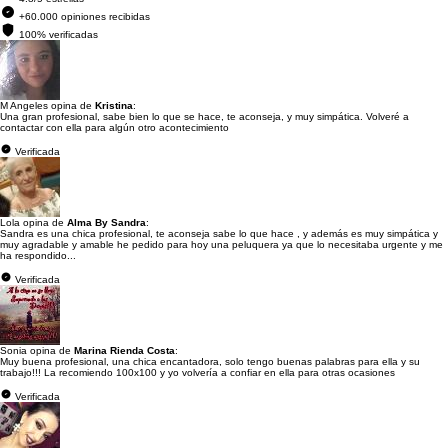
+60.000 opiniones recibidas
100% verificadas
M Angeles opina de
Kristina
:
Una gran profesional, sabe bien lo que se hace, te aconseja, y muy simpática. Volveré a
contactar con ella para algún otro acontecimiento
Verificada
Lola opina de
Alma By Sandra
:
Sandra es una chica profesional, te aconseja sabe lo que hace , y además es muy simpática y
muy agradable y amable he pedido para hoy una peluquera ya que lo necesitaba urgente y me
ha respondido...
Verificada
Sonia opina de
Marina Rienda Costa
:
Muy buena profesional, una chica encantadora, solo tengo buenas palabras para ella y su
trabajo!!! La recomiendo 100x100 y yo volvería a confiar en ella para otras ocasiones
Verificada