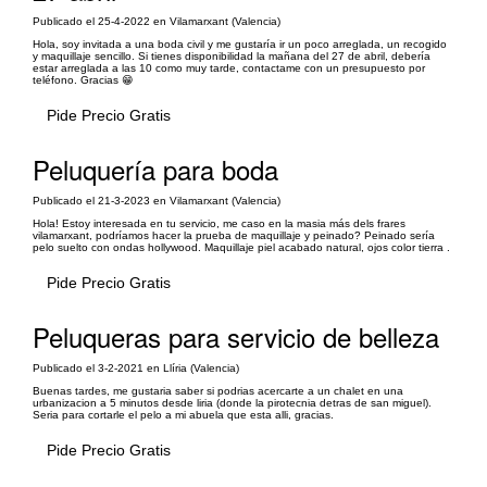
Publicado el 25-4-2022 en Vilamarxant (Valencia)
Hola, soy invitada a una boda civil y me gustaría ir un poco arreglada, un recogido
y maquillaje sencillo. Si tienes disponibilidad la mañana del 27 de abril, debería
estar arreglada a las 10 como muy tarde, contactame con un presupuesto por
teléfono. Gracias 😁
Pide Precio Gratis
Peluquería para boda
Publicado el 21-3-2023 en Vilamarxant (Valencia)
Hola! Estoy interesada en tu servicio, me caso en la masia más dels frares
vilamarxant, podríamos hacer la prueba de maquillaje y peinado? Peinado sería
pelo suelto con ondas hollywood. Maquillaje piel acabado natural, ojos color tierra .
Pide Precio Gratis
Peluqueras para servicio de belleza
Publicado el 3-2-2021 en Llíria (Valencia)
Buenas tardes, me gustaria saber si podrias acercarte a un chalet en una
urbanizacion a 5 minutos desde liria (donde la pirotecnia detras de san miguel).
Seria para cortarle el pelo a mi abuela que esta alli, gracias.
Pide Precio Gratis