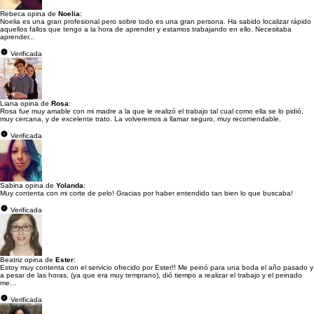
Rebeca opina de
Noelia
:
Noelia es una gran profesional pero sobre todo es una gran persona. Ha sabido localizar rápido
aquellos fallos que tengo a la hora de aprender y estamos trabajando en ello. Necesitaba
aprender...
Verificada
Liana opina de
Rosa
:
Rosa fue muy amable con mi madre a la que le realizó el trabajo tal cual como ella se lo pidió,
muy cercana, y de excelente trato. La volveremos a llamar seguro, muy recomendable.
Verificada
Sabina opina de
Yolanda
:
Muy contenta con mi corte de pelo! Gracias por haber entendido tan bien lo que buscaba!
Verificada
Beatriz opina de
Ester
:
Estoy muy contenta con el servicio ofrecido por Ester!! Me peinó para una boda el año pasado y
a pesar de las horas, (ya que era muy temprano), dió tiempo a realizar el trabajo y el peinado
me...
Verificada