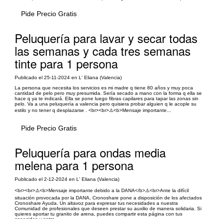
Pide Precio Gratis
Peluquería para lavar y secar todas
las semanas y cada tres semanas
tinte para 1 persona
Publicado el 25-11-2024 en L' Eliana (Valencia)
La persona que necesita los servicios es mi madre q tiene 80 años y muy poca
cantidad de pelo pero muy presumida. Sería secado a mano con la forma q ella se
hace q ya te indicará. Ella se pone luego fibras capilares para tapar las zonas sin
pelo. Va a una peluquería a valencia pero quisiera probar alguien q le acople su
estilo y no tener q desplazarse . <br><br>⚠️<b>Mensaje importante...
Pide Precio Gratis
Peluquería para ondas media
melena para 1 persona
Publicado el 2-12-2024 en L' Eliana (Valencia)
<br><br>⚠️<b>Mensaje importante debido a la DANA</b>⚠️<br>Ante la difícil
situación provocada por la DANA, Cronoshare pone a disposición de los afectados
Cronoshare Ayuda. Un altavoz para expresar tus necesidades a nuestra
Comunidad de profesionales que deseen prestar su auxilio de manera solidaria. Si
quieres aportar tu granito de arena, puedes compartir esta página con tus