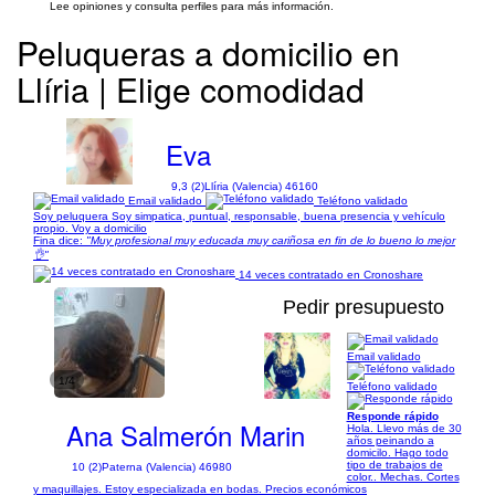
Lee opiniones y consulta perfiles para más información.
Peluqueras a domicilio en
Llíria | Elige comodidad
Eva
9,3 (2)
Llíria (Valencia) 46160
Email validado
Teléfono validado
Soy peluquera Soy simpatica, puntual, responsable, buena presencia y vehículo
propio. Voy a domicilio
Fina dice:
"Muy profesional muy educada muy cariñosa en fin de lo bueno lo mejor
👌"
14 veces contratado en Cronoshare
Pedir presupuesto
Email validado
1/4
Teléfono validado
Responde rápido
Ana Salmerón Marin
Hola. Llevo más de 30
años peinando a
domicilo. Hago todo
tipo de trabajos de
10 (2)
Paterna (Valencia) 46980
color.. Mechas. Cortes
y maquillajes. Estoy especializada en bodas. Precios económicos