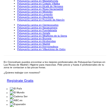
Peluquería canina en Majadahonda
Peluquería canina en Collado Villalba
Peluquería canina en Alcalá de Henares
Peluquería canina en Rivas-Vaciamadrid
Peluquería canina en Móstoles
Peluquería canina en Leganés
Peluquería canina en Alpedrete
Peluquería canina en Pozuelo de Alarcón
Peluquería canina en Ciempozuelos
Peluquería canina en Navalcarnero
Peluquería canina en Fuenlabrada
Peluquería canina en Getafe
Peluquería canina en Miraflores de la Sierra
Peluquería canina en Brunete
Peluquería canina en Alcobendas
Peluquería canina en Madrid
Peluquería canina en Arroyomolinos
Peluquería canina en Villaviciosa de Odón
En Cronoshare puedes encontrar a los mejores profesionales de Peluquerías Caninas en
Las Rozas de Madrid | Higiene para mascotas. Pide precio y hasta 4 profesionales de tu
zona te contactan a las pocas horas.
¿Quieres trabajar con nosotros?
Regístrate Gratis