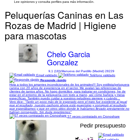
Lee opiniones y consulta perfiles para más información.
Peluquerías Caninas en Las
Rozas de Madrid | Higiene
para mascotas
Chelo Garcia
Gonzalez
9,1 (18)
Villanueva del Pardillo (Madrid) 28229
Email validado
Teléfono validado
Responde rápido
Hola a todos los amantes incondicionales de los animales!!! Soy estilista/peluquera
canina con 20 años de experiencia en el sector. Me avalan las referencias de
clientes de tantos años. No hago domicilios, para trabajar en condiciones, he de
estar en el entorno de la peluquería con todo a mano, así cómo bañera y mesa
específicas. También puedo cuidar a vuestros peludines siempre y cuándo...
Vero dice:
"Tardo un poco más de lo esperado pero el trato fue excelente al igual
que el resultado, nuestro cachorro ahora está guapísimo y consiguió el resultado
que esperábamos y que en otros sitios donde le habíamos llevado previamente no
habían conseguido. Sin duda repetiremos"
57 veces contratado en Cronoshare
Pedir presupuesto
Email validado