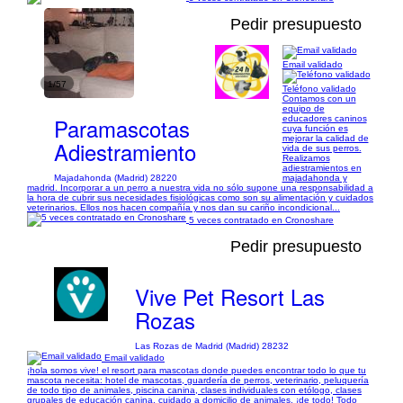
Pedir presupuesto
Email validado
1/57
Teléfono validado
Contamos con un
equipo de
Paramascotas
educadores caninos
cuya función es
mejorar la calidad de
Adiestramiento
vida de sus perros.
Realizamos
adiestramientos en
Majadahonda (Madrid) 28220
majadahonda y
madrid. Incorporar a un perro a nuestra vida no sólo supone una responsabilidad a
la hora de cubrir sus necesidades fisiológicas como son su alimentación y cuidados
veterinarios. Ellos nos hacen compañía y nos dan su cariño incondicional...
5 veces contratado en Cronoshare
Pedir presupuesto
Vive Pet Resort Las
Rozas
Las Rozas de Madrid (Madrid) 28232
Email validado
¡hola somos vive! el resort para mascotas donde puedes encontrar todo lo que tu
mascota necesita: hotel de mascotas, guardería de perros, veterinario, peluquería
de todo tipo de animales, piscina canina, clases individuales con etólogo, clases
grupales de educación canina, cuidado a domicilio de animales, ¡de todo! Todo