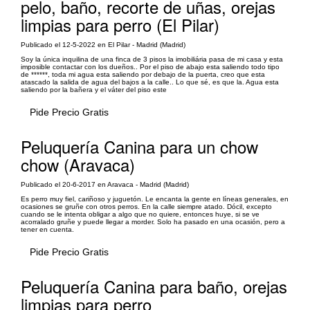
pelo, baño, recorte de uñas, orejas
limpias para perro (El Pilar)
Publicado el 12-5-2022 en El Pilar - Madrid (Madrid)
Soy la única inquilina de una finca de 3 pisos la imobiliária pasa de mi casa y esta
imposible contactar con los dueños.. Por el piso de abajo esta saliendo todo tipo
de ******, toda mi agua esta saliendo por debajo de la puerta, creo que esta
atascado la salida de agua del bajos a la calle.. Lo que sé, es que la. Agua esta
saliendo por la bañera y el váter del piso este
Pide Precio Gratis
Peluquería Canina para un chow
chow (Aravaca)
Publicado el 20-6-2017 en Aravaca - Madrid (Madrid)
Es perro muy fiel, cariñoso y juguetón. Le encanta la gente en líneas generales, en
ocasiones se gruñe con otros perros. En la calle siempre atado. Dócil, excepto
cuando se le intenta obligar a algo que no quiere, entonces huye, si se ve
acorralado gruñe y puede llegar a morder. Solo ha pasado en una ocasión, pero a
tener en cuenta.
Pide Precio Gratis
Peluquería Canina para baño, orejas
limpias para perro