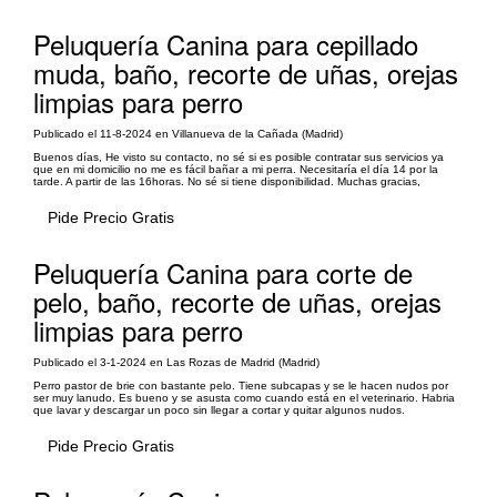
Peluquería Canina para cepillado
muda, baño, recorte de uñas, orejas
limpias para perro
Publicado el 11-8-2024 en Villanueva de la Cañada (Madrid)
Buenos días, He visto su contacto, no sé si es posible contratar sus servicios ya
que en mi domicilio no me es fácil bañar a mi perra. Necesitaría el día 14 por la
tarde. A partir de las 16horas. No sé si tiene disponibilidad. Muchas gracias,
Pide Precio Gratis
Peluquería Canina para corte de
pelo, baño, recorte de uñas, orejas
limpias para perro
Publicado el 3-1-2024 en Las Rozas de Madrid (Madrid)
Perro pastor de brie con bastante pelo. Tiene subcapas y se le hacen nudos por
ser muy lanudo. Es bueno y se asusta como cuando está en el veterinario. Habria
que lavar y descargar un poco sin llegar a cortar y quitar algunos nudos.
Pide Precio Gratis