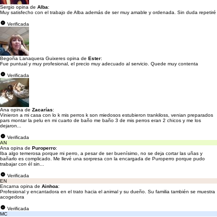
Sergio opina de
Alba
:
Muy satisfecho con el trabajo de Alba además de ser muy amable y ordenada. Sin duda repetiré
Verificada
Begoña Lanaquera Guixeres opina de
Ester
:
Fue puntual y muy profesional, el precio muy adecuado al servicio. Quede muy contenta
Verificada
Ana opina de
Zacarías
:
Vinieron a mi casa con lo k mis perros k son miedosos estubieron trankiloss, venian preparados
pars montar la pelu en mi cuarto de baño me baño 3 de mis perros eran 2 chicos y me los
dejaron...
Verificada
AN
Ana opina de
Puroperro
:
Iba algo temerosa porque mi perro, a pesar de ser buenísimo, no se deja cortar las uñas y
bañarlo es complicado. Me llevé una sorpresa con la encargada de Puroperro porque pudo
trabajar con él sin...
Verificada
EN
Encarna opina de
Ainhoa
:
Profesional y encantadora en el trato hacia el animal y su dueño. Su familia también se muestra
acogedora
Verificada
MC