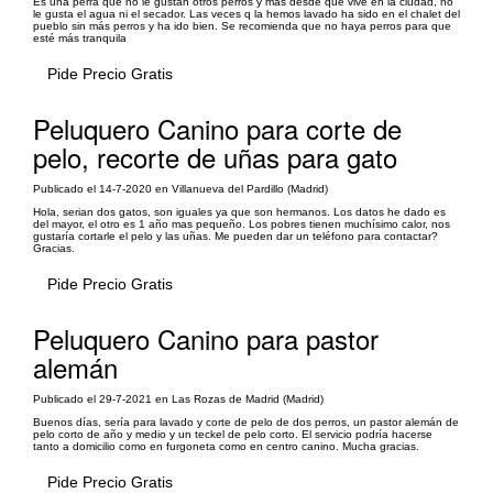
Es una perra que no le gustan otros perros y más desde que vive en la ciudad, no
le gusta el agua ni el secador. Las veces q la hemos lavado ha sido en el chalet del
pueblo sin más perros y ha ido bien. Se recomienda que no haya perros para que
esté más tranquila
Pide Precio Gratis
Peluquero Canino para corte de
pelo, recorte de uñas para gato
Publicado el 14-7-2020 en Villanueva del Pardillo (Madrid)
Hola, serian dos gatos, son iguales ya que son hermanos. Los datos he dado es
del mayor, el otro es 1 año mas pequeño. Los pobres tienen muchísimo calor, nos
gustaría cortarle el pelo y las uñas. Me pueden dar un teléfono para contactar?
Gracias.
Pide Precio Gratis
Peluquero Canino para pastor
alemán
Publicado el 29-7-2021 en Las Rozas de Madrid (Madrid)
Buenos días, sería para lavado y corte de pelo de dos perros, un pastor alemán de
pelo corto de año y medio y un teckel de pelo corto. El servicio podría hacerse
tanto a domicilio como en furgoneta como en centro canino. Mucha gracias.
Pide Precio Gratis