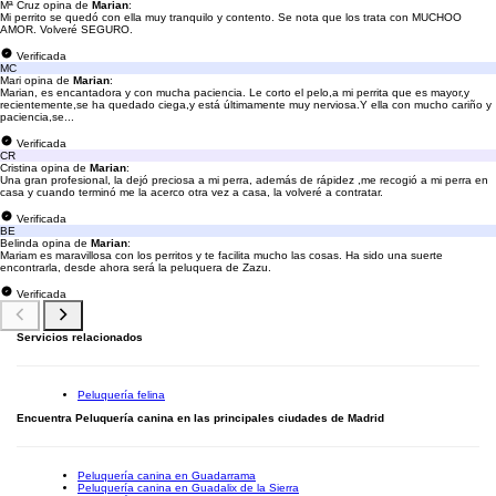
Mª Cruz opina de
Marian
:
Mi perrito se quedó con ella muy tranquilo y contento. Se nota que los trata con MUCHOO
AMOR. Volveré SEGURO.
Verificada
MC
Mari opina de
Marian
:
Marian, es encantadora y con mucha paciencia. Le corto el pelo,a mi perrita que es mayor,y
recientemente,se ha quedado ciega,y está últimamente muy nerviosa.Y ella con mucho cariño y
paciencia,se...
Verificada
CR
Cristina opina de
Marian
:
Una gran profesional, la dejó preciosa a mi perra, además de rápidez ,me recogió a mi perra en
casa y cuando terminó me la acerco otra vez a casa, la volveré a contratar.
Verificada
BE
Belinda opina de
Marian
:
Mariam es maravillosa con los perritos y te facilita mucho las cosas. Ha sido una suerte
encontrarla, desde ahora será la peluquera de Zazu.
Verificada
Servicios relacionados
Peluquería felina
Encuentra Peluquería canina en las principales ciudades de Madrid
Peluquería canina en Guadarrama
Peluquería canina en Guadalix de la Sierra