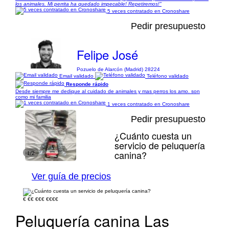
los animales. Mi perrita ha quedado impecable! Repetiremos!"
5 veces contratado en Cronoshare
Pedir presupuesto
Felipe José
Pozuelo de Alarcón (Madrid) 28224
Email validado
Teléfono validado
Responde rápido
Desde siempre me dedique al cuidado de animales y mas perros los amo. son
como mi familia
1 veces contratado en Cronoshare
Pedir presupuesto
¿Cuánto cuesta un
servicio de peluquería
canina?
1/2
Ver guía de precios
€
€€
€€€
€€€€
Peluquería canina Las