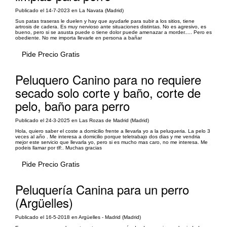
Publicado el 14-7-2023 en La Navata (Madrid)
Sus patas traseras le duelen y hay que ayudarle para subir a los sitios, tiene
artrosis de cadera. Es muy nervioso ante situaciones distintas. No es agresivo, es
bueno, pero si se asusta puede o tiene dolor puede amenazar a morder..... Pero es
obediente. No me importa llevarle en persona a bañar
Pide Precio Gratis
Peluquero Canino para no requiere
secado solo corte y baño, corte de
pelo, baño para perro
Publicado el 24-3-2025 en Las Rozas de Madrid (Madrid)
Hola, quiero saber el coste a domicilio frente a llevarla yo a la peluqueria. La pelo 3
veces al año . Me interesa a domicilio porque teletrabajo dos dias y me vendria
mejor este servicio que llevarla yo, pero si es mucho mas caro, no me interesa. Me
podeis llamar por tlf:. Muchas gracias
Pide Precio Gratis
Peluquería Canina para un perro
(Argüelles)
Publicado el 16-5-2018 en Argüelles - Madrid (Madrid)