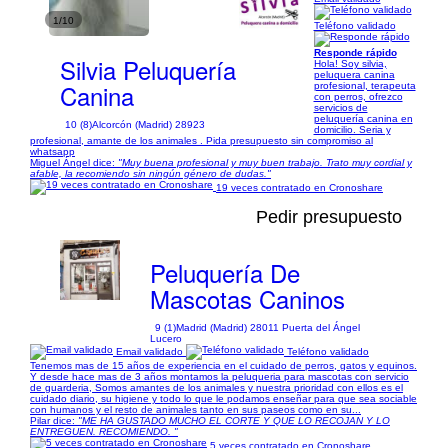
1/10
Teléfono validado
Responde rápido
Silvia Peluquería
Hola! Soy silvia,
peluquera canina
Canina
profesional, terapeuta
con perros, ofrezco
servicios de
peluquería canina en
10 (8)
Alcorcón (Madrid) 28923
domicilio. Seria y
profesional, amante de los animales . Pida presupuesto sin compromiso al
whatsapp
Miguel Ángel dice:
"Muy buena profesional y muy buen trabajo. Trato muy cordial y
afable, la recomiendo sin ningún género de dudas."
19 veces contratado en Cronoshare
Pedir presupuesto
Peluquería De
Mascotas Caninos
9 (1)
Madrid (Madrid) 28011 Puerta del Ángel
Lucero
Email validado
Teléfono validado
Tenemos mas de 15 años de experiencia en el cuidado de perros, gatos y equinos.
Y desde hace mas de 3 años montamos la peluqueria para mascotas con servicio
de guarderia, Somos amantes de los animales y nuestra prioridad con ellos es el
cuidado diario, su higiene y todo lo que le podamos enseñar para que sea sociable
con humanos y el resto de animales tanto en sus paseos como en su...
Pilar dice:
"ME HA GUSTADO MUCHO EL CORTE Y QUE LO RECOJAN Y LO
ENTREGUEN. RECOMIENDO. "
5 veces contratado en Cronoshare