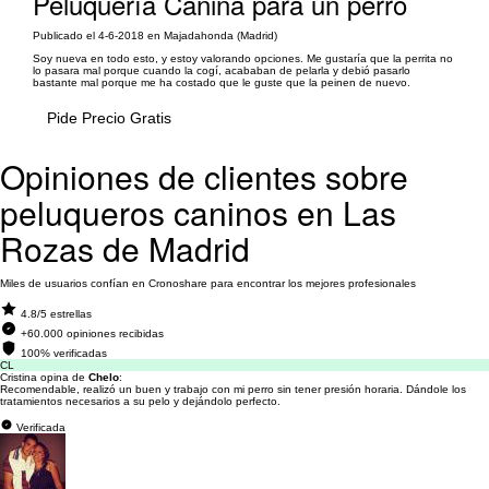
Peluquería Canina para un perro
Publicado el 4-6-2018 en Majadahonda (Madrid)
Soy nueva en todo esto, y estoy valorando opciones. Me gustaría que la perrita no
lo pasara mal porque cuando la cogí, acababan de pelarla y debió pasarlo
bastante mal porque me ha costado que le guste que la peinen de nuevo.
Pide Precio Gratis
Opiniones de clientes sobre
peluqueros caninos en Las
Rozas de Madrid
Miles de usuarios confían en Cronoshare para encontrar los mejores profesionales
4.8/5 estrellas
+60.000 opiniones recibidas
100% verificadas
CL
Cristina opina de
Chelo
:
Recomendable, realizó un buen y trabajo con mi perro sin tener presión horaria. Dándole los
tratamientos necesarios a su pelo y dejándolo perfecto.
Verificada