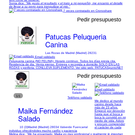
Sonia dice:
"Me gusto el resultado y el trato a mi pequeñin, me encanto el detalle
de llevar a su perro para tranquilizar al mio."
7 veces contratado en Cronoshare
Pedir presupuesto
Patucas Peluqueria
Canina
Las Rozas de Madrid (Madrid) 28231
Email validado
Peluqueria canina (NO FELINA). Horario continuo. Todos los días previa cita.
Residencia de dia. Venta pienso. Entrega y recogida a domicilio SOLO EN LAS
ROZAS y periferia. CONLLEVA SUPLEMENTO. Ver sitio web. PATUCASpuntoNET
Pedir presupuesto
Email validado
1/1
Teléfono validado
Me dedico al mundo
canino desde hace
Maika Fernández
más de 23 años.
Empecé por devoción
hasta que el boca a
Salado
boca lo convirtió en mi
medio de vida. Adoro
y procuro comprender
10 (3)
Madrid (Madrid) 28034 Valverde Fuencarral
el carácter de cada
individuo ofreciéndoles mucho cariño y paciencia
Melina dice:
"Me ha encantado. Maika es muy profesional y realmente le importan