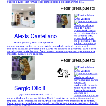
nuestro equipo está formado por profesionales del sector animal, es...
Pedir presupuesto
Email validado
1/3
Teléfono validado
Más de 4 años
aprendiendo de los
Alexis Castellano
seres más importante
de vuestras vida,
aprendiendo a ser
mejor persona y dar
Madrid (Madrid) 28002 Prosperidad
cariño como ellos si
esperar nada a cambio, soy especialista en cuidado tanto de pelaje y piel,
cuidador, paseador, profesional en cuanto los servicios de grooming, baño y corte
de pelos para cualquier raza. Como asesor de mascota prometo que amare a tu
mascota, cuidare, seré paciente...
Pedir presupuesto
Email validado
1/7
Teléfono validado
Soy peluquero canino
y felino en
Sergio Dilolli
valdemorillo, formado
tanto nacional como
internacionalmente.
Además soy
10 (1)
Valdemorillo (Madrid) 28210
adiestrador canino. Mi
especialidad son los perros díficiles. Realizó servicios de: corte a tijera/máquina,
stripping, baño, limpieza de oídos, uñas, educación y modificación de conducta.
Cada perro/gato son diferentes por ello no sólo es importante el resultado obtenido
sino cómo se obtiene.