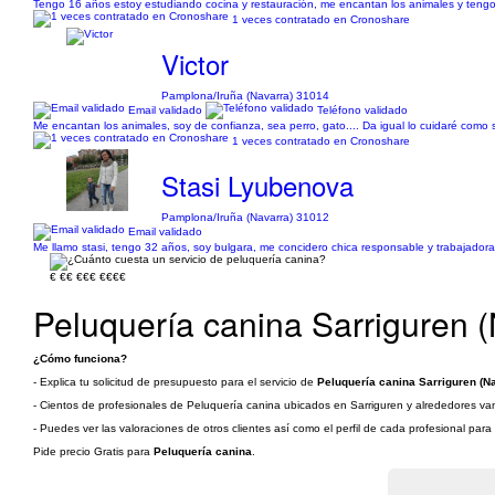
Tengo 16 años estoy estudiando cocina y restauración, me encantan los animales y tengo
1 veces contratado en Cronoshare
Victor
Pamplona/Iruña (Navarra) 31014
Email validado
Teléfono validado
Me encantan los animales, soy de confianza, sea perro, gato.... Da igual lo cuidaré como s
1 veces contratado en Cronoshare
Stasi Lyubenova
Pamplona/Iruña (Navarra) 31012
Email validado
Me llamo stasi, tengo 32 años, soy bulgara, me concidero chica responsable y trabajadora 
€
€€
€€€
€€€€
Peluquería canina Sarriguren (
¿Cómo funciona?
- Explica tu solicitud de presupuesto para el servicio de
Peluquería canina Sarriguren (N
- Cientos de profesionales de Peluquería canina ubicados en Sarriguren y alrededores van 
- Puedes ver las valoraciones de otros clientes así como el perfil de cada profesional par
Pide precio Gratis para
Peluquería canina
.