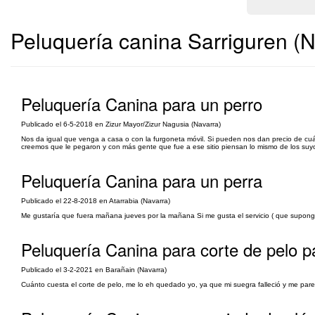
Peluquería canina Sarriguren (N
Peluquería Canina para un perro
Publicado el 6-5-2018 en Zizur Mayor/Zizur Nagusia (Navarra)
Nos da igual que venga a casa o con la furgoneta móvil. Si pueden nos dan precio de cuá
creemos que le pegaron y con más gente que fue a ese sitio piensan lo mismo de los suyos.
Peluquería Canina para un perra
Publicado el 22-8-2018 en Atarrabia (Navarra)
Me gustaría que fuera mañana jueves por la mañana Si me gusta el servicio ( que supongo
Peluquería Canina para corte de pelo p
Publicado el 3-2-2021 en Barañain (Navarra)
Cuánto cuesta el corte de pelo, me lo eh quedado yo, ya que mi suegra falleció y me parece 