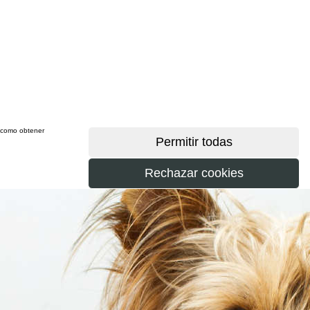
sí como obtener
más