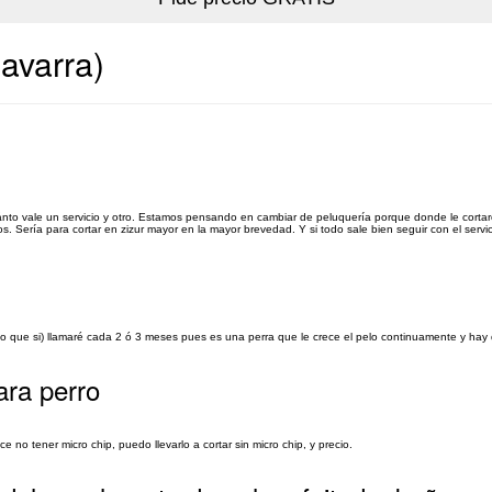
avarra)
nto vale un servicio y otro. Estamos pensando en cambiar de peluquería porque donde le cortaro
 Sería para cortar en zizur mayor en la mayor brevedad. Y si todo sale bien seguir con el servic
 que si) llamaré cada 2 ó 3 meses pues es una perra que le crece el pelo continuamente y hay q
ara perro
no tener micro chip, puedo llevarlo a cortar sin micro chip, y precio.