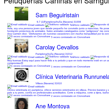
Peluquerías Caninas en Sarrigu
Sam Beguiristain
9,7 (1)
Pamplona/Iruña (Navarra) 31008
Email validado
Teléfono validado
Hola, soy una persona joven que desde pequeño he convivido junto a mascotas. No poseo t
fundación protectora de animales. Salvo animales catalogados como "peligrosos" me consid
Ana Carmen dice:
"Disfrutamos de nuestras vacaciones con mucha tranquilidad por la co
5 veces contratado en Cronoshare
Carolay Cevallos
Pamplona/Iruña (Navarra) 31012
Email validado
Teléfono validado
Muy buenas Estoy aquí para hacer feliz a tu peludo y que en todo momento esté en un a
compromiso😊
1 veces contratado en Cronoshare
Clínica Veterinaria Runrunel
Villava (Navarra) 31610
Email validado
Clínica veterinaria en pamplona, ofrece servicios veterinarios en villava. Precios baratos 
pelo a tu perro, confía en profesionales acreditados. Corte a máquina, corte a tijera, baño
2 veces contratado en Cronoshare
Ane Montoya