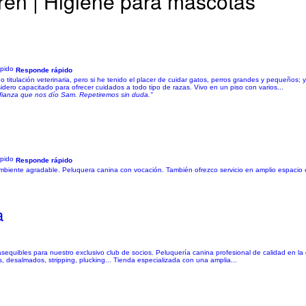
ren | Higiene para mascotas
Responde rápido
itulación veterinaria, pero si he tenido el placer de cuidar gatos, perros grandes y pequeños;
ero capacitado para ofrecer cuidados a todo tipo de razas. Vivo en un piso con varios...
nfianza que nos dío Sam. Repetiremos sin duda."
Responde rápido
mbiente agradable. Peluquera canina con vocación. También ofrezco servicio en amplio espacio 
a
y asequibles para nuestro exclusivo club de socios. Peluquería canina profesional de calidad en l
s, desalmados, stripping, plucking... Tienda especializada con una amplia...