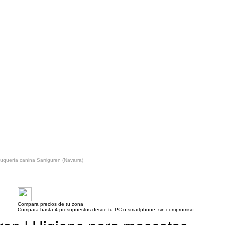
uquería canina Sarriguren (Navarra)
Compara precios de tu zona
Compara hasta 4 presupuestos desde tu PC o smartphone, sin compromiso.