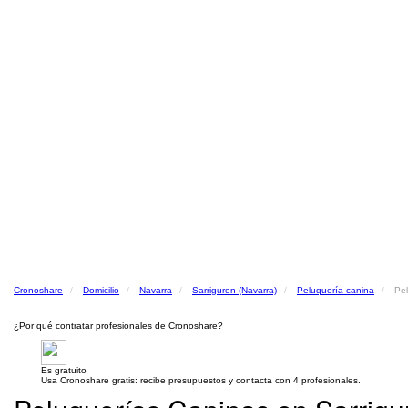
Cronoshare
Domicilio
Navarra
Sarriguren (Navarra)
Peluquería canina
Pel
¿Por qué contratar profesionales de Cronoshare?
Es gratuito
Usa Cronoshare gratis: recibe presupuestos y contacta con 4 profesionales.