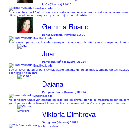
Iruña (Navarra) 31015
Email validado
Soy una chica de 20 años que busca trabajo para verano, tanto continuo como intermiten
niños y soy bastante simpatica para trabajos cara al publico.
Gemma Ruano
Burlada/Burlata (Navarra) 31600
Email validado
Soy gemma, persona trabajadora y responsable, tengo 44 años y mucha experiencia en dif
Juan
Pamplona/Iruña (Navarra) 31014
Email validado
Soy un joven de 18 años, muy trabajador, amante de los animales, cuidare de tus mascotas
económico nada caro
Daiana
Pamplona/Iruña (Navarra) 31014
Email validado
Me considero una joven amante de todo tipo de animal, donde su mascota se sentirá com
ya. Dependiendo del animal lo sacare 4 veces mínimo al día. A que esperas, contrátame . 
Viktoria Dimitrova
Sarriguren (Navarra) 31621
Teléfono validado