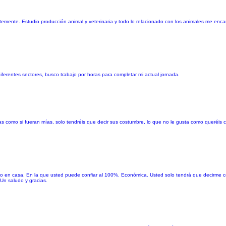
temente. Estudio producción animal y veterinaria y todo lo relacionado con los animales me en
erentes sectores, busco trabajo por horas para completar mi actual jornada.
 como si fueran mías, solo tendréis que decir sus costumbre, lo que no le gusta como queréis c
o en casa. En la que usted puede confiar al 100%. Económica. Usted solo tendrá que decirme c
Un saludo y gracias.