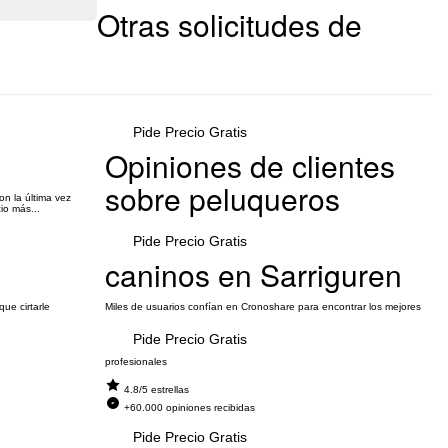
Otras solicitudes de
Pide Precio Gratis
Opiniones de clientes
sobre peluqueros
n la última vez
io más...
Pide Precio Gratis
caninos en Sarriguren
ue cirtarle
Miles de usuarios confían en Cronoshare para encontrar los mejores
Pide Precio Gratis
profesionales
4.8/5 estrellas
+60.000 opiniones recibidas
Pide Precio Gratis