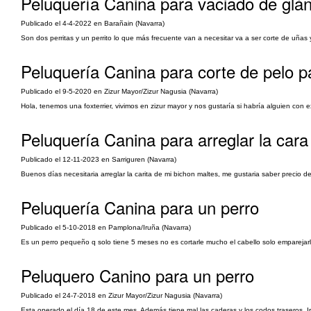
Peluquería Canina para vaciado de glánd
Publicado el 4-4-2022 en Barañain (Navarra)
Son dos perritas y un perrito lo que más frecuente van a necesitar va a ser corte de uñas
Peluquería Canina para corte de pelo p
Publicado el 9-5-2020 en Zizur Mayor/Zizur Nagusia (Navarra)
Hola, tenemos una foxterrier, vivimos en zizur mayor y nos gustaría si habría alguien con e
Peluquería Canina para arreglar la cara 
Publicado el 12-11-2023 en Sarriguren (Navarra)
Buenos días necesitaria arreglar la carita de mi bichon maltes, me gustaria saber precio d
Peluquería Canina para un perro
Publicado el 5-10-2018 en Pamplona/Iruña (Navarra)
Es un perro pequeño q solo tiene 5 meses no es cortarle mucho el cabello solo empareja
Peluquero Canino para un perro
Publicado el 24-7-2018 en Zizur Mayor/Zizur Nagusia (Navarra)
Esta operado el día 18 de este mes. Además tiene mal las caderas y los codos traseros. Iría