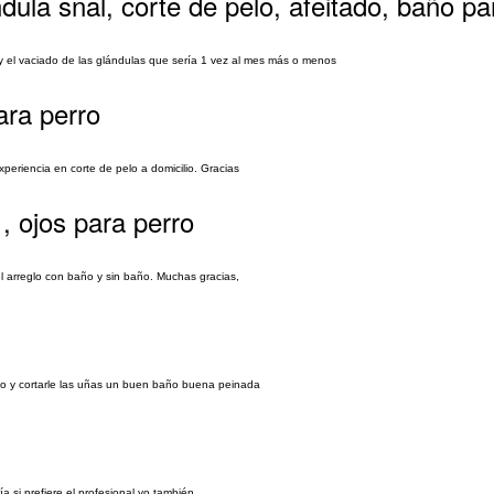
ula snal, corte de pelo, afeitado, baño pa
 y el vaciado de las glándulas que sería 1 vez al mes más o menos
ara perro
xperiencia en corte de pelo a domicilio. Gracias
, ojos para perro
el arreglo con baño y sin baño. Muchas gracias,
rlo y cortarle las uñas un buen baño buena peinada
 si prefiere el profesional yo también .