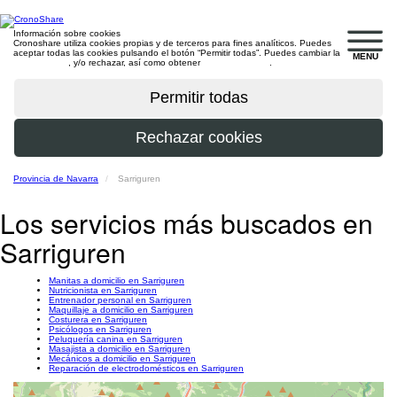
Información sobre cookies
Cronoshare utiliza cookies propias y de terceros para fines analíticos. Puedes
aceptar todas las cookies pulsando el botón “Permitir todas”. Puedes cambiar la
MENU
configuración
, y/o rechazar, así como obtener
más información
.
Provincia de Navarra
Sarriguren
Los servicios más buscados en
Sarriguren
Manitas a domicilio en Sarriguren
Nutricionista en Sarriguren
Entrenador personal en Sarriguren
Maquillaje a domicilio en Sarriguren
Costurera en Sarriguren
Psicólogos en Sarriguren
Peluquería canina en Sarriguren
Masajista a domicilio en Sarriguren
Mecánicos a domicilio en Sarriguren
Reparación de electrodomésticos en Sarriguren