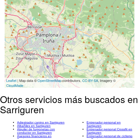
Leaflet
| Map data ©
OpenStreetMap
contributors,
CC-BY-SA
, Imagery ©
CloudMade
Otros servicios más buscados en
Sarriguren
Adiestrador canino en Sarriguren
Entrenador personal en
Albañiles en Sarriguren
Sarriguren
Alquiler de furgonetas con
Entrenador personal Crossfit en
conductor en Sarriguren
Sarriguren
Asesores financieros en
Entrenador personal de ciclismo