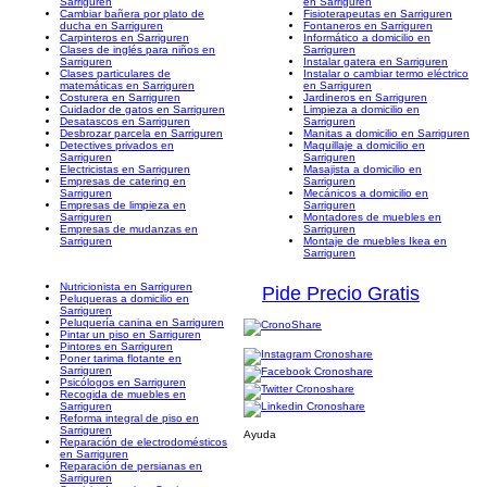
Sarriguren
en Sarriguren
Cambiar bañera por plato de
Fisioterapeutas en Sarriguren
ducha en Sarriguren
Fontaneros en Sarriguren
Carpinteros en Sarriguren
Informático a domicilio en
Clases de inglés para niños en
Sarriguren
Sarriguren
Instalar gatera en Sarriguren
Clases particulares de
Instalar o cambiar termo eléctrico
matemáticas en Sarriguren
en Sarriguren
Costurera en Sarriguren
Jardineros en Sarriguren
Cuidador de gatos en Sarriguren
Limpieza a domicilio en
Desatascos en Sarriguren
Sarriguren
Desbrozar parcela en Sarriguren
Manitas a domicilio en Sarriguren
Detectives privados en
Maquillaje a domicilio en
Sarriguren
Sarriguren
Electricistas en Sarriguren
Masajista a domicilio en
Empresas de catering en
Sarriguren
Sarriguren
Mecánicos a domicilio en
Empresas de limpieza en
Sarriguren
Sarriguren
Montadores de muebles en
Empresas de mudanzas en
Sarriguren
Sarriguren
Montaje de muebles Ikea en
Sarriguren
Nutricionista en Sarriguren
Pide Precio Gratis
Peluqueras a domicilio en
Sarriguren
Peluquería canina en Sarriguren
Pintar un piso en Sarriguren
Pintores en Sarriguren
Poner tarima flotante en
Sarriguren
Psicólogos en Sarriguren
Recogida de muebles en
Sarriguren
Reforma integral de piso en
Sarriguren
Ayuda
Reparación de electrodomésticos
en Sarriguren
Reparación de persianas en
Sarriguren