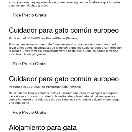
amor, y estaría muy agradecida de poder tener alguien de confianza que lo cuide
este tiempo. Muchas gracias.
Pide Precio Gratis
Cuidador para gato común europeo
Publicado el 5-10-2022 en Huarte/Uharte (Navarra)
Buenas, me estoy mudando de forma temporal a una casa en donde no puedo
llevar a mis gatos, necesitaria que la persona que les cuide se quede con ellos por
lo menos 1 mes y medio aproximadamente hasta que pueda mudarme a mi piso
definitivo. Desde ya gracias
Pide Precio Gratis
Cuidador para gato común europeo
Publicado el 21-9-2020 en Pamplona/Iruña (Navarra)
No sé cuánto tiempo estará le estoy buscando una casa de acogida o adopción,
necesita mucho cariño, su dueño la maltrataba y la echaba al balcón, apenas
comía ha tenido una vida muy dura se llama mía y yo quiero salvarla y que tenga
una vida digna
Pide Precio Gratis
Alojamiento para gata