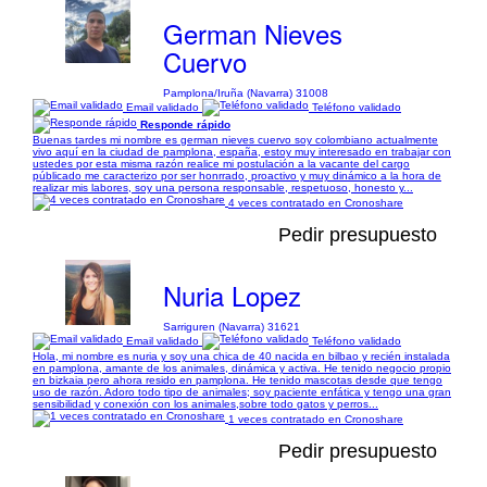
German Nieves
Cuervo
Pamplona/Iruña (Navarra) 31008
Email validado
Teléfono validado
Responde rápido
Buenas tardes mi nombre es german nieves cuervo soy colombiano actualmente
vivo aquí en la ciudad de pamplona, españa, estoy muy interesado en trabajar con
ustedes por esta misma razón realice mi postulación a la vacante del cargo
públicado me caracterizo por ser honrrado, proactivo y muy dinámico a la hora de
realizar mis labores, soy una persona responsable, respetuoso, honesto y...
4 veces contratado en Cronoshare
Pedir presupuesto
Nuria Lopez
Sarriguren (Navarra) 31621
Email validado
Teléfono validado
Hola, mi nombre es nuria y soy una chica de 40 nacida en bilbao y recién instalada
en pamplona, amante de los animales, dinámica y activa. He tenido negocio propio
en bizkaia pero ahora resido en pamplona. He tenido mascotas desde que tengo
uso de razón. Adoro todo tipo de animales; soy paciente enfática y tengo una gran
sensibilidad y conexión con los animales,sobre todo gatos y perros...
1 veces contratado en Cronoshare
Pedir presupuesto