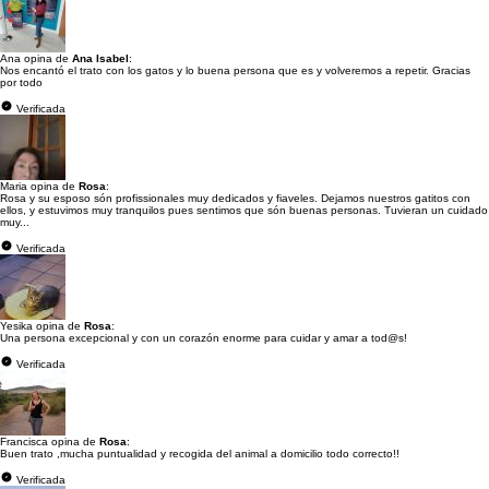
Ana opina de
Ana Isabel
:
Nos encantó el trato con los gatos y lo buena persona que es y volveremos a repetir. Gracias
por todo
Verificada
Maria opina de
Rosa
:
Rosa y su esposo són profissionales muy dedicados y fiaveles. Dejamos nuestros gatitos con
ellos, y estuvimos muy tranquilos pues sentimos que són buenas personas. Tuvieran un cuidado
muy...
Verificada
Yesika opina de
Rosa
:
Una persona excepcional y con un corazón enorme para cuidar y amar a tod@s!
Verificada
Francisca opina de
Rosa
:
Buen trato ,mucha puntualidad y recogida del animal a domicilio todo correcto!!
Verificada