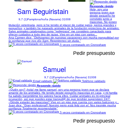
Responde rápido
Sam Beguiristain
Hola, soy una
persona joven que
desde pequeño he
convivido junto a
9,7 (1)
Pamplona/Iruña (Navarra) 31008
mascotas. No poseo
titulación veterinaria, pero si he tenido el placer de cuidar gatos, perros grandes y
pequeños; y también he paseado animales de la fundación protectora de animales.
Salvo animales catalogados como "peligrosos" me considero capacitado para
ofrecer cuidados a todo tipo de razas. Vivo en un piso con varios...
Ana Carmen dice:
"Disfrutamos de nuestras vacaciones con mucha tranquilidad por
la confianza que nos dío Sam. Repetiremos sin duda."
5 veces contratado en Cronoshare
Pedir presupuesto
Samuel
9,7 (1)
Pamplona/Iruña (Navarra) 31008
Email validado
Teléfono validado
Responde rápido
¿Quién soy? ¡hola! me llamo samuel, soy una persona joven que se declara
amante de los animales. He tenido desde pequeño mascotas en casa, y mi familia
ha sabido transmitirme los valores hacia ellos. Cuidar animales es mi principal
ocupación, así que puedes estar tranquil@ de que tendrán supervision 24/7.
¿Dónde estarán las mascotas? Vivo en un piso que cuenta con varios balcones y...
Juan dice:
"Gran profesional!! Nuestro perro está feliz con el. Nos trasmite mucha
confianza Totalmente recomendable"
5 veces contratado en Cronoshare
Pedir presupuesto