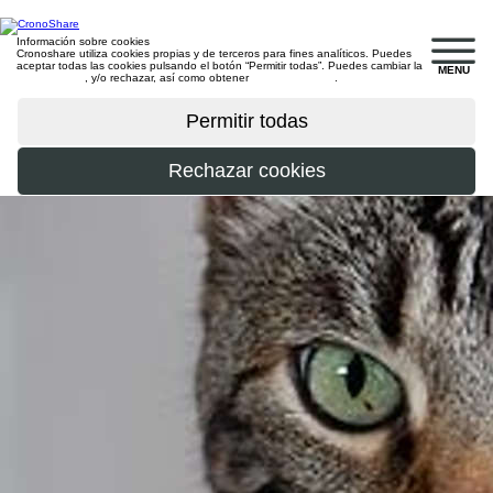
Información sobre cookies
Cronoshare utiliza cookies propias y de terceros para fines analíticos. Puedes
aceptar todas las cookies pulsando el botón “Permitir todas”. Puedes cambiar la
MENU
configuración
, y/o rechazar, así como obtener
más información
.