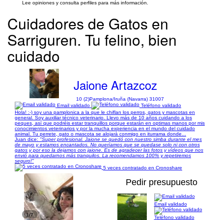
Lee opiniones y consulta perfiles para más información.
Cuidadores de Gatos en
Sarriguren. Tu felino, bien
cuidado
Jaione Artazcoz
10 (2)
Pamplona/Iruña (Navarra) 31007
Email validado
Teléfono validado
Hola! :-) soy una pamplonica a la que le chiflan los perros, gatos y mascotas en
general. Soy auxiliar técnico veterinario. Llevo más de 10 años cuidando a los
peques, así que podréis estar tranquillos porque estarán en optimas manos por mis
conocimientos veterinarios y por la mucha experiencia en el mundo del cuidado
animal. Tu perrete, gato o mascota se alojará conmigo en iturrama donde...
Juan dice:
"Super profesional. Jaione se quedó con nuestro simba durante el mes
de mayo y estamos encantados. No queríamos que se quedase solo ni con otros
gatos y por eso la dejamos con jaione. Es de agradecer las fotos y vídeos que nos
envió para quedarnos más tranquilos. La recomendamos 100% y repetiremos
seguro!"
5 veces contratado en Cronoshare
Pedir presupuesto
Email validado
1/7
Teléfono validado