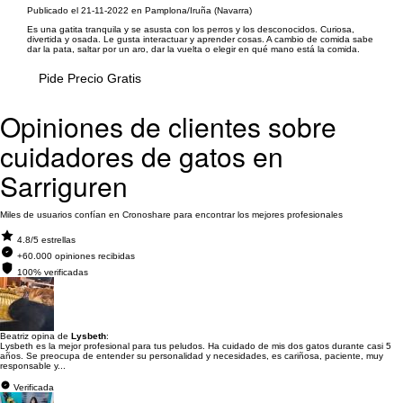
Publicado el 21-11-2022 en Pamplona/Iruña (Navarra)
Es una gatita tranquila y se asusta con los perros y los desconocidos. Curiosa,
divertida y osada. Le gusta interactuar y aprender cosas. A cambio de comida sabe
dar la pata, saltar por un aro, dar la vuelta o elegir en qué mano está la comida.
Pide Precio Gratis
Opiniones de clientes sobre
cuidadores de gatos en
Sarriguren
Miles de usuarios confían en Cronoshare para encontrar los mejores profesionales
4.8/5 estrellas
+60.000 opiniones recibidas
100% verificadas
Beatriz opina de
Lysbeth
:
Lysbeth es la mejor profesional para tus peludos. Ha cuidado de mis dos gatos durante casi 5
años. Se preocupa de entender su personalidad y necesidades, es cariñosa, paciente, muy
responsable y...
Verificada