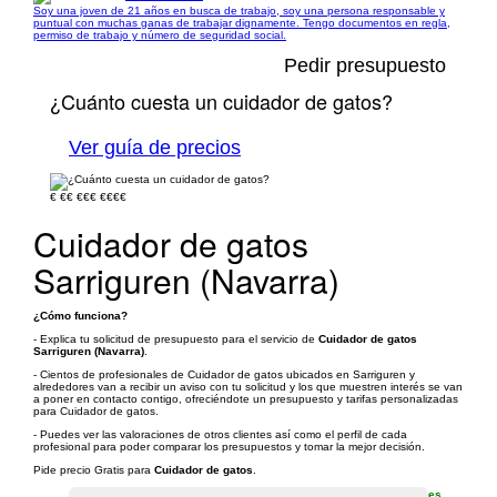
Soy una joven de 21 años en busca de trabajo, soy una persona responsable y
puntual con muchas ganas de trabajar dignamente. Tengo documentos en regla,
permiso de trabajo y número de seguridad social.
Pedir presupuesto
¿Cuánto cuesta un cuidador de gatos?
Ver guía de precios
€
€€
€€€
€€€€
Cuidador de gatos
Sarriguren (Navarra)
¿Cómo funciona?
- Explica tu solicitud de presupuesto para el servicio de
Cuidador de gatos
Sarriguren (Navarra)
.
- Cientos de profesionales de Cuidador de gatos ubicados en Sarriguren y
alrededores van a recibir un aviso con tu solicitud y los que muestren interés se van
a poner en contacto contigo, ofreciéndote un presupuesto y tarifas personalizadas
para Cuidador de gatos.
- Puedes ver las valoraciones de otros clientes así como el perfil de cada
profesional para poder comparar los presupuestos y tomar la mejor decisión.
Pide precio Gratis para
Cuidador de gatos
.
es