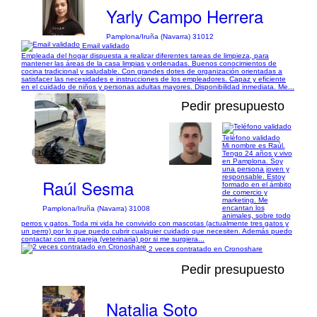
Yarly Campo Herrera
Pamplona/Iruña (Navarra) 31012
Email validado
Empleada del hogar dispuesta a realizar diferentes tareas de limpieza, para
mantener las áreas de la casa limpias y ordenadas. Buenos conocimientos de
cocina tradicional y saludable. Con grandes dotes de organización orientadas a
satisfacer las necesidades e instrucciones de los empleadores. Capaz y eficiente
en el cuidado de niños y personas adultas mayores. Disponibilidad inmediata. Me...
Pedir presupuesto
Teléfono validado
Mi nombre es Raúl.
1/4
Tengo 24 años y vivo
en Pamplona. Soy
una persona joven y
responsable. Estoy
Raúl Sesma
formado en el ámbito
de comercio y
marketing. Me
encantan los
Pamplona/Iruña (Navarra) 31008
animales, sobre todo
perros y gatos. Toda mi vida he convivido con mascotas (actualmente tres gatos y
un perro) por lo que puedo cubrir cualquier cuidado que necesiten. Además puedo
contactar con mi pareja (veterinaria) por si me surgiera...
2 veces contratado en Cronoshare
Pedir presupuesto
Natalia Soto