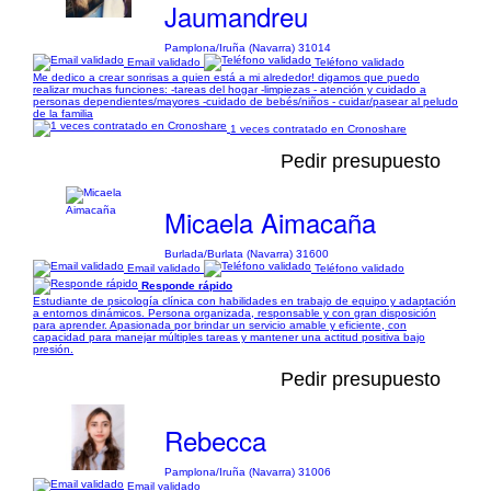
Jaumandreu
Pamplona/Iruña (Navarra) 31014
Email validado
Teléfono validado
Me dedico a crear sonrisas a quien está a mi alrededor! digamos que puedo
realizar muchas funciones: -tareas del hogar -limpiezas - atención y cuidado a
personas dependientes/mayores -cuidado de bebés/niños - cuidar/pasear al peludo
de la familia
1 veces contratado en Cronoshare
Pedir presupuesto
Micaela Aimacaña
Burlada/Burlata (Navarra) 31600
Email validado
Teléfono validado
Responde rápido
Estudiante de psicología clínica con habilidades en trabajo de equipo y adaptación
a entornos dinámicos. Persona organizada, responsable y con gran disposición
para aprender. Apasionada por brindar un servicio amable y eficiente, con
capacidad para manejar múltiples tareas y mantener una actitud positiva bajo
presión.
Pedir presupuesto
Rebecca
Pamplona/Iruña (Navarra) 31006
Email validado