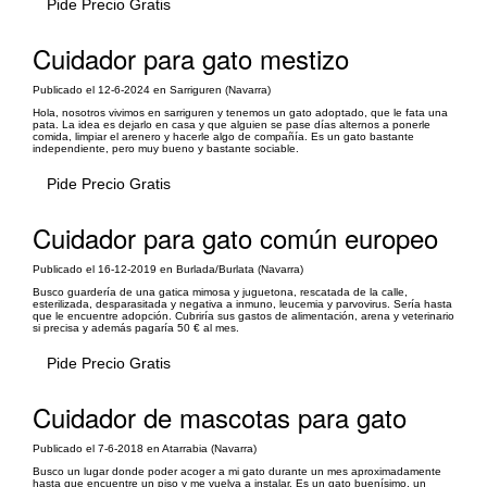
Pide Precio Gratis
Cuidador para gato mestizo
Publicado el 12-6-2024 en Sarriguren (Navarra)
Hola, nosotros vivimos en sarriguren y tenemos un gato adoptado, que le fata una
pata. La idea es dejarlo en casa y que alguien se pase días alternos a ponerle
comida, limpiar el arenero y hacerle algo de compañía. Es un gato bastante
independiente, pero muy bueno y bastante sociable.
Pide Precio Gratis
Cuidador para gato común europeo
Publicado el 16-12-2019 en Burlada/Burlata (Navarra)
Busco guardería de una gatica mimosa y juguetona, rescatada de la calle,
esterilizada, desparasitada y negativa a inmuno, leucemia y parvovirus. Sería hasta
que le encuentre adopción. Cubriría sus gastos de alimentación, arena y veterinario
si precisa y además pagaría 50 € al mes.
Pide Precio Gratis
Cuidador de mascotas para gato
Publicado el 7-6-2018 en Atarrabia (Navarra)
Busco un lugar donde poder acoger a mi gato durante un mes aproximadamente
hasta que encuentre un piso y me vuelva a instalar. Es un gato buenísimo, un