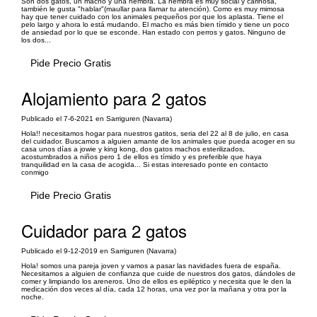
Son dos gatos, un macho y una hembra. La hembra es muy social y cariñosa,
también le gusta "hablar"(maullar para llamar tu atención). Como es muy mimosa
hay que tener cuidado con los animales pequeños por que los aplasta. Tiene el
pelo largo y ahora lo está mudando. El macho es más bien tímido y tiene un poco
de ansiedad por lo que se esconde. Han estado con perros y gatos. Ninguno de
los dos...
Pide Precio Gratis
Alojamiento para 2 gatos
Publicado el 7-6-2021 en Sarriguren (Navarra)
Hola!! necesitamos hogar para nuestros gatitos, seria del 22 al 8 de julio, en casa
del cuidador. Buscamos a alguien amante de los animales que pueda acoger en su
casa unos días a jowie y king kong, dos gatos machos esterilizados,
acostumbrados a niños pero 1 de ellos es tímido y es preferible que haya
tranquilidad en la casa de acogida... Si estas interesado ponte en contacto
conmigo
Pide Precio Gratis
Cuidador para 2 gatos
Publicado el 9-12-2019 en Sarriguren (Navarra)
Hola! somos una pareja joven y vamos a pasar las navidades fuera de españa.
Necesitamos a alguien de confianza que cuide de nuestros dos gatos, dándoles de
comer y limpiando los areneros. Uno de ellos es epiléptico y necesita que le den la
medicación dos veces al día, cada 12 horas, una vez por la mañana y otra por la
noche.