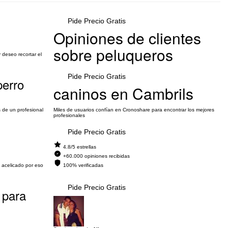
Pide Precio Gratis
Opiniones de clientes
sobre peluqueros
y deseo recortar el
Pide Precio Gratis
perro
caninos en Cambrils
s de un profesional
Miles de usuarios confían en Cronoshare para encontrar los mejores
profesionales
Pide Precio Gratis
4.8/5 estrellas
+60.000 opiniones recibidas
 acelicado por eso
100% verificadas
Pide Precio Gratis
 para