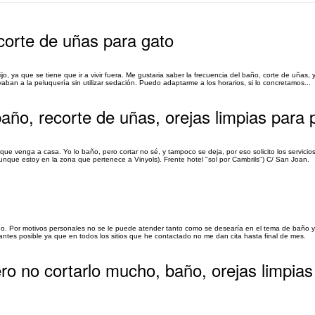
ecorte de uñas para gato
jo, ya que se tiene que ir a vivir fuera. Me gustaria saber la frecuencia del baño, corte de uñas, 
vaban a la peluquería sin utilizar sedación. Puedo adaptarme a los horarios, si lo concretamos...
año, recorte de uñas, orejas limpias para 
ue venga a casa. Yo lo baño, pero cortar no sé, y tampoco se deja, por eso solicito los servicio
unque estoy en la zona que pertenece a Vinyols). Frente hotel "sol por Cambrils") C/ San Joan.
nudo. Por motivos personales no se le puede atender tanto como se desearía en el tema de baño y
 antes posible ya que en todos los sitios que he contactado no me dan cita hasta final de mes.
ro no cortarlo mucho, baño, orejas limpias