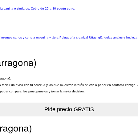
ia canina o similares. Cobro de 25 a 30 según perro.
enimientos sanos y corte a maquina y tijera Peluquería creativa! Uñas, glándulas anales y limpie
arragona)
ragona)
.
recibir un aviso con tu solicitud y los que muestren interés se van a poner en contacto contigo,
a poder comparar los presupuestos y tomar la mejor decisión.
rragona)