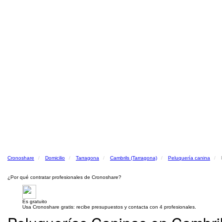
Cronoshare
Domicilio
Tarragona
Cambrils (Tarragona)
Peluquería canina
¿Por qué contratar profesionales de Cronoshare?
Es gratuito
Usa Cronoshare gratis: recibe presupuestos y contacta con 4 profesionales.