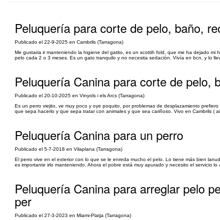
Peluquería para corte de pelo, baño, r
Publicado el 22-9-2025 en Cambrils (Tarragona)
Me gustaria ir manteniendo la higiene del gatito, es un scottih fold, que me ha dejado mi hi
pelo cada 2 o 3 meses. Es un gato tranquilo y no necesita sedación. Vivía en bcn, y lo lle
Peluquería Canina para corte de pelo, b
Publicado el 20-10-2025 en Vinyols i els Arcs (Tarragona)
Es un perro viejito, ve muy poco y oye poquito, por problemas de desplazamiento prefiero q
que sepa hacerlo y que sepa tratar con animales y que sea cariñoso. Vivo en Cambrils ( a
Peluquería Canina para un perro
Publicado el 5-7-2018 en Vilaplana (Tarragona)
El perro vive en el exterior con lo que se le enreda mucho el pelo. Lo tiene más bien la
es importante irlo manteniendo. Ahora el pobre está muy apurado y necesito el servicio lo
Peluquería Canina para arreglar pelo pe
per
Publicado el 27-3-2023 en Miami-Platja (Tarragona)