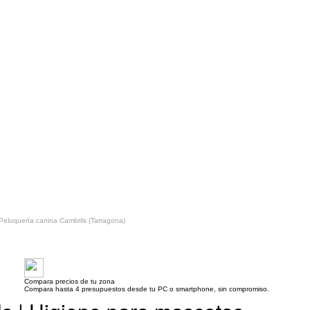
Peluquería canina Cambrils (Tarragona)
Compara precios de tu zona
Compara hasta 4 presupuestos desde tu PC o smartphone, sin compromiso.