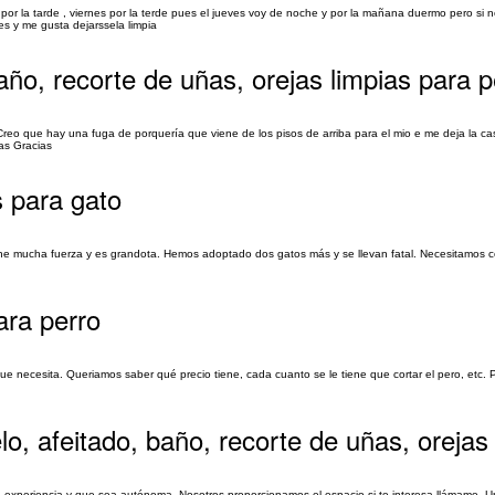
 por la tarde , viernes por la terde pues el jueves voy de noche y por la mañana duermo pero si 
es y me gusta dejarssela limpia
ño, recorte de uñas, orejas limpias para p
 Creo que hay una fuga de porquería que viene de los pisos de arriba para el mio e me deja la c
ias Gracias
 para gato
ne mucha fuerza y es grandota. Hemos adoptado dos gatos más y se llevan fatal. Necesitamos co
ara perro
e necesita. Queriamos saber qué precio tiene, cada cuanto se le tiene que cortar el pero, etc. 
o, afeitado, baño, recorte de uñas, orejas
experiencia y que sea autónoma. Nosotros proporcionamos el espacio si te interesa llámame. Un