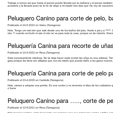
Trabajo a turnos asi que hasta el jueves puedo llevarla por la mañana y el jueves tambien
acostaría y la llevaria pues se la he de dejar a mi madre tres dias que me voy de vacacion
Peluquero Canino para corte de pelo, ba
Publicado el 24-5-2022 en Salou (Tarragona)
Hola. Tengo um mal olor que sale desde uno de los baños del piso. Huele a pis y a *****.
olor. Y cuando enchufo el aire el olor se va para toda la casa, porque es de tubería. Grac
Peluquería Canina para recorte de uñas
Publicado el 14-3-2022 en Reus (Tarragona)
Gata excesivamente miedosa. No se deja hacer nada (cortar las uñas es una odisea). Tie
gata porque las tiene tan afiladas que nos da miedo que pueda daño a los gatos nuevos.
Peluquería Canina para corte de pelo p
Publicado el 23-4-2020 en Cambrils (Tarragona)
Hola, vamos a adoptar una perrita. Es una cocker y no tenemos ni idea de los cuidadors qu
o fuera
Peluquero Canino para ….., corte de pel
Publicado el 12-9-2021 en Reus (Tarragona)
Hola buenas noches, estoy buscando una persona que sea peluquera canina y felina con 