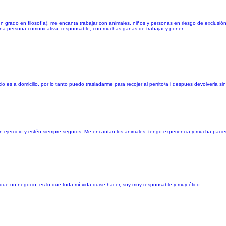
un grado en filosofía), me encanta trabajar con animales, niños y personas en riesgo de exclusión s
 una persona comunicativa, responsable, con muchas ganas de trabajar y poner...
io es a domicilio, por lo tanto puedo trasladarme para recojer al perrito/a i despues devolverla 
ejercicio y estén siempre seguros. Me encantan los animales, tengo experiencia y mucha pacie
que un negocio, es lo que toda mí vida quise hacer, soy muy responsable y muy ético.