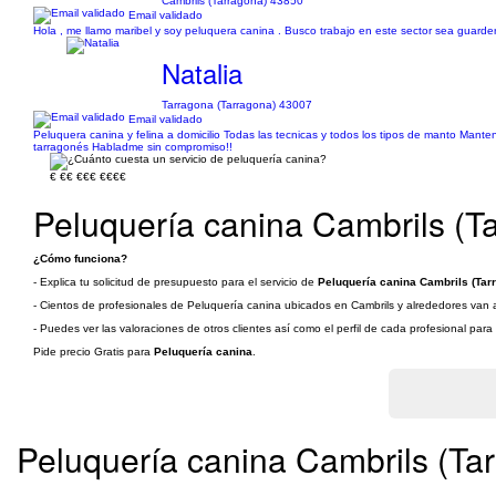
Cambrils (Tarragona) 43850
Email validado
Hola , me llamo maribel y soy peluquera canina . Busco trabajo en este sector sea guarder
Natalia
Tarragona (Tarragona) 43007
Email validado
Peluquera canina y felina a domicilio Todas las tecnicas y todos los tipos de manto Mant
tarragonés Habladme sin compromiso!!
€
€€
€€€
€€€€
Peluquería canina Cambrils (T
¿Cómo funciona?
- Explica tu solicitud de presupuesto para el servicio de
Peluquería canina Cambrils (Tar
- Cientos de profesionales de Peluquería canina ubicados en Cambrils y alrededores van a 
- Puedes ver las valoraciones de otros clientes así como el perfil de cada profesional par
Pide precio Gratis para
Peluquería canina
.
Peluquería canina Cambrils (Ta