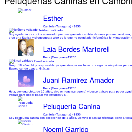
Peluquerías Caninas en Cambril
Esther
Cambrils (Tarragona) 43850
Teléfono validado
Soy ayudante de cocina avanzado, pero me gustaría cambiar de rama porque considero, de
o en una fábrica y si encontrara algo de lo que he estudiado (informática fpi y integració
Laia Bordes Martorell
Reus (Tarragona) 43205
Email validado
Tengo 18 años. Muy responsable, ya que siempre me he echo cargo de mis primos pequeño
Espero ser de ayuda. Grácias.
Juani Ramirez Amador
Reus (Tarragona) 43205
Hola, soy una chica de 16 años, vivo en reus (tarragona) y busco trabajo para poder ayuda
trabajo para poder pagar mis estudios y a...
Peluquería Canina
Cambrils (Tarragona) 43850
Soy peluquera canina con experiencia de 3 años. Domino todas las técnicas; corte a tijera
Noemi Garrido