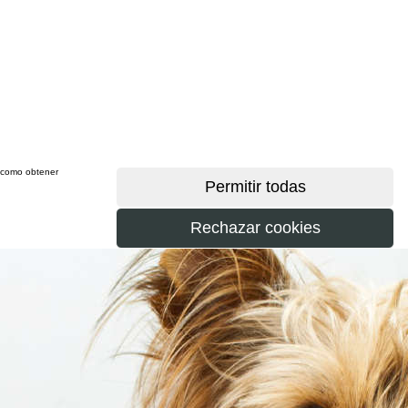
sí como obtener
más