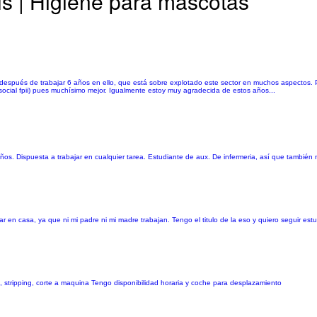
s | Higiene para mascotas
spués de trabajar 6 años en ello, que está sobre explotado este sector en muchos aspectos. P
n social fpii) pues muchísimo mejor. Igualmente estoy muy agradecida de estos años...
s. Dispuesta a trabajar en cualquier tarea. Estudiante de aux. De infermeria, así que también
r en casa, ya que ni mi padre ni mi madre trabajan. Tengo el titulo de la eso y quiero seguir es
, stripping, corte a maquina Tengo disponibilidad horaria y coche para desplazamiento