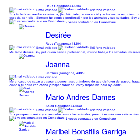
Reus (Tarragona) 43204
Email validado
Teléfono validado
Soy titulada en auxiliar veterinaria, (también integradora social y actualmente estudiando 
especial con ello,. Siempre he sentido predilección por los animales y sus cuidados. Soy
2 veces contratado en Cronoshare
Desirée
Reus (Tarragona) 43204
Email validado
Teléfono validado
Me llamo desirée Soy peluquera canina professional, i busco trabajo los sabados, mi servic
Joanna
Cambrils (Tarragona) 43850
Email validado
Me encargo de sacar a pasear a perros, asegurándome de que disfruten del paseo, hagan 
cuide a tu perro con cariño y responsabilidad, estoy disponible para ayudarte.
Mario Andres Dames
Salou (Tarragona) 43840
Email validado
Teléfono validado
Soy peluquero canino y adiestrador, amo a los animales, para mí es más una satisfacción 
1 veces contratado en Cronoshare
Maribel Bonsfills Garriga