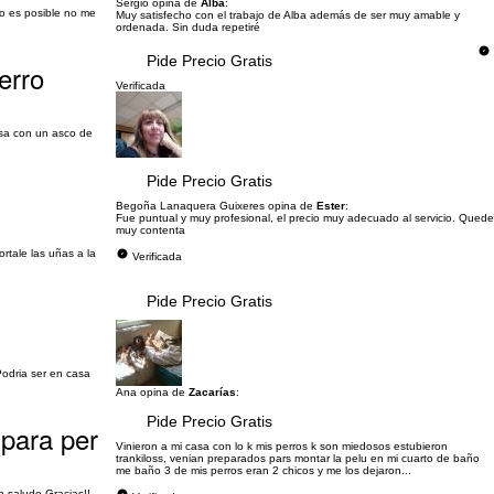
Sergio opina de
Alba
:
no es posible no me
Muy satisfecho con el trabajo de Alba además de ser muy amable y
ordenada. Sin duda repetiré
Pide Precio Gratis
erro
Verificada
asa con un asco de
Pide Precio Gratis
Begoña Lanaquera Guixeres opina de
Ester
:
Fue puntual y muy profesional, el precio muy adecuado al servicio. Quede
muy contenta
rtale las uñas a la
Verificada
Pide Precio Gratis
Podria ser en casa
Ana opina de
Zacarías
:
Pide Precio Gratis
 para per
Vinieron a mi casa con lo k mis perros k son miedosos estubieron
trankiloss, venian preparados pars montar la pelu en mi cuarto de baño
me baño 3 de mis perros eran 2 chicos y me los dejaron...
 saludo Gracias!!