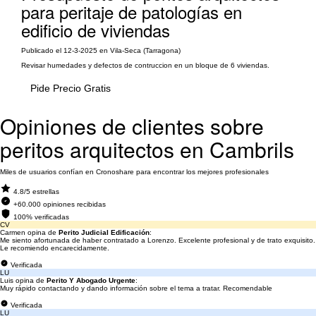
para peritaje de patologías en
edificio de viviendas
Publicado el 12-3-2025 en Vila-Seca (Tarragona)
Revisar humedades y defectos de contruccion en un bloque de 6 viviendas.
Pide Precio Gratis
Opiniones de clientes sobre
peritos arquitectos en Cambrils
Miles de usuarios confían en Cronoshare para encontrar los mejores profesionales
4.8/5 estrellas
+60.000 opiniones recibidas
100% verificadas
CV
Carmen opina de
Perito Judicial Edificación
:
Me siento afortunada de haber contratado a Lorenzo. Excelente profesional y de trato exquisito.
Le recomiendo encarecidamente.
Verificada
LU
Luis opina de
Perito Y Abogado Urgente
:
Muy rápido contactando y dando información sobre el tema a tratar. Recomendable
Verificada
LU