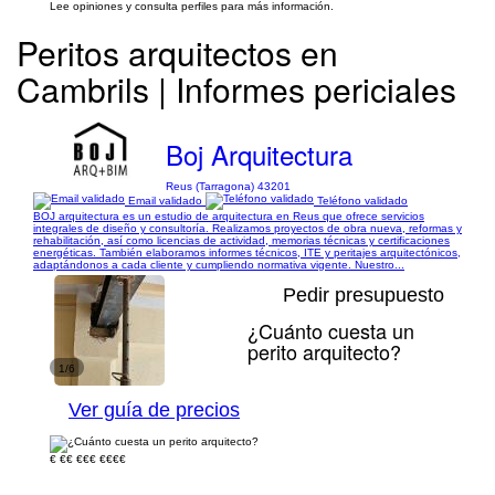
Lee opiniones y consulta perfiles para más información.
Peritos arquitectos en
Cambrils | Informes periciales
Boj Arquitectura
Reus (Tarragona) 43201
Email validado
Teléfono validado
BOJ arquitectura es un estudio de arquitectura en Reus que ofrece servicios
integrales de diseño y consultoría. Realizamos proyectos de obra nueva, reformas y
rehabilitación, así como licencias de actividad, memorias técnicas y certificaciones
energéticas. También elaboramos informes técnicos, ITE y peritajes arquitectónicos,
adaptándonos a cada cliente y cumpliendo normativa vigente. Nuestro...
Pedir presupuesto
¿Cuánto cuesta un
perito arquitecto?
1/6
Ver guía de precios
€
€€
€€€
€€€€