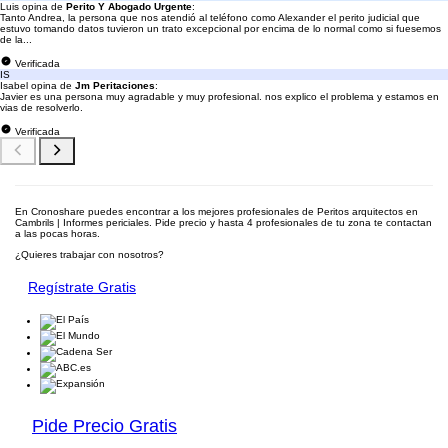
Luis opina de
Perito Y Abogado Urgente
:
Tanto Andrea, la persona que nos atendió al teléfono como Alexander el perito judicial que
estuvo tomando datos tuvieron un trato excepcional por encima de lo normal como si fuesemos
de la...
Verificada
IS
Isabel opina de
Jm Peritaciones
:
Javier es una persona muy agradable y muy profesional. nos explico el problema y estamos en
vias de resolverlo.
Verificada
En Cronoshare puedes encontrar a los mejores profesionales de Peritos arquitectos en
Cambrils | Informes periciales. Pide precio y hasta 4 profesionales de tu zona te contactan
a las pocas horas.
¿Quieres trabajar con nosotros?
Regístrate Gratis
Pide Precio Gratis