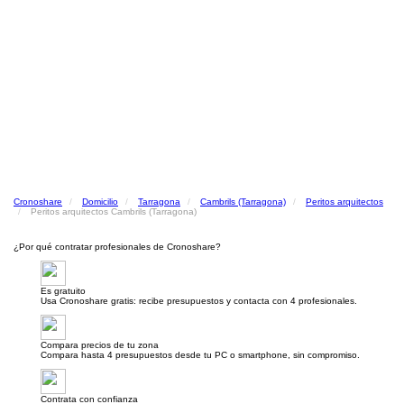
Cronoshare
Domicilio
Tarragona
Cambrils (Tarragona)
Peritos arquitectos
Peritos arquitectos Cambrils (Tarragona)
¿Por qué contratar profesionales de Cronoshare?
Es gratuito
Usa Cronoshare gratis: recibe presupuestos y contacta con 4 profesionales.
Compara precios de tu zona
Compara hasta 4 presupuestos desde tu PC o smartphone, sin compromiso.
Contrata con confianza